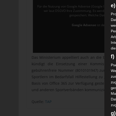
e)
Für die Nutzung von Google Adsense (Google Ireland L
wir laut DSGVO Ihre Zustimmung. Es werden seit
Pro
gespeichert. Welche Daten gen
Da
Google Adsense
ist deaktivier
wer
Pe
Arb
Int
die
f
Das Ministerium appelliert auch an die betroff
kündigt die Einsetzung einer Kommission für
Ps
gebührenfreie Nummer (8010101947) zur Verfü
We
zus
Sportlern im Bedarfsfall Hilfestellung zu gebe
zu
Basis von Office 365 zur Verfügung gestellt, ü
ge
und anderen Sportverbänden kommunizieren k
Ma
Dat
Quelle:
TAP
zu
g)