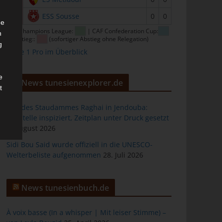
16
ESS Sousse
0
0
he
CAF Champions League:
| CAF Confederation Cup:
n
| Abstieg::
(sofortiger Abstieg ohne Relegation)
g
Ligue 1 Pro im Überblick
e
News tunesienexplorer.de
t
Bau des Staudammes Raghai in Jendouba:
Baustelle inspiziert, Zeitplan unter Druck gesetzt
2. August 2026
des
Sidi Bou Said wurde offiziell in die UNESCO-
Welterbeliste aufgenommen
28. Juli 2026
ng
News tunesienbuch.de
À voix basse (In a whisper | Mit leiser Stimme) –
h