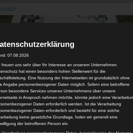
026/2027
3. August
de Gafsa
ug aus der
atenschutzerklärung
n der ersten 15
 2026/2027
and: 07.08.2026
 2026/2027 –
 19./20.
r freuen uns sehr über Ihr Interesse an unserem Unternehmen.
enschutz hat einen besonders hohen Stellenwert für die
gerichtshof
chäftsleitung. Eine Nutzung der Internetseiten ist grundsätzlich ohne
 – AS Soliman
de Angabe personenbezogener Daten möglich. Sofern eine betroffene
2 zu
rson besondere Services unseres Unternehmens über unsere
ternetseite in Anspruch nehmen möchte, könnte jedoch eine Verarbeitu
sonenbezogener Daten erforderlich werden. Ist die Verarbeitung
sonenbezogener Daten erforderlich und besteht für eine solche
arbeitung keine gesetzliche Grundlage, holen wir generell eine
de
willigung der betroffenen Person ein.