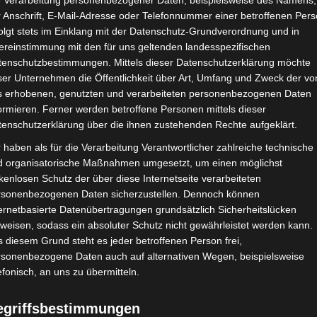
e Verarbeitung personenbezogener Daten, beispielsweise des Namens,
 Anschrift, E-Mail-Adresse oder Telefonnummer einer betroffenen Pers
olgt stets im Einklang mit der Datenschutz-Grundverordnung und in
ereinstimmung mit den für uns geltenden landesspezifischen
CHAFTEN
STADIEN
IMPRESSUM
tenschutzbestimmungen. Mittels dieser Datenschutzerklärung möchte
ser Unternehmen die Öffentlichkeit über Art, Umfang und Zweck der vo
s erhobenen, genutzten und verarbeiteten personenbezogenen Daten
ormieren. Ferner werden betroffene Personen mittels dieser
tenschutzerklärung über die ihnen zustehenden Rechte aufgeklärt.
ona: Alle Spiele und Wettbewerbe werden bis 15 Nov 2020 
 haben als für die Verarbeitung Verantwortlicher zahlreiche technische
d organisatorische Maßnahmen umgesetzt, um einen möglichst
kenlosen Schutz der über diese Internetseite verarbeiteten
rsonenbezogenen Daten sicherzustellen. Dennoch können
ernetbasierte Datenübertragungen grundsätzlich Sicherheitslücken
weisen, sodass ein absoluter Schutz nicht gewährleistet werden kann.
 diesem Grund steht es jeder betroffenen Person frei,
rsonenbezogene Daten auch auf alternativen Wegen, beispielsweise
efonisch, an uns zu übermitteln.
egriffsbestimmungen