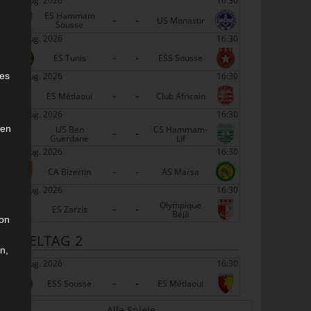
22 Aug. 2026
16:30
ES Hammam
-
-
US Monastir
Sousse
22 Aug. 2026
16:30
-
-
ES Tunis
ESS Sousse
e
22 Aug. 2026
16:30
ies
-
-
ES Métlaoui
Club Africain
22 Aug. 2026
16:30
den
US Ben
CS Hammam-
-
-
Guerdane
Lif
22 Aug. 2026
16:30
-
-
CA Bizertin
AS Marsa
22 Aug. 2026
16:30
Olympique
-
-
ES Zarzis
Béjà
son
SPIELTAG 2
n,
29 Aug. 2026
16:30
-
-
ESS Sousse
ES Métlaoui
Alle Spiele