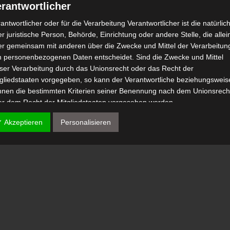
rantwortlicher
Club Africain: Zwei Schlüsselspieler sollen das Tr
aining wieder aufnehmen
antwortlicher oder für die Verarbeitung Verantwortlicher ist die natürlic
r juristische Person, Behörde, Einrichtung oder andere Stelle, die allei
er gemeinsam mit anderen über die Zwecke und Mittel der Verarbeitun
n personenbezogenen Daten entscheidet. Sind die Zwecke und Mittel
eser Verarbeitung durch das Unionsrecht oder das Recht der
tgliedstaaten vorgegeben, so kann der Verantwortliche beziehungsweis
nnen die bestimmten Kriterien seiner Benennung nach dem Unionsrech
er dem Recht der Mitgliedstaaten vorgesehen werden.
 Auftragsverarbeiter
✓ Akzeptieren
Personalisieren
tragsverarbeiter ist eine natürliche oder juristische Person, Behörde,
nrichtung oder andere Stelle, die personenbezogene Daten im Auftrag 
antwortlichen verarbeitet.
) Empfänger
fänger ist eine natürliche oder juristische Person, Behörde, Einrichtu
er andere Stelle, der personenbezogene Daten offengelegt werden,
bhängig davon, ob es sich bei ihr um einen Dritten handelt oder nicht.
hörden, die im Rahmen eines bestimmten Untersuchungsauftrags nac