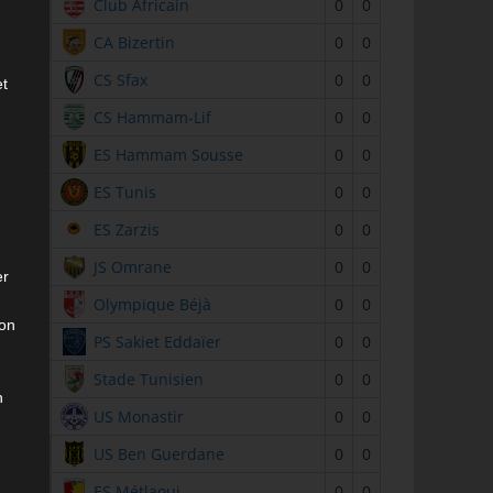
2
Club Africain
0
0
3
CA Bizertin
0
0
4
CS Sfax
0
0
et
5
CS Hammam-Lif
0
0
6
ES Hammam Sousse
0
0
7
ES Tunis
0
0
8
ES Zarzis
0
0
9
JS Omrane
0
0
er
10
Olympique Béjà
0
0
son
11
PS Sakiet Eddaïer
0
0
12
Stade Tunisien
0
0
n
13
US Monastir
0
0
14
US Ben Guerdane
0
0
15
ES Métlaoui
0
0