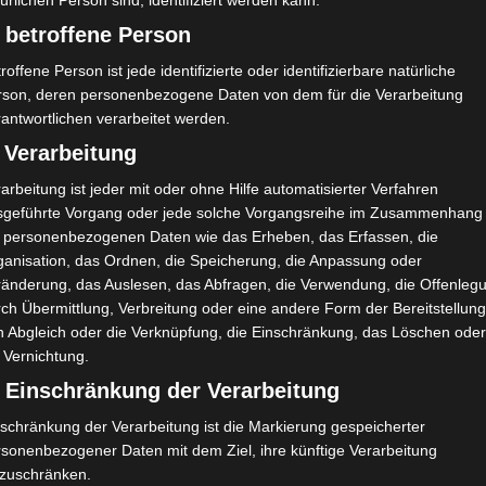
ürlichen Person sind, identifiziert werden kann.
 betroffene Person
roffene Person ist jede identifizierte oder identifizierbare natürliche
he Integration hat die Aussetzung der offiziellen Spiele in
rson, deren personenbezogene Daten von dem für die Verarbeitung
sen.
antwortlichen verarbeitet werden.
die Abteilung in einer Pressemitteilung, die am Freitag, den
 Verarbeitung
öffentlicht wurde, den Spitzensportlern die Verpflichtung
arbeitung ist jeder mit oder ohne Hilfe automatisierter Verfahren
 und gegebenenfalls die erzielten Ergebnisse zu melden und
sgeführte Vorgang oder jede solche Vorgangsreihe im Zusammenhang
getestet wurden, die Trainingseinheiten und Kurse fortsetzen
t personenbezogenen Daten wie das Erheben, das Erfassen, die
positive Test unverzüglich gemeldet wird, um in Abstimmung
ganisation, das Ordnen, die Speicherung, die Anpassung oder
ränderung, das Auslesen, das Abfragen, die Verwendung, die Offenleg
ortsetzung oder Aussetzung eines Ausbildungsabschnitts zu
ch Übermittlung, Verbreitung oder eine andere Form der Bereitstellung
n, ohne vorherige Genehmigung Wettbewerbe zu organisieren.
n Abgleich oder die Verknüpfung, die Einschränkung, das Löschen ode
liche und Wahlversammlungen müssen auf einen späteren
 Vernichtung.
) Einschränkung der Verarbeitung
schränkung der Verarbeitung ist die Markierung gespeicherter
rsonenbezogener Daten mit dem Ziel, ihre künftige Verarbeitung
nzuschränken.