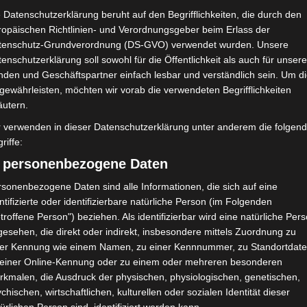
 Datenschutzerklärung beruht auf den Begrifflichkeiten, die durch den
ropäischen Richtlinien- und Verordnungsgeber beim Erlass der
tenschutz-Grundverordnung (DS-GVO) verwendet wurden. Unsere
enschutzerklärung soll sowohl für die Öffentlichkeit als auch für unser
nden und Geschäftspartner einfach lesbar und verständlich sein. Um d
gewährleisten, möchten wir vorab die verwendeten Begrifflichkeiten
äutern.
r verwenden in dieser Datenschutzerklärung unter anderem die folgen
riffe:
) personenbezogene Daten
sonenbezogene Daten sind alle Informationen, die sich auf eine
und Wettbewerbe werden bis
ntifizierte oder identifizierbare natürliche Person (im Folgenden
troffene Person") beziehen. Als identifizierbar wird eine natürliche Per
zt
esehen, die direkt oder indirekt, insbesondere mittels Zuordnung zu
ner Kennung wie einem Namen, zu einer Kennnummer, zu Standortdate
 einer Online-Kennung oder zu einem oder mehreren besonderen
rona
,
Spiele
,
Wettbewerbe
rkmalen, die Ausdruck der physischen, physiologischen, genetischen,
chischen, wirtschaftlichen, kulturellen oder sozialen Identität dieser