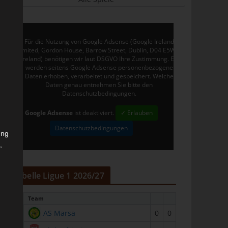
Für die Nutzung von Google Adsense (Google Ireland
Limited, Gordon House, Barrow Street, Dublin, D04 E5W5,
Ireland) benötigen wir laut DSGVO Ihre Zustimmung. Es
werden seitens Google Adsense personenbezogene
Daten erhoben, verarbeitet und gespeichert. Welche
Daten genau entnehmen Sie bitte den
Datenschutzbedingungen.
Google Adsense
ist deaktiviert.
✓ Erlauben
Datenschutzbedingungen
ung
,
r
Tabelle Ligue 1 2026/27
#
Team
1
AS Marsa
0
0