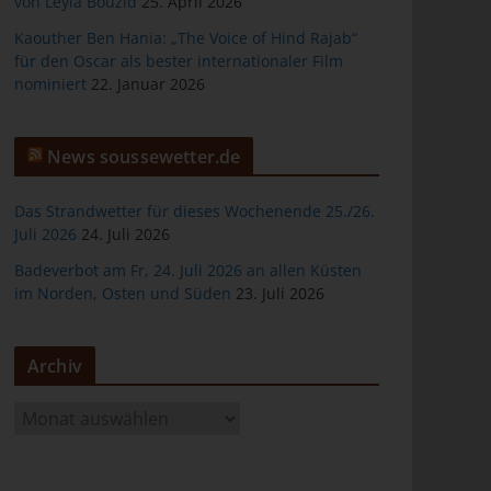
von Leyla Bouzid
25. April 2026
Kaouther Ben Hania: „The Voice of Hind Rajab“
für den Oscar als bester internationaler Film
nominiert
22. Januar 2026
er
News soussewetter.de
Das Strandwetter für dieses Wochenende 25./26.
Juli 2026
24. Juli 2026
Badeverbot am Fr, 24. Juli 2026 an allen Küsten
ten
im Norden, Osten und Süden
23. Juli 2026
gen
Archiv
A
r
c