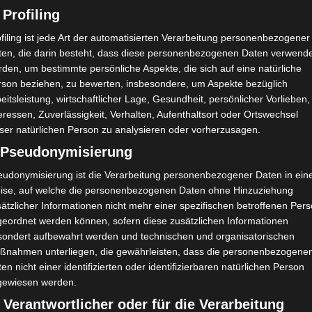
 Profiling
imited, Gordon House, Barrow Street, Dublin, D04 E5W5, Ireland) benötigen
ens Google Adsense personenbezogene Daten erhoben, verarbeitet und
filing ist jede Art der automatisierten Verarbeitung personenbezogener
au entnehmen Sie bitte den Datenschutzbedingungen.
ten, die darin besteht, dass diese personenbezogenen Daten verwend
t.
✓ Erlauben
Datenschutzbedingungen
den, um bestimmte persönliche Aspekte, die sich auf eine natürliche
rson beziehen, zu bewerten, insbesondere, um Aspekte bezüglich
eitsleistung, wirtschaftlicher Lage, Gesundheit, persönlicher Vorlieben,
eressen, Zuverlässigkeit, Verhalten, Aufenthaltsort oder Ortswechsel
ser natürlichen Person zu analysieren oder vorherzusagen.
) Pseudonymisierung
enen Parteien, sich an diese Entscheidungen zu halten, und
 „Notfallinterventionen“ an. Gleichzeitig stellt es eine
eudonymisierung ist die Verarbeitung personenbezogener Daten in ein
gung, um den Zugang zu Informationen zu erleichtern und
ise, auf welche die personenbezogenen Daten ohne Hinzuziehung
ätzlicher Informationen nicht mehr einer spezifischen betroffenen Per
n. Den Sportlern wurde auch eine elektronische Plattform auf
geordnet werden können, sofern diese zusätzlichen Informationen
ber die sie untereinander und mit Ärzten von Sportverbänden
sondert aufbewahrt werden und technischen und organisatorischen
önnen.
ßnahmen unterliegen, die gewährleisten, dass die personenbezogene
en nicht einer identifizierten oder identifizierbaren natürlichen Person
gewiesen werden.
 Verantwortlicher oder für die Verarbeitung