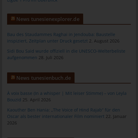
Warenkorbes im Online-Shop. Der Online-Shop merkt sich die
Artikel, die ein Kunde in den virtuellen Warenkorb gelegt hat,
über ein Cookie.
News tunesienexplorer.de
Die betroffene Person kann die Setzung von Cookies durch
Bau des Staudammes Raghai in Jendouba: Baustelle
unsere Internetseite jederzeit mittels einer entsprechenden
inspiziert, Zeitplan unter Druck gesetzt
2. August 2026
Einstellung des genutzten Internetbrowsers verhindern und
damit der Setzung von Cookies dauerhaft widersprechen.
Sidi Bou Said wurde offiziell in die UNESCO-Welterbeliste
Ferner können bereits gesetzte Cookies jederzeit über einen
aufgenommen
28. Juli 2026
Internetbrowser oder andere Softwareprogramme gelöscht
werden. Dies ist in allen gängigen Internetbrowsern möglich.
Deaktiviert die betroffene Person die Setzung von Cookies in
News tunesienbuch.de
dem genutzten Internetbrowser, sind unter Umständen nicht alle
Funktionen unserer Internetseite vollumfänglich nutzbar.
À voix basse (In a whisper | Mit leiser Stimme) – von Leyla
Bouzid
25. April 2026
Erfassung von allgemeinen Daten und
Kaouther Ben Hania: „The Voice of Hind Rajab“ für den
Informationen
Oscar als bester internationaler Film nominiert
22. Januar
Die Internetseite erfasst mit jedem Aufruf der Internetseite durch
2026
eine betroffene Person oder ein automatisiertes System eine
Reihe von allgemeinen Daten und Informationen. Diese