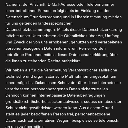
Namens, der Anschrift, E-Mail-Adresse oder Telefonnummer
einer betroffenen Person, erfolgt stets im Einklang mit der
Datenschutz-Grundverordnung und in Übereinstimmung mit den
für uns geltenden landesspezifischen
Sie befinden sich hier:
Startseite
»
ES Metlaoui
Datenschutzbestimmungen. Mittels dieser Datenschutzerklärung
möchte unser Unternehmen die Öffentlichkeit über Art, Umfang
und Zweck der von uns erhobenen, genutzten und verarbeiteten
personenbezogenen Daten informieren. Ferner werden
ES Metlaoui
betroffene Personen mittels dieser Datenschutzerklärung über
die ihnen zustehenden Rechte aufgeklärt.
Wir haben als für die Verarbeitung Verantwortlicher zahlreiche
technische und organisatorische Maßnahmen umgesetzt, um
einen möglichst lückenlosen Schutz der über diese Internetseite
verarbeiteten personenbezogenen Daten sicherzustellen.
Dennoch können Internetbasierte Datenübertragungen
grundsätzlich Sicherheitslücken aufweisen, sodass ein absoluter
Schutz nicht gewährleistet werden kann. Aus diesem Grund
steht es jeder betroffenen Person frei, personenbezogene
Daten auch auf alternativen Wegen, beispielsweise telefonisch,
an uns zu übermitteln.