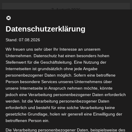
Skip
7. August 2026
to
Das Neueste:
Ligue 1 Pro: Saison 2026/2027
content
beginnt am 22. und 23. August
Datenschutzerklärung
2026 (Update)
El Gawafel Sportives de Gafsa
Stand: 07.08.2026
(EGSG) kündigt Rückzug aus der
Meisterschaft an
Wir freuen uns sehr über Ihr Interesse an unserem
Ligue 1 Pro: Spielplan der ersten 15
Unternehmen. Datenschutz hat einen besonders hohen
Spieltage der Saison 2026/2027
Stellenwert für die Geschäftsleitung. Eine Nutzung der
Ligue 2 Pro Tunesien 2026/2027 –
Internetseiten ist grundsätzlich ohne jede Angabe
Saison beginnt am am 19./20.
tunesienfussball.de
personenbezogener Daten möglich. Sofern eine betroffene
September 2026
Person besondere Services unseres Unternehmens über
Internationaler Sportgerichtshof
unsere Internetseite in Anspruch nehmen möchte, könnte
lehnt Eilverfahren ab – AS Soliman
Tunesien Ligafußball
jedoch eine Verarbeitung personenbezogener Daten erforderlich
steuert auf die Ligue 2 zu
werden. Ist die Verarbeitung personenbezogener Daten
Nutzung von Google Adsense (Google Ireland Limited, Gordon House, Barrow Stree
erforderlich und besteht für eine solche Verarbeitung keine
, Ireland) benötigen wir laut DSGVO Ihre Zustimmung. Es werden seitens Goog
gesetzliche Grundlage, holen wir generell eine Einwilligung der
nbezogene Daten erhoben, verarbeitet und gespeichert. Welche Daten genau 
bitte den Datenschutzbedingungen.
betroffenen Person ein.
Die Verarbeitung personenbezogener Daten, beispielsweise des
Google Adsense
ist deaktiviert.
✓ Erlauben
Datenschutzbedingungen