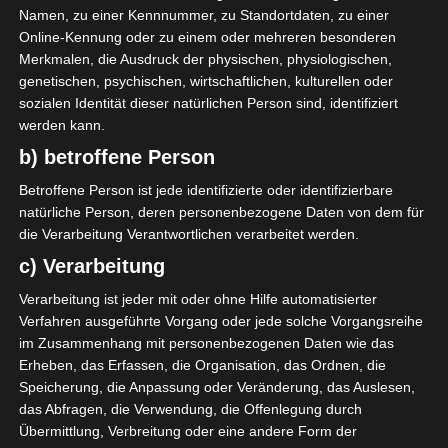
Namen, zu einer Kennnummer, zu Standortdaten, zu einer
Online-Kennung oder zu einem oder mehreren besonderen
Merkmalen, die Ausdruck der physischen, physiologischen,
genetischen, psychischen, wirtschaftlichen, kulturellen oder
sozialen Identität dieser natürlichen Person sind, identifiziert
werden kann.
b) betroffene Person
Betroffene Person ist jede identifizierte oder identifizierbare
LIGUE 1
natürliche Person, deren personenbezogene Daten von dem für
Ausscheidungsspiel für den
die Verarbeitung Verantwortlichen verarbeitet werden.
Einzug in Ligue 1 am 13
c) Verarbeitung
Oktober (ES Zarzis-ES Metlaoui)
Verarbeitung ist jeder mit oder ohne Hilfe automatisierter
Verfahren ausgeführte Vorgang oder jede solche Vorgangsreihe
10. Oktober 2022
Platzwart
1685 Views
im Zusammenhang mit personenbezogenen Daten wie das
ES Metlaoui
,
ES Zarzis
,
Ligue 1
Erheben, das Erfassen, die Organisation, das Ordnen, die
Die Ligue Nationale de Football Professionnel hat den
Speicherung, die Anpassung oder Veränderung, das Auslesen,
das Abfragen, die Verwendung, die Offenlegung durch
Termin für das entscheidende Spiel zwischen
Übermittlung, Verbreitung oder eine andere Form der
Espérance Sportive de Zarzis und ES