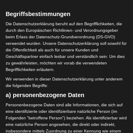
LIGUE 1
Begriffsbestimmungen
ES Metlaoui nach
Die Datenschutzerklärung beruht auf den Begrifflichkeiten, die
Elfmeterschießen gegen Zarzis
durch den Europäischen Richtlinien- und Verordnungsgeber
wieder in Ligue 1
beim Erlass der Datenschutz-Grundverordnung (DS-GVO)
verwendet wurden. Unsere Datenschutzerklärung soll sowohl für
die Öffentlichkeit als auch für unsere Kunden und
13. Oktober 2022
Platzwart
1384 Views
Geschäftspartner einfach lesbar und verständlich sein. Um dies
ES Metlaoui
,
ES Zarzis
,
Ligue 1
zu gewährleisten, möchten wir vorab die verwendeten
Jetzt ist es offiziell. Der ES Métlaoui hat das zweite
Begrifflichkeiten erläutern.
Entscheidungsspiel gegen den ES Zarzis im
Wir verwenden in dieser Datenschutzerklärung unter anderem
Elfmeterschießen (3:1) gewonnen und
die folgenden Begriffe:
a) personenbezogene Daten
Mehr lesen
Personenbezogene Daten sind alle Informationen, die sich auf
eine identifizierte oder identifizierbare natürliche Person (im
Folgenden "betroffene Person") beziehen. Als identifizierbar wird
eine natürliche Person angesehen, die direkt oder indirekt,
insbesondere mittels Zuordnung zu einer Kennung wie einem