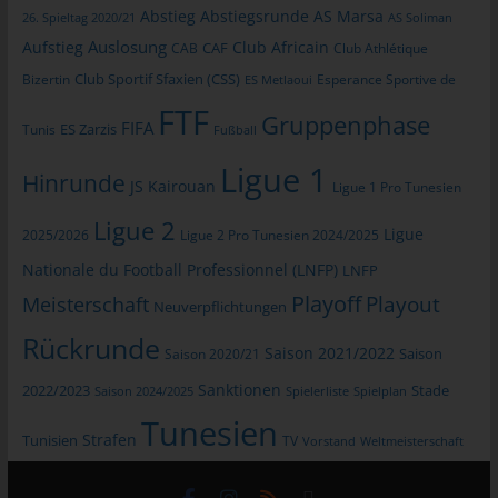
jeweiligen Eingabemaske, die für die Registrierung verwendet
Abstieg
Abstiegsrunde
AS Marsa
26. Spieltag 2020/21
AS Soliman
wird. Die von der betroffenen Person eingegebenen
Auslosung
Aufstieg
Club Africain
CAB
CAF
Club Athlétique
personenbezogenen Daten werden ausschließlich für die
Club Sportif Sfaxien (CSS)
interne Verwendung bei dem für die Verarbeitung
Bizertin
Esperance Sportive de
ES Metlaoui
Verantwortlichen und für eigene Zwecke erhoben und
FTF
Gruppenphase
FIFA
gespeichert. Der für die Verarbeitung Verantwortliche kann die
Tunis
ES Zarzis
Fußball
Weitergabe an einen oder mehrere Auftragsverarbeiter,
Ligue 1
beispielsweise einen Paketdienstleister, veranlassen, der die
Hinrunde
JS Kairouan
Ligue 1 Pro Tunesien
personenbezogenen Daten ebenfalls ausschließlich für eine
Ligue 2
interne Verwendung, die dem für die Verarbeitung
Ligue
2025/2026
Ligue 2 Pro Tunesien 2024/2025
Verantwortlichen zuzurechnen ist, nutzt.
Nationale du Football Professionnel (LNFP)
LNFP
Durch eine Registrierung auf der Internetseite des für die
Playoff
Playout
Meisterschaft
Neuverpflichtungen
Verarbeitung Verantwortlichen wird ferner die vom Internet-
Service-Provider (ISP) der betroffenen Person vergebene IP-
Rückrunde
Saison 2021/2022
Saison 2020/21
Saison
Adresse, das Datum sowie die Uhrzeit der Registrierung
gespeichert. Die Speicherung dieser Daten erfolgt vor dem
Sanktionen
2022/2023
Stade
Saison 2024/2025
Spielerliste
Spielplan
Hintergrund, dass nur so der Missbrauch unserer Dienste
Tunesien
verhindert werden kann, und diese Daten im Bedarfsfall
Strafen
Tunisien
TV
Vorstand
Weltmeisterschaft
ermöglichen, begangene Straftaten aufzuklären. Insofern ist die
Speicherung dieser Daten zur Absicherung des für die