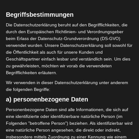
Métlaoui
Stadt
Land
Begriffsbestimmungen
1950
Gründung
Die Datenschutzerklärung beruht auf den Begrifflichkeiten, die
Stade Municipal de
durch den Europäischen Richtlinien- und Verordnungsgeber
Stadion
beim Erlass der Datenschutz-Grundverordnung (DS-GVO)
Métlaoui
verwendet wurden. Unsere Datenschutzerklärung soll sowohl für
rot und gelb
Farben:
die Öffentlichkeit als auch für unsere Kunden und
Geschäftspartner einfach lesbar und verständlich sein. Um dies
zu gewährleisten, möchten wir vorab die verwendeten
Begrifflichkeiten erläutern.
Wir verwenden in dieser Datenschutzerklärung unter anderem
Étoile Sportive de Métlaoui oder ES Métlaoui, kurz
die folgenden Begriffe:
ESM, ist ein 1950 gegründeter, tunesischer
a) personenbezogene Daten
Fußballverein in der Stadt Métlaoui im Gouvernorat
Personenbezogene Daten sind alle Informationen, die sich auf
Gafsa in Tunesien.
eine identifizierte oder identifizierbare natürliche Person (im
Folgenden "betroffene Person") beziehen. Als identifizierbar wird
Der Verein spielte in der Saison 2011/2012 in der Liga
eine natürliche Person angesehen, die direkt oder indirekt,
III. Von Beginn der Saison an eroberte er den ersten
insbesondere mittels Zuordnung zu einer Kennung wie einem