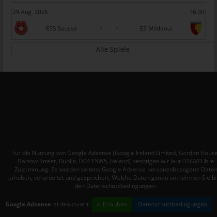
tunesienfussball.de
29 Aug. 2026
16:30
Uwe Wassenberg
-
-
ESS Sousse
ES Métlaoui
Rue 2 Mars
Alle Spiele
4022 Akouda - Tunesien
Telefon: +216 216 16 616
E-Mail:
Cookies
Die Internetseiten verwenden Cookies. Cookies sind
Textdateien, welche über einen Internetbrowser auf einem
Computersystem abgelegt und gespeichert werden.
Für die Nutzung von Google Adsense (Google Ireland Limited, Gordon House
Barrow Street, Dublin, D04 E5W5, Ireland) benötigen wir laut DSGVO Ihre
Zahlreiche Internetseiten und Server verwenden Cookies. Viele
Zustimmung. Es werden seitens Google Adsense personenbezogene Date
Cookies enthalten eine sogenannte Cookie-ID. Eine Cookie-ID
erhoben, verarbeitet und gespeichert. Welche Daten genau entnehmen Sie bi
den Datenschutzbedingungen.
ist eine eindeutige Kennung des Cookies. Sie besteht aus einer
Zeichenfolge, durch welche Internetseiten und Server dem
Google Adsense
ist deaktiviert.
✓ Erlauben
Datenschutzbedingungen
konkreten Internetbrowser zugeordnet werden können, in dem