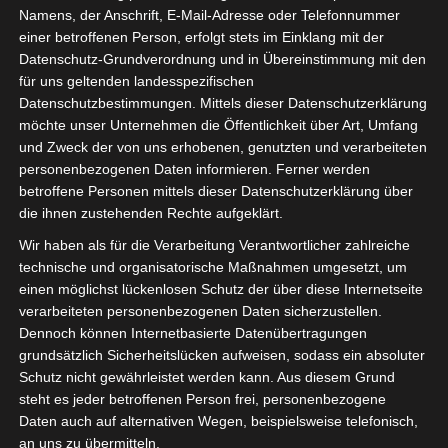
Namens, der Anschrift, E-Mail-Adresse oder Telefonnummer
einer betroffenen Person, erfolgt stets im Einklang mit der
Datenschutz-Grundverordnung und in Übereinstimmung mit den
für uns geltenden landesspezifischen
Sie befinden sich hier:
Startseite
»
Teams
»
Étoile
Datenschutzbestimmungen. Mittels dieser Datenschutzerklärung
Sportive de Métlaoui (ESM)
möchte unser Unternehmen die Öffentlichkeit über Art, Umfang
und Zweck der von uns erhobenen, genutzten und verarbeiteten
personenbezogenen Daten informieren. Ferner werden
betroffene Personen mittels dieser Datenschutzerklärung über
Étoile Sportive de
die ihnen zustehenden Rechte aufgeklärt.
Métlaoui (ESM)
Wir haben als für die Verarbeitung Verantwortlicher zahlreiche
technische und organisatorische Maßnahmen umgesetzt, um
einen möglichst lückenlosen Schutz der über diese Internetseite
verarbeiteten personenbezogenen Daten sicherzustellen.
Dennoch können Internetbasierte Datenübertragungen
grundsätzlich Sicherheitslücken aufweisen, sodass ein absoluter
Schutz nicht gewährleistet werden kann. Aus diesem Grund
steht es jeder betroffenen Person frei, personenbezogene
Daten auch auf alternativen Wegen, beispielsweise telefonisch,
an uns zu übermitteln.