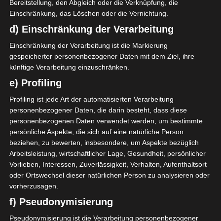
Bereitstellung, den Abgleich oder die Verknüpfung, die
-
-
Einschränkung, das Löschen oder die Vernichtung.
Espoir Sportif de
Étoile Sportive de
Hammam Sousse
d) Einschränkung der Verarbeitung
Métlaoui (ESM)
(ESHS)
Stade Municipal de Métlaoui
Einschränkung der Verarbeitung ist die Markierung
gespeicherter personenbezogener Daten mit dem Ziel, ihre
künftige Verarbeitung einzuschränken.
LETZTE BEGEGNUNGEN
e) Profiling
Profiling ist jede Art der automatisierten Verarbeitung
KADER
personenbezogener Daten, die darin besteht, dass diese
Active Squad
personenbezogenen Daten verwendet werden, um bestimmte
persönliche Aspekte, die sich auf eine natürliche Person
TOR
beziehen, zu bewerten, insbesondere, um Aspekte bezüglich
Arbeitsleistung, wirtschaftlicher Lage, Gesundheit, persönlicher
DEFENSIVE
Vorlieben, Interessen, Zuverlässigkeit, Verhalten, Aufenthaltsort
Oussema
Bahri
oder Ortswechsel dieser natürlichen Person zu analysieren oder
vorherzusagen.
26
Alter:
f) Pseudonymisierung
Yassine
Soltani
Pseudonymisierung ist die Verarbeitung personenbezogener