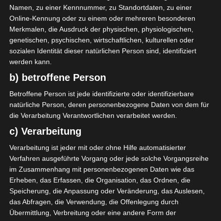
Platz und erzielte hervorragende Ergebnisse, die es
Namen, zu einer Kennnummer, zu Standortdaten, zu einer
ihm erlaubten, die Liga II zu erreichen. ESM setzte
Online-Kennung oder zu einem oder mehreren besonderen
seine Erfolgsserie fort und wurde in der ersten Phase
Merkmalen, die Ausdruck der physischen, physiologischen,
Erster in seiner Gruppe, konnte dann das Playoff
genetischen, psychischen, wirtschaftlichen, kulturellen oder
sozialen Identität dieser natürlichen Person sind, identifiziert
gewinnen und zum ersten Mal in seiner Geschichte
werden kann.
in die Ligue I aufsteigen.
b) betroffene Person
Betroffene Person ist jede identifizierte oder identifizierbare
SPIELPLAN
natürliche Person, deren personenbezogene Daten von dem für
22 Aug. 2026
-
16:30
Ligue 1 Pro
die Verarbeitung Verantwortlichen verarbeitet werden.
-
-
c) Verarbeitung
Étoile Sportive de
Club Africain Tunis (CA)
Métlaoui (ESM)
Verarbeitung ist jeder mit oder ohne Hilfe automatisierter
Stade Municipal de Métlaoui
Verfahren ausgeführte Vorgang oder jede solche Vorgangsreihe
29 Aug. 2026
-
16:30
Ligue 1 Pro
im Zusammenhang mit personenbezogenen Daten wie das
-
-
Erheben, das Erfassen, die Organisation, das Ordnen, die
Étoile Sportive du Sahel
Étoile Sportive de
Speicherung, die Anpassung oder Veränderung, das Auslesen,
Sousse (ESS)
Métlaoui (ESM)
das Abfragen, die Verwendung, die Offenlegung durch
Stade Olympique de Sousse (Olympiastadion Sousse)
Übermittlung, Verbreitung oder eine andere Form der
5 Sep. 2026
-
16:30
Ligue 1 Pro