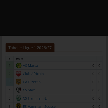
das Cookie gespeichert wurde. Dies ermöglicht es den
besuchten Internetseiten und Servern, den individuellen
Browser der betroffenen Person von anderen Internetbrowsern,
die andere Cookies enthalten, zu unterscheiden. Ein bestimmter
Internetbrowser kann über die eindeutige Cookie-ID
wiedererkannt und identifiziert werden.
Durch den Einsatz von Cookies kann den Nutzern dieser
Internetseite nutzerfreundlichere Services bereitstellen, die ohne
die Cookie-Setzung nicht möglich wären.
Tabelle Ligue 1 2026/27
Mittels eines Cookies können die Informationen und Angebote
auf unserer Internetseite im Sinne des Benutzers optimiert
#
Team
werden. Cookies ermöglichen uns, wie bereits erwähnt, die
1
AS Marsa
0
0
Benutzer unserer Internetseite wiederzuerkennen. Zweck dieser
2
Club Africain
0
0
Wiedererkennung ist es, den Nutzern die Verwendung unserer
Internetseite zu erleichtern. Der Benutzer einer Internetseite, die
3
CA Bizertin
0
0
Cookies verwendet, muss beispielsweise nicht bei jedem
4
CS Sfax
0
0
Besuch der Internetseite erneut seine Zugangsdaten eingeben,
weil dies von der Internetseite und dem auf dem
5
CS Hammam-Lif
0
0
Computersystem des Benutzers abgelegten Cookie
übernommen wird. Ein weiteres Beispiel ist das Cookie eines
6
ES Hammam Sousse
0
0