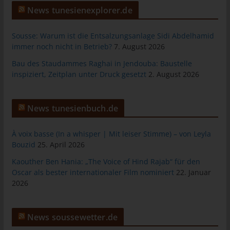
allgemeinen Daten und Informationen werden in den Logfiles
News tunesienexplorer.de
des Servers gespeichert. Erfasst werden können die (1)
verwendeten Browsertypen und Versionen, (2) das vom
Sousse: Warum ist die Entsalzungsanlage Sidi Abdelhamid
zugreifenden System verwendete Betriebssystem, (3) die
immer noch nicht in Betrieb?
7. August 2026
Internetseite, von welcher ein zugreifendes System auf unsere
Bau des Staudammes Raghai in Jendouba: Baustelle
Internetseite gelangt (sogenannte Referrer), (4) die
inspiziert, Zeitplan unter Druck gesetzt
2. August 2026
Unterwebseiten, welche über ein zugreifendes System auf
unserer Internetseite angesteuert werden, (5) das Datum und
die Uhrzeit eines Zugriffs auf die Internetseite, (6) eine Internet-
News tunesienbuch.de
Protokoll-Adresse (IP-Adresse), (7) der Internet-Service-
Provider des zugreifenden Systems und (8) sonstige ähnliche
Daten und Informationen, die der Gefahrenabwehr im Falle von
À voix basse (In a whisper | Mit leiser Stimme) – von Leyla
Angriffen auf unsere informationstechnologischen Systeme
Bouzid
25. April 2026
dienen.
Kaouther Ben Hania: „The Voice of Hind Rajab“ für den
Bei der Nutzung dieser allgemeinen Daten und Informationen
Oscar als bester internationaler Film nominiert
22. Januar
ziehen wird keine Rückschlüsse auf die betroffene Person.
2026
Diese Informationen werden vielmehr benötigt, um (1) die
Inhalte unserer Internetseite korrekt auszuliefern, (2) die Inhalte
unserer Internetseite sowie die Werbung für diese zu
News soussewetter.de
optimieren, (3) die dauerhafte Funktionsfähigkeit unserer