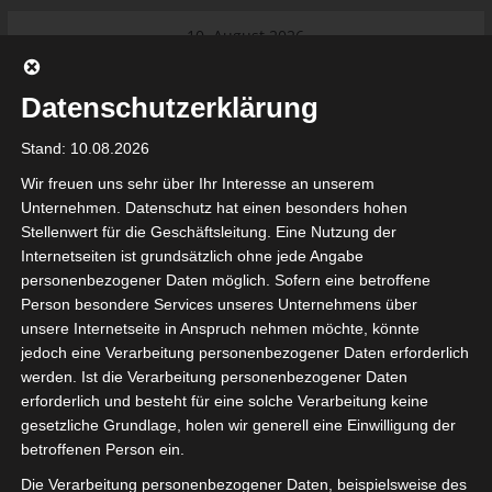
Skip
10. August 2026
to
Das Neueste:
Ligue 1 Pro: Saison 2026/2027
content
beginnt am 22. und 23. August
Datenschutzerklärung
2026 (Update)
El Gawafel Sportives de Gafsa
Stand: 10.08.2026
(EGSG) kündigt Rückzug aus der
Meisterschaft an
Wir freuen uns sehr über Ihr Interesse an unserem
Ligue 1 Pro: Spielplan der ersten 15
Unternehmen. Datenschutz hat einen besonders hohen
Spieltage der Saison 2026/2027
Stellenwert für die Geschäftsleitung. Eine Nutzung der
Ligue 2 Pro Tunesien 2026/2027 –
Internetseiten ist grundsätzlich ohne jede Angabe
Saison beginnt am am 19./20.
tunesienfussball.de
personenbezogener Daten möglich. Sofern eine betroffene
September 2026
Person besondere Services unseres Unternehmens über
Internationaler Sportgerichtshof
unsere Internetseite in Anspruch nehmen möchte, könnte
lehnt Eilverfahren ab – AS Soliman
Tunesien Ligafußball
jedoch eine Verarbeitung personenbezogener Daten erforderlich
steuert auf die Ligue 2 zu
werden. Ist die Verarbeitung personenbezogener Daten
erforderlich und besteht für eine solche Verarbeitung keine
gesetzliche Grundlage, holen wir generell eine Einwilligung der
betroffenen Person ein.
Die Verarbeitung personenbezogener Daten, beispielsweise des