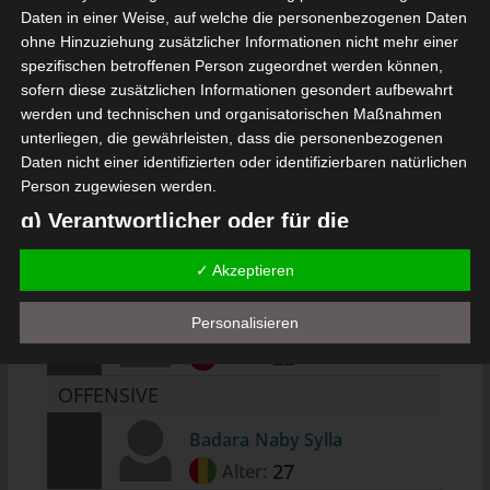
24
Alter:
Daten in einer Weise, auf welche die personenbezogenen Daten
ohne Hinzuziehung zusätzlicher Informationen nicht mehr einer
MITTELFELD
spezifischen betroffenen Person zugeordnet werden können,
Ahmed
Aouled Behi
sofern diese zusätzlichen Informationen gesondert aufbewahrt
werden und technischen und organisatorischen Maßnahmen
-
Alter:
unterliegen, die gewährleisten, dass die personenbezogenen
Daten nicht einer identifizierten oder identifizierbaren natürlichen
Mohamed
Hassine
Person zugewiesen werden.
-
Alter:
g) Verantwortlicher oder für die
Verarbeitung Verantwortlicher
Cherif
Bodian
✓ Akzeptieren
27
Alter:
Verantwortlicher oder für die Verarbeitung Verantwortlicher ist
die natürliche oder juristische Person, Behörde, Einrichtung oder
Hamza
Mansri
Personalisieren
andere Stelle, die allein oder gemeinsam mit anderen über die
22
Alter:
Zwecke und Mittel der Verarbeitung von personenbezogenen
Daten entscheidet. Sind die Zwecke und Mittel dieser
OFFENSIVE
Verarbeitung durch das Unionsrecht oder das Recht der
Mitgliedstaaten vorgegeben, so kann der Verantwortliche
Badara
Naby Sylla
beziehungsweise können die bestimmten Kriterien seiner
27
Alter:
Benennung nach dem Unionsrecht oder dem Recht der