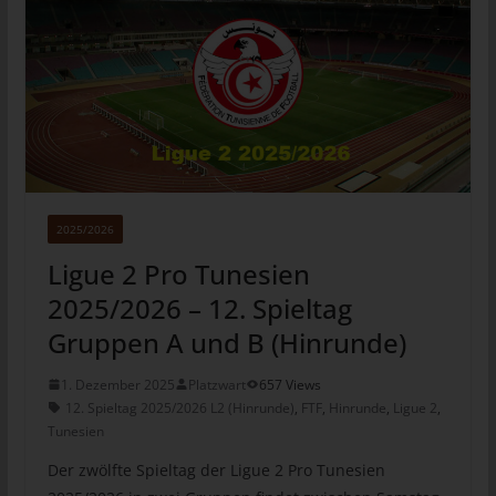
Die Löschung der personenbezogenen Daten ist zur Erfüllung
einer rechtlichen Verpflichtung nach dem Unionsrecht oder
dem Recht der Mitgliedstaaten erforderlich, dem der
Verantwortliche unterliegt.
Die personenbezogenen Daten wurden in Bezug auf
angebotene Dienste der Informationsgesellschaft gemäß Art. 8
Abs. 1 DS-GVO erhoben.
Sofern einer der oben genannten Gründe zutrifft und eine
betroffene Person die Löschung von personenbezogenen
Daten, die gespeichert sind, veranlassen möchte, kann sie sich
hierzu jederzeit an einen Mitarbeiter des für die Verarbeitung
2025/2026
Verantwortlichen wenden. Der Mitarbeiter wird veranlassen,
dass dem Löschverlangen unverzüglich nachgekommen wird.
Ligue 2 Pro Tunesien
Wurden die personenbezogenen Daten öffentlich gemacht und
2025/2026 – 12. Spieltag
ist unser Unternehmen als Verantwortlicher gemäß Art. 17 Abs.
Gruppen A und B (Hinrunde)
1 DS-GVO zur Löschung der personenbezogenen Daten
verpflichtet, so trifft uns unter Berücksichtigung der verfügbaren
1. Dezember 2025
Platzwart
657 Views
Technologie und der Implementierungskosten angemessene
12. Spieltag 2025/2026 L2 (Hinrunde)
,
FTF
,
Hinrunde
,
Ligue 2
,
Maßnahmen, auch technischer Art, um andere für die
Tunesien
Datenverarbeitung Verantwortliche, welche die veröffentlichten
personenbezogenen Daten verarbeiten, darüber in Kenntnis zu
Der zwölfte Spieltag der Ligue 2 Pro Tunesien
setzen, dass die betroffene Person von diesen anderen für die