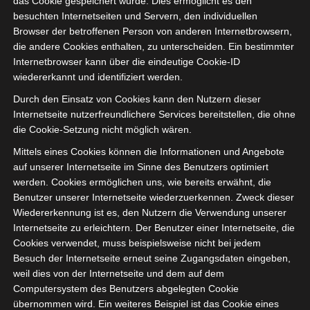
das Cookie gespeichert wurde. Dies ermöglicht es den
Ligue 2 Pro Tunesien
besuchten Internetseiten und Servern, den individuellen
Browser der betroffenen Person von anderen Internetbrowsern,
2025/2026 – 23. Spieltag
die andere Cookies enthalten, zu unterscheiden. Ein bestimmter
Gruppen A und B (Rückrunde)
Internetbrowser kann über die eindeutige Cookie-ID
wiedererkannt und identifiziert werden.
14. April 2026
Platzwart
372 Views
Durch den Einsatz von Cookies kann den Nutzern dieser
23. Spieltag 2025/2026 L2 (Rückrunde)
,
FTF
,
Ligue 2
,
Internetseite nutzerfreundlichere Services bereitstellen, die ohne
Rückrunde
,
Tunesien
die Cookie-Setzung nicht möglich wären.
Der dreiundzwanzigste Spieltag der Ligue 2 Pro
Mittels eines Cookies können die Informationen und Angebote
Tunesien 2025/2026 in zwei Gruppen findet zwischen
auf unserer Internetseite im Sinne des Benutzers optimiert
Samstag, 18. April und Mittwoch, den
werden. Cookies ermöglichen uns, wie bereits erwähnt, die
Benutzer unserer Internetseite wiederzuerkennen. Zweck dieser
Mehr lesen
Wiedererkennung ist es, den Nutzern die Verwendung unserer
Internetseite zu erleichtern. Der Benutzer einer Internetseite, die
Cookies verwendet, muss beispielsweise nicht bei jedem
Besuch der Internetseite erneut seine Zugangsdaten eingeben,
weil dies von der Internetseite und dem auf dem
Computersystem des Benutzers abgelegten Cookie
übernommen wird. Ein weiteres Beispiel ist das Cookie eines