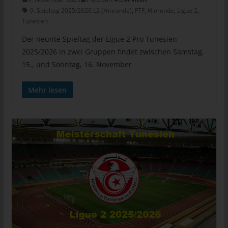
Daten zum Zwecke derartiger Werbung einzulegen. Dies gilt
9. Spieltag 2025/2026 L2 (Hinrunde)
,
FTF
,
Hinrunde
,
Ligue 2
,
auch für das Profiling, soweit es mit solcher Direktwerbung in
Tunesien
Verbindung steht. Widerspricht die betroffene Person gegenüber
Der neunte Spieltag der Ligue 2 Pro Tunesien
der Verarbeitung für Zwecke der Direktwerbung, so werden wir
2025/2026 in zwei Gruppen findet zwischen Samstag,
die personenbezogenen Daten nicht mehr für diese Zwecke
15., und Sonntag, 16. November
verarbeiten.
Zudem hat die betroffene Person das Recht, aus Gründen, die
Mehr lesen
sich aus ihrer besonderen Situation ergeben, gegen die sie
betreffende Verarbeitung personenbezogener Daten, die zu
wissenschaftlichen oder historischen Forschungszwecken oder
zu statistischen Zwecken gemäß Art. 89 Abs. 1 DS-GVO
erfolgen, Widerspruch einzulegen, es sei denn, eine solche
Verarbeitung ist zur Erfüllung einer im öffentlichen
Interesseliegenden Aufgabe erforderlich.
Zur Ausübung des Rechts auf Widerspruch kann sich die
betroffene Person direkt an jeden Mitarbeiter wenden. Der
betroffenen Person steht es ferner frei, im Zusammenhang mit
der Nutzung von Diensten der Informationsgesellschaft,
ungeachtet der Richtlinie 2002/58/EG, ihr Widerspruchsrecht