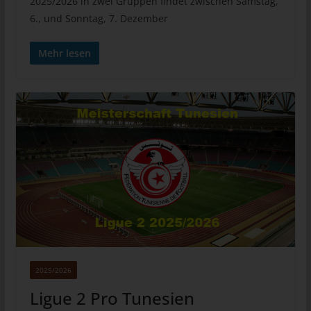
2025/2026 in zwei Gruppen findet zwischen Samstag,
Datenverarbeitung Verantwortlichen die Löschung
6., und Sonntag, 7. Dezember
sämtlicherlinks zu diesen personenbezogenen Daten oder von
Kopien oder Replikationen dieser personenbezogenen Daten
Mehr lesen
verlangt hat, soweit die Verarbeitung nicht erforderlich ist. Der
Mitarbeiter wird im Einzelfall das Notwendige veranlassen.
e) Recht auf Einschränkung der
Verarbeitung
Jede von der Verarbeitung personenbezogener Daten
betroffene Person hat das vom Europäischen Richtlinien- und
Verordnungsgeber gewährte Recht, von dem Verantwortlichen
die Einschränkung der Verarbeitung zu verlangen, wenn eine
der folgenden Voraussetzungen gegeben ist:
Die Richtigkeit der personenbezogenen Daten wird von der
betroffenen Person bestritten, und zwar für eine Dauer, die es
dem Verantwortlichen ermöglicht, die Richtigkeit der
personenbezogenen Daten zu überprüfen.
Die Verarbeitung ist unrechtmäßig, die betroffene Person lehnt
die Löschung der personenbezogenen Daten ab und verlangt
2025/2026
stattdessen die Einschränkung der Nutzung der
personenbezogenen Daten.
Ligue 2 Pro Tunesien
Der Verantwortliche benötigt die personenbezogenen Daten