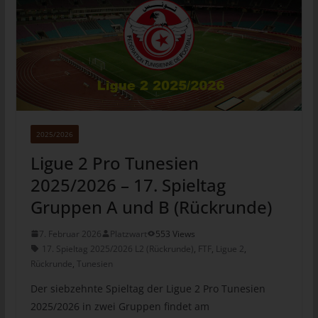
vom Internet-Service-Provider (ISP) der betroffenen Person
vergebene IP-Adresse mitprotokolliert. Diese Speicherung der
IP-Adresse erfolgt aus Sicherheitsgründen und für den Fall,
dass die betroffene Person durch einen abgegebenen
Kommentar die Rechte Dritter verletzt oder rechtswidrige Inhalte
postet. Die Speicherung dieser personenbezogenen Daten
erfolgt daher im eigenen Interesse des für die Verarbeitung
Verantwortlichen, damit sich dieser im Falle einer
Rechtsverletzung gegebenenfalls exkulpieren könnte. Es erfolgt
2025/2026
keine Weitergabe dieser erhobenen personenbezogenen Daten
Ligue 2 Pro Tunesien
an Dritte, sofern eine solche Weitergabe nicht gesetzlich
vorgeschrieben ist oder der Rechtsverteidigung des für die
2025/2026 – 17. Spieltag
Verarbeitung Verantwortlichen dient.
Gruppen A und B (Rückrunde)
Gravatar
7. Februar 2026
Platzwart
553 Views
17. Spieltag 2025/2026 L2 (Rückrunde)
,
FTF
,
Ligue 2
,
Bei Kommentaren wird auf den Gravatar Service von Auttomatic
Rückrunde
,
Tunesien
zurückgegriffen. Gravatar gleicht Ihre Email-Adresse ab und
bildet – sofern Sie dort registriert sind – Ihr Avatar-Bild neben
Der siebzehnte Spieltag der Ligue 2 Pro Tunesien
dem Kommentar ab. Sollten Sie nicht registriert sein, wird kein
2025/2026 in zwei Gruppen findet am
Bild angezeigt. Zu beachten ist, dass alle registrierten