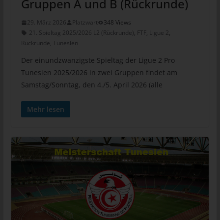
Gruppen A und B (Rückrunde)
informationstechnologischen Systeme und der Technik unserer
Internetseite zu gewährleisten sowie (4) um
29. März 2026
Platzwart
348 Views
Strafverfolgungsbehörden im Falle eines Cyberangriffes die zur
21. Spieltag 2025/2026 L2 (Rückrunde)
,
FTF
,
Ligue 2
,
Strafverfolgung notwendigen Informationen bereitzustellen.
Rückrunde
,
Tunesien
Diese anonym erhobenen Daten und Informationen werden
Der einundzwanzigste Spieltag der Ligue 2 Pro
durch uns daher einerseits statistisch und ferner mit dem Ziel
Tunesien 2025/2026 in zwei Gruppen findet am
ausgewertet, den Datenschutz und die Datensicherheit in
unserem Unternehmen zu erhöhen, um letztlich ein optimales
Samstag/Sonntag, den 4./5. April 2026 (alle
Schutzniveau für die von uns verarbeiteten personenbezogenen
Daten sicherzustellen. Die anonymen Daten der Server-Logfiles
Mehr lesen
werden getrennt von allen durch eine betroffene Person
angegebenen personenbezogenen Daten gespeichert.
Registrierung auf unserer Internetseite
Die betroffene Person hat die Möglichkeit, sich auf der
Internetseite des für die Verarbeitung Verantwortlichen unter
Angabe von personenbezogenen Daten zu registrieren. Welche
personenbezogenen Daten dabei an den für die Verarbeitung
Verantwortlichen übermittelt werden, ergibt sich aus der