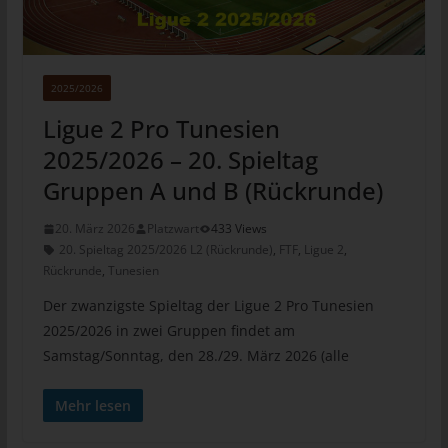
jeweiligen Eingabemaske, die für die Registrierung verwendet
wird. Die von der betroffenen Person eingegebenen
personenbezogenen Daten werden ausschließlich für die
interne Verwendung bei dem für die Verarbeitung
2025/2026
Verantwortlichen und für eigene Zwecke erhoben und
gespeichert. Der für die Verarbeitung Verantwortliche kann die
Ligue 2 Pro Tunesien
Weitergabe an einen oder mehrere Auftragsverarbeiter,
2025/2026 – 20. Spieltag
beispielsweise einen Paketdienstleister, veranlassen, der die
personenbezogenen Daten ebenfalls ausschließlich für eine
Gruppen A und B (Rückrunde)
interne Verwendung, die dem für die Verarbeitung
Verantwortlichen zuzurechnen ist, nutzt.
20. März 2026
Platzwart
433 Views
20. Spieltag 2025/2026 L2 (Rückrunde)
,
FTF
,
Ligue 2
,
Durch eine Registrierung auf der Internetseite des für die
Rückrunde
,
Tunesien
Verarbeitung Verantwortlichen wird ferner die vom Internet-
Service-Provider (ISP) der betroffenen Person vergebene IP-
Der zwanzigste Spieltag der Ligue 2 Pro Tunesien
Adresse, das Datum sowie die Uhrzeit der Registrierung
2025/2026 in zwei Gruppen findet am
gespeichert. Die Speicherung dieser Daten erfolgt vor dem
Samstag/Sonntag, den 28./29. März 2026 (alle
Hintergrund, dass nur so der Missbrauch unserer Dienste
verhindert werden kann, und diese Daten im Bedarfsfall
Mehr lesen
ermöglichen, begangene Straftaten aufzuklären. Insofern ist die
Speicherung dieser Daten zur Absicherung des für die