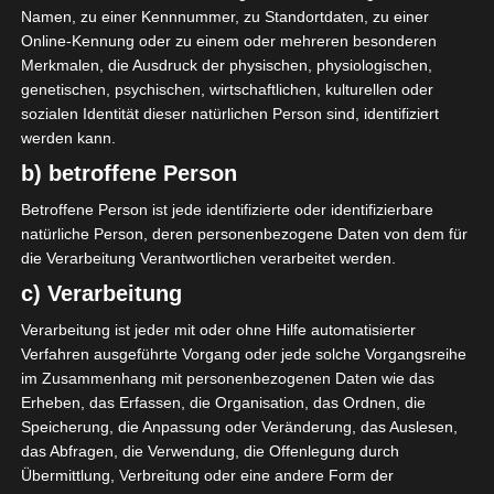
Namen, zu einer Kennnummer, zu Standortdaten, zu einer
Online-Kennung oder zu einem oder mehreren besonderen
Merkmalen, die Ausdruck der physischen, physiologischen,
genetischen, psychischen, wirtschaftlichen, kulturellen oder
sozialen Identität dieser natürlichen Person sind, identifiziert
werden kann.
b) betroffene Person
2025/2026
2025/2026
Betroffene Person ist jede identifizierte oder identifizierbare
Ligue 2 Pro Tunesien
natürliche Person, deren personenbezogene Daten von dem für
die Verarbeitung Verantwortlichen verarbeitet werden.
2025/2026 – Meisterschaft &
c) Verarbeitung
Aufstiegsrunde zur Ligue 1
Verarbeitung ist jeder mit oder ohne Hilfe automatisierter
19. Mai 2026
Platzwart
417 Views
Verfahren ausgeführte Vorgang oder jede solche Vorgangsreihe
Aufstiegsrunde
,
FTF
,
Ligue 1
,
Ligue 2
,
Relegation
,
Tunesien
im Zusammenhang mit personenbezogenen Daten wie das
Erheben, das Erfassen, die Organisation, das Ordnen, die
In den Relegationsspielen am 25. Mai 2026 empfängt
Speicherung, die Anpassung oder Veränderung, das Auslesen,
CS Hammam-Lif den AS Kasserine, während Stade
das Abfragen, die Verwendung, die Offenlegung durch
Gabésien den US Tataouine zu
Übermittlung, Verbreitung oder eine andere Form der