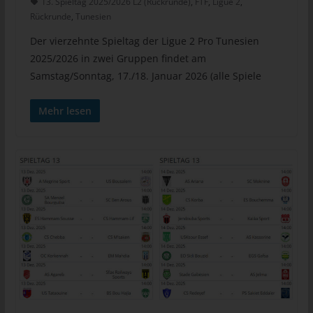
13. Spieltag 2025/2026 L2 (Rückrunde)
,
FTF
,
Ligue 2
,
Fall ist, so steht der betroffenen Person im Übrigen das Recht
Rückrunde
,
Tunesien
zu, Auskunft über die geeigneten Garantien im Zusammenhang
Der vierzehnte Spieltag der Ligue 2 Pro Tunesien
mit der Übermittlung zu erhalten.
2025/2026 in zwei Gruppen findet am
Möchte eine betroffene Person dieses Auskunftsrecht in
Samstag/Sonntag, 17./18. Januar 2026 (alle Spiele
Anspruch nehmen, kann sie sich hierzu jederzeit an einen
Mitarbeiter des für die Verarbeitung Verantwortlichen wenden.
Mehr lesen
c) Recht auf Berichtigung
Jede von der Verarbeitung personenbezogener Daten
betroffene Person hat das vom Europäischen Richtlinien- und
Verordnungsgeber gewährte Recht, die unverzügliche
Berichtigung sie betreffender unrichtiger personenbezogener
Daten zu verlangen. Ferner steht der betroffenen Person das
Recht zu, unter Berücksichtigung der Zwecke der Verarbeitung,
die Vervollständigung unvollständiger personenbezogener
Daten — auch mittels einer ergänzenden Erklärung — zu
verlangen.
Möchte eine betroffene Person dieses Berichtigungsrecht in
Anspruch nehmen, kann sie sich hierzu jederzeit an einen