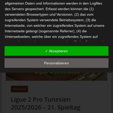
allgemeinen Daten und Informationen werden in den Logfiles
des Servers gespeichert. Erfasst werden können die (1)
Mehr lesen
verwendeten Browsertypen und Versionen, (2) das vom
zugreifenden System verwendete Betriebssystem, (3) die
Internetseite, von welcher ein zugreifendes System auf unsere
Internetseite gelangt (sogenannte Referrer), (4) die
Unterwebseiten, welche über ein zugreifendes System auf
unserer Internetseite angesteuert werden, (5) das Datum und
die Uhrzeit eines Zugriffs auf die Internetseite, (6) eine Internet-
✓ Akzeptieren
Protokoll-Adresse (IP-Adresse), (7) der Internet-Service-
Provider des zugreifenden Systems und (8) sonstige ähnliche
Personalisieren
Daten und Informationen, die der Gefahrenabwehr im Falle von
Angriffen auf unsere informationstechnologischen Systeme
dienen.
Bei der Nutzung dieser allgemeinen Daten und Informationen
ziehen wird keine Rückschlüsse auf die betroffene Person.
2025/2026
Diese Informationen werden vielmehr benötigt, um (1) die
Ligue 2 Pro Tunesien
Inhalte unserer Internetseite korrekt auszuliefern, (2) die Inhalte
2025/2026 – 21. Spieltag
unserer Internetseite sowie die Werbung für diese zu
optimieren, (3) die dauerhafte Funktionsfähigkeit unserer