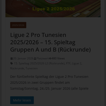
Jede betroffene Person hat das vom Europäischen Richtlinien-
und Verordnungsgeber eingeräumte Recht, von dem für die
Verarbeitung Verantwortlichen eine Bestätigung darüber zu
verlangen, ob sie betreffende personenbezogene Daten
2025/2026
verarbeitet werden. Möchte eine betroffene Person dieses
Bestätigungsrecht in Anspruch nehmen, kann sie sich hierzu
Ligue 2 Pro Tunesien
jederzeit an einen Mitarbeiter des für die Verarbeitung
2025/2026 – 15. Spieltag
Verantwortlichen wenden.
Gruppen A und B (Rückrunde)
b) Recht auf Auskunft
Jede von der Verarbeitung personenbezogener Daten
20. Januar 2026
Platzwart
480 Views
betroffene Person hat das vom Europäischen Richtlinien- und
15. Spieltag 2025/2026 L2 (Rückrunde)
,
FTF
,
Ligue 2
,
Rückrunde
,
Tunesien
Verordnungsgeber gewährte Recht, jederzeit von dem für die
Verarbeitung Verantwortlichen unentgeltliche Auskunft über die
Der fünfzehnte Spieltag der Ligue 2 Pro Tunesien
zu seiner Person gespeicherten personenbezogenen Daten und
2025/2026 in zwei Gruppen findet am
eine Kopie dieser Auskunft zu erhalten. Ferner hat der
Samstag/Sonntag, 24./25. Januar 2026 (alle Spiele
Europäische Richtlinien- und Verordnungsgeber der betroffenen
Person Auskunft über folgende Informationen zugestanden:
Mehr lesen
die Verarbeitungszwecke
die Kategorien personenbezogener Daten, die verarbeitet