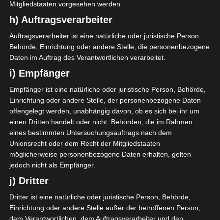
Mitgliedstaaten vorgesehen werden.
h) Auftragsverarbeiter
2025/2026
Auftragsverarbeiter ist eine natürliche oder juristische Person,
Behörde, Einrichtung oder andere Stelle, die personenbezogene
Ligue 2 Pro Tunesien
Daten im Auftrag des Verantwortlichen verarbeitet.
2025/2026 – 25. Spieltag
i) Empfänger
Gruppen A und B (Rückrunde)
Empfänger ist eine natürliche oder juristische Person, Behörde,
Einrichtung oder andere Stelle, der personenbezogene Daten
29. April 2026
Platzwart
345 Views
offengelegt werden, unabhängig davon, ob es sich bei ihr um
25. Spieltag 2025/2026 L2 (Rückrunde)
,
FTF
,
Ligue 2
,
einen Dritten handelt oder nicht. Behörden, die im Rahmen
Rückrunde
,
Tunesien
eines bestimmten Untersuchungsauftrags nach dem
Der fünfundzwanzigste Spieltag der Ligue 2 Pro
Unionsrecht oder dem Recht der Mitgliedstaaten
Tunesien 2025/2026 in zwei Gruppen findet Freitag,
möglicherweise personenbezogene Daten erhalten, gelten
1. Mai und Samstag, den 2.
jedoch nicht als Empfänger.
j) Dritter
Mehr lesen
Dritter ist eine natürliche oder juristische Person, Behörde,
Einrichtung oder andere Stelle außer der betroffenen Person,
dem Verantwortlichen, dem Auftragsverarbeiter und den