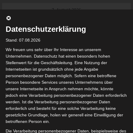
Skip
7. August 2026
to
Das Neueste:
Ligue 1 Pro: Saison 2026/2027
content
beginnt am 22. und 23. August
Datenschutzerklärung
2026 (Update)
El Gawafel Sportives de Gafsa
Stand: 07.08.2026
(EGSG) kündigt Rückzug aus der
Meisterschaft an
Wir freuen uns sehr über Ihr Interesse an unserem
Ligue 1 Pro: Spielplan der ersten 15
Unternehmen. Datenschutz hat einen besonders hohen
Spieltage der Saison 2026/2027
Stellenwert für die Geschäftsleitung. Eine Nutzung der
Ligue 2 Pro Tunesien 2026/2027 –
Internetseiten ist grundsätzlich ohne jede Angabe
Saison beginnt am am 19./20.
tunesienfussball.de
personenbezogener Daten möglich. Sofern eine betroffene
September 2026
Person besondere Services unseres Unternehmens über
Internationaler Sportgerichtshof
unsere Internetseite in Anspruch nehmen möchte, könnte
lehnt Eilverfahren ab – AS Soliman
Tunesien Ligafußball
jedoch eine Verarbeitung personenbezogener Daten erforderlich
steuert auf die Ligue 2 zu
werden. Ist die Verarbeitung personenbezogener Daten
erforderlich und besteht für eine solche Verarbeitung keine
gesetzliche Grundlage, holen wir generell eine Einwilligung der
betroffenen Person ein.
Die Verarbeitung personenbezogener Daten, beispielsweise des