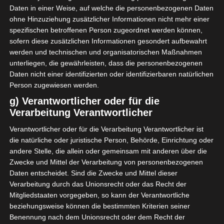
Die Vereinsführung von Espérance Sportive de Tunis
Daten in einer Weise, auf welche die personenbezogenen Daten
hat am Montag, den 30. November 2020, dem
ohne Hinzuziehung zusätzlicher Informationen nicht mehr einer
spezifischen betroffenen Person zugeordnet werden können,
Verband des Afrikanischen Fussballs (CAF)
sofern diese zusätzlichen Informationen gesondert aufbewahrt
werden und technischen und organisatorischen Maßnahmen
Mehr lesen
unterliegen, die gewährleisten, dass die personenbezogenen
Daten nicht einer identifizierten oder identifizierbaren natürlichen
Person zugewiesen werden.
g) Verantwortlicher oder für die
Verarbeitung Verantwortlicher
Verantwortlicher oder für die Verarbeitung Verantwortlicher ist
die natürliche oder juristische Person, Behörde, Einrichtung oder
andere Stelle, die allein oder gemeinsam mit anderen über die
Zwecke und Mittel der Verarbeitung von personenbezogenen
Daten entscheidet. Sind die Zwecke und Mittel dieser
Verarbeitung durch das Unionsrecht oder das Recht der
Mitgliedstaaten vorgegeben, so kann der Verantwortliche
beziehungsweise können die bestimmten Kriterien seiner
LIGUE 1
Benennung nach dem Unionsrecht oder dem Recht der