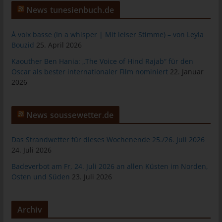
jeweiligen Eingabemaske, die für die Registrierung verwendet
News tunesienbuch.de
wird. Die von der betroffenen Person eingegebenen
personenbezogenen Daten werden ausschließlich für die
À voix basse (In a whisper | Mit leiser Stimme) – von Leyla
interne Verwendung bei dem für die Verarbeitung
Bouzid
25. April 2026
Verantwortlichen und für eigene Zwecke erhoben und
gespeichert. Der für die Verarbeitung Verantwortliche kann die
Kaouther Ben Hania: „The Voice of Hind Rajab“ für den
Weitergabe an einen oder mehrere Auftragsverarbeiter,
Oscar als bester internationaler Film nominiert
22. Januar
beispielsweise einen Paketdienstleister, veranlassen, der die
2026
personenbezogenen Daten ebenfalls ausschließlich für eine
interne Verwendung, die dem für die Verarbeitung
Verantwortlichen zuzurechnen ist, nutzt.
News soussewetter.de
Durch eine Registrierung auf der Internetseite des für die
Verarbeitung Verantwortlichen wird ferner die vom Internet-
Das Strandwetter für dieses Wochenende 25./26. Juli 2026
Service-Provider (ISP) der betroffenen Person vergebene IP-
24. Juli 2026
Adresse, das Datum sowie die Uhrzeit der Registrierung
Badeverbot am Fr, 24. Juli 2026 an allen Küsten im Norden,
gespeichert. Die Speicherung dieser Daten erfolgt vor dem
Osten und Süden
23. Juli 2026
Hintergrund, dass nur so der Missbrauch unserer Dienste
verhindert werden kann, und diese Daten im Bedarfsfall
ermöglichen, begangene Straftaten aufzuklären. Insofern ist die
Archiv
Speicherung dieser Daten zur Absicherung des für die