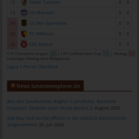
12
Stade Tunisien
0
0
informationstechnologischen Systeme und der Technik unserer
Internetseite zu gewährleisten sowie (4) um
13
US Monastir
0
0
Strafverfolgungsbehörden im Falle eines Cyberangriffes die zur
14
US Ben Guerdane
0
0
Strafverfolgung notwendigen Informationen bereitzustellen.
Diese anonym erhobenen Daten und Informationen werden
15
ES Métlaoui
0
0
durch uns daher einerseits statistisch und ferner mit dem Ziel
16
ESS Sousse
0
0
ausgewertet, den Datenschutz und die Datensicherheit in
unserem Unternehmen zu erhöhen, um letztlich ein optimales
CAF Champions League:
| CAF Confederation Cup:
| Abstieg::
(sofortiger Abstieg ohne Relegation)
Schutzniveau für die von uns verarbeiteten personenbezogenen
Ligue 1 Pro im Überblick
Daten sicherzustellen. Die anonymen Daten der Server-Logfiles
werden getrennt von allen durch eine betroffene Person
angegebenen personenbezogenen Daten gespeichert.
News tunesienexplorer.de
Registrierung auf unserer Internetseite
Bau des Staudammes Raghai in Jendouba: Baustelle
Die betroffene Person hat die Möglichkeit, sich auf der
inspiziert, Zeitplan unter Druck gesetzt
2. August 2026
Internetseite des für die Verarbeitung Verantwortlichen unter
Sidi Bou Said wurde offiziell in die UNESCO-Welterbeliste
Angabe von personenbezogenen Daten zu registrieren. Welche
aufgenommen
28. Juli 2026
personenbezogenen Daten dabei an den für die Verarbeitung
Verantwortlichen übermittelt werden, ergibt sich aus der