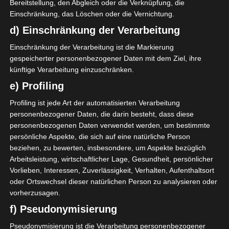
Bereitstellung, den Abgleich oder die Verknüpfung, die
Einschränkung, das Löschen oder die Vernichtung.
d) Einschränkung der Verarbeitung
Einschränkung der Verarbeitung ist die Markierung
gespeicherter personenbezogener Daten mit dem Ziel, ihre
künftige Verarbeitung einzuschränken.
e) Profiling
Profiling ist jede Art der automatisierten Verarbeitung
personenbezogener Daten, die darin besteht, dass diese
LIGUE 1
personenbezogenen Daten verwendet werden, um bestimmte
persönliche Aspekte, die sich auf eine natürliche Person
Espérance Sportive de Tunis
beziehen, zu bewerten, insbesondere, um Aspekte bezüglich
gibt ihre Spielerliste 2020/21
Arbeitsleistung, wirtschaftlicher Lage, Gesundheit, persönlicher
Vorlieben, Interessen, Zuverlässigkeit, Verhalten, Aufenthaltsort
bekannt
oder Ortswechsel dieser natürlichen Person zu analysieren oder
vorherzusagen.
30. November 2020
Platzwart
2063 Views
CAF
,
Confédération Africaine de Football
,
f) Pseudonymisierung
Esperance Sportive de Tunis
,
FIFA
,
Saison 2020/21
,
Spielerliste
Pseudonymisierung ist die Verarbeitung personenbezogener