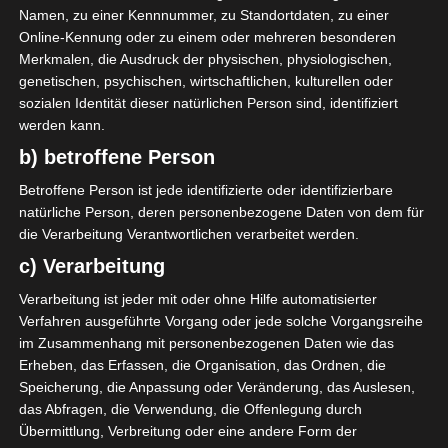
Namen, zu einer Kennnummer, zu Standortdaten, zu einer
Online-Kennung oder zu einem oder mehreren besonderen
Merkmalen, die Ausdruck der physischen, physiologischen,
LIGUE 1
genetischen, psychischen, wirtschaftlichen, kulturellen oder
Esperance Sportive de Tunis ist
sozialen Identität dieser natürlichen Person sind, identifiziert
3 Spieltage vor Ende der Saison
werden kann.
Meister
b) betroffene Person
Betroffene Person ist jede identifizierte oder identifizierbare
1. Mai 2021
Platzwart
2599 Views
natürliche Person, deren personenbezogene Daten von dem für
22. Spieltag 2020/21
,
Esperance Sportive de Tunis
,
Ligue 1
,
die Verarbeitung Verantwortlichen verarbeitet werden.
Meiserschaft
,
Stade Tunisien
c) Verarbeitung
Esperance Sportive de Tunis hat nach dem Sieg
Verarbeitung ist jeder mit oder ohne Hilfe automatisierter
gegen Stade Tunisien (1:0) soeben seine 31.
Verfahren ausgeführte Vorgang oder jede solche Vorgangsreihe
Meisterschaft gewonnen, die 5. in
im Zusammenhang mit personenbezogenen Daten wie das
Erheben, das Erfassen, die Organisation, das Ordnen, die
Mehr lesen
Speicherung, die Anpassung oder Veränderung, das Auslesen,
das Abfragen, die Verwendung, die Offenlegung durch
Übermittlung, Verbreitung oder eine andere Form der