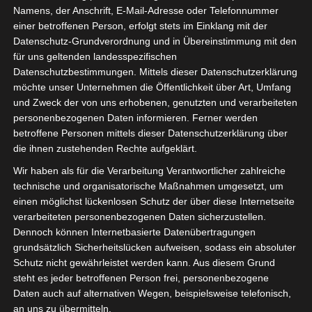
Namens, der Anschrift, E-Mail-Adresse oder Telefonnummer
einer betroffenen Person, erfolgt stets im Einklang mit der
Datenschutz-Grundverordnung und in Übereinstimmung mit den
für uns geltenden landesspezifischen
Datenschutzbestimmungen. Mittels dieser Datenschutzerklärung
möchte unser Unternehmen die Öffentlichkeit über Art, Umfang
und Zweck der von uns erhobenen, genutzten und verarbeiteten
personenbezogenen Daten informieren. Ferner werden
Für die Nutzung von Google Adsense (Google Ireland Limited, Gordon House
betroffene Personen mittels dieser Datenschutzerklärung über
Barrow Street, Dublin, D04 E5W5, Ireland) benötigen wir laut DSGVO Ihre
die ihnen zustehenden Rechte aufgeklärt.
Zustimmung. Es werden seitens Google Adsense personenbezogene Date
erhoben, verarbeitet und gespeichert. Welche Daten genau entnehmen Sie bi
Wir haben als für die Verarbeitung Verantwortlicher zahlreiche
den Datenschutzbedingungen.
technische und organisatorische Maßnahmen umgesetzt, um
einen möglichst lückenlosen Schutz der über diese Internetseite
Google Adsense
ist deaktiviert.
✓ Erlauben
Datenschutzbedingungen
verarbeiteten personenbezogenen Daten sicherzustellen.
Dennoch können Internetbasierte Datenübertragungen
grundsätzlich Sicherheitslücken aufweisen, sodass ein absoluter
Schutz nicht gewährleistet werden kann. Aus diesem Grund
steht es jeder betroffenen Person frei, personenbezogene
Daten auch auf alternativen Wegen, beispielsweise telefonisch,
an uns zu übermitteln.