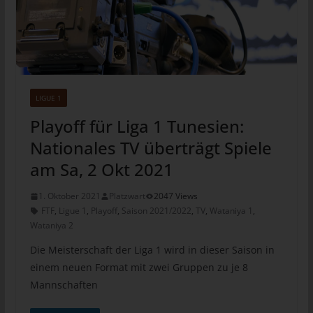
Mitgliedstaaten vorgesehen werden.
h) Auftragsverarbeiter
Auftragsverarbeiter ist eine natürliche oder juristische Person,
Behörde, Einrichtung oder andere Stelle, die personenbezogene
Daten im Auftrag des Verantwortlichen verarbeitet.
LIGUE 1
i) Empfänger
Playoff für Liga 1 Tunesien:
Empfänger ist eine natürliche oder juristische Person, Behörde,
Nationales TV überträgt Spiele
Einrichtung oder andere Stelle, der personenbezogene Daten
offengelegt werden, unabhängig davon, ob es sich bei ihr um
am Sa, 2 Okt 2021
einen Dritten handelt oder nicht. Behörden, die im Rahmen
eines bestimmten Untersuchungsauftrags nach dem
1. Oktober 2021
Platzwart
2047 Views
Unionsrecht oder dem Recht der Mitgliedstaaten
FTF
,
Ligue 1
,
Playoff
,
Saison 2021/2022
,
TV
,
Wataniya 1
,
möglicherweise personenbezogene Daten erhalten, gelten
Wataniya 2
jedoch nicht als Empfänger.
Die Meisterschaft der Liga 1 wird in dieser Saison in
j) Dritter
einem neuen Format mit zwei Gruppen zu je 8
Dritter ist eine natürliche oder juristische Person, Behörde,
Mannschaften
Einrichtung oder andere Stelle außer der betroffenen Person,
dem Verantwortlichen, dem Auftragsverarbeiter und den