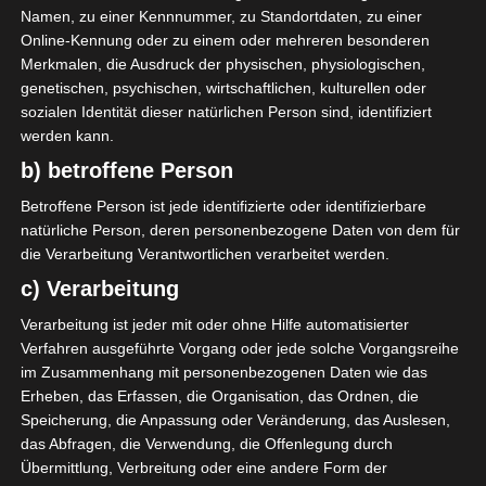
Namen, zu einer Kennnummer, zu Standortdaten, zu einer
Online-Kennung oder zu einem oder mehreren besonderen
Merkmalen, die Ausdruck der physischen, physiologischen,
genetischen, psychischen, wirtschaftlichen, kulturellen oder
sozialen Identität dieser natürlichen Person sind, identifiziert
werden kann.
b) betroffene Person
Betroffene Person ist jede identifizierte oder identifizierbare
natürliche Person, deren personenbezogene Daten von dem für
LIGUE 1
die Verarbeitung Verantwortlichen verarbeitet werden.
Ligue 1 Pro: Die Kette Al Kass
c) Verarbeitung
überträgt drei Spiele im
Verarbeitung ist jeder mit oder ohne Hilfe automatisierter
Oktober 2021
Verfahren ausgeführte Vorgang oder jede solche Vorgangsreihe
im Zusammenhang mit personenbezogenen Daten wie das
21. Oktober 2021
Platzwart
2699 Views
Erheben, das Erfassen, die Organisation, das Ordnen, die
Al Kass
,
FTF
,
Ligue 1
,
Playoff
,
Qatar
,
Saison 2021/2022
,
TV
Speicherung, die Anpassung oder Veränderung, das Auslesen,
Der qatarische Sender Al Kass hat seinen Sendeplan
das Abfragen, die Verwendung, die Offenlegung durch
Übermittlung, Verbreitung oder eine andere Form der
für drei Spiele des zweiten und dritten Spieltags der