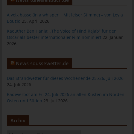
informationstechnologischen Systeme und der Technik unserer
Internetseite zu gewährleisten sowie (4) um
À voix basse (In a whisper | Mit leiser Stimme) – von Leyla
Strafverfolgungsbehörden im Falle eines Cyberangriffes die zur
Bouzid
25. April 2026
Strafverfolgung notwendigen Informationen bereitzustellen.
Kaouther Ben Hania: „The Voice of Hind Rajab“ für den
Diese anonym erhobenen Daten und Informationen werden
Oscar als bester internationaler Film nominiert
22. Januar
durch uns daher einerseits statistisch und ferner mit dem Ziel
2026
ausgewertet, den Datenschutz und die Datensicherheit in
unserem Unternehmen zu erhöhen, um letztlich ein optimales
Schutzniveau für die von uns verarbeiteten personenbezogenen
News soussewetter.de
Daten sicherzustellen. Die anonymen Daten der Server-Logfiles
werden getrennt von allen durch eine betroffene Person
angegebenen personenbezogenen Daten gespeichert.
Das Strandwetter für dieses Wochenende 25./26. Juli 2026
24. Juli 2026
Registrierung auf unserer Internetseite
Badeverbot am Fr, 24. Juli 2026 an allen Küsten im Norden,
Osten und Süden
23. Juli 2026
Die betroffene Person hat die Möglichkeit, sich auf der
Internetseite des für die Verarbeitung Verantwortlichen unter
Angabe von personenbezogenen Daten zu registrieren. Welche
Archiv
personenbezogenen Daten dabei an den für die Verarbeitung
Verantwortlichen übermittelt werden, ergibt sich aus der
A