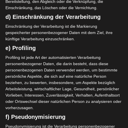
Bereitstellung, den Abgleich oder die Verknüpfung, die
Liga 1 Tunesien
Einschränkung, das Löschen oder die Vernichtung.
d) Einschränkung der Verarbeitung
Mehr lesen
Einschränkung der Verarbeitung ist die Markierung
gespeicherter personenbezogener Daten mit dem Ziel, ihre
künftige Verarbeitung einzuschränken.
e) Profiling
Profiling ist jede Art der automatisierten Verarbeitung
personenbezogener Daten, die darin besteht, dass diese
personenbezogenen Daten verwendet werden, um bestimmte
persönliche Aspekte, die sich auf eine natürliche Person
beziehen, zu bewerten, insbesondere, um Aspekte bezüglich
Arbeitsleistung, wirtschaftlicher Lage, Gesundheit, persönlicher
Vorlieben, Interessen, Zuverlässigkeit, Verhalten, Aufenthaltsort
oder Ortswechsel dieser natürlichen Person zu analysieren oder
LIGUE 1
vorherzusagen.
f) Pseudonymisierung
Erstes Playoff für Liga 1
Tunesien: Stade Tunisien
Pseudonymisierung ist die Verarbeitung personenbezogener