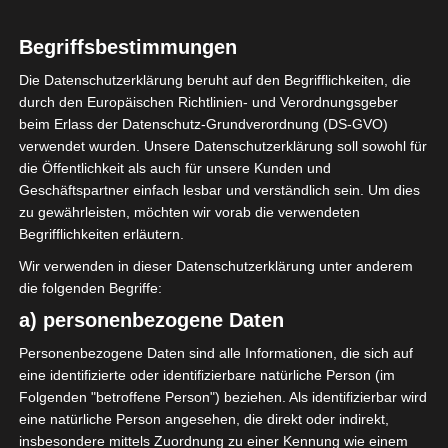
2025/2026
Begriffsbestimmungen
Noch kein TV-Vertrag: Der FTF
Die Datenschutzerklärung beruht auf den Begrifflichkeiten, die
setzt auf Digitaltechnik für die
durch den Europäischen Richtlinien- und Verordnungsgeber
Ligue 2
beim Erlass der Datenschutz-Grundverordnung (DS-GVO)
verwendet wurden. Unsere Datenschutzerklärung soll sowohl für
die Öffentlichkeit als auch für unsere Kunden und
18. September 2025
Platzwart
676 Views
Geschäftspartner einfach lesbar und verständlich sein. Um dies
FTF
,
Ligue 2
,
Ligue Nationale du Football Professionnel (LNFP)
,
TV
,
TV-Rechte
zu gewährleisten, möchten wir vorab die verwendeten
Begrifflichkeiten erläutern.
Der tunesische Fußballverband (FTF) teilt mit, dass
Wir verwenden in dieser Datenschutzerklärung unter anderem
die Gastgebervereine der Spiele der Championnat de
die folgenden Begriffe:
la Ligue Professionnelle 2 für die
a) personenbezogene Daten
Mehr lesen
Personenbezogene Daten sind alle Informationen, die sich auf
eine identifizierte oder identifizierbare natürliche Person (im
Folgenden "betroffene Person") beziehen. Als identifizierbar wird
eine natürliche Person angesehen, die direkt oder indirekt,
insbesondere mittels Zuordnung zu einer Kennung wie einem