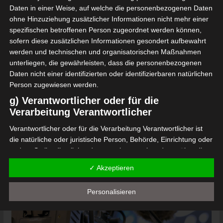
Daten in einer Weise, auf welche die personenbezogenen Daten
verliert überraschend gegen ES
ohne Hinzuziehung zusätzlicher Informationen nicht mehr einer
Zarzis
spezifischen betroffenen Person zugeordnet werden können,
sofern diese zusätzlichen Informationen gesondert aufbewahrt
2. Oktober 2021
Platzwart
2223 Views
werden und technischen und organisatorischen Maßnahmen
CO Medenine
,
ES Zarzis
,
FTF
,
JS Kairouan
,
Ligue 1
,
Playoff
,
unterliegen, die gewährleisten, dass die personenbezogenen
Saison 2021/2022
,
Stade Tunisien
,
TV
Daten nicht einer identifizierten oder identifizierbaren natürlichen
Person zugewiesen werden.
Der erste Tag des Play-off-Turniers um den Aufstieg
oder den Verbleib in Liga 1 war am Samstag eine
g) Verantwortlicher oder für die
Verarbeitung Verantwortlicher
große Überraschung.
Verantwortlicher oder für die Verarbeitung Verantwortlicher ist
Mehr lesen
die natürliche oder juristische Person, Behörde, Einrichtung oder
andere Stelle, die allein oder gemeinsam mit anderen über die
Zwecke und Mittel der Verarbeitung von personenbezogenen
✓ Akzeptieren
Daten entscheidet. Sind die Zwecke und Mittel dieser
Verarbeitung durch das Unionsrecht oder das Recht der
Personalisieren
Mitgliedstaaten vorgegeben, so kann der Verantwortliche
beziehungsweise können die bestimmten Kriterien seiner
Benennung nach dem Unionsrecht oder dem Recht der