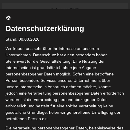
Skip
8. August 2026
to
Das Neueste:
Ligue 1 Pro: Saison 2026/2027
content
beginnt am 22. und 23. August
Datenschutzerklärung
2026 (Update)
El Gawafel Sportives de Gafsa
Stand: 08.08.2026
(EGSG) kündigt Rückzug aus der
Meisterschaft an
Wir freuen uns sehr über Ihr Interesse an unserem
Ligue 1 Pro: Spielplan der ersten 15
Unternehmen. Datenschutz hat einen besonders hohen
Spieltage der Saison 2026/2027
Stellenwert für die Geschäftsleitung. Eine Nutzung der
Ligue 2 Pro Tunesien 2026/2027 –
Internetseiten ist grundsätzlich ohne jede Angabe
Saison beginnt am am 19./20.
tunesienfussball.de
personenbezogener Daten möglich. Sofern eine betroffene
September 2026
Person besondere Services unseres Unternehmens über
Internationaler Sportgerichtshof
unsere Internetseite in Anspruch nehmen möchte, könnte
lehnt Eilverfahren ab – AS Soliman
Tunesien Ligafußball
jedoch eine Verarbeitung personenbezogener Daten erforderlich
steuert auf die Ligue 2 zu
werden. Ist die Verarbeitung personenbezogener Daten
Nutzung von Google Adsense (Google Ireland Limited, Gordon House, Barrow Stree
erforderlich und besteht für eine solche Verarbeitung keine
, Ireland) benötigen wir laut DSGVO Ihre Zustimmung. Es werden seitens Goog
gesetzliche Grundlage, holen wir generell eine Einwilligung der
nbezogene Daten erhoben, verarbeitet und gespeichert. Welche Daten genau 
bitte den Datenschutzbedingungen.
betroffenen Person ein.
Die Verarbeitung personenbezogener Daten, beispielsweise des
Google Adsense
ist deaktiviert.
✓ Erlauben
Datenschutzbedingungen