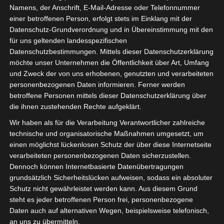
Namens, der Anschrift, E-Mail-Adresse oder Telefonnummer
einer betroffenen Person, erfolgt stets im Einklang mit der
Datenschutz-Grundverordnung und in Übereinstimmung mit den
für uns geltenden landesspezifischen
Sie befinden sich hier:
Startseite
»
Étoile Sportive du
Datenschutzbestimmungen. Mittels dieser Datenschutzerklärung
möchte unser Unternehmen die Öffentlichkeit über Art, Umfang
Sahel Sousse (ESS) – Olympique de Béjà (OB)
und Zweck der von uns erhobenen, genutzten und verarbeiteten
personenbezogenen Daten informieren. Ferner werden
betroffene Personen mittels dieser Datenschutzerklärung über
die ihnen zustehenden Rechte aufgeklärt.
28 Okt. 2023
-
14:30
Wir haben als für die Verarbeitung Verantwortlicher zahlreiche
Meisterschaft Tunesien 2023/2024 -
technische und organisatorische Maßnahmen umgesetzt, um
Gruppenphase
| Spieltag 8
einen möglichst lückenlosen Schutz der über diese Internetseite
Halbzeit: 0-0
verarbeiteten personenbezogenen Daten sicherzustellen.
Dennoch können Internetbasierte Datenübertragungen
grundsätzlich Sicherheitslücken aufweisen, sodass ein absoluter
0
Schutz nicht gewährleistet werden kann. Aus diesem Grund
Étoile Sportive du
Sahel Sousse (ESS)
steht es jeder betroffenen Person frei, personenbezogene
Daten auch auf alternativen Wegen, beispielsweise telefonisch,
an uns zu übermitteln.