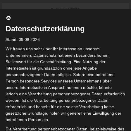
Skip
9. August 2026
to
Das Neueste:
Ligue 1 Pro: Saison 2026/2027
content
beginnt am 22. und 23. August
Datenschutzerklärung
2026 (Update)
El Gawafel Sportives de Gafsa
Stand: 09.08.2026
(EGSG) kündigt Rückzug aus der
Meisterschaft an
Wir freuen uns sehr über Ihr Interesse an unserem
Ligue 1 Pro: Spielplan der ersten 15
Unternehmen. Datenschutz hat einen besonders hohen
Spieltage der Saison 2026/2027
Stellenwert für die Geschäftsleitung. Eine Nutzung der
Ligue 2 Pro Tunesien 2026/2027 –
Internetseiten ist grundsätzlich ohne jede Angabe
Saison beginnt am am 19./20.
tunesienfussball.de
personenbezogener Daten möglich. Sofern eine betroffene
September 2026
Person besondere Services unseres Unternehmens über
Internationaler Sportgerichtshof
unsere Internetseite in Anspruch nehmen möchte, könnte
lehnt Eilverfahren ab – AS Soliman
Tunesien Ligafußball
jedoch eine Verarbeitung personenbezogener Daten erforderlich
steuert auf die Ligue 2 zu
werden. Ist die Verarbeitung personenbezogener Daten
Nutzung von Google Adsense (Google Ireland Limited, Gordon House, Barrow Stree
erforderlich und besteht für eine solche Verarbeitung keine
, Ireland) benötigen wir laut DSGVO Ihre Zustimmung. Es werden seitens Goog
gesetzliche Grundlage, holen wir generell eine Einwilligung der
nbezogene Daten erhoben, verarbeitet und gespeichert. Welche Daten genau 
bitte den Datenschutzbedingungen.
betroffenen Person ein.
Die Verarbeitung personenbezogener Daten, beispielsweise des
Google Adsense
ist deaktiviert.
✓ Erlauben
Datenschutzbedingungen