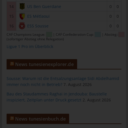
Personen, die unter der unmittelbaren Verantwortung des
14
US Ben Guerdane
0
0
Verantwortlichen oder des Auftragsverarbeiters befugt sind, die
15
ES Métlaoui
0
0
personenbezogenen Daten zu verarbeiten.
16
ESS Sousse
0
0
k) Einwilligung
CAF Champions League:
| CAF Confederation Cup:
| Abstieg::
Einwilligung ist jede von der betroffenen Person freiwillig für den
(sofortiger Abstieg ohne Relegation)
bestimmten Fall in informierter Weise und unmissverständlich
Ligue 1 Pro im Überblick
abgegebene Willensbekundung in Form einer Erklärung oder
einer sonstigen eindeutigen bestätigenden Handlung, mit der
die betroffene Person zu verstehen gibt, dass sie mit der
News tunesienexplorer.de
Verarbeitung der sie betreffenden personenbezogenen Daten
einverstanden ist.
Sousse: Warum ist die Entsalzungsanlage Sidi Abdelhamid
immer noch nicht in Betrieb?
7. August 2026
Name und Anschrift des für die
Bau des Staudammes Raghai in Jendouba: Baustelle
Verarbeitung Verantwortlichen
inspiziert, Zeitplan unter Druck gesetzt
2. August 2026
Verantwortlicher im Sinne der Datenschutz-Grundverordnung,
sonstiger in den Mitgliedstaaten der Europäischen Union
geltenden Datenschutzgesetze und anderer Bestimmungen mit
News tunesienbuch.de
datenschutzrechtlichem Charakter ist: