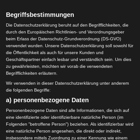
0
Begriffsbestimmungen
Olympique de
Béjà (OB)
Die Datenschutzerklärung beruht auf den Begrifflichkeiten, die
durch den Europäischen Richtlinien- und Verordnungsgeber
beim Erlass der Datenschutz-Grundverordnung (DS-GVO)
ENDERGEBNIS
verwendet wurden. Unsere Datenschutzerklärung soll sowohl für
die Öffentlichkeit als auch für unsere Kunden und
Stade Olympique de Sousse (Olympiastadion
Geschäftspartner einfach lesbar und verständlich sein. Um dies
Sousse)
zu gewährleisten, möchten wir vorab die verwendeten
Begrifflichkeiten erläutern.
Wir verwenden in dieser Datenschutzerklärung unter anderem
die folgenden Begriffe:
a) personenbezogene Daten
Personenbezogene Daten sind alle Informationen, die sich auf
Stade Tunisien (ST) – Avenir Sportif de Soliman (AS
eine identifizierte oder identifizierbare natürliche Person (im
S)
Folgenden "betroffene Person") beziehen. Als identifizierbar wird
Club Athlétique Bizertin (CAB) – Club Sportif Sfaxie
eine natürliche Person angesehen, die direkt oder indirekt,
insbesondere mittels Zuordnung zu einer Kennung wie einem