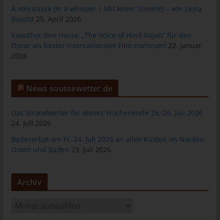
À voix basse (In a whisper | Mit leiser Stimme) – von Leyla
tunesienfussball.de
Bouzid
25. April 2026
Uwe Wassenberg
Kaouther Ben Hania: „The Voice of Hind Rajab“ für den
Rue 2 Mars
Oscar als bester internationaler Film nominiert
22. Januar
2026
4022 Akouda - Tunesien
Telefon: +216 216 16 616
News soussewetter.de
E-Mail:
Cookies
Das Strandwetter für dieses Wochenende 25./26. Juli 2026
24. Juli 2026
Die Internetseiten verwenden Cookies. Cookies sind
Badeverbot am Fr, 24. Juli 2026 an allen Küsten im Norden,
Textdateien, welche über einen Internetbrowser auf einem
Osten und Süden
23. Juli 2026
Computersystem abgelegt und gespeichert werden.
Zahlreiche Internetseiten und Server verwenden Cookies. Viele
Cookies enthalten eine sogenannte Cookie-ID. Eine Cookie-ID
Archiv
ist eine eindeutige Kennung des Cookies. Sie besteht aus einer
Zeichenfolge, durch welche Internetseiten und Server dem
A
konkreten Internetbrowser zugeordnet werden können, in dem
r