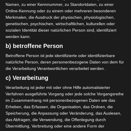
n (CSS)
Namen, zu einer Kennnummer, zu Standortdaten, zu einer
Die nächsten Begegnungen
Online-Kennung oder zu einem oder mehreren besonderen
Merkmalen, die Ausdruck der physischen, physiologischen,
SPIELTAG 1
genetischen, psychischen, wirtschaftlichen, kulturellen oder
sozialen Identität dieser natürlichen Person sind, identifiziert
22 Aug. 2026
16:30
werden kann.
-
-
PS Sakiet Eddaïer
JS Omrane
b) betroffene Person
22 Aug. 2026
16:30
Betroffene Person ist jede identifizierte oder identifizierbare
-
-
Stade Tunisien
CS Sfax
natürliche Person, deren personenbezogene Daten von dem für
die Verarbeitung Verantwortlichen verarbeitet werden.
22 Aug. 2026
16:30
c) Verarbeitung
-
-
ES Hammam Sousse
US Monastir
Verarbeitung ist jeder mit oder ohne Hilfe automatisierter
22 Aug. 2026
16:30
Verfahren ausgeführte Vorgang oder jede solche Vorgangsreihe
-
-
ES Tunis
ESS Sousse
im Zusammenhang mit personenbezogenen Daten wie das
Erheben, das Erfassen, die Organisation, das Ordnen, die
22 Aug. 2026
16:30
Speicherung, die Anpassung oder Veränderung, das Auslesen,
-
-
ES Métlaoui
Club Africain
das Abfragen, die Verwendung, die Offenlegung durch
Übermittlung, Verbreitung oder eine andere Form der
22 Aug. 2026
16:30