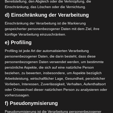
Bereitstellung, den Abgleich oder die Verknüpfung, die
gegründet und trägt die Farben Grün und Weiß.
Einschränkung, das Löschen oder die Vernichtung.
Aktuell spielt das Team in der zweiten Liga des
d) Einschränkung der Verarbeitung
Landes, gilt aber Fahrstuhlmannschaft und
Einschränkung der Verarbeitung ist die Markierung
verbrachte auch mehrere Saisons in der ersten Liga.
gespeicherter personenbezogener Daten mit dem Ziel, ihre
künftige Verarbeitung einzuschränken.
SPIELPLAN
e) Profiling
Profiling ist jede Art der automatisierten Verarbeitung
LETZTE BEGEGNUNGEN
personenbezogener Daten, die darin besteht, dass diese
personenbezogenen Daten verwendet werden, um bestimmte
30 Mai 2026
-
16:00
Ligue 2 Pro
persönliche Aspekte, die sich auf eine natürliche Person
beziehen, zu bewerten, insbesondere, um Aspekte bezüglich
3
0
Arbeitsleistung, wirtschaftlicher Lage, Gesundheit, persönlicher
Club Sportif de
Stade Gabèsien (SG)
Hammam-Lif (CSHL)
Vorlieben, Interessen, Zuverlässigkeit, Verhalten, Aufenthaltsort
Stade Olympique de Sousse (Olympiastadion Sousse)
oder Ortswechsel dieser natürlichen Person zu analysieren oder
Finale - CS Hammam-Lif steigt auf
vorherzusagen.
25 Mai 2026
-
16:00
Ligue 2 Pro
f) Pseudonymisierung
2
0
Union Sportive de
Stade Gabèsien (SG)
Pseudonymisierung ist die Verarbeitung personenbezogener