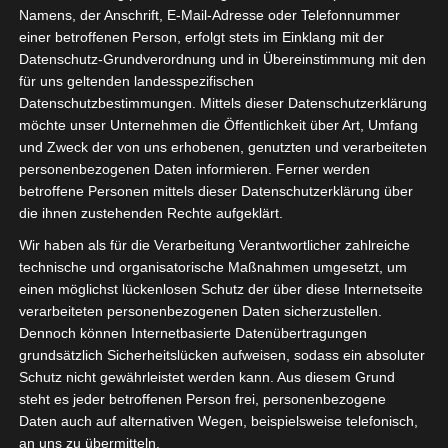
Namens, der Anschrift, E-Mail-Adresse oder Telefonnummer
einer betroffenen Person, erfolgt stets im Einklang mit der
Datenschutz-Grundverordnung und in Übereinstimmung mit den
für uns geltenden landesspezifischen
Datenschutzbestimmungen. Mittels dieser Datenschutzerklärung
möchte unser Unternehmen die Öffentlichkeit über Art, Umfang
und Zweck der von uns erhobenen, genutzten und verarbeiteten
personenbezogenen Daten informieren. Ferner werden
Für die Nutzung von Google Adsense (Google Ireland Limited, Gordon House
betroffene Personen mittels dieser Datenschutzerklärung über
Barrow Street, Dublin, D04 E5W5, Ireland) benötigen wir laut DSGVO Ihre
die ihnen zustehenden Rechte aufgeklärt.
Zustimmung. Es werden seitens Google Adsense personenbezogene Date
erhoben, verarbeitet und gespeichert. Welche Daten genau entnehmen Sie bi
Wir haben als für die Verarbeitung Verantwortlicher zahlreiche
den Datenschutzbedingungen.
technische und organisatorische Maßnahmen umgesetzt, um
einen möglichst lückenlosen Schutz der über diese Internetseite
Google Adsense
ist deaktiviert.
✓ Erlauben
Datenschutzbedingungen
verarbeiteten personenbezogenen Daten sicherzustellen.
Dennoch können Internetbasierte Datenübertragungen
grundsätzlich Sicherheitslücken aufweisen, sodass ein absoluter
Schutz nicht gewährleistet werden kann. Aus diesem Grund
steht es jeder betroffenen Person frei, personenbezogene
Daten auch auf alternativen Wegen, beispielsweise telefonisch,
an uns zu übermitteln.