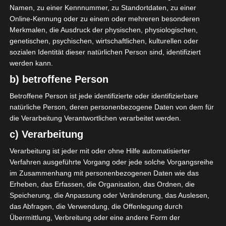
Land
Namen, zu einer Kennnummer, zu Standortdaten, zu einer
Online-Kennung oder zu einem oder mehreren besonderen
24. Juli 1957
Gründung
Merkmalen, die Ausdruck der physischen, physiologischen,
Stade Olympique de Gabès
Stadion
genetischen, psychischen, wirtschaftlichen, kulturellen oder
sozialen Identität dieser natürlichen Person sind, identifiziert
Trikotsatz
werden kann.
b) betroffene Person
Betroffene Person ist jede identifizierte oder identifizierbare
natürliche Person, deren personenbezogene Daten von dem für
grün-weiß
Farben:
die Verarbeitung Verantwortlichen verarbeitet werden.
c) Verarbeitung
Soziale Medien
Verarbeitung ist jeder mit oder ohne Hilfe automatisierter
Verfahren ausgeführte Vorgang oder jede solche Vorgangsreihe
im Zusammenhang mit personenbezogenen Daten wie das
Erheben, das Erfassen, die Organisation, das Ordnen, die
Speicherung, die Anpassung oder Veränderung, das Auslesen,
Stade Gabèsien, Abk.: SG, im Volksmund Stayda
das Abfragen, die Verwendung, die Offenlegung durch
genannt, ist ein Sportverein aus der südtunesischen
Übermittlung, Verbreitung oder eine andere Form der
Stadt Gabès. Der Verein wurde im Sommer 1957