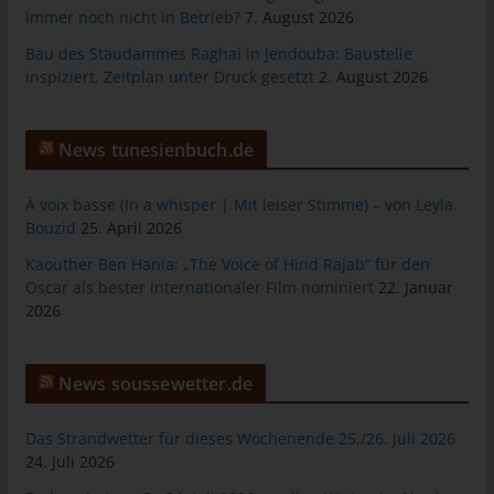
Verarbeitung Verantwortlichen erforderlich. Eine Weitergabe
immer noch nicht in Betrieb?
7. August 2026
dieser Daten an Dritte erfolgt grundsätzlich nicht, sofern keine
Bau des Staudammes Raghai in Jendouba: Baustelle
gesetzliche Pflicht zur Weitergabe besteht oder die Weitergabe
inspiziert, Zeitplan unter Druck gesetzt
2. August 2026
der Strafverfolgung dient.
Die Registrierung der betroffenen Person unter freiwilliger
Angabe personenbezogener Daten dient dem für die
News tunesienbuch.de
Verarbeitung Verantwortlichen dazu, der betroffenen Person
Inhalte oder Leistungen anzubieten, die aufgrund der Natur der
À voix basse (In a whisper | Mit leiser Stimme) – von Leyla
Sache nur registrierten Benutzern angeboten werden können.
Bouzid
25. April 2026
Registrierten Personen steht die Möglichkeit frei, die bei der
Registrierung angegebenen personenbezogenen Daten
Kaouther Ben Hania: „The Voice of Hind Rajab“ für den
jederzeit abzuändern oder vollständig aus dem Datenbestand
Oscar als bester internationaler Film nominiert
22. Januar
2026
des für die Verarbeitung Verantwortlichen löschen zu lassen.
Der für die Verarbeitung Verantwortliche erteilt jeder betroffenen
Person jederzeit auf Anfrage Auskunft darüber, welche
News soussewetter.de
personenbezogenen Daten über die betroffene Person
gespeichert sind. Ferner berichtigt oder löscht der für die
Das Strandwetter für dieses Wochenende 25./26. Juli 2026
Verarbeitung Verantwortliche personenbezogene Daten auf
24. Juli 2026
Wunsch oder Hinweis der betroffenen Person, soweit dem keine
gesetzlichen Aufbewahrungspflichten entgegenstehen. Die