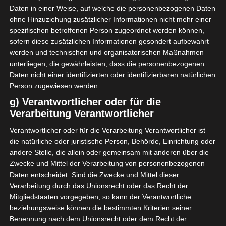
Tataouine (UST)
Stade Olympique de Gabès
Daten in einer Weise, auf welche die personenbezogenen Daten
ohne Hinzuziehung zusätzlicher Informationen nicht mehr einer
12 Mai 2026
-
16:00
Ligue 2 Pro
spezifischen betroffenen Person zugeordnet werden können,
0
0
sofern diese zusätzlichen Informationen gesondert aufbewahrt
Aigle Sportif Jelma (ASJ)
Stade Gabèsien (SG)
werden und technischen und organisatorischen Maßnahmen
Stade Municipal Jelma
unterliegen, die gewährleisten, dass die personenbezogenen
2 Mai 2026
-
16:00
Ligue 2 Pro
Daten nicht einer identifizierten oder identifizierbaren natürlichen
0
0
Person zugewiesen werden.
Progrès Sportif Sakiet
Stade Gabèsien (SG)
Eddaïer (PSS)
g) Verantwortlicher oder für die
Stade Olympique de Gabès
Verarbeitung Verantwortlicher
28 Apr. 2026
-
15:30
Ligue 2 Pro
Verantwortlicher oder für die Verarbeitung Verantwortlicher ist
1
1
die natürliche oder juristische Person, Behörde, Einrichtung oder
Avenir Sportif de
Stade Gabèsien (SG)
Kasserine (ASK)
andere Stelle, die allein oder gemeinsam mit anderen über die
22 Apr. 2026
-
15:00
Ligue 2 Pro
Zwecke und Mittel der Verarbeitung von personenbezogenen
2
0
Daten entscheidet. Sind die Zwecke und Mittel dieser
Verarbeitung durch das Unionsrecht oder das Recht der
Stade Gabèsien (SG)
Kalâa Sport (KS)
Stade Olympique de Gabès
Mitgliedstaaten vorgegeben, so kann der Verantwortliche
11 Apr. 2026
-
15:00
Ligue 2 Pro
beziehungsweise können die bestimmten Kriterien seiner
Benennung nach dem Unionsrecht oder dem Recht der
0
2