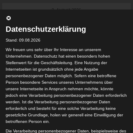
Skip
9. August 2026
to
Das Neueste:
Ligue 1 Pro: Saison 2026/2027
content
beginnt am 22. und 23. August
Datenschutzerklärung
2026 (Update)
El Gawafel Sportives de Gafsa
Stand: 09.08.2026
(EGSG) kündigt Rückzug aus der
Meisterschaft an
Wir freuen uns sehr über Ihr Interesse an unserem
Ligue 1 Pro: Spielplan der ersten 15
Unternehmen. Datenschutz hat einen besonders hohen
Spieltage der Saison 2026/2027
Stellenwert für die Geschäftsleitung. Eine Nutzung der
Ligue 2 Pro Tunesien 2026/2027 –
Internetseiten ist grundsätzlich ohne jede Angabe
Saison beginnt am am 19./20.
tunesienfussball.de
personenbezogener Daten möglich. Sofern eine betroffene
September 2026
Person besondere Services unseres Unternehmens über
Internationaler Sportgerichtshof
unsere Internetseite in Anspruch nehmen möchte, könnte
lehnt Eilverfahren ab – AS Soliman
Tunesien Ligafußball
jedoch eine Verarbeitung personenbezogener Daten erforderlich
steuert auf die Ligue 2 zu
werden. Ist die Verarbeitung personenbezogener Daten
erforderlich und besteht für eine solche Verarbeitung keine
gesetzliche Grundlage, holen wir generell eine Einwilligung der
betroffenen Person ein.
Die Verarbeitung personenbezogener Daten, beispielsweise des