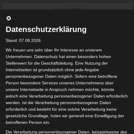
Skip
7. August 2026
to
Das Neueste:
Ligue 1 Pro: Saison 2026/2027
content
beginnt am 22. und 23. August
Datenschutzerklärung
2026 (Update)
El Gawafel Sportives de Gafsa
Stand: 07.08.2026
(EGSG) kündigt Rückzug aus der
Meisterschaft an
Wir freuen uns sehr über Ihr Interesse an unserem
Ligue 1 Pro: Spielplan der ersten 15
Unternehmen. Datenschutz hat einen besonders hohen
Spieltage der Saison 2026/2027
Stellenwert für die Geschäftsleitung. Eine Nutzung der
Ligue 2 Pro Tunesien 2026/2027 –
Internetseiten ist grundsätzlich ohne jede Angabe
Saison beginnt am am 19./20.
tunesienfussball.de
personenbezogener Daten möglich. Sofern eine betroffene
September 2026
Person besondere Services unseres Unternehmens über
Internationaler Sportgerichtshof
unsere Internetseite in Anspruch nehmen möchte, könnte
lehnt Eilverfahren ab – AS Soliman
Tunesien Ligafußball
jedoch eine Verarbeitung personenbezogener Daten erforderlich
steuert auf die Ligue 2 zu
werden. Ist die Verarbeitung personenbezogener Daten
Nutzung von Google Adsense (Google Ireland Limited, Gordon House, Barrow Stree
erforderlich und besteht für eine solche Verarbeitung keine
, Ireland) benötigen wir laut DSGVO Ihre Zustimmung. Es werden seitens Goog
gesetzliche Grundlage, holen wir generell eine Einwilligung der
nbezogene Daten erhoben, verarbeitet und gespeichert. Welche Daten genau 
bitte den Datenschutzbedingungen.
betroffenen Person ein.
Die Verarbeitung personenbezogener Daten, beispielsweise des
Google Adsense
ist deaktiviert.
✓ Erlauben
Datenschutzbedingungen