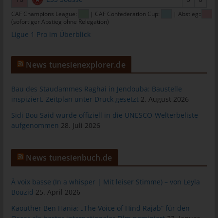
jeweiligen Eingabemaske, die für die Registrierung verwendet
wird. Die von der betroffenen Person eingegebenen
CAF Champions League:
| CAF Confederation Cup:
| Abstieg::
(sofortiger Abstieg ohne Relegation)
personenbezogenen Daten werden ausschließlich für die
Ligue 1 Pro im Überblick
interne Verwendung bei dem für die Verarbeitung
Verantwortlichen und für eigene Zwecke erhoben und
gespeichert. Der für die Verarbeitung Verantwortliche kann die
News tunesienexplorer.de
Weitergabe an einen oder mehrere Auftragsverarbeiter,
beispielsweise einen Paketdienstleister, veranlassen, der die
personenbezogenen Daten ebenfalls ausschließlich für eine
Bau des Staudammes Raghai in Jendouba: Baustelle
inspiziert, Zeitplan unter Druck gesetzt
2. August 2026
interne Verwendung, die dem für die Verarbeitung
Verantwortlichen zuzurechnen ist, nutzt.
Sidi Bou Said wurde offiziell in die UNESCO-Welterbeliste
aufgenommen
28. Juli 2026
Durch eine Registrierung auf der Internetseite des für die
Verarbeitung Verantwortlichen wird ferner die vom Internet-
Service-Provider (ISP) der betroffenen Person vergebene IP-
News tunesienbuch.de
Adresse, das Datum sowie die Uhrzeit der Registrierung
gespeichert. Die Speicherung dieser Daten erfolgt vor dem
Hintergrund, dass nur so der Missbrauch unserer Dienste
À voix basse (In a whisper | Mit leiser Stimme) – von Leyla
verhindert werden kann, und diese Daten im Bedarfsfall
Bouzid
25. April 2026
ermöglichen, begangene Straftaten aufzuklären. Insofern ist die
Kaouther Ben Hania: „The Voice of Hind Rajab“ für den
Speicherung dieser Daten zur Absicherung des für die