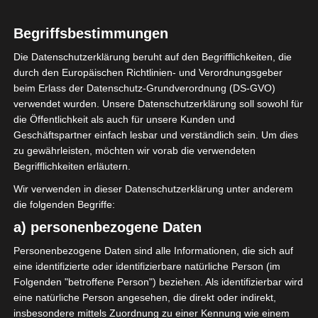
Sfax
Stadt
Begriffsbestimmungen
Land
Die Datenschutzerklärung beruht auf den Begrifflichkeiten, die
B.P. 994; 3018 Sfax
Adresse
durch den Europäischen Richtlinien- und Verordnungsgeber
8. Mai 1920
Gründung
beim Erlass der Datenschutz-Grundverordnung (DS-GVO)
verwendet wurden. Unsere Datenschutzerklärung soll sowohl für
Stade Ameur-El Gargouri
Stadion
die Öffentlichkeit als auch für unsere Kunden und
(Sicaldi), Sfax
Geschäftspartner einfach lesbar und verständlich sein. Um dies
Trikotsatz
zu gewährleisten, möchten wir vorab die verwendeten
Begrifflichkeiten erläutern.
Wir verwenden in dieser Datenschutzerklärung unter anderem
die folgenden Begriffe:
a) personenbezogene Daten
gelb-schwarz
Personenbezogene Daten sind alle Informationen, die sich auf
Farben:
eine identifizierte oder identifizierbare natürliche Person (im
Soziale Medien
Folgenden "betroffene Person") beziehen. Als identifizierbar wird
eine natürliche Person angesehen, die direkt oder indirekt,
insbesondere mittels Zuordnung zu einer Kennung wie einem