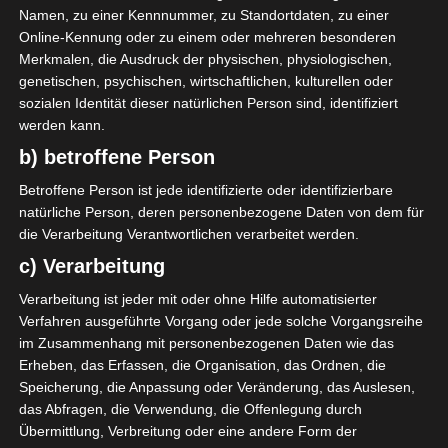
Namen, zu einer Kennnummer, zu Standortdaten, zu einer
Online-Kennung oder zu einem oder mehreren besonderen
Merkmalen, die Ausdruck der physischen, physiologischen,
Sfax Railways Sports ist ein tunesischer Sportverein
genetischen, psychischen, wirtschaftlichen, kulturellen oder
aus der Hafenstadt Sfax, der in der zweiten
sozialen Identität dieser natürlichen Person sind, identifiziert
tunesischen Liga spielt. Die Vereinsfarben des
werden kann.
tunesischen Zweitligisten sind Schwarz-Gelb. Der
b) betroffene Person
Verein trägt seine Heimspiele im Stadion des 2. März
Betroffene Person ist jede identifizierte oder identifizierbare
aus, das Platz für 4.000 Zuschauer bietet. Im
natürliche Person, deren personenbezogene Daten von dem für
Volksmund wird der Verein oft einfach nur SRS oder
die Verarbeitung Verantwortlichen verarbeitet werden.
Railways genannt.
c) Verarbeitung
1934 wurde Sfax Railways Sports als erster Verein aus
Verarbeitung ist jeder mit oder ohne Hilfe automatisierter
Sfax tunesischer Meister, ein Meilenstein in der
Verfahren ausgeführte Vorgang oder jede solche Vorgangsreihe
im Zusammenhang mit personenbezogenen Daten wie das
lokalen Fußballgeschichte.
Erheben, das Erfassen, die Organisation, das Ordnen, die
Speicherung, die Anpassung oder Veränderung, das Auslesen,
SPIELPLAN
das Abfragen, die Verwendung, die Offenlegung durch
Übermittlung, Verbreitung oder eine andere Form der