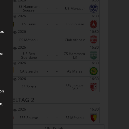
22 Aug. 2026
16:30
ES Hammam
-
-
US Monastir
Sousse
22 Aug. 2026
16:30
-
-
ES Tunis
ESS Sousse
e
22 Aug. 2026
16:30
ies
-
-
ES Métlaoui
Club Africain
22 Aug. 2026
16:30
den
US Ben
CS Hammam-
-
-
Guerdane
Lif
22 Aug. 2026
16:30
-
-
CA Bizertin
AS Marsa
22 Aug. 2026
16:30
Olympique
-
-
ES Zarzis
Béjà
son
SPIELTAG 2
n,
29 Aug. 2026
16:30
-
-
ESS Sousse
ES Métlaoui
Alle Spiele