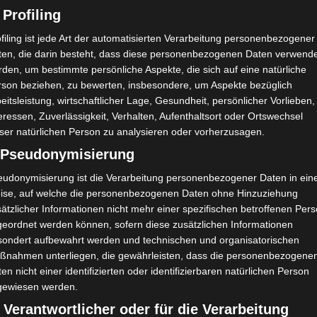
 Profiling
Handous, Ali Sakka, Hédi Farhat, Mohamed Taieb Braham
filing ist jede Art der automatisierten Verarbeitung personenbezogener
ten, die darin besteht, dass diese personenbezogenen Daten verwend
den, um bestimmte persönliche Aspekte, die sich auf eine natürliche
rson beziehen, zu bewerten, insbesondere, um Aspekte bezüglich
eitsleistung, wirtschaftlicher Lage, Gesundheit, persönlicher Vorlieben,
eressen, Zuverlässigkeit, Verhalten, Aufenthaltsort oder Ortswechsel
ser natürlichen Person zu analysieren oder vorherzusagen.
Océano Club de Kerkennah
) Pseudonymisierung
1
3
MM)
(OCK)
ched Khouja, Mahdia (Complexe Ahmed-Khouaja)
eudonymisierung ist die Verarbeitung personenbezogener Daten in ein
zel
ise, auf welche die personenbezogenen Daten ohne Hinzuziehung
1
0
El Makarem de Mahdia (EMM)
MB)
ätzlicher Informationen nicht mehr einer spezifischen betroffenen Per
 Azaeiz Jaballah Menzel Bourguiba, (Bizerté)
geordnet werden können, sofern diese zusätzlichen Informationen
Union Sportive de Tataouine
0
1
MM)
sondert aufbewahrt werden und technischen und organisatorischen
(UST)
ßnahmen unterliegen, die gewährleisten, dass die personenbezogene
ched Khouja, Mahdia (Complexe Ahmed-Khouaja)
en nicht einer identifizierten oder identifizierbaren natürlichen Person
0
0
MS)
El Makarem de Mahdia (EMM)
gewiesen werden.
Stade Hamouda Hadded, Megrine
 Verantwortlicher oder für die Verarbeitung