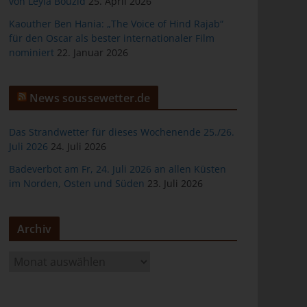
von Leyla Bouzid
25. April 2026
Kaouther Ben Hania: „The Voice of Hind Rajab“
für den Oscar als bester internationaler Film
nominiert
22. Januar 2026
er
News soussewetter.de
Das Strandwetter für dieses Wochenende 25./26.
Juli 2026
24. Juli 2026
Badeverbot am Fr, 24. Juli 2026 an allen Küsten
ten
im Norden, Osten und Süden
23. Juli 2026
gen
Archiv
A
r
c