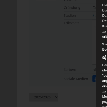
Die
Gesamtv
Gründung
Eu
Stade R
Stadion
Da
Dat
Trikotsatz
Ku
zu 
erl
Wi
Beg
a
Per
blau-we
Farben:
ide
"be
Soziale Medien
ang
ei
zu
Me
psy