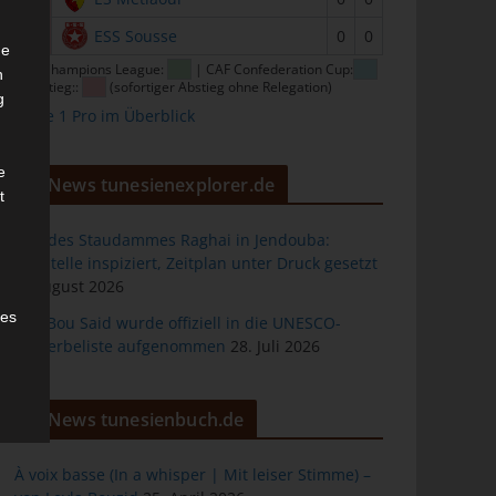
16
ESS Sousse
0
0
he
CAF Champions League:
| CAF Confederation Cup:
n
| Abstieg::
(sofortiger Abstieg ohne Relegation)
g
Ligue 1 Pro im Überblick
e
News tunesienexplorer.de
t
Bau des Staudammes Raghai in Jendouba:
Baustelle inspiziert, Zeitplan unter Druck gesetzt
2. August 2026
des
Sidi Bou Said wurde offiziell in die UNESCO-
Welterbeliste aufgenommen
28. Juli 2026
ng
News tunesienbuch.de
À voix basse (In a whisper | Mit leiser Stimme) –
h