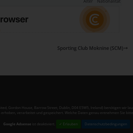
Alter
Nationalität
antwortlicher im Sinne der Datenschutz-Grundverordnung, sonstiger i
n Mitgliedstaaten der Europäischen Union geltenden Datenschutzgeset
d anderer Bestimmungen mit datenschutzrechtlichem Charakter ist:
esienfussball.de
e Wassenberg
Sporting Club Moknine (SCM)
e 2 Mars
22 Akouda - Tunesien
lefon: +216 216 16 616
Mail:
ookies
 Internetseiten verwenden Cookies. Cookies sind Textdateien, welche
ited, Gordon House, Barrow Street, Dublin, D04 E5W5, Ireland) benötigen wir 
er einen Internetbrowser auf einem Computersystem abgelegt und
erhoben, verarbeitet und gespeichert. Welche Daten genau entnehmen Sie bitt
speichert werden.
Google Adsense
ist deaktiviert.
✓ Erlauben
Datenschutzbedingungen
lreiche Internetseiten und Server verwenden Cookies. Viele Cookies
halten eine sogenannte Cookie-ID. Eine Cookie-ID ist eine eindeutige