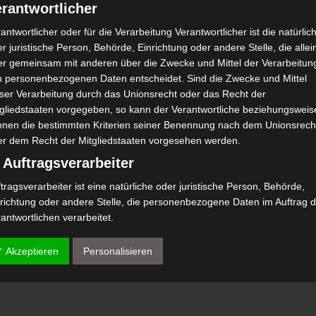
1
1
rantwortlicher
MM)
Croissant Sportif Chebbien (CSC)
ched Khouja, Mahdia (Complexe Ahmed-Khouaja)
antwortlicher oder für die Verarbeitung Verantwortlicher ist die natürlic
r juristische Person, Behörde, Einrichtung oder andere Stelle, die allei
0
0
SA)
El Makarem de Mahdia (EMM)
er gemeinsam mit anderen über die Zwecke und Mittel der Verarbeitun
Stade Agareb
n personenbezogenen Daten entscheidet. Sind die Zwecke und Mittel
0
0
MM)
Sfax Railways Sports (SRS)
eser Verarbeitung durch das Unionsrecht oder das Recht der
tgliedstaaten vorgegeben, so kann der Verantwortliche beziehungsweis
ched Khouja, Mahdia (Complexe Ahmed-Khouaja)
nnen die bestimmten Kriterien seiner Benennung nach dem Unionsrech
ken
2
0
El Makarem de Mahdia (EMM)
SM)
er dem Recht der Mitgliedstaaten vorgesehen werden.
Stade municipal de M'saken
 Auftragsverarbeiter
Union sportive de Bousalem
1
0
MM)
(USB)
tragsverarbeiter ist eine natürliche oder juristische Person, Behörde,
ched Khouja, Mahdia (Complexe Ahmed-Khouaja)
nrichtung oder andere Stelle, die personenbezogene Daten im Auftrag 
0
0
SB)
El Makarem de Mahdia (EMM)
antwortlichen verarbeitet.
Stade Municipal Bouhajla
) Empfänger
✓ Akzeptieren
Personalisieren
fänger ist eine natürliche oder juristische Person, Behörde, Einrichtu
Load More
er andere Stelle, der personenbezogene Daten offengelegt werden,
bhängig davon, ob es sich bei ihr um einen Dritten handelt oder nicht.
hörden, die im Rahmen eines bestimmten Untersuchungsauftrags nac