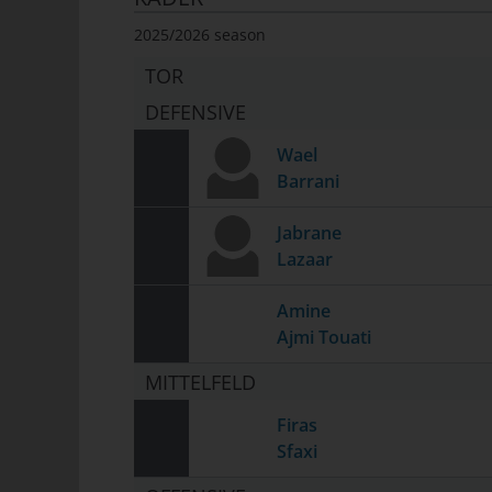
de
2025/2026 season
pe
j)
TOR
DEFENSIVE
Dri
an
Wael
Auf
Barrani
Ver
si
Jabrane
k)
Lazaar
Ein
Fal
Amine
Wi
Ajmi Touati
bes
da
MITTELFELD
Dat
Firas
Sfaxi
Na
V