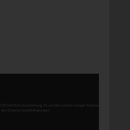
h
n
i
ze
v
laut DSGVO Ihre Zustimmung. Es werden seitens Google Adsense
e den Datenschutzbedingungen.