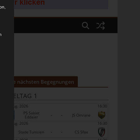
on,
n
Die nächsten Begegnungen
SPIELTAG 1
22 Aug. 2026
16:30
PS Sakiet
-
-
JS Omrane
Eddaïer
22 Aug. 2026
16:30
-
-
Stade Tunisien
CS Sfax