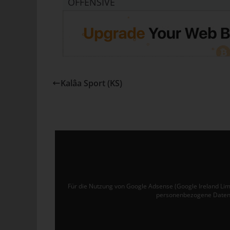
OFFENSIVE
Ver
de
un
tun
Uw
Kalâa Sport (KS)
Ru
40
Te
E-
C
Die
Für die Nutzung von Google Adsense (Google Ireland Lim
üb
personenbezogene Daten 
ge
Zah
ent