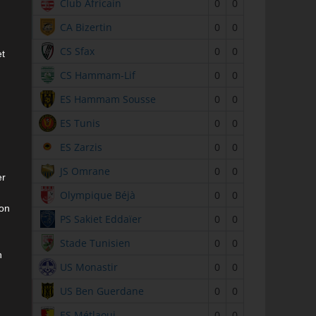
2
Club Africain
0
0
3
CA Bizertin
0
0
4
CS Sfax
0
0
et
5
CS Hammam-Lif
0
0
6
ES Hammam Sousse
0
0
7
ES Tunis
0
0
8
ES Zarzis
0
0
9
JS Omrane
0
0
er
10
Olympique Béjà
0
0
son
11
PS Sakiet Eddaïer
0
0
12
Stade Tunisien
0
0
n
13
US Monastir
0
0
14
US Ben Guerdane
0
0
15
ES Métlaoui
0
0