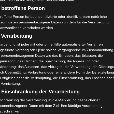
ürlichen Person sind, identifiziert werden kann.
 Sitz in Mahdia, Tunesien, der 1939 gegründet wurde. Er ist
 betroffene Person
 1937 gegründet wurde.
roffene Person ist jede identifizierte oder identifizierbare natürliche
rde 1927 gegründet: Es handelte sich um den Club sportif
rson, deren personenbezogene Daten von dem für die Verarbeitung
vor er wieder aufgelöst wurde. Der Nationalist Béchir Attia
antwortlichen verarbeitet werden.
mane de Mahdia mit Spielern wie Frej Ben Hmida, Hédi
 Verarbeitung
fa. Nach drei Jahren wurde die Mannschaft jedoch von den
arbeitung ist jeder mit oder ohne Hilfe automatisierter Verfahren
 tunesischen Nationalismus zu schüren.
sgeführte Vorgang oder jede solche Vorgangsreihe im Zusammenhang
t personenbezogenen Daten wie das Erheben, das Erfassen, die
 24. August 1937 El Makarem de Mahdia gründete, zunächst
ganisation, das Ordnen, die Speicherung, die Anpassung oder
enaue Datum ist unbekannt, wurde die Fußballabteilung ins
ränderung, das Auslesen, das Abfragen, die Verwendung, die Offenleg
sterschaft des Zentrums und der Sahelzone und stieg in die
ch Übermittlung, Verbreitung oder eine andere Form der Bereitstellung
n Abgleich oder die Verknüpfung, die Einschränkung, das Löschen ode
 Vernichtung.
lb. 1960 trug der Verein für eine einzige Saison die Farben
) Einschränkung der Verarbeitung
en Farben an, die als bedeutsam für die geografische
schränkung der Verarbeitung ist die Markierung gespeicherter
rsonenbezogener Daten mit dem Ziel, ihre künftige Verarbeitung
nzuschränken.
ik, M'hammed Sghaïer, Ahmed Mansour, Houcine Remadi,