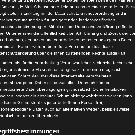
e Verarbeitung personenbezogener Daten, beispielsweise des Namens,
 Anschrift, E-Mail-Adresse oder Telefonnummer einer betroffenen Pers
olgt stets im Einklang mit der Datenschutz-Grundverordnung und in
ereinstimmung mit den für uns geltenden landesspezifischen
CHAFTEN
STADIEN
IMPRESSUM
tenschutzbestimmungen. Mittels dieser Datenschutzerklärung möchte
ser Unternehmen die Öffentlichkeit über Art, Umfang und Zweck der vo
s erhobenen, genutzten und verarbeiteten personenbezogenen Daten
ormieren. Ferner werden betroffene Personen mittels dieser
tenschutzerklärung über die ihnen zustehenden Rechte aufgeklärt.
 Makarem de Mahdia (EMM)
 haben als für die Verarbeitung Verantwortlicher zahlreiche technische
d organisatorische Maßnahmen umgesetzt, um einen möglichst
kenlosen Schutz der über diese Internetseite verarbeiteten
ia (EMM)
rsonenbezogenen Daten sicherzustellen. Dennoch können
ernetbasierte Datenübertragungen grundsätzlich Sicherheitslücken
weisen, sodass ein absoluter Schutz nicht gewährleistet werden kann.
 diesem Grund steht es jeder betroffenen Person frei,
 5100
rsonenbezogene Daten auch auf alternativen Wegen, beispielsweise
efonisch, an uns zu übermitteln.
hat-Hached, B.P. 30
egriffsbestimmungen
rem-mahdia.com