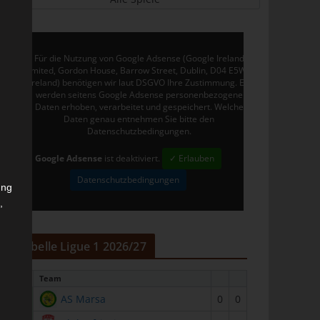
Für die Nutzung von Google Adsense (Google Ireland
Limited, Gordon House, Barrow Street, Dublin, D04 E5W5,
Ireland) benötigen wir laut DSGVO Ihre Zustimmung. Es
werden seitens Google Adsense personenbezogene
Daten erhoben, verarbeitet und gespeichert. Welche
Daten genau entnehmen Sie bitte den
Datenschutzbedingungen.
Google Adsense
ist deaktiviert.
✓ Erlauben
Datenschutzbedingungen
ung
,
r
Tabelle Ligue 1 2026/27
#
Team
1
AS Marsa
0
0