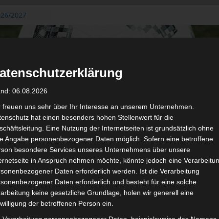
026/2027
3. August
de Gafsa
ug aus der
atenschutzerklärung
n der ersten 15
 2026/2027
and: 06.08.2026
 2026/2027 –
 19./20.
r freuen uns sehr über Ihr Interesse an unserem Unternehmen.
enschutz hat einen besonders hohen Stellenwert für die
gerichtshof
chäftsleitung. Eine Nutzung der Internetseiten ist grundsätzlich ohne
 – AS Soliman
de Angabe personenbezogener Daten möglich. Sofern eine betroffene
2 zu
rson besondere Services unseres Unternehmens über unsere
ternetseite in Anspruch nehmen möchte, könnte jedoch eine Verarbeitu
sonenbezogener Daten erforderlich werden. Ist die Verarbeitung
sonenbezogener Daten erforderlich und besteht für eine solche
arbeitung keine gesetzliche Grundlage, holen wir generell eine
de
willigung der betroffenen Person ein.