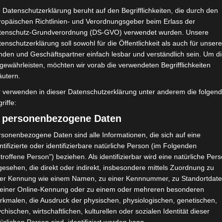
 Datenschutzerklärung beruht auf den Begrifflichkeiten, die durch den
erein: 24. August 1937 | Fußball: 1939
ropäischen Richtlinien- und Verordnungsgeber beim Erlass der
ached Khouja, Mahdia (Complexe Ahmed-Khouaja)
tenschutz-Grundverordnung (DS-GVO) verwendet wurden. Unsere
enschutzerklärung soll sowohl für die Öffentlichkeit als auch für unser
nden und Geschäftspartner einfach lesbar und verständlich sein. Um d
gewährleisten, möchten wir vorab die verwendeten Begrifflichkeiten
äutern.
r verwenden in dieser Datenschutzerklärung unter anderem die folgen
riffe:
) personenbezogene Daten
sonenbezogene Daten sind alle Informationen, die sich auf eine
iß
ntifizierte oder identifizierbare natürliche Person (im Folgenden
troffene Person") beziehen. Als identifizierbar wird eine natürliche Per
esehen, die direkt oder indirekt, insbesondere mittels Zuordnung zu
ner Kennung wie einem Namen, zu einer Kennnummer, zu Standortdate
 einer Online-Kennung oder zu einem oder mehreren besonderen
rkmalen, die Ausdruck der physischen, physiologischen, genetischen,
chischen, wirtschaftlichen, kulturellen oder sozialen Identität dieser