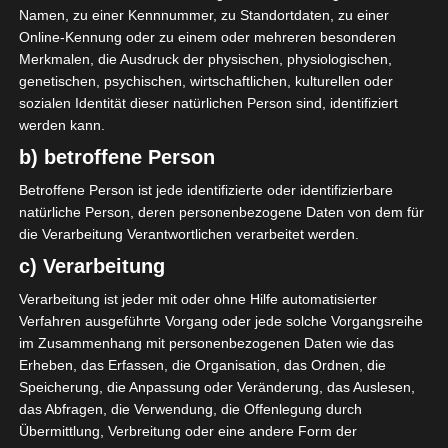
Club Africain Tunis (CA)
Namen, zu einer Kennnummer, zu Standortdaten, zu einer
Online-Kennung oder zu einem oder mehreren besonderen
Merkmalen, die Ausdruck der physischen, physiologischen,
F. Chaouat
O
20'
genetischen, psychischen, wirtschaftlichen, kulturellen oder
sozialen Identität dieser natürlichen Person sind, identifiziert
werden kann.
b) betroffene Person
Betroffene Person ist jede identifizierte oder identifizierbare
natürliche Person, deren personenbezogene Daten von dem für
Espérance Sportive de Zarzis (ESZ) – Avenir Sportif
die Verarbeitung Verantwortlichen verarbeitet werden.
de Soliman (ASS)
c) Verarbeitung
Stade Tunisien (ST) – Espérance Sportive de Zarzis
Verarbeitung ist jeder mit oder ohne Hilfe automatisierter
(ESZ)
Verfahren ausgeführte Vorgang oder jede solche Vorgangsreihe
Die nächsten Begegnungen
im Zusammenhang mit personenbezogenen Daten wie das
Erheben, das Erfassen, die Organisation, das Ordnen, die
SPIELTAG 1
Speicherung, die Anpassung oder Veränderung, das Auslesen,
das Abfragen, die Verwendung, die Offenlegung durch
22 Aug. 2026
16:30
Übermittlung, Verbreitung oder eine andere Form der
-
-