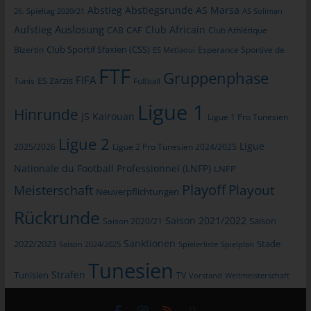
Abstieg
Abstiegsrunde
AS Marsa
allgemeinen Daten und Informationen werden in den Logfiles
26. Spieltag 2020/21
AS Soliman
des Servers gespeichert. Erfasst werden können die (1)
Auslosung
Aufstieg
Club Africain
CAB
CAF
Club Athlétique
verwendeten Browsertypen und Versionen, (2) das vom
Club Sportif Sfaxien (CSS)
Bizertin
Esperance Sportive de
ES Metlaoui
zugreifenden System verwendete Betriebssystem, (3) die
FTF
Internetseite, von welcher ein zugreifendes System auf unsere
Gruppenphase
FIFA
Tunis
ES Zarzis
Fußball
Internetseite gelangt (sogenannte Referrer), (4) die
Unterwebseiten, welche über ein zugreifendes System auf
Ligue 1
Hinrunde
JS Kairouan
unserer Internetseite angesteuert werden, (5) das Datum und
Ligue 1 Pro Tunesien
die Uhrzeit eines Zugriffs auf die Internetseite, (6) eine Internet-
Ligue 2
Ligue
2025/2026
Ligue 2 Pro Tunesien 2024/2025
Protokoll-Adresse (IP-Adresse), (7) der Internet-Service-
Provider des zugreifenden Systems und (8) sonstige ähnliche
Nationale du Football Professionnel (LNFP)
LNFP
Daten und Informationen, die der Gefahrenabwehr im Falle von
Playoff
Playout
Meisterschaft
Neuverpflichtungen
Angriffen auf unsere informationstechnologischen Systeme
dienen.
Rückrunde
Saison 2021/2022
Saison 2020/21
Saison
Bei der Nutzung dieser allgemeinen Daten und Informationen
Sanktionen
2022/2023
Stade
Saison 2024/2025
Spielerliste
Spielplan
ziehen wird keine Rückschlüsse auf die betroffene Person.
Diese Informationen werden vielmehr benötigt, um (1) die
Tunesien
Strafen
Tunisien
TV
Inhalte unserer Internetseite korrekt auszuliefern, (2) die Inhalte
Vorstand
Weltmeisterschaft
unserer Internetseite sowie die Werbung für diese zu
optimieren, (3) die dauerhafte Funktionsfähigkeit unserer