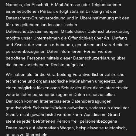
Namens, der Anschrift, E-Mail-Adresse oder Telefonnummer
einer betroffenen Person, erfolgt stets im Einklang mit der
Datenschutz-Grundverordnung und in Übereinstimmung mit den
für uns geltenden landesspezifischen
Sie befinden sich hier:
Startseite
»
Avenir Sportif de
Datenschutzbestimmungen. Mittels dieser Datenschutzerklärung
Gabès (ASG) – Club Africain Tunis (CA)
möchte unser Unternehmen die Öffentlichkeit über Art, Umfang
und Zweck der von uns erhobenen, genutzten und verarbeiteten
personenbezogenen Daten informieren. Ferner werden
betroffene Personen mittels dieser Datenschutzerklärung über
die ihnen zustehenden Rechte aufgeklärt.
3 Okt. 2025
-
15:00
Meisterschaft Tunesien 2025/2026 - Ligue 1
Wir haben als für die Verarbeitung Verantwortlicher zahlreiche
| Spieltag 9
technische und organisatorische Maßnahmen umgesetzt, um
Halbzeit: 0-1
TV: Al Wataniya 1
einen möglichst lückenlosen Schutz der über diese Internetseite
verarbeiteten personenbezogenen Daten sicherzustellen.
Dennoch können Internetbasierte Datenübertragungen
0
grundsätzlich Sicherheitslücken aufweisen, sodass ein absoluter
Avenir Sportif de
Schutz nicht gewährleistet werden kann. Aus diesem Grund
Gabès (ASG)
steht es jeder betroffenen Person frei, personenbezogene
Daten auch auf alternativen Wegen, beispielsweise telefonisch,
an uns zu übermitteln.