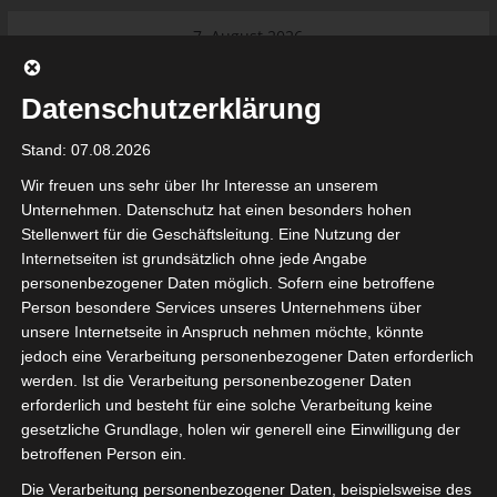
Skip
7. August 2026
to
Das Neueste:
Internationaler Sportgerichtshof
content
lehnt Eilverfahren ab – AS Soliman
Datenschutzerklärung
steuert auf die Ligue 2 zu
Ligue 1 Pro: Saison 2026/2027
Stand: 07.08.2026
beginnt am 22. und 23. August
2026 (Update)
Wir freuen uns sehr über Ihr Interesse an unserem
El Gawafel Sportives de Gafsa
Unternehmen. Datenschutz hat einen besonders hohen
(EGSG) kündigt Rückzug aus der
Stellenwert für die Geschäftsleitung. Eine Nutzung der
Meisterschaft an
Internetseiten ist grundsätzlich ohne jede Angabe
Ligue 1 Pro: Spielplan der ersten 15
tunesienfussball.de
personenbezogener Daten möglich. Sofern eine betroffene
Spieltage der Saison 2026/2027
Person besondere Services unseres Unternehmens über
Ligue 2 Pro Tunesien 2026/2027 –
unsere Internetseite in Anspruch nehmen möchte, könnte
Saison beginnt am am 19./20.
Tunesien Ligafußball
jedoch eine Verarbeitung personenbezogener Daten erforderlich
September 2026
werden. Ist die Verarbeitung personenbezogener Daten
erforderlich und besteht für eine solche Verarbeitung keine
gesetzliche Grundlage, holen wir generell eine Einwilligung der
betroffenen Person ein.
Die Verarbeitung personenbezogener Daten, beispielsweise des