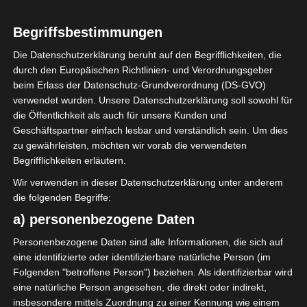
1
Club Africain
Begriffsbestimmungen
Tunis (CA)
Die Datenschutzerklärung beruht auf den Begrifflichkeiten, die
durch den Europäischen Richtlinien- und Verordnungsgeber
beim Erlass der Datenschutz-Grundverordnung (DS-GVO)
ENDERGEBNIS
verwendet wurden. Unsere Datenschutzerklärung soll sowohl für
Stade Olympique de Gabès
die Öffentlichkeit als auch für unsere Kunden und
Geschäftspartner einfach lesbar und verständlich sein. Um dies
zu gewährleisten, möchten wir vorab die verwendeten
TORE
Begrifflichkeiten erläutern.
Wir verwenden in dieser Datenschutzerklärung unter anderem
Tor
20'
F. Chaouat
die folgenden Begriffe:
a) personenbezogene Daten
AUFSTELLUNGEN
Personenbezogene Daten sind alle Informationen, die sich auf
eine identifizierte oder identifizierbare natürliche Person (im
Avenir Sportif de Gabès (ASG)
Folgenden "betroffene Person") beziehen. Als identifizierbar wird
eine natürliche Person angesehen, die direkt oder indirekt,
insbesondere mittels Zuordnung zu einer Kennung wie einem