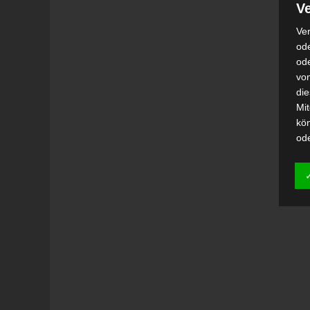
Ve
Ver
ode
od
vo
di
Mi
kö
od
h)
Auf
Ei
Ver
i
Emp
od
una
Be