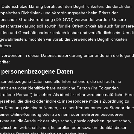
Union Sportive de Tataouine
 Datenschutzerklärung beruht auf den Begrifflichkeiten, die durch den
(UST)
ropäischen Richtlinien- und Verordnungsgeber beim Erlass der
tenschutz-Grundverordnung (DS-GVO) verwendet wurden. Unsere
enschutzerklärung soll sowohl für die Öffentlichkeit als auch für unser
NDERGEBNIS
nden und Geschäftspartner einfach lesbar und verständlich sein. Um d
 municipal de Soliman
gewährleisten, möchten wir vorab die verwendeten Begrifflichkeiten
äutern.
r verwenden in dieser Datenschutzerklärung unter anderem die folgen
riffe:
Tor
) personenbezogene Daten
17'
A. Hadhri
Tor
sonenbezogene Daten sind alle Informationen, die sich auf eine
20'
Z. Ounalli
ntifizierte oder identifizierbare natürliche Person (im Folgenden
troffene Person") beziehen. Als identifizierbar wird eine natürliche Per
43'
esehen, die direkt oder indirekt, insbesondere mittels Zuordnung zu
Tor
82'
ner Kennung wie einem Namen, zu einer Kennnummer, zu Standortdate
F. Winley Zahui Ulrich
 einer Online-Kennung oder zu einem oder mehreren besonderen
rkmalen, die Ausdruck der physischen, physiologischen, genetischen,
chischen, wirtschaftlichen, kulturellen oder sozialen Identität dieser