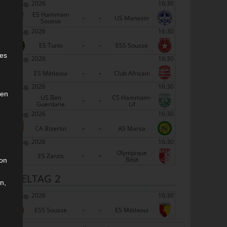
22 Aug. 2026
16:30
ES Hammam
-
-
US Monastir
Sousse
22 Aug. 2026
16:30
-
-
e
ES Tunis
ESS Sousse
ies
22 Aug. 2026
16:30
-
-
ES Métlaoui
Club Africain
22 Aug. 2026
16:30
den
US Ben
CS Hammam-
-
-
Guerdane
Lif
22 Aug. 2026
16:30
-
-
CA Bizertin
AS Marsa
22 Aug. 2026
16:30
Olympique
-
-
ES Zarzis
Béjà
son
SPIELTAG 2
n,
29 Aug. 2026
16:30
-
-
ESS Sousse
ES Métlaoui