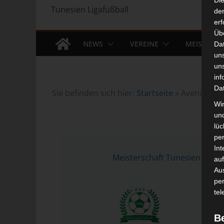
Di
Tunesien Ligafußball
der
erf
Üb
NEWS
VEREINE
MEISTERS
Da
un
un
inf
Da
Sie befinden sich hier:
Startseite
»
Avenir Spor
Wir
un
lüc
pe
10 
Int
Meisterschaft Tunesien 2023/
auf
Aus
pe
tel
B