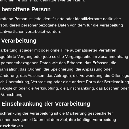
ürlichen Person sind, identifiziert werden kann.
Union Sportive de Tataouine (UST)
 betroffene Person
roffene Person ist jede identifizierte oder identifizierbare natürliche
A. Hadhri
M
43'
17'
rson, deren personenbezogene Daten von dem für die Verarbeitung
Z. Ounalli
M
antwortlichen verarbeitet werden.
20'
F. Winley Zahui Ulrich
 Verarbeitung
O
82'
arbeitung ist jeder mit oder ohne Hilfe automatisierter Verfahren
sgeführte Vorgang oder jede solche Vorgangsreihe im Zusammenhang
t personenbezogenen Daten wie das Erheben, das Erfassen, die
ganisation, das Ordnen, die Speicherung, die Anpassung oder
ränderung, das Auslesen, das Abfragen, die Verwendung, die Offenleg
ch Übermittlung, Verbreitung oder eine andere Form der Bereitstellung
n Abgleich oder die Verknüpfung, die Einschränkung, das Löschen ode
 Vernichtung.
 Olym
Avenir Sportif de La Marsa (ASM) – Union Sporti
) Einschränkung der Verarbeitung
ve de Ben Guerdane (USBG)
schränkung der Verarbeitung ist die Markierung gespeicherter
rsonenbezogener Daten mit dem Ziel, ihre künftige Verarbeitung
nzuschränken.