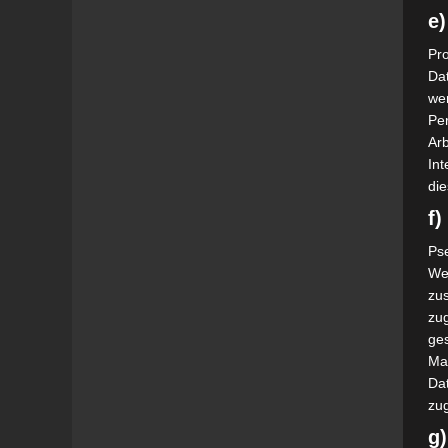
e)
Pro
Da
wer
Pe
Arb
Int
die
f
Ps
We
zus
zu
ge
Ma
Dat
zu
g)