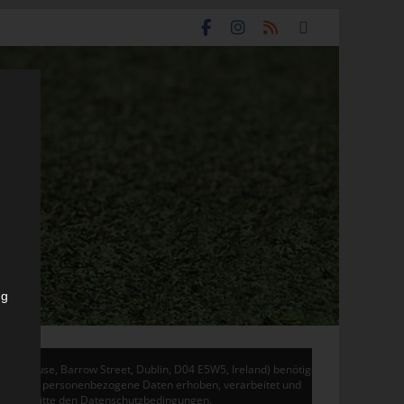
ng
don House, Barrow Street, Dublin, D04 E5W5, Ireland) benötigen
 Adsense personenbezogene Daten erhoben, verarbeitet und
en Sie bitte den Datenschutzbedingungen.