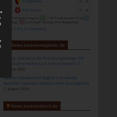
15
ES Métlaoui
0
0
16
ESS Sousse
0
0
he
n
CAF Champions League:
| CAF Confederation Cup:
| Abstieg::
(sofortiger Abstieg ohne Relegation)
g
Ligue 1 Pro im Überblick
e
News tunesienexplorer.de
t
Sousse: Warum ist die Entsalzungsanlage Sidi
Abdelhamid immer noch nicht in Betrieb?
7.
August 2026
des
Bau des Staudammes Raghai in Jendouba:
Baustelle inspiziert, Zeitplan unter Druck gesetzt
2. August 2026
ng
News tunesienbuch.de
h