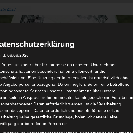
026/2027
3. August
de Gafsa
ug aus der
atenschutzerklärung
n der ersten 15
 2026/2027
and: 08.08.2026
 2026/2027 –
 19./20.
r freuen uns sehr über Ihr Interesse an unserem Unternehmen.
enschutz hat einen besonders hohen Stellenwert für die
gerichtshof
chäftsleitung. Eine Nutzung der Internetseiten ist grundsätzlich ohne
 – AS Soliman
de Angabe personenbezogener Daten möglich. Sofern eine betroffene
2 zu
rson besondere Services unseres Unternehmens über unsere
ternetseite in Anspruch nehmen möchte, könnte jedoch eine Verarbeitu
sonenbezogener Daten erforderlich werden. Ist die Verarbeitung
sonenbezogener Daten erforderlich und besteht für eine solche
arbeitung keine gesetzliche Grundlage, holen wir generell eine
de
Für die Nutzung von Google Adsense (Google Ireland Limited, Gor
willigung der betroffenen Person ein.
wir laut DSGVO Ihre Zustimmung. Es werden seitens Google
gespeichert. Welche Daten genau entnehm