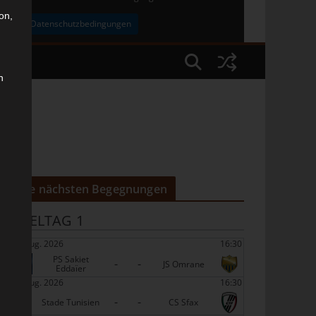
on,
uben
Datenschutzbedingungen
n
Die nächsten Begegnungen
SPIELTAG 1
22 Aug. 2026
16:30
PS Sakiet
-
-
JS Omrane
Eddaïer
22 Aug. 2026
16:30
-
-
Stade Tunisien
CS Sfax