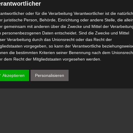
rantwortlicher
antwortlicher oder für die Verarbeitung Verantwortlicher ist die natürlic
r juristische Person, Behörde, Einrichtung oder andere Stelle, die allei
er gemeinsam mit anderen über die Zwecke und Mittel der Verarbeitun
n personenbezogenen Daten entscheidet. Sind die Zwecke und Mittel
eser Verarbeitung durch das Unionsrecht oder das Recht der
tgliedstaaten vorgegeben, so kann der Verantwortliche beziehungsweis
nnen die bestimmten Kriterien seiner Benennung nach dem Unionsrech
er dem Recht der Mitgliedstaaten vorgesehen werden.
 Auftragsverarbeiter
✓ Akzeptieren
Personalisieren
tragsverarbeiter ist eine natürliche oder juristische Person, Behörde,
nrichtung oder andere Stelle, die personenbezogene Daten im Auftrag 
antwortlichen verarbeitet.
) Empfänger
fänger ist eine natürliche oder juristische Person, Behörde, Einrichtu
er andere Stelle, der personenbezogene Daten offengelegt werden,
bhängig davon, ob es sich bei ihr um einen Dritten handelt oder nicht.
hörden, die im Rahmen eines bestimmten Untersuchungsauftrags nac