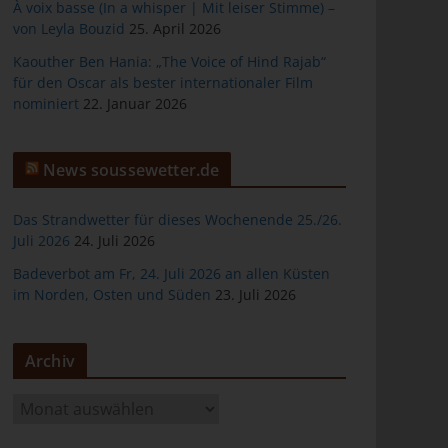
À voix basse (In a whisper | Mit leiser Stimme) –
von Leyla Bouzid
25. April 2026
Kaouther Ben Hania: „The Voice of Hind Rajab“
für den Oscar als bester internationaler Film
er
nominiert
22. Januar 2026
News soussewetter.de
Das Strandwetter für dieses Wochenende 25./26.
Juli 2026
24. Juli 2026
ten
Badeverbot am Fr, 24. Juli 2026 an allen Küsten
im Norden, Osten und Süden
23. Juli 2026
gen
Archiv
A
r