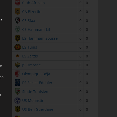
2
Club Africain
0
0
3
CA Bizertin
0
0
et
4
CS Sfax
0
0
5
CS Hammam-Lif
0
0
6
ES Hammam Sousse
0
0
7
ES Tunis
0
0
8
ES Zarzis
0
0
9
JS Omrane
0
0
er
10
Olympique Béjà
0
0
son
11
PS Sakiet Eddaïer
0
0
12
Stade Tunisien
0
0
n
13
US Monastir
0
0
14
US Ben Guerdane
0
0