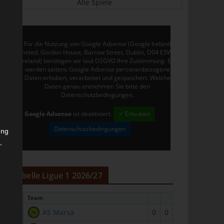
Alle Spiele
Für die Nutzung von Google Adsense (Google Ireland
Limited, Gordon House, Barrow Street, Dublin, D04 E5W5,
Ireland) benötigen wir laut DSGVO Ihre Zustimmung. Es
werden seitens Google Adsense personenbezogene
Daten erhoben, verarbeitet und gespeichert. Welche
Daten genau entnehmen Sie bitte den
Datenschutzbedingungen.
Google Adsense
ist deaktiviert.
✓ Erlauben
Datenschutzbedingungen
ung
,
r
Tabelle Ligue 1 2026/27
#
Team
1
AS Marsa
0
0