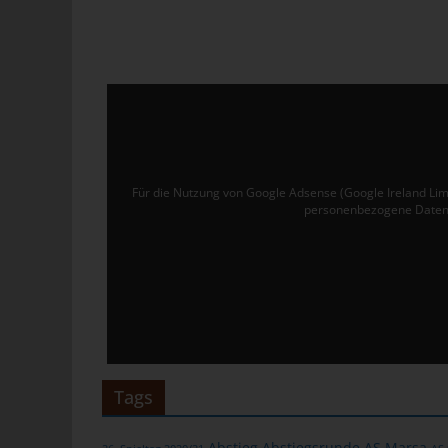
Ver
de
un
tun
Uw
Ru
Für die Nutzung von Google Adsense (Google Ireland Lim
40
personenbezogene Daten 
Te
E-
C
Die
üb
ge
Tags
Zah
ent
Abstieg
Abstiegsrunde
AS Marsa