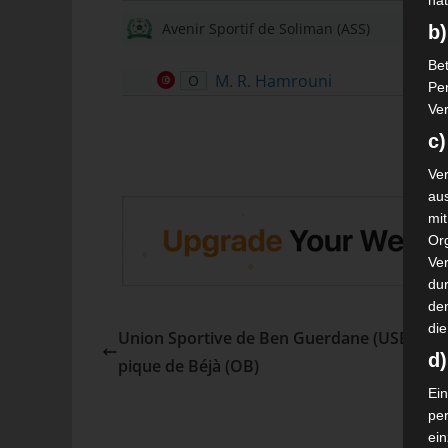
nat
Avenir Sportif de Soliman (ASS)
b)
Bet
M. R. Hamrouni
O
Pe
Ver
c)
Ver
au
mi
Or
Ve
dur
de
die
Union Sportive de Ben Guerdane (USBG) –
d
pique de Béjà (OB)
Ein
pe
ei