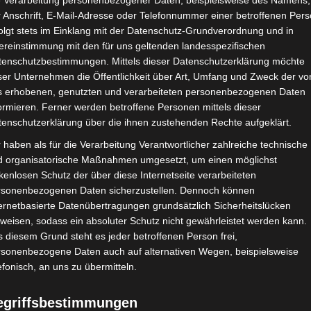
e Verarbeitung personenbezogener Daten, beispielsweise des Namens,
 Anschrift, E-Mail-Adresse oder Telefonnummer einer betroffenen Pers
Google Adsense
ist deaktiviert.
✓ Erla
olgt stets im Einklang mit der Datenschutz-Grundverordnung und in
ereinstimmung mit den für uns geltenden landesspezifischen
CHAFTEN
STADIEN
IMPRESSUM
tenschutzbestimmungen. Mittels dieser Datenschutzerklärung möchte
ser Unternehmen die Öffentlichkeit über Art, Umfang und Zweck der vo
s erhobenen, genutzten und verarbeiteten personenbezogenen Daten
ormieren. Ferner werden betroffene Personen mittels dieser
tenschutzerklärung über die ihnen zustehenden Rechte aufgeklärt.
tif de Soliman (ASS) – Union Sportive de Tataouine (UST)
 haben als für die Verarbeitung Verantwortlicher zahlreiche technische
d organisatorische Maßnahmen umgesetzt, um einen möglichst
kenlosen Schutz der über diese Internetseite verarbeiteten
rsonenbezogenen Daten sicherzustellen. Dennoch können
März 2024
-
14:30
ernetbasierte Datenübertragungen grundsätzlich Sicherheitslücken
2024 - Playout Abstiegsrunde
| Spieltag 6
weisen, sodass ein absoluter Schutz nicht gewährleistet werden kann.
Halbzeit: 1-2
 diesem Grund steht es jeder betroffenen Person frei,
rsonenbezogene Daten auch auf alternativen Wegen, beispielsweise
efonisch, an uns zu übermitteln.
1
:
3
egriffsbestimmungen