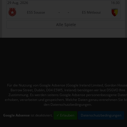
29 Aug. 2026
16:30
Personen, die unter der unmittelbaren Verantwortung des
-
-
Verantwortlichen oder des Auftragsverarbeiters befugt sind, die
ESS Sousse
ES Métlaoui
personenbezogenen Daten zu verarbeiten.
Alle Spiele
k) Einwilligung
Einwilligung ist jede von der betroffenen Person freiwillig für den
bestimmten Fall in informierter Weise und unmissverständlich
abgegebene Willensbekundung in Form einer Erklärung oder
einer sonstigen eindeutigen bestätigenden Handlung, mit der
die betroffene Person zu verstehen gibt, dass sie mit der
Verarbeitung der sie betreffenden personenbezogenen Daten
einverstanden ist.
Für die Nutzung von Google Adsense (Google Ireland Limited, Gordon House
Name und Anschrift des für die
Barrow Street, Dublin, D04 E5W5, Ireland) benötigen wir laut DSGVO Ihre
Verarbeitung Verantwortlichen
Zustimmung. Es werden seitens Google Adsense personenbezogene Date
erhoben, verarbeitet und gespeichert. Welche Daten genau entnehmen Sie bi
den Datenschutzbedingungen.
Verantwortlicher im Sinne der Datenschutz-Grundverordnung,
sonstiger in den Mitgliedstaaten der Europäischen Union
Google Adsense
ist deaktiviert.
✓ Erlauben
Datenschutzbedingungen
geltenden Datenschutzgesetze und anderer Bestimmungen mit
datenschutzrechtlichem Charakter ist: