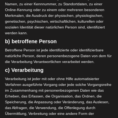
Namen, zu einer Kennnummer, zu Standortdaten, zu einer
Online-Kennung oder zu einem oder mehreren besonderen
Merkmalen, die Ausdruck der physischen, physiologischen,
0
Union Sportive
genetischen, psychischen, wirtschaftlichen, kulturellen oder
Monastirienne
sozialen Identität dieser natürlichen Person sind, identifiziert
(USMO)
werden kann.
b) betroffene Person
ENDERGEBNIS
Betroffene Person ist jede identifizierte oder identifizierbare
natürliche Person, deren personenbezogene Daten von dem für
Stade municipal de Soliman
die Verarbeitung Verantwortlichen verarbeitet werden.
c) Verarbeitung
AUFSTELLUNGEN
Verarbeitung ist jeder mit oder ohne Hilfe automatisierter
Verfahren ausgeführte Vorgang oder jede solche Vorgangsreihe
Avenir Sportif de Soliman (ASS)
im Zusammenhang mit personenbezogenen Daten wie das
Erheben, das Erfassen, die Organisation, das Ordnen, die
A. Louil
D
Speicherung, die Anpassung oder Veränderung, das Auslesen,
E. Brini
M
das Abfragen, die Verwendung, die Offenlegung durch
Übermittlung, Verbreitung oder eine andere Form der
A. Chtioui
M