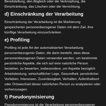
Bereitstellung, den Abgleich oder die Verknüpfung, die
ELvise Kyei Baffour
O
Einschränkung, das Löschen oder die Vernichtung.
Y. Mosrati
M
d) Einschränkung der Verarbeitung
M. A. Ben Hamouda
O
Einschränkung der Verarbeitung ist die Markierung
gespeicherter personenbezogener Daten mit dem Ziel, ihre
künftige Verarbeitung einzuschränken.
Union Sportive Monastirienne (USMO)
e) Profiling
32
B. Bensaïd
T
Profiling ist jede Art der automatisierten Verarbeitung
20
O. Bouraoui
D
personenbezogener Daten, die darin besteht, dass diese
personenbezogenen Daten verwendet werden, um bestimmte
29
M. Saghraoui
D
persönliche Aspekte, die sich auf eine natürliche Person
30
F. Ben Romdhane
M
beziehen, zu bewerten, insbesondere, um Aspekte bezüglich
Arbeitsleistung, wirtschaftlicher Lage, Gesundheit, persönlicher
13
H. Jelassi
M
Vorlieben, Interessen, Zuverlässigkeit, Verhalten, Aufenthaltsort
7
H. Teka
O
oder Ortswechsel dieser natürlichen Person zu analysieren oder
H. Baccar
M
vorherzusagen.
10
I. Mhirsi
O
f) Pseudonymisierung
19
Z. Aloui
O
Pseudonymisierung ist die Verarbeitung personenbezogener