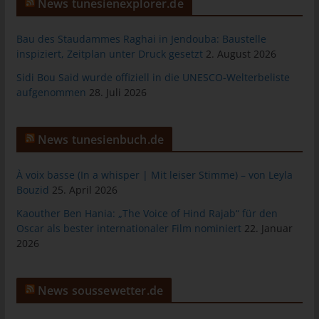
News tunesienexplorer.de
Warenkorbes im Online-Shop. Der Online-Shop merkt sich die
Artikel, die ein Kunde in den virtuellen Warenkorb gelegt hat,
Bau des Staudammes Raghai in Jendouba: Baustelle
über ein Cookie.
inspiziert, Zeitplan unter Druck gesetzt
2. August 2026
Die betroffene Person kann die Setzung von Cookies durch
Sidi Bou Said wurde offiziell in die UNESCO-Welterbeliste
unsere Internetseite jederzeit mittels einer entsprechenden
aufgenommen
28. Juli 2026
Einstellung des genutzten Internetbrowsers verhindern und
damit der Setzung von Cookies dauerhaft widersprechen.
Ferner können bereits gesetzte Cookies jederzeit über einen
News tunesienbuch.de
Internetbrowser oder andere Softwareprogramme gelöscht
werden. Dies ist in allen gängigen Internetbrowsern möglich.
Deaktiviert die betroffene Person die Setzung von Cookies in
À voix basse (In a whisper | Mit leiser Stimme) – von Leyla
Bouzid
25. April 2026
dem genutzten Internetbrowser, sind unter Umständen nicht alle
Funktionen unserer Internetseite vollumfänglich nutzbar.
Kaouther Ben Hania: „The Voice of Hind Rajab“ für den
Oscar als bester internationaler Film nominiert
22. Januar
Erfassung von allgemeinen Daten und
2026
Informationen
Die Internetseite erfasst mit jedem Aufruf der Internetseite durch
News soussewetter.de
eine betroffene Person oder ein automatisiertes System eine
Reihe von allgemeinen Daten und Informationen. Diese