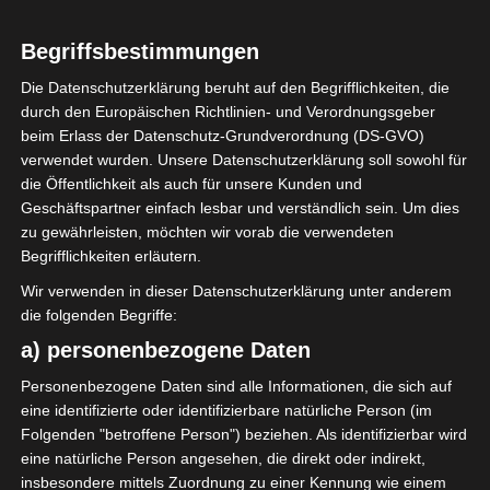
Begriffsbestimmungen
Die Datenschutzerklärung beruht auf den Begrifflichkeiten, die
durch den Europäischen Richtlinien- und Verordnungsgeber
Sie befinden sich hier:
Startseite
»
Avenir Sportif de
beim Erlass der Datenschutz-Grundverordnung (DS-GVO)
Soliman (ASS) – Union Sportive Monastirienne
verwendet wurden. Unsere Datenschutzerklärung soll sowohl für
(USMO)
die Öffentlichkeit als auch für unsere Kunden und
Geschäftspartner einfach lesbar und verständlich sein. Um dies
zu gewährleisten, möchten wir vorab die verwendeten
Begrifflichkeiten erläutern.
4 Nov. 2021
-
14:30
Wir verwenden in dieser Datenschutzerklärung unter anderem
Meisterschaft Tunesien 2021/22 -
die folgenden Begriffe:
Gruppenphase
| Spieltag 4
a) personenbezogene Daten
Halbzeit: 0-0
Ohne Zuschauer
Personenbezogene Daten sind alle Informationen, die sich auf
eine identifizierte oder identifizierbare natürliche Person (im
0
Folgenden "betroffene Person") beziehen. Als identifizierbar wird
Avenir Sportif de
eine natürliche Person angesehen, die direkt oder indirekt,
Soliman (ASS)
insbesondere mittels Zuordnung zu einer Kennung wie einem