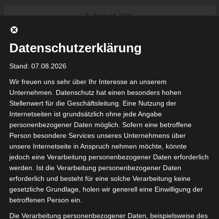
Skip
7. August 2026
to
Das Neueste:
Ligue 1 Pro: Saison 2026/2027
content
beginnt am 22. und 23. August
Datenschutzerklärung
2026 (Update)
El Gawafel Sportives de Gafsa
Stand: 07.08.2026
(EGSG) kündigt Rückzug aus der
Meisterschaft an
Wir freuen uns sehr über Ihr Interesse an unserem
Ligue 1 Pro: Spielplan der ersten 15
Unternehmen. Datenschutz hat einen besonders hohen
Spieltage der Saison 2026/2027
Stellenwert für die Geschäftsleitung. Eine Nutzung der
Ligue 2 Pro Tunesien 2026/2027 –
Internetseiten ist grundsätzlich ohne jede Angabe
Saison beginnt am am 19./20.
tunesienfussball.de
personenbezogener Daten möglich. Sofern eine betroffene
September 2026
Person besondere Services unseres Unternehmens über
Internationaler Sportgerichtshof
unsere Internetseite in Anspruch nehmen möchte, könnte
lehnt Eilverfahren ab – AS Soliman
Tunesien Ligafußball
jedoch eine Verarbeitung personenbezogener Daten erforderlich
steuert auf die Ligue 2 zu
werden. Ist die Verarbeitung personenbezogener Daten
erforderlich und besteht für eine solche Verarbeitung keine
gesetzliche Grundlage, holen wir generell eine Einwilligung der
betroffenen Person ein.
Die Verarbeitung personenbezogener Daten, beispielsweise des