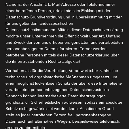
Namens, der Anschrift, E-Mail-Adresse oder Telefonnummer
einer betroffenen Person, erfolgt stets im Einklang mit der
Datenschutz-Grundverordnung und in Übereinstimmung mit den
für uns geltenden landesspezifischen
Sie befinden sich hier:
Startseite
»
Baâth sportif de
Datenschutzbestimmungen. Mittels dieser Datenschutzerklärung
möchte unser Unternehmen die Öffentlichkeit über Art, Umfang
Bou Hajla (BSB) – Stade Africain de Menzel Bourguiba
und Zweck der von uns erhobenen, genutzten und verarbeiteten
(SAMB)
personenbezogenen Daten informieren. Ferner werden
betroffene Personen mittels dieser Datenschutzerklärung über
die ihnen zustehenden Rechte aufgeklärt.
Wir haben als für die Verarbeitung Verantwortlicher zahlreiche
20 Sep. 2025
-
15:30
technische und organisatorische Maßnahmen umgesetzt, um
Meisterschaft Tunesien 2025/2026 - Ligue 2
einen möglichst lückenlosen Schutz der über diese Internetseite
- Ligue 2 - Gruppe A
| Spieltag 1
verarbeiteten personenbezogenen Daten sicherzustellen.
Dennoch können Internetbasierte Datenübertragungen
Halbzeit: 0-0
grundsätzlich Sicherheitslücken aufweisen, sodass ein absoluter
Schutz nicht gewährleistet werden kann. Aus diesem Grund
1
steht es jeder betroffenen Person frei, personenbezogene
Baâth sportif de
Daten auch auf alternativen Wegen, beispielsweise telefonisch,
Bou Hajla (BSB)
an uns zu übermitteln.