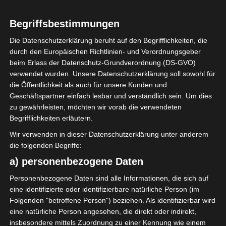
Begriffsbestimmungen
0
Stade Africain de
Die Datenschutzerklärung beruht auf den Begrifflichkeiten, die
Menzel Bourguiba
durch den Europäischen Richtlinien- und Verordnungsgeber
(SAMB)
beim Erlass der Datenschutz-Grundverordnung (DS-GVO)
verwendet wurden. Unsere Datenschutzerklärung soll sowohl für
die Öffentlichkeit als auch für unsere Kunden und
ENDERGEBNIS
Geschäftspartner einfach lesbar und verständlich sein. Um dies
zu gewährleisten, möchten wir vorab die verwendeten
Stade Municipal Bouhajla
Begrifflichkeiten erläutern.
Wir verwenden in dieser Datenschutzerklärung unter anderem
TORE
die folgenden Begriffe:
Tor
a) personenbezogene Daten
81'
M. Nasri
Personenbezogene Daten sind alle Informationen, die sich auf
eine identifizierte oder identifizierbare natürliche Person (im
AUFSTELLUNGEN
Folgenden "betroffene Person") beziehen. Als identifizierbar wird
eine natürliche Person angesehen, die direkt oder indirekt,
Baâth sportif de Bou Hajla (BSB)
insbesondere mittels Zuordnung zu einer Kennung wie einem