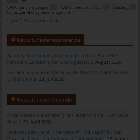
tunesienfussball.de
CAF Champions League:
| CAF Confederation Cup:
| Abstieg::
(sofortiger Abstieg ohne Relegation)
Uwe Wassenberg
Ligue 1 Pro im Überblick
Rue 2 Mars
4022 Akouda - Tunesien
News tunesienexplorer.de
Telefon: +216 216 16 616
Bau des Staudammes Raghai in Jendouba: Baustelle
E-Mail:
inspiziert, Zeitplan unter Druck gesetzt
2. August 2026
Cookies
Sidi Bou Said wurde offiziell in die UNESCO-Welterbeliste
aufgenommen
28. Juli 2026
Die Internetseiten verwenden Cookies. Cookies sind
Textdateien, welche über einen Internetbrowser auf einem
Computersystem abgelegt und gespeichert werden.
News tunesienbuch.de
Zahlreiche Internetseiten und Server verwenden Cookies. Viele
Cookies enthalten eine sogenannte Cookie-ID. Eine Cookie-ID
À voix basse (In a whisper | Mit leiser Stimme) – von Leyla
ist eine eindeutige Kennung des Cookies. Sie besteht aus einer
Bouzid
25. April 2026
Zeichenfolge, durch welche Internetseiten und Server dem
Kaouther Ben Hania: „The Voice of Hind Rajab“ für den
konkreten Internetbrowser zugeordnet werden können, in dem
Oscar als bester internationaler Film nominiert
22. Januar