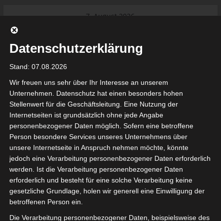
Skip
7. August 2026
to
Das Neueste:
Ligue 1 Pro: Saison 2026/2027
content
beginnt am 22. und 23. August
Datenschutzerklärung
2026 (Update)
El Gawafel Sportives de Gafsa
Stand: 07.08.2026
(EGSG) kündigt Rückzug aus der
Meisterschaft an
Wir freuen uns sehr über Ihr Interesse an unserem
Ligue 1 Pro: Spielplan der ersten 15
Unternehmen. Datenschutz hat einen besonders hohen
Spieltage der Saison 2026/2027
Stellenwert für die Geschäftsleitung. Eine Nutzung der
Ligue 2 Pro Tunesien 2026/2027 –
Internetseiten ist grundsätzlich ohne jede Angabe
Saison beginnt am am 19./20.
tunesienfussball.de
personenbezogener Daten möglich. Sofern eine betroffene
September 2026
Person besondere Services unseres Unternehmens über
Internationaler Sportgerichtshof
unsere Internetseite in Anspruch nehmen möchte, könnte
lehnt Eilverfahren ab – AS Soliman
Tunesien Ligafußball
jedoch eine Verarbeitung personenbezogener Daten erforderlich
steuert auf die Ligue 2 zu
werden. Ist die Verarbeitung personenbezogener Daten
Nutzung von Google Adsense (Google Ireland Limited, Gordon House, Barrow Stree
erforderlich und besteht für eine solche Verarbeitung keine
, Ireland) benötigen wir laut DSGVO Ihre Zustimmung. Es werden seitens Goog
gesetzliche Grundlage, holen wir generell eine Einwilligung der
nbezogene Daten erhoben, verarbeitet und gespeichert. Welche Daten genau 
bitte den Datenschutzbedingungen.
betroffenen Person ein.
Die Verarbeitung personenbezogener Daten, beispielsweise des
Google Adsense
ist deaktiviert.
✓ Erlauben
Datenschutzbedingungen