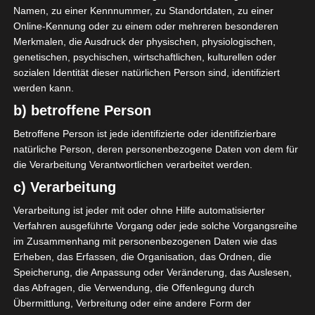
Namen, zu einer Kennnummer, zu Standortdaten, zu einer
Online-Kennung oder zu einem oder mehreren besonderen
M. Nasri
M
81'
Merkmalen, die Ausdruck der physischen, physiologischen,
genetischen, psychischen, wirtschaftlichen, kulturellen oder
sozialen Identität dieser natürlichen Person sind, identifiziert
Stade Africain de Menzel Bourguiba (SAMB)
werden kann.
b) betroffene Person
Betroffene Person ist jede identifizierte oder identifizierbare
natürliche Person, deren personenbezogene Daten von dem für
die Verarbeitung Verantwortlichen verarbeitet werden.
c) Verarbeitung
Croissant sportif de M’saken (CSM) – Association
Megrine Sport (AMS)
Verarbeitung ist jeder mit oder ohne Hilfe automatisierter
Union sportive de Bousalem (USB) – Union Sportiv
Verfahren ausgeführte Vorgang oder jede solche Vorgangsreihe
im Zusammenhang mit personenbezogenen Daten wie das
e de Tataouine (UST)
Erheben, das Erfassen, die Organisation, das Ordnen, die
Die nächsten Begegnungen
Speicherung, die Anpassung oder Veränderung, das Auslesen,
das Abfragen, die Verwendung, die Offenlegung durch
SPIELTAG 1
Übermittlung, Verbreitung oder eine andere Form der