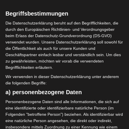
3
Club Sportif
Begriffsbestimmungen
Sfaxien (CSS)
Die Datenschutzerklärung beruht auf den Begrifflichkeiten, die
durch den Europäischen Richtlinien- und Verordnungsgeber
beim Erlass der Datenschutz-Grundverordnung (DS-GVO)
ENDERGEBNIS
verwendet wurden. Unsere Datenschutzerklärung soll sowohl für
Stade Hammadi Agrebi (Stadion des 14
die Öffentlichkeit als auch für unsere Kunden und
Januar)
Geschäftspartner einfach lesbar und verständlich sein. Um dies
zu gewährleisten, möchten wir vorab die verwendeten
Begrifflichkeiten erläutern.
TORE
Wir verwenden in dieser Datenschutzerklärung unter anderem
die folgenden Begriffe:
Tor
36'
B. El Hmidi
a) personenbezogene Daten
Tor
48'
Y. Becha
Personenbezogene Daten sind alle Informationen, die sich auf
Elfmetertor
eine identifizierte oder identifizierbare natürliche Person (im
75'
H. Labidi
Folgenden "betroffene Person") beziehen. Als identifizierbar wird
Elfmetertor
90'
eine natürliche Person angesehen, die direkt oder indirekt,
A. Ghram
+1
insbesondere mittels Zuordnung zu einer Kennung wie einem