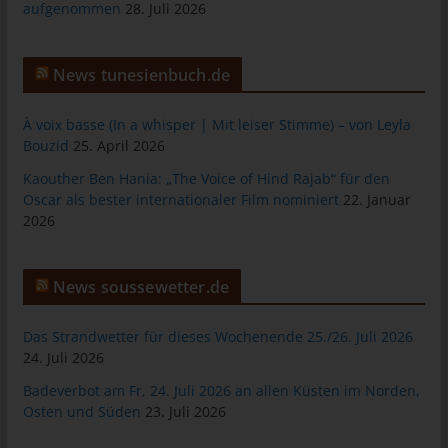
das Cookie gespeichert wurde. Dies ermöglicht es den
aufgenommen
28. Juli 2026
besuchten Internetseiten und Servern, den individuellen
Browser der betroffenen Person von anderen Internetbrowsern,
die andere Cookies enthalten, zu unterscheiden. Ein bestimmter
News tunesienbuch.de
Internetbrowser kann über die eindeutige Cookie-ID
wiedererkannt und identifiziert werden.
À voix basse (In a whisper | Mit leiser Stimme) – von Leyla
Durch den Einsatz von Cookies kann den Nutzern dieser
Bouzid
25. April 2026
Internetseite nutzerfreundlichere Services bereitstellen, die ohne
Kaouther Ben Hania: „The Voice of Hind Rajab“ für den
die Cookie-Setzung nicht möglich wären.
Oscar als bester internationaler Film nominiert
22. Januar
2026
Mittels eines Cookies können die Informationen und Angebote
auf unserer Internetseite im Sinne des Benutzers optimiert
werden. Cookies ermöglichen uns, wie bereits erwähnt, die
News soussewetter.de
Benutzer unserer Internetseite wiederzuerkennen. Zweck dieser
Wiedererkennung ist es, den Nutzern die Verwendung unserer
Internetseite zu erleichtern. Der Benutzer einer Internetseite, die
Das Strandwetter für dieses Wochenende 25./26. Juli 2026
Cookies verwendet, muss beispielsweise nicht bei jedem
24. Juli 2026
Besuch der Internetseite erneut seine Zugangsdaten eingeben,
Badeverbot am Fr, 24. Juli 2026 an allen Küsten im Norden,
weil dies von der Internetseite und dem auf dem
Osten und Süden
23. Juli 2026
Computersystem des Benutzers abgelegten Cookie
übernommen wird. Ein weiteres Beispiel ist das Cookie eines