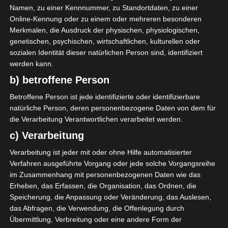
Namen, zu einer Kennnummer, zu Standortdaten, zu einer
Online-Kennung oder zu einem oder mehreren besonderen
AUFSTELLUNGEN
Merkmalen, die Ausdruck der physischen, physiologischen,
genetischen, psychischen, wirtschaftlichen, kulturellen oder
Club Africain Tunis (CA)
sozialen Identität dieser natürlichen Person sind, identifiziert
werden kann.
H. Labidi
O
75'
b) betroffene Person
Betroffene Person ist jede identifizierte oder identifizierbare
Club Sportif Sfaxien (CSS)
natürliche Person, deren personenbezogene Daten von dem für
die Verarbeitung Verantwortlichen verarbeitet werden.
B. El Hmidi
O
36'
c) Verarbeitung
Y. Becha
M
48'
Verarbeitung ist jeder mit oder ohne Hilfe automatisierter
A. Ghram
D
90'
Verfahren ausgeführte Vorgang oder jede solche Vorgangsreihe
im Zusammenhang mit personenbezogenen Daten wie das
Erheben, das Erfassen, die Organisation, das Ordnen, die
Speicherung, die Anpassung oder Veränderung, das Auslesen,
das Abfragen, die Verwendung, die Offenlegung durch
Übermittlung, Verbreitung oder eine andere Form der