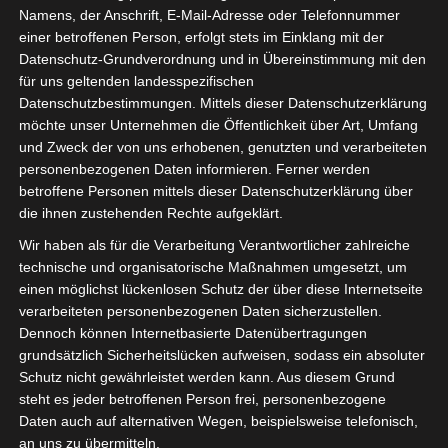
Namens, der Anschrift, E-Mail-Adresse oder Telefonnummer
einer betroffenen Person, erfolgt stets im Einklang mit der
Datenschutz-Grundverordnung und in Übereinstimmung mit den
für uns geltenden landesspezifischen
Sie befinden sich hier:
Startseite
»
Club Africain Tunis
Datenschutzbestimmungen. Mittels dieser Datenschutzerklärung
(CA) – Club Sportif Sfaxien (CSS)
möchte unser Unternehmen die Öffentlichkeit über Art, Umfang
und Zweck der von uns erhobenen, genutzten und verarbeiteten
personenbezogenen Daten informieren. Ferner werden
betroffene Personen mittels dieser Datenschutzerklärung über
die ihnen zustehenden Rechte aufgeklärt.
5 Mai 2024
-
17:30
Meisterschaft Tunesien 2023/2024 - Playoff
Wir haben als für die Verarbeitung Verantwortlicher zahlreiche
Meisterschaftsrunde
| Spieltag 6
technische und organisatorische Maßnahmen umgesetzt, um
Halbzeit: 0-1
einen möglichst lückenlosen Schutz der über diese Internetseite
verarbeiteten personenbezogenen Daten sicherzustellen.
Dennoch können Internetbasierte Datenübertragungen
1
grundsätzlich Sicherheitslücken aufweisen, sodass ein absoluter
Club Africain
Schutz nicht gewährleistet werden kann. Aus diesem Grund
Tunis (CA)
steht es jeder betroffenen Person frei, personenbezogene
Daten auch auf alternativen Wegen, beispielsweise telefonisch,
an uns zu übermitteln.