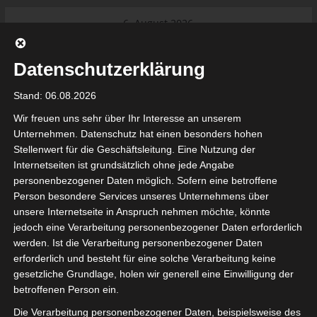
Skip
6. August 2026
to
Das Neueste:
Ligue 1 Pro: Saison 2026/2027
content
beginnt am 22. und 23. August
Datenschutzerklärung
2026 (Update)
El Gawafel Sportives de Gafsa
Stand: 06.08.2026
(EGSG) kündigt Rückzug aus der
Meisterschaft an
Wir freuen uns sehr über Ihr Interesse an unserem
Ligue 1 Pro: Spielplan der ersten 15
Unternehmen. Datenschutz hat einen besonders hohen
Spieltage der Saison 2026/2027
Stellenwert für die Geschäftsleitung. Eine Nutzung der
Ligue 2 Pro Tunesien 2026/2027 –
Internetseiten ist grundsätzlich ohne jede Angabe
Saison beginnt am am 19./20.
tunesienfussball.de
personenbezogener Daten möglich. Sofern eine betroffene
September 2026
Person besondere Services unseres Unternehmens über
Internationaler Sportgerichtshof
unsere Internetseite in Anspruch nehmen möchte, könnte
lehnt Eilverfahren ab – AS Soliman
Tunesien Ligafußball
jedoch eine Verarbeitung personenbezogener Daten erforderlich
steuert auf die Ligue 2 zu
werden. Ist die Verarbeitung personenbezogener Daten
erforderlich und besteht für eine solche Verarbeitung keine
gesetzliche Grundlage, holen wir generell eine Einwilligung der
betroffenen Person ein.
Die Verarbeitung personenbezogener Daten, beispielsweise des