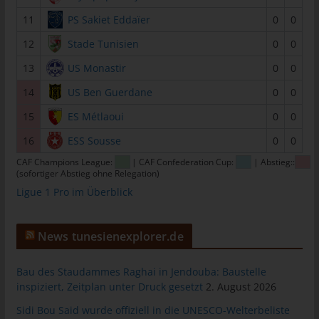
tunesienfussball.de
11
PS Sakiet Eddaïer
0
0
Uwe Wassenberg
12
Stade Tunisien
0
0
Rue 2 Mars
13
US Monastir
0
0
4022 Akouda - Tunesien
14
US Ben Guerdane
0
0
Telefon: +216 216 16 616
15
ES Métlaoui
0
0
E-Mail:
16
ESS Sousse
0
0
CAF Champions League:
| CAF Confederation Cup:
| Abstieg::
Cookies
(sofortiger Abstieg ohne Relegation)
Die Internetseiten verwenden Cookies. Cookies sind
Ligue 1 Pro im Überblick
Textdateien, welche über einen Internetbrowser auf einem
Computersystem abgelegt und gespeichert werden.
News tunesienexplorer.de
Zahlreiche Internetseiten und Server verwenden Cookies. Viele
Cookies enthalten eine sogenannte Cookie-ID. Eine Cookie-ID
Bau des Staudammes Raghai in Jendouba: Baustelle
ist eine eindeutige Kennung des Cookies. Sie besteht aus einer
inspiziert, Zeitplan unter Druck gesetzt
2. August 2026
Zeichenfolge, durch welche Internetseiten und Server dem
konkreten Internetbrowser zugeordnet werden können, in dem
Sidi Bou Said wurde offiziell in die UNESCO-Welterbeliste