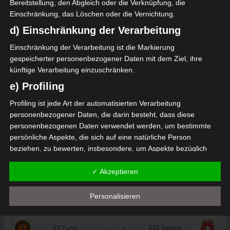
Bereitstellung, den Abgleich oder die Verknüpfung, die
Étoile Sportive du Sahel Sousse (ESS) – Union Sport
Einschränkung, das Löschen oder die Vernichtung.
ive Monastirienne (USMO)
d) Einschränkung der Verarbeitung
Stade Tunisien (ST) – Espérance Sportive de Tunis
Einschränkung der Verarbeitung ist die Markierung
(EST)
gespeicherter personenbezogener Daten mit dem Ziel, ihre
Die nächsten Begegnungen
künftige Verarbeitung einzuschränken.
e) Profiling
SPIELTAG 1
Profiling ist jede Art der automatisierten Verarbeitung
22 Aug. 2026
16:30
personenbezogener Daten, die darin besteht, dass diese
personenbezogenen Daten verwendet werden, um bestimmte
-
-
PS Sakiet Eddaïer
JS Omrane
persönliche Aspekte, die sich auf eine natürliche Person
22 Aug. 2026
16:30
beziehen, zu bewerten, insbesondere, um Aspekte bezüglich
-
-
Arbeitsleistung, wirtschaftlicher Lage, Gesundheit, persönlicher
Stade Tunisien
CS Sfax
Vorlieben, Interessen, Zuverlässigkeit, Verhalten, Aufenthaltsort
✓ Akzeptieren
22 Aug. 2026
16:30
oder Ortswechsel dieser natürlichen Person zu analysieren oder
-
-
vorherzusagen.
ES Hammam Sousse
US Monastir
Personalisieren
f) Pseudonymisierung
22 Aug. 2026
16:30
-
-
Pseudonymisierung ist die Verarbeitung personenbezogener
ES Tunis
ESS Sousse