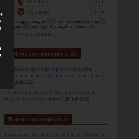
15
ES Métlaoui
0
0
16
ESS Sousse
0
0
he
n
CAF Champions League:
| CAF Confederation Cup:
| Abstieg::
(sofortiger Abstieg ohne Relegation)
g
Ligue 1 Pro im Überblick
e
News tunesienexplorer.de
t
Bau des Staudammes Raghai in Jendouba:
Baustelle inspiziert, Zeitplan unter Druck gesetzt
2. August 2026
des
Sidi Bou Said wurde offiziell in die UNESCO-
Welterbeliste aufgenommen
28. Juli 2026
ng
News tunesienbuch.de
À voix basse (In a whisper | Mit leiser Stimme) –
h