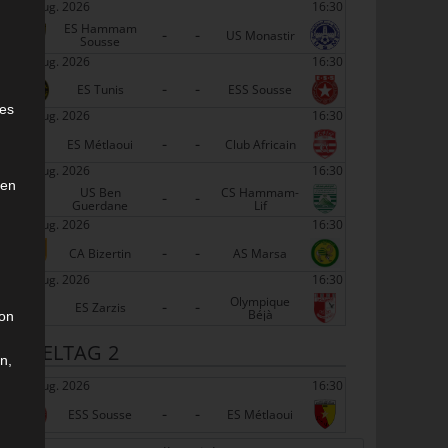
22 Aug. 2026
16:30
ES Hammam
-
-
US Monastir
Sousse
22 Aug. 2026
16:30
-
-
e
ES Tunis
ESS Sousse
ies
22 Aug. 2026
16:30
-
-
ES Métlaoui
Club Africain
22 Aug. 2026
16:30
den
US Ben
CS Hammam-
-
-
Guerdane
Lif
22 Aug. 2026
16:30
-
-
CA Bizertin
AS Marsa
22 Aug. 2026
16:30
Olympique
-
-
ES Zarzis
Béjà
son
SPIELTAG 2
n,
29 Aug. 2026
16:30
-
-
ESS Sousse
ES Métlaoui