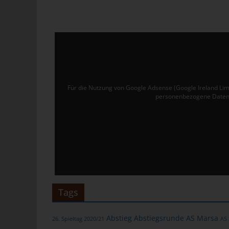
Ver
de
un
tun
Uw
Ru
Für die Nutzung von Google Adsense (Google Ireland Lim
personenbezogene Daten 
40
Te
E-
C
Die
üb
Tags
ge
Zah
Abstieg
Abstiegsrunde
AS Marsa
26. Spieltag 2020/21
AS
ent