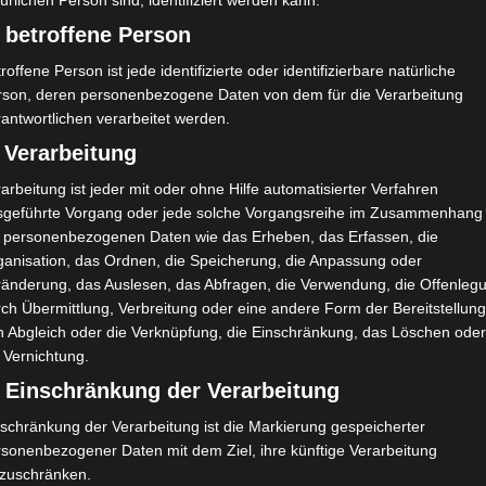
ürlichen Person sind, identifiziert werden kann.
 betroffene Person
A. Harzi
M
45'
72'
roffene Person ist jede identifizierte oder identifizierbare natürliche
N. F. Zeguei
D
43'
rson, deren personenbezogene Daten von dem für die Verarbeitung
antwortlichen verarbeitet werden.
 Verarbeitung
arbeitung ist jeder mit oder ohne Hilfe automatisierter Verfahren
sgeführte Vorgang oder jede solche Vorgangsreihe im Zusammenhang
t personenbezogenen Daten wie das Erheben, das Erfassen, die
ganisation, das Ordnen, die Speicherung, die Anpassung oder
ränderung, das Auslesen, das Abfragen, die Verwendung, die Offenleg
Aveni
Étoile Sportive du Sahel Sousse (ESS) – Olympiqu
ch Übermittlung, Verbreitung oder eine andere Form der Bereitstellung
e de Béjà (OB)
n Abgleich oder die Verknüpfung, die Einschränkung, das Löschen ode
 Vernichtung.
) Einschränkung der Verarbeitung
schränkung der Verarbeitung ist die Markierung gespeicherter
rsonenbezogener Daten mit dem Ziel, ihre künftige Verarbeitung
nzuschränken.