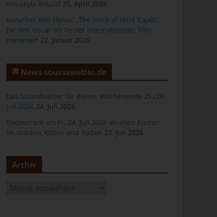
von Leyla Bouzid
25. April 2026
Kaouther Ben Hania: „The Voice of Hind Rajab“
für den Oscar als bester internationaler Film
nominiert
22. Januar 2026
er
News soussewetter.de
Das Strandwetter für dieses Wochenende 25./26.
Juli 2026
24. Juli 2026
Badeverbot am Fr, 24. Juli 2026 an allen Küsten
ten
im Norden, Osten und Süden
23. Juli 2026
gen
Archiv
A
r
c