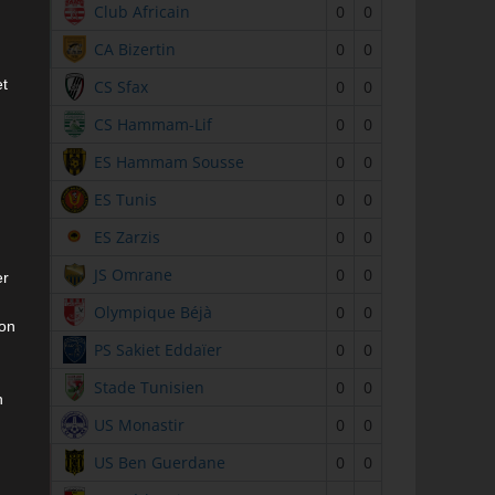
2
Club Africain
0
0
3
CA Bizertin
0
0
et
4
CS Sfax
0
0
5
CS Hammam-Lif
0
0
6
ES Hammam Sousse
0
0
7
ES Tunis
0
0
8
ES Zarzis
0
0
9
JS Omrane
0
0
er
10
Olympique Béjà
0
0
son
11
PS Sakiet Eddaïer
0
0
12
Stade Tunisien
0
0
n
13
US Monastir
0
0
14
US Ben Guerdane
0
0