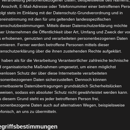
e Verarbeitung personenbezogener Daten, beispielsweise des Namens,
 Anschrift, E-Mail-Adresse oder Telefonnummer einer betroffenen Pers
Google Adsense
ist deaktiviert.
✓ Erla
olgt stets im Einklang mit der Datenschutz-Grundverordnung und in
ereinstimmung mit den für uns geltenden landesspezifischen
CHAFTEN
STADIEN
IMPRESSUM
tenschutzbestimmungen. Mittels dieser Datenschutzerklärung möchte
ser Unternehmen die Öffentlichkeit über Art, Umfang und Zweck der vo
s erhobenen, genutzten und verarbeiteten personenbezogenen Daten
ormieren. Ferner werden betroffene Personen mittels dieser
tenschutzerklärung über die ihnen zustehenden Rechte aufgeklärt.
in Tunis (CA) – Union Sportive Monastirienne (USMO)
 haben als für die Verarbeitung Verantwortlicher zahlreiche technische
d organisatorische Maßnahmen umgesetzt, um einen möglichst
kenlosen Schutz der über diese Internetseite verarbeiteten
rsonenbezogenen Daten sicherzustellen. Dennoch können
Okt. 2025
-
15:00
ernetbasierte Datenübertragungen grundsätzlich Sicherheitslücken
n 2025/2026 - Ligue 1
| Spieltag 10
weisen, sodass ein absoluter Schutz nicht gewährleistet werden kann.
Halbzeit: 1-1
 diesem Grund steht es jeder betroffenen Person frei,
rsonenbezogene Daten auch auf alternativen Wegen, beispielsweise
efonisch, an uns zu übermitteln.
2
:
1
egriffsbestimmungen