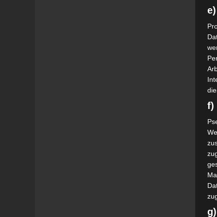
e)
Pro
Da
wer
Pe
Arb
Int
die
f
Ps
We
zus
zu
ge
Ma
Dat
zu
g)