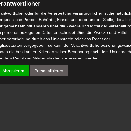
rantwortlicher
antwortlicher oder für die Verarbeitung Verantwortlicher ist die natürlic
r juristische Person, Behörde, Einrichtung oder andere Stelle, die allei
er gemeinsam mit anderen über die Zwecke und Mittel der Verarbeitun
n personenbezogenen Daten entscheidet. Sind die Zwecke und Mittel
eser Verarbeitung durch das Unionsrecht oder das Recht der
tgliedstaaten vorgegeben, so kann der Verantwortliche beziehungsweis
nnen die bestimmten Kriterien seiner Benennung nach dem Unionsrech
er dem Recht der Mitgliedstaaten vorgesehen werden.
 Auftragsverarbeiter
✓ Akzeptieren
Personalisieren
tragsverarbeiter ist eine natürliche oder juristische Person, Behörde,
nrichtung oder andere Stelle, die personenbezogene Daten im Auftrag 
antwortlichen verarbeitet.
) Empfänger
fänger ist eine natürliche oder juristische Person, Behörde, Einrichtu
er andere Stelle, der personenbezogene Daten offengelegt werden,
bhängig davon, ob es sich bei ihr um einen Dritten handelt oder nicht.
hörden, die im Rahmen eines bestimmten Untersuchungsauftrags nac