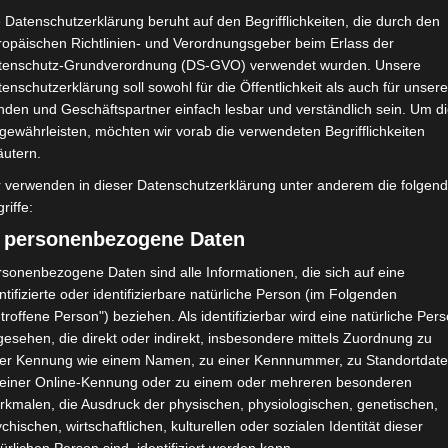
Union Sportive
 Datenschutzerklärung beruht auf den Begrifflichkeiten, die durch den
Monastirienne (USMO)
ropäischen Richtlinien- und Verordnungsgeber beim Erlass der
tenschutz-Grundverordnung (DS-GVO) verwendet wurden. Unsere
enschutzerklärung soll sowohl für die Öffentlichkeit als auch für unser
NDERGEBNIS
nden und Geschäftspartner einfach lesbar und verständlich sein. Um d
Agrebi (Stadion des 14 Januar)
gewährleisten, möchten wir vorab die verwendeten Begrifflichkeiten
äutern.
r verwenden in dieser Datenschutzerklärung unter anderem die folgen
riffe:
) personenbezogene Daten
43'
Elfmetertor
sonenbezogene Daten sind alle Informationen, die sich auf eine
45'
A. Harzi
+10
ntifizierte oder identifizierbare natürliche Person (im Folgenden
troffene Person") beziehen. Als identifizierbar wird eine natürliche Per
72'
esehen, die direkt oder indirekt, insbesondere mittels Zuordnung zu
ner Kennung wie einem Namen, zu einer Kennnummer, zu Standortdate
 einer Online-Kennung oder zu einem oder mehreren besonderen
rkmalen, die Ausdruck der physischen, physiologischen, genetischen,
chischen, wirtschaftlichen, kulturellen oder sozialen Identität dieser
Union Sportive Monastirienne (USMO)