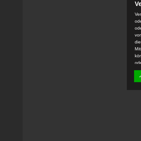
Ve
Ver
ode
od
vo
di
Mi
kö
od
h)
Auf
Ei
Ver
i
Emp
od
una
Be