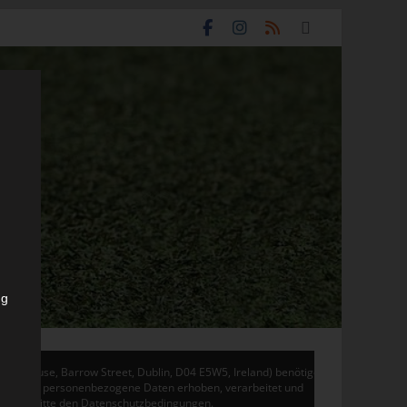
ng
don House, Barrow Street, Dublin, D04 E5W5, Ireland) benötigen
 Adsense personenbezogene Daten erhoben, verarbeitet und
en Sie bitte den Datenschutzbedingungen.