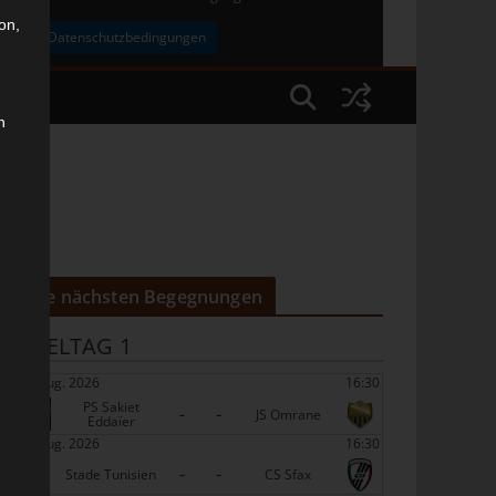
on,
uben
Datenschutzbedingungen
n
Die nächsten Begegnungen
SPIELTAG 1
22 Aug. 2026
16:30
PS Sakiet
-
-
JS Omrane
Eddaïer
22 Aug. 2026
16:30
-
-
Stade Tunisien
CS Sfax