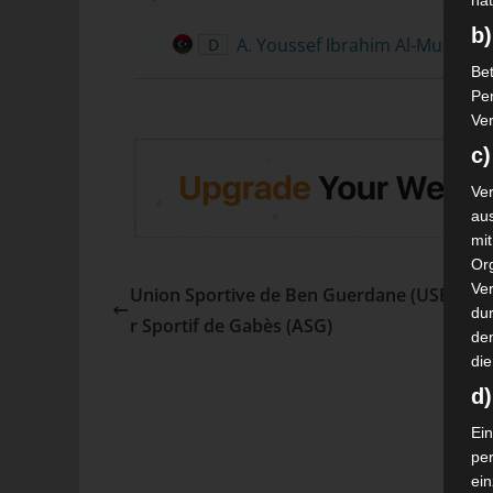
nat
b)
A. Youssef Ibrahim Al-Musrati
D
Bet
Pe
Ver
c)
Ver
au
mi
Or
Ve
Union Sportive de Ben Guerdane (USBG) – 
dur
r Sportif de Gabès (ASG)
de
die
d
Ein
pe
ei