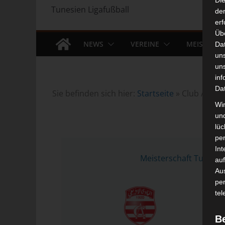
Di
Tunesien Ligafußball
der
erf
Üb
NEWS
VEREINE
MEISTERS
Da
un
un
inf
Da
Sie befinden sich hier:
Startseite
»
Club Africa
Wir
un
lüc
pe
21 
Int
Meisterschaft Tunesie
auf
Aus
pe
tel
B