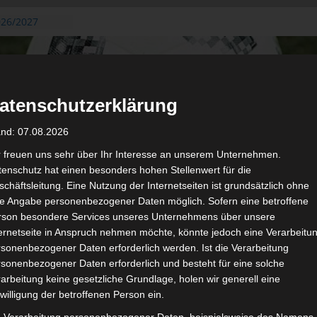
026/2027
3. August
de Gafsa
ug aus der
atenschutzerklärung
n der ersten 15
 2026/2027
and: 07.08.2026
 2026/2027 –
 19./20.
r freuen uns sehr über Ihr Interesse an unserem Unternehmen.
enschutz hat einen besonders hohen Stellenwert für die
gerichtshof
chäftsleitung. Eine Nutzung der Internetseiten ist grundsätzlich ohne
 – AS Soliman
de Angabe personenbezogener Daten möglich. Sofern eine betroffene
2 zu
rson besondere Services unseres Unternehmens über unsere
ternetseite in Anspruch nehmen möchte, könnte jedoch eine Verarbeitu
sonenbezogener Daten erforderlich werden. Ist die Verarbeitung
sonenbezogener Daten erforderlich und besteht für eine solche
arbeitung keine gesetzliche Grundlage, holen wir generell eine
de
Für die Nutzung von Google Adsense (Google Ireland Limited, Gor
willigung der betroffenen Person ein.
wir laut DSGVO Ihre Zustimmung. Es werden seitens Google
gespeichert. Welche Daten genau entnehm