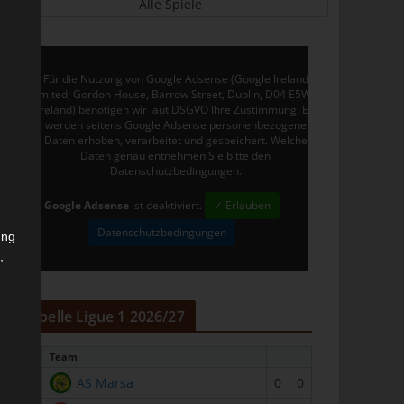
Alle Spiele
Für die Nutzung von Google Adsense (Google Ireland
Limited, Gordon House, Barrow Street, Dublin, D04 E5W5,
Ireland) benötigen wir laut DSGVO Ihre Zustimmung. Es
werden seitens Google Adsense personenbezogene
Daten erhoben, verarbeitet und gespeichert. Welche
Daten genau entnehmen Sie bitte den
Datenschutzbedingungen.
Google Adsense
ist deaktiviert.
✓ Erlauben
Datenschutzbedingungen
ung
,
r
Tabelle Ligue 1 2026/27
#
Team
1
AS Marsa
0
0