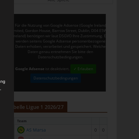
Für die Nutzung von Google Adsense (Google Ireland
Limited, Gordon House, Barrow Street, Dublin, D04 E5W5,
Ireland) benötigen wir laut DSGVO Ihre Zustimmung. Es
werden seitens Google Adsense personenbezogene
Daten erhoben, verarbeitet und gespeichert. Welche
Daten genau entnehmen Sie bitte den
Datenschutzbedingungen.
Google Adsense
ist deaktiviert.
✓ Erlauben
Datenschutzbedingungen
ung
,
r
Tabelle Ligue 1 2026/27
#
Team
1
AS Marsa
0
0