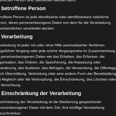
ürlichen Person sind, identifiziert werden kann.
 betroffene Person
roffene Person ist jede identifizierte oder identifizierbare natürliche
rson, deren personenbezogene Daten von dem für die Verarbeitung
antwortlichen verarbeitet werden.
 Verarbeitung
ien (S
Espérance Sportive de Tunis (EST) – Étoile Sporti
arbeitung ist jeder mit oder ohne Hilfe automatisierter Verfahren
ve de Métlaoui (ESM)
sgeführte Vorgang oder jede solche Vorgangsreihe im Zusammenhang
t personenbezogenen Daten wie das Erheben, das Erfassen, die
ganisation, das Ordnen, die Speicherung, die Anpassung oder
ränderung, das Auslesen, das Abfragen, die Verwendung, die Offenleg
ch Übermittlung, Verbreitung oder eine andere Form der Bereitstellung
n Abgleich oder die Verknüpfung, die Einschränkung, das Löschen ode
 Vernichtung.
) Einschränkung der Verarbeitung
schränkung der Verarbeitung ist die Markierung gespeicherter
rsonenbezogener Daten mit dem Ziel, ihre künftige Verarbeitung
nzuschränken.