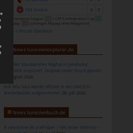
16
ESS Sousse
0
0
he
CAF Champions League:
| CAF Confederation Cup:
n
| Abstieg::
(sofortiger Abstieg ohne Relegation)
g
Ligue 1 Pro im Überblick
e
News tunesienexplorer.de
t
Bau des Staudammes Raghai in Jendouba:
Baustelle inspiziert, Zeitplan unter Druck gesetzt
2. August 2026
des
Sidi Bou Said wurde offiziell in die UNESCO-
Welterbeliste aufgenommen
28. Juli 2026
ng
News tunesienbuch.de
À voix basse (In a whisper | Mit leiser Stimme) –
h