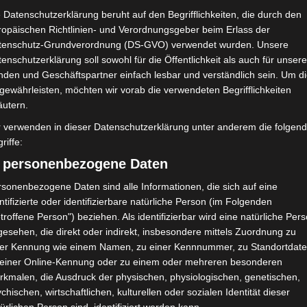
Club Africain Tunis (CA)
 Datenschutzerklärung beruht auf den Begrifflichkeiten, die durch den
ropäischen Richtlinien- und Verordnungsgeber beim Erlass der
tenschutz-Grundverordnung (DS-GVO) verwendet wurden. Unsere
NDERGEBNIS
enschutzerklärung soll sowohl für die Öffentlichkeit als auch für unser
nden und Geschäftspartner einfach lesbar und verständlich sein. Um d
Stade Jlidi Zarzis
gewährleisten, möchten wir vorab die verwendeten Begrifflichkeiten
äutern.
r verwenden in dieser Datenschutzerklärung unter anderem die folgen
riffe:
52'
) personenbezogene Daten
sonenbezogene Daten sind alle Informationen, die sich auf eine
ntifizierte oder identifizierbare natürliche Person (im Folgenden
troffene Person") beziehen. Als identifizierbar wird eine natürliche Per
esehen, die direkt oder indirekt, insbesondere mittels Zuordnung zu
Club Africain Tunis (CA)
ner Kennung wie einem Namen, zu einer Kennnummer, zu Standortdate
 einer Online-Kennung oder zu einem oder mehreren besonderen
52'
rkmalen, die Ausdruck der physischen, physiologischen, genetischen,
chischen, wirtschaftlichen, kulturellen oder sozialen Identität dieser