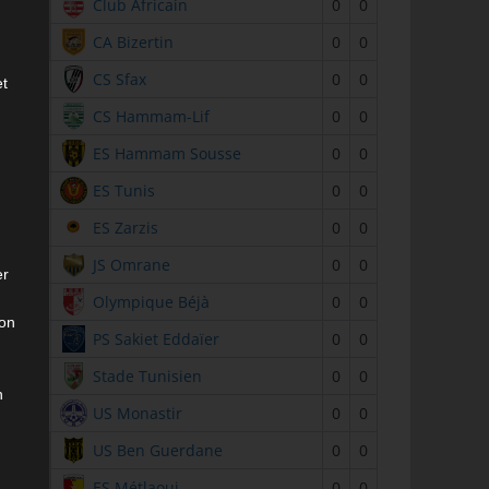
2
Club Africain
0
0
3
CA Bizertin
0
0
4
CS Sfax
0
0
et
5
CS Hammam-Lif
0
0
6
ES Hammam Sousse
0
0
7
ES Tunis
0
0
8
ES Zarzis
0
0
9
JS Omrane
0
0
er
10
Olympique Béjà
0
0
son
11
PS Sakiet Eddaïer
0
0
12
Stade Tunisien
0
0
n
13
US Monastir
0
0
14
US Ben Guerdane
0
0
15
ES Métlaoui
0
0