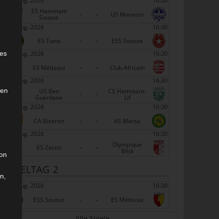
22 Aug. 2026
16:30
ES Hammam
-
-
US Monastir
Sousse
22 Aug. 2026
16:30
-
-
ES Tunis
ESS Sousse
e
22 Aug. 2026
16:30
ies
-
-
ES Métlaoui
Club Africain
22 Aug. 2026
16:30
den
US Ben
CS Hammam-
-
-
Guerdane
Lif
22 Aug. 2026
16:30
-
-
CA Bizertin
AS Marsa
22 Aug. 2026
16:30
Olympique
-
-
ES Zarzis
Béjà
son
SPIELTAG 2
n,
29 Aug. 2026
16:30
-
-
ESS Sousse
ES Métlaoui
Alle Spiele