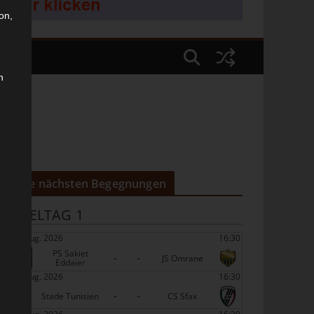
on,
n
Die nächsten Begegnungen
SPIELTAG 1
22 Aug. 2026
16:30
PS Sakiet
-
-
JS Omrane
Eddaïer
22 Aug. 2026
16:30
-
-
Stade Tunisien
CS Sfax