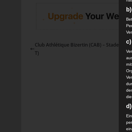
nat
b)
Bet
Pe
Ver
c)
Club Athlétique Bizertin (CAB) – Stade Tunis
Ver
T)
au
mi
Or
Ve
dur
de
die
d
Ein
pe
ei