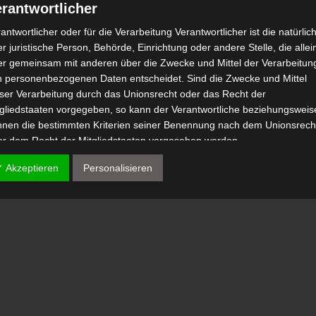
rantwortlicher
antwortlicher oder für die Verarbeitung Verantwortlicher ist die natürlic
r juristische Person, Behörde, Einrichtung oder andere Stelle, die allei
er gemeinsam mit anderen über die Zwecke und Mittel der Verarbeitun
n personenbezogenen Daten entscheidet. Sind die Zwecke und Mittel
eser Verarbeitung durch das Unionsrecht oder das Recht der
tgliedstaaten vorgegeben, so kann der Verantwortliche beziehungsweis
nnen die bestimmten Kriterien seiner Benennung nach dem Unionsrech
er dem Recht der Mitgliedstaaten vorgesehen werden.
 Auftragsverarbeiter
✓ Akzeptieren
Personalisieren
tragsverarbeiter ist eine natürliche oder juristische Person, Behörde,
nrichtung oder andere Stelle, die personenbezogene Daten im Auftrag 
antwortlichen verarbeitet.
) Empfänger
fänger ist eine natürliche oder juristische Person, Behörde, Einrichtu
er andere Stelle, der personenbezogene Daten offengelegt werden,
bhängig davon, ob es sich bei ihr um einen Dritten handelt oder nicht.
hörden, die im Rahmen eines bestimmten Untersuchungsauftrags nac