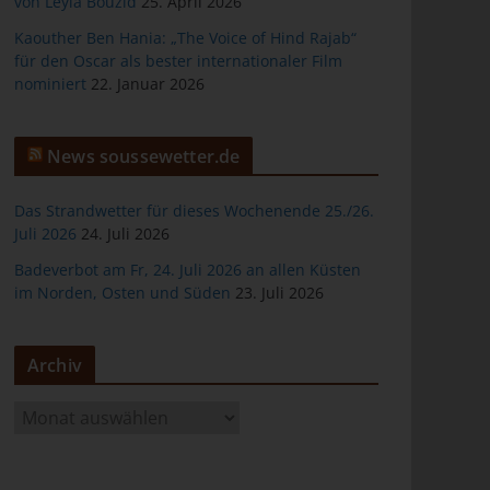
von Leyla Bouzid
25. April 2026
Kaouther Ben Hania: „The Voice of Hind Rajab“
für den Oscar als bester internationaler Film
nominiert
22. Januar 2026
er
News soussewetter.de
Das Strandwetter für dieses Wochenende 25./26.
Juli 2026
24. Juli 2026
Badeverbot am Fr, 24. Juli 2026 an allen Küsten
ten
im Norden, Osten und Süden
23. Juli 2026
gen
Archiv
A
r
c