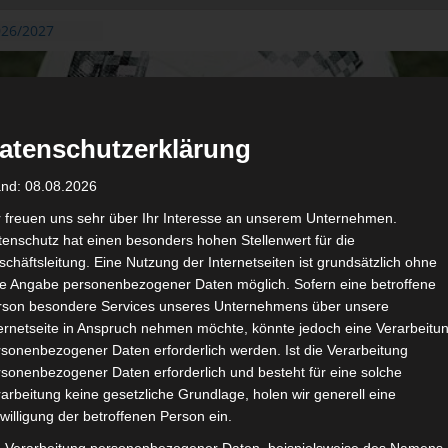
026/2027
3. August
de Gafsa
ug aus der
atenschutzerklärung
n der ersten 15
 2026/2027
and: 08.08.2026
 2026/2027 –
 19./20.
r freuen uns sehr über Ihr Interesse an unserem Unternehmen.
enschutz hat einen besonders hohen Stellenwert für die
gerichtshof
chäftsleitung. Eine Nutzung der Internetseiten ist grundsätzlich ohne
 – AS Soliman
de Angabe personenbezogener Daten möglich. Sofern eine betroffene
2 zu
rson besondere Services unseres Unternehmens über unsere
ternetseite in Anspruch nehmen möchte, könnte jedoch eine Verarbeitu
sonenbezogener Daten erforderlich werden. Ist die Verarbeitung
sonenbezogener Daten erforderlich und besteht für eine solche
arbeitung keine gesetzliche Grundlage, holen wir generell eine
de
willigung der betroffenen Person ein.