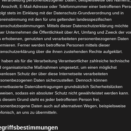
e Verarbeitung personenbezogener Daten, beispielsweise des Namens,
 Anschrift, E-Mail-Adresse oder Telefonnummer einer betroffenen Pers
olgt stets im Einklang mit der Datenschutz-Grundverordnung und in
ereinstimmung mit den für uns geltenden landesspezifischen
CHAFTEN
STADIEN
IMPRESSUM
tenschutzbestimmungen. Mittels dieser Datenschutzerklärung möchte
ser Unternehmen die Öffentlichkeit über Art, Umfang und Zweck der vo
s erhobenen, genutzten und verarbeiteten personenbezogenen Daten
ormieren. Ferner werden betroffene Personen mittels dieser
tenschutzerklärung über die ihnen zustehenden Rechte aufgeklärt.
portive de Zarzis (ESZ) – Club Africain Tunis (CA)
 haben als für die Verarbeitung Verantwortlicher zahlreiche technische
d organisatorische Maßnahmen umgesetzt, um einen möglichst
kenlosen Schutz der über diese Internetseite verarbeiteten
rsonenbezogenen Daten sicherzustellen. Dennoch können
Feb. 2025
-
14:00
ernetbasierte Datenübertragungen grundsätzlich Sicherheitslücken
nesien 2024/2025
| Spieltag 19
weisen, sodass ein absoluter Schutz nicht gewährleistet werden kann.
Halbzeit: 0-0
 diesem Grund steht es jeder betroffenen Person frei,
rsonenbezogene Daten auch auf alternativen Wegen, beispielsweise
efonisch, an uns zu übermitteln.
1
:
0
egriffsbestimmungen