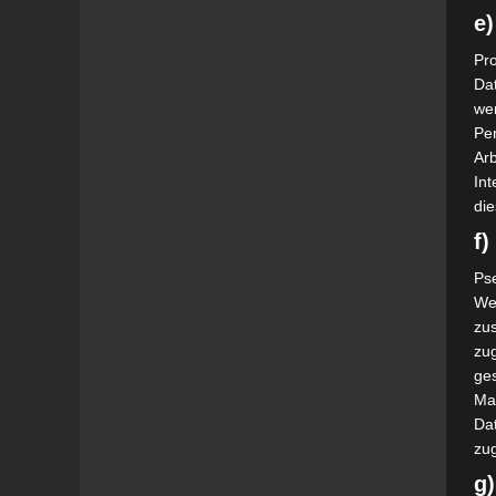
e)
Pro
Da
wer
Pe
Arb
Int
die
f
Ps
We
zus
zu
ge
Ma
Dat
zu
g)