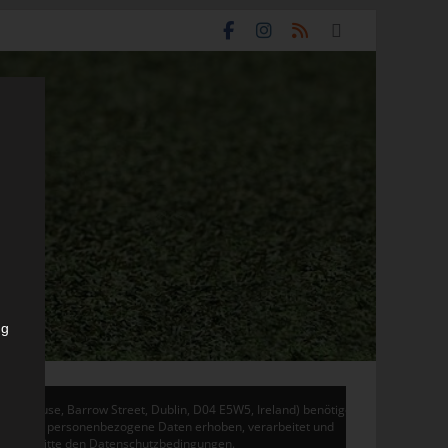
ng
don House, Barrow Street, Dublin, D04 E5W5, Ireland) benötigen
 Adsense personenbezogene Daten erhoben, verarbeitet und
en Sie bitte den Datenschutzbedingungen.