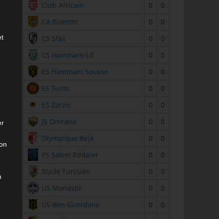
2
Club Africain
0
0
3
CA Bizertin
0
0
et
4
CS Sfax
0
0
5
CS Hammam-Lif
0
0
6
ES Hammam Sousse
0
0
7
ES Tunis
0
0
8
ES Zarzis
0
0
9
JS Omrane
0
0
er
10
Olympique Béjà
0
0
son
11
PS Sakiet Eddaïer
0
0
12
Stade Tunisien
0
0
n
13
US Monastir
0
0
14
US Ben Guerdane
0
0