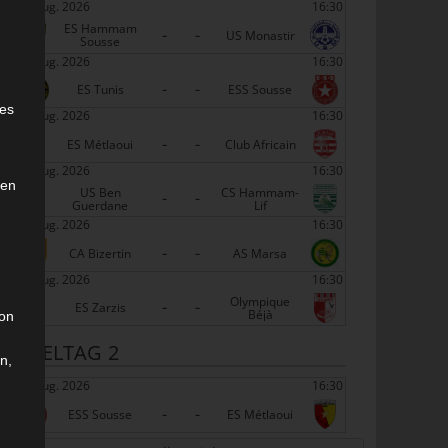
22 Aug. 2026
16:30
ES Hammam
-
-
US Monastir
Sousse
22 Aug. 2026
16:30
-
-
e
ES Tunis
ESS Sousse
ies
22 Aug. 2026
16:30
-
-
ES Métlaoui
Club Africain
22 Aug. 2026
16:30
den
US Ben
CS Hammam-
-
-
Guerdane
Lif
22 Aug. 2026
16:30
-
-
CA Bizertin
AS Marsa
22 Aug. 2026
16:30
Olympique
-
-
ES Zarzis
Béjà
son
SPIELTAG 2
n,
29 Aug. 2026
16:30
-
-
ESS Sousse
ES Métlaoui