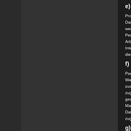
e)
Pro
Da
wer
Pe
Arb
Int
die
f
Ps
We
zus
zu
ge
Ma
Dat
zu
g)