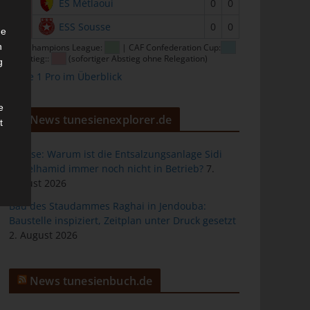
15
ES Métlaoui
0
0
16
ESS Sousse
0
0
he
n
CAF Champions League:
| CAF Confederation Cup:
| Abstieg::
(sofortiger Abstieg ohne Relegation)
g
Ligue 1 Pro im Überblick
e
News tunesienexplorer.de
t
Sousse: Warum ist die Entsalzungsanlage Sidi
Abdelhamid immer noch nicht in Betrieb?
7.
August 2026
des
Bau des Staudammes Raghai in Jendouba:
Baustelle inspiziert, Zeitplan unter Druck gesetzt
2. August 2026
ng
News tunesienbuch.de
h