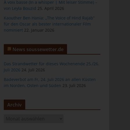
À voix basse (In a whisper | Mit leiser Stimme) –
von Leyla Bouzid
25. April 2026
Kaouther Ben Hania: „The Voice of Hind Rajab“
für den Oscar als bester internationaler Film
er
nominiert
22. Januar 2026
News soussewetter.de
Das Strandwetter für dieses Wochenende 25./26.
Juli 2026
24. Juli 2026
ten
Badeverbot am Fr, 24. Juli 2026 an allen Küsten
im Norden, Osten und Süden
23. Juli 2026
gen
Archiv
A
r