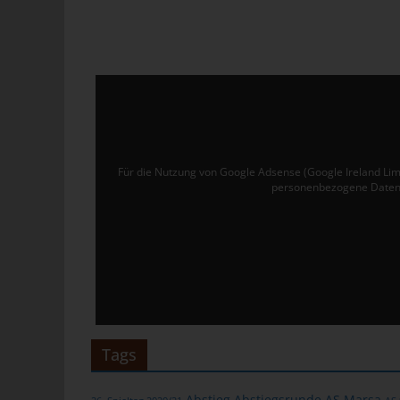
Ver
de
un
tun
Uw
Ru
Für die Nutzung von Google Adsense (Google Ireland Lim
40
personenbezogene Daten 
Te
E-
C
Die
üb
ge
Tags
Zah
ent
Abstieg
Abstiegsrunde
AS Marsa