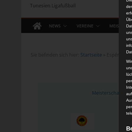
Di
Tunesien Ligafußball
der
erf
Üb
NEWS
VEREINE
MEISTERS
Da
un
un
inf
Da
Sie befinden sich hier:
Startseite
»
Espérance S
Wir
un
lüc
pe
14 
Int
Meisterschaft Tu
auf
Aus
pe
tel
B