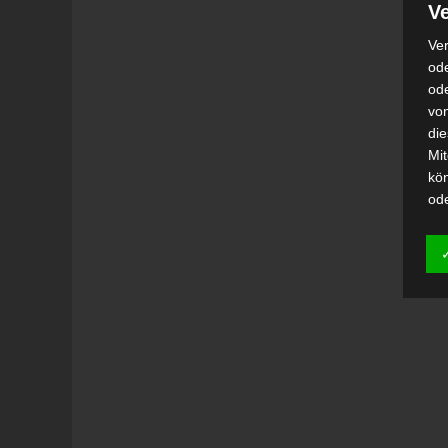
Ve
Ver
ode
od
vo
di
Mi
kö
od
h)
Auf
Ei
Ver
i
Emp
od
una
Be