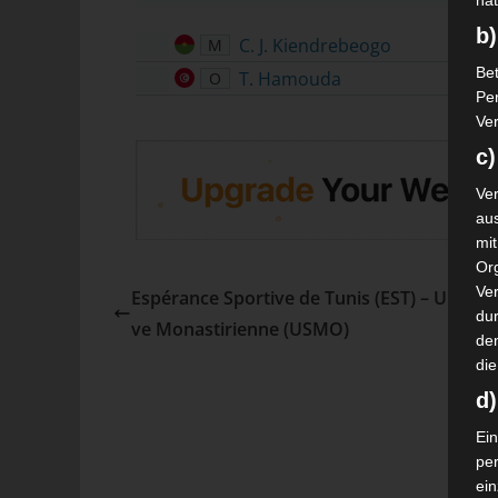
nat
b)
C. J. Kiendrebeogo
M
Bet
T. Hamouda
O
Pe
Ver
c)
Ver
au
mi
Or
Ve
Espérance Sportive de Tunis (EST) – Union S
dur
ve Monastirienne (USMO)
de
die
d
Ein
pe
ei