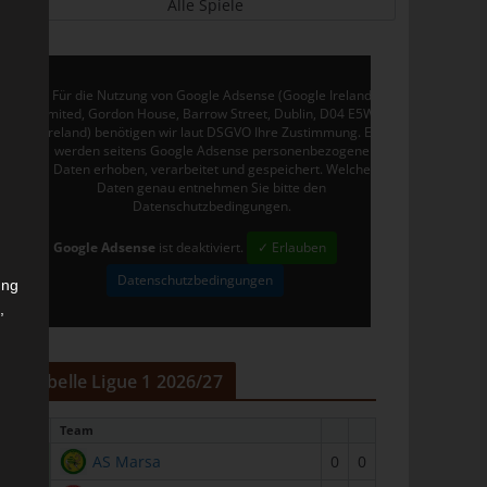
Alle Spiele
Für die Nutzung von Google Adsense (Google Ireland
Limited, Gordon House, Barrow Street, Dublin, D04 E5W5,
Ireland) benötigen wir laut DSGVO Ihre Zustimmung. Es
werden seitens Google Adsense personenbezogene
Daten erhoben, verarbeitet und gespeichert. Welche
Daten genau entnehmen Sie bitte den
Datenschutzbedingungen.
Google Adsense
ist deaktiviert.
✓ Erlauben
Datenschutzbedingungen
ung
,
r
Tabelle Ligue 1 2026/27
#
Team
1
AS Marsa
0
0