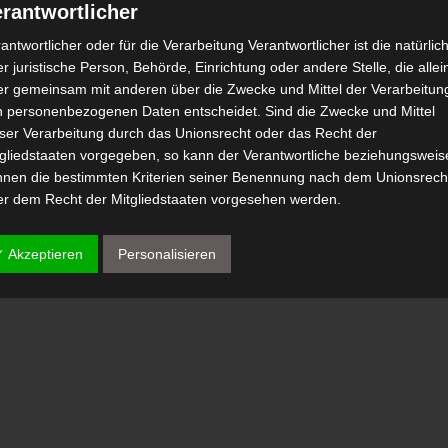
rantwortlicher
antwortlicher oder für die Verarbeitung Verantwortlicher ist die natürlic
r juristische Person, Behörde, Einrichtung oder andere Stelle, die allei
er gemeinsam mit anderen über die Zwecke und Mittel der Verarbeitun
n personenbezogenen Daten entscheidet. Sind die Zwecke und Mittel
eser Verarbeitung durch das Unionsrecht oder das Recht der
tgliedstaaten vorgegeben, so kann der Verantwortliche beziehungsweis
nnen die bestimmten Kriterien seiner Benennung nach dem Unionsrech
er dem Recht der Mitgliedstaaten vorgesehen werden.
 Auftragsverarbeiter
✓ Akzeptieren
Personalisieren
tragsverarbeiter ist eine natürliche oder juristische Person, Behörde,
nrichtung oder andere Stelle, die personenbezogene Daten im Auftrag 
antwortlichen verarbeitet.
) Empfänger
fänger ist eine natürliche oder juristische Person, Behörde, Einrichtu
er andere Stelle, der personenbezogene Daten offengelegt werden,
bhängig davon, ob es sich bei ihr um einen Dritten handelt oder nicht.
hörden, die im Rahmen eines bestimmten Untersuchungsauftrags nac