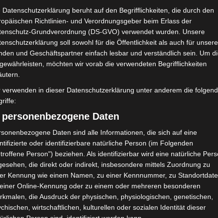
Jeunesse sportive d’El
 Datenschutzerklärung beruht auf den Begrifflichkeiten, die durch den
Omrane (JSO)
ropäischen Richtlinien- und Verordnungsgeber beim Erlass der
tenschutz-Grundverordnung (DS-GVO) verwendet wurden. Unsere
enschutzerklärung soll sowohl für die Öffentlichkeit als auch für unser
NDERGEBNIS
nden und Geschäftspartner einfach lesbar und verständlich sein. Um d
Stade Jlidi Zarzis
gewährleisten, möchten wir vorab die verwendeten Begrifflichkeiten
äutern.
r verwenden in dieser Datenschutzerklärung unter anderem die folgen
riffe:
) personenbezogene Daten
45'
sonenbezogene Daten sind alle Informationen, die sich auf eine
81'
ntifizierte oder identifizierbare natürliche Person (im Folgenden
Tor
90'
troffene Person") beziehen. Als identifizierbar wird eine natürliche Per
I. Ben Rejeb
+5
esehen, die direkt oder indirekt, insbesondere mittels Zuordnung zu
ner Kennung wie einem Namen, zu einer Kennnummer, zu Standortdate
 einer Online-Kennung oder zu einem oder mehreren besonderen
rkmalen, die Ausdruck der physischen, physiologischen, genetischen,
chischen, wirtschaftlichen, kulturellen oder sozialen Identität dieser
Jeunesse sportive d’El Omrane (JSO)