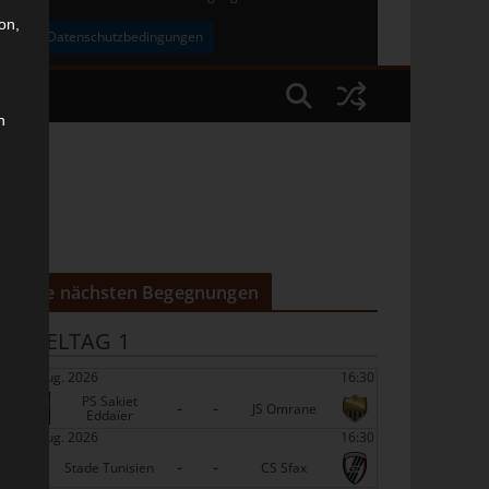
on,
uben
Datenschutzbedingungen
n
O)
Die nächsten Begegnungen
SPIELTAG 1
22 Aug. 2026
16:30
PS Sakiet
-
-
JS Omrane
Eddaïer
22 Aug. 2026
16:30
-
-
Stade Tunisien
CS Sfax