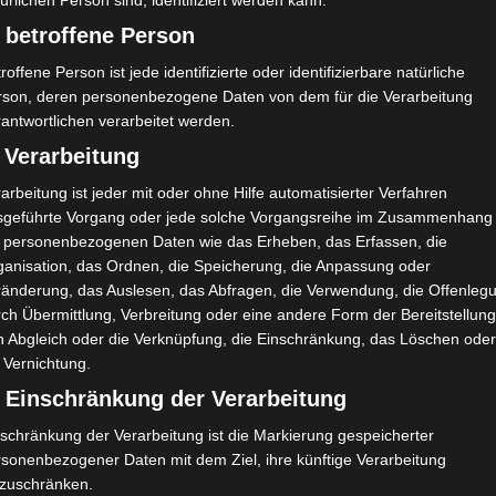
ürlichen Person sind, identifiziert werden kann.
 betroffene Person
I. Ben Rejeb
M
81'
90'
roffene Person ist jede identifizierte oder identifizierbare natürliche
45'
rson, deren personenbezogene Daten von dem für die Verarbeitung
antwortlichen verarbeitet werden.
 Verarbeitung
arbeitung ist jeder mit oder ohne Hilfe automatisierter Verfahren
sgeführte Vorgang oder jede solche Vorgangsreihe im Zusammenhang
t personenbezogenen Daten wie das Erheben, das Erfassen, die
ganisation, das Ordnen, die Speicherung, die Anpassung oder
ränderung, das Auslesen, das Abfragen, die Verwendung, die Offenleg
porti
Club Athlétique Bizertin (CAB) – Olympique de B
ch Übermittlung, Verbreitung oder eine andere Form der Bereitstellung
éjà (OB)
n Abgleich oder die Verknüpfung, die Einschränkung, das Löschen ode
 Vernichtung.
) Einschränkung der Verarbeitung
schränkung der Verarbeitung ist die Markierung gespeicherter
rsonenbezogener Daten mit dem Ziel, ihre künftige Verarbeitung
nzuschränken.