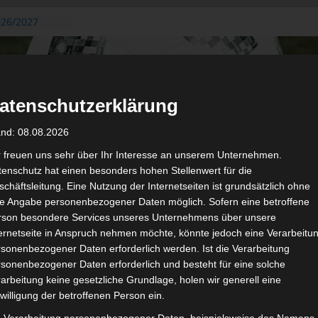
026/2027
3. August
de Gafsa
ug aus der
atenschutzerklärung
n der ersten 15
 2026/2027
and: 08.08.2026
 2026/2027 –
 19./20.
r freuen uns sehr über Ihr Interesse an unserem Unternehmen.
enschutz hat einen besonders hohen Stellenwert für die
gerichtshof
chäftsleitung. Eine Nutzung der Internetseiten ist grundsätzlich ohne
 – AS Soliman
de Angabe personenbezogener Daten möglich. Sofern eine betroffene
2 zu
rson besondere Services unseres Unternehmens über unsere
ternetseite in Anspruch nehmen möchte, könnte jedoch eine Verarbeitu
sonenbezogener Daten erforderlich werden. Ist die Verarbeitung
sonenbezogener Daten erforderlich und besteht für eine solche
arbeitung keine gesetzliche Grundlage, holen wir generell eine
de
Für die Nutzung von Google Adsense (Google Ireland Limited, Gor
willigung der betroffenen Person ein.
wir laut DSGVO Ihre Zustimmung. Es werden seitens Google
gespeichert. Welche Daten genau entnehm