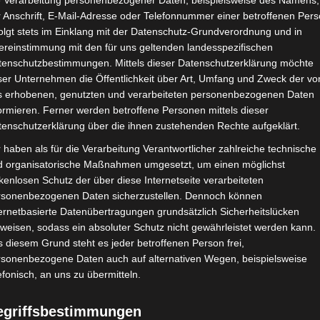
e Verarbeitung personenbezogener Daten, beispielsweise des Namens,
 Anschrift, E-Mail-Adresse oder Telefonnummer einer betroffenen Pers
Google Adsense
ist deaktiviert.
✓ Erla
olgt stets im Einklang mit der Datenschutz-Grundverordnung und in
ereinstimmung mit den für uns geltenden landesspezifischen
CHAFTEN
STADIEN
IMPRESSUM
tenschutzbestimmungen. Mittels dieser Datenschutzerklärung möchte
ser Unternehmen die Öffentlichkeit über Art, Umfang und Zweck der vo
s erhobenen, genutzten und verarbeiteten personenbezogenen Daten
ormieren. Ferner werden betroffene Personen mittels dieser
tenschutzerklärung über die ihnen zustehenden Rechte aufgeklärt.
portive de Zarzis (ESZ) – Jeunesse sportive d’El Omrane (JS
 haben als für die Verarbeitung Verantwortlicher zahlreiche technische
d organisatorische Maßnahmen umgesetzt, um einen möglichst
kenlosen Schutz der über diese Internetseite verarbeiteten
rsonenbezogenen Daten sicherzustellen. Dennoch können
Mai 2025
-
16:00
ernetbasierte Datenübertragungen grundsätzlich Sicherheitslücken
nesien 2024/2025
| Spieltag 30
weisen, sodass ein absoluter Schutz nicht gewährleistet werden kann.
Halbzeit: 1-0
 diesem Grund steht es jeder betroffenen Person frei,
rsonenbezogene Daten auch auf alternativen Wegen, beispielsweise
efonisch, an uns zu übermitteln.
2
:
1
egriffsbestimmungen