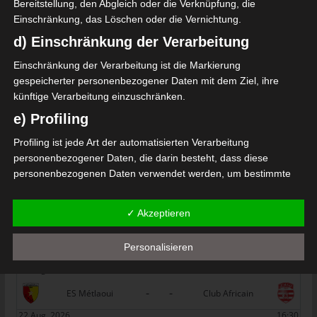
Bereitstellung, den Abgleich oder die Verknüpfung, die
de Rejiche (ASR)
Einschränkung, das Löschen oder die Vernichtung.
Die nächsten Begegnungen
d) Einschränkung der Verarbeitung
SPIELTAG 1
Einschränkung der Verarbeitung ist die Markierung
gespeicherter personenbezogener Daten mit dem Ziel, ihre
22 Aug. 2026
16:30
künftige Verarbeitung einzuschränken.
-
-
PS Sakiet Eddaïer
JS Omrane
e) Profiling
22 Aug. 2026
16:30
Profiling ist jede Art der automatisierten Verarbeitung
-
-
Stade Tunisien
CS Sfax
personenbezogener Daten, die darin besteht, dass diese
personenbezogenen Daten verwendet werden, um bestimmte
22 Aug. 2026
16:30
persönliche Aspekte, die sich auf eine natürliche Person
-
-
ES Hammam Sousse
US Monastir
beziehen, zu bewerten, insbesondere, um Aspekte bezüglich
✓ Akzeptieren
Arbeitsleistung, wirtschaftlicher Lage, Gesundheit, persönlicher
22 Aug. 2026
16:30
Vorlieben, Interessen, Zuverlässigkeit, Verhalten, Aufenthaltsort
-
-
Personalisieren
ES Tunis
ESS Sousse
oder Ortswechsel dieser natürlichen Person zu analysieren oder
vorherzusagen.
22 Aug. 2026
16:30
f) Pseudonymisierung
-
-
ES Métlaoui
Club Africain
Pseudonymisierung ist die Verarbeitung personenbezogener
22 Aug. 2026
16:30