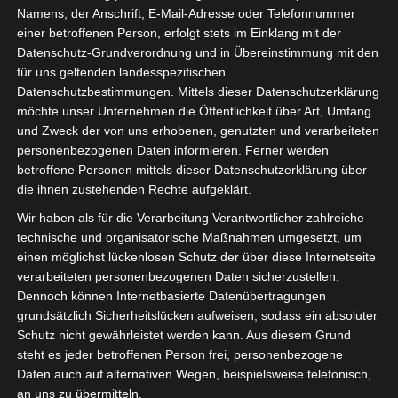
Namens, der Anschrift, E-Mail-Adresse oder Telefonnummer
einer betroffenen Person, erfolgt stets im Einklang mit der
Datenschutz-Grundverordnung und in Übereinstimmung mit den
für uns geltenden landesspezifischen
Sie befinden sich hier:
Startseite
»
Espoir Sportif de
Datenschutzbestimmungen. Mittels dieser Datenschutzerklärung
möchte unser Unternehmen die Öffentlichkeit über Art, Umfang
Hammam Sousse (ESHS) – Espérance Sportive de
und Zweck der von uns erhobenen, genutzten und verarbeiteten
Zarzis
personenbezogenen Daten informieren. Ferner werden
betroffene Personen mittels dieser Datenschutzerklärung über
die ihnen zustehenden Rechte aufgeklärt.
Wir haben als für die Verarbeitung Verantwortlicher zahlreiche
18 Mai 2022
-
15:00
technische und organisatorische Maßnahmen umgesetzt, um
Meisterschaft Tunesien 2021/22 - Playout
einen möglichst lückenlosen Schutz der über diese Internetseite
Abstiegsrunde
| Spieltag 3
verarbeiteten personenbezogenen Daten sicherzustellen.
Dennoch können Internetbasierte Datenübertragungen
Halbzeit: 0-0
grundsätzlich Sicherheitslücken aufweisen, sodass ein absoluter
Schutz nicht gewährleistet werden kann. Aus diesem Grund
1
Espoir Sportif de
steht es jeder betroffenen Person frei, personenbezogene
Hammam Sousse
Daten auch auf alternativen Wegen, beispielsweise telefonisch,
(ESHS)
an uns zu übermitteln.