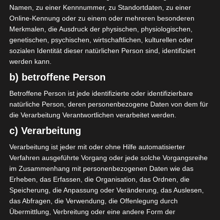
AUFSTELLUNGEN
Namen, zu einer Kennnummer, zu Standortdaten, zu einer
Online-Kennung oder zu einem oder mehreren besonderen
Espoir Sportif de Hammam Sousse (ESHS)
Merkmalen, die Ausdruck der physischen, physiologischen,
genetischen, psychischen, wirtschaftlichen, kulturellen oder
Y. Ben Souda
O
sozialen Identität dieser natürlichen Person sind, identifiziert
88'
werden kann.
b) betroffene Person
Espérance Sportive de Zarzis (ESZ)
Betroffene Person ist jede identifizierte oder identifizierbare
natürliche Person, deren personenbezogene Daten von dem für
M. Hedi Jertila
O
71'
die Verarbeitung Verantwortlichen verarbeitet werden.
c) Verarbeitung
Verarbeitung ist jeder mit oder ohne Hilfe automatisierter
Verfahren ausgeführte Vorgang oder jede solche Vorgangsreihe
im Zusammenhang mit personenbezogenen Daten wie das
Erheben, das Erfassen, die Organisation, das Ordnen, die
Olympique de Béjà (OB) – Étoile Sportive de Métla
Speicherung, die Anpassung oder Veränderung, das Auslesen,
oui (ESM)
das Abfragen, die Verwendung, die Offenlegung durch
Union Sportive de Tataouine (UST) – Avenir Sportif
Übermittlung, Verbreitung oder eine andere Form der