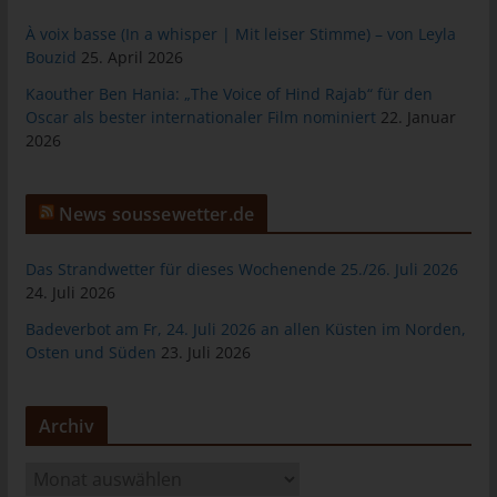
das Cookie gespeichert wurde. Dies ermöglicht es den
besuchten Internetseiten und Servern, den individuellen
À voix basse (In a whisper | Mit leiser Stimme) – von Leyla
Browser der betroffenen Person von anderen Internetbrowsern,
Bouzid
25. April 2026
die andere Cookies enthalten, zu unterscheiden. Ein bestimmter
Kaouther Ben Hania: „The Voice of Hind Rajab“ für den
Internetbrowser kann über die eindeutige Cookie-ID
Oscar als bester internationaler Film nominiert
22. Januar
wiedererkannt und identifiziert werden.
2026
Durch den Einsatz von Cookies kann den Nutzern dieser
Internetseite nutzerfreundlichere Services bereitstellen, die ohne
die Cookie-Setzung nicht möglich wären.
News soussewetter.de
Mittels eines Cookies können die Informationen und Angebote
Das Strandwetter für dieses Wochenende 25./26. Juli 2026
auf unserer Internetseite im Sinne des Benutzers optimiert
24. Juli 2026
werden. Cookies ermöglichen uns, wie bereits erwähnt, die
Benutzer unserer Internetseite wiederzuerkennen. Zweck dieser
Badeverbot am Fr, 24. Juli 2026 an allen Küsten im Norden,
Wiedererkennung ist es, den Nutzern die Verwendung unserer
Osten und Süden
23. Juli 2026
Internetseite zu erleichtern. Der Benutzer einer Internetseite, die
Cookies verwendet, muss beispielsweise nicht bei jedem
Besuch der Internetseite erneut seine Zugangsdaten eingeben,
Archiv
weil dies von der Internetseite und dem auf dem
Computersystem des Benutzers abgelegten Cookie
A
übernommen wird. Ein weiteres Beispiel ist das Cookie eines