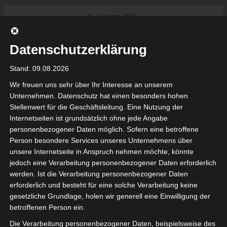
Skip
9. August 2026
to
Das Neueste:
Ligue 1 Pro: Saison 2026/2027
content
beginnt am 22. und 23. August
Datenschutzerklärung
2026 (Update)
El Gawafel Sportives de Gafsa
Stand: 09.08.2026
(EGSG) kündigt Rückzug aus der
Meisterschaft an
Wir freuen uns sehr über Ihr Interesse an unserem
Ligue 1 Pro: Spielplan der ersten 15
Unternehmen. Datenschutz hat einen besonders hohen
Spieltage der Saison 2026/2027
Stellenwert für die Geschäftsleitung. Eine Nutzung der
Ligue 2 Pro Tunesien 2026/2027 –
Internetseiten ist grundsätzlich ohne jede Angabe
Saison beginnt am am 19./20.
tunesienfussball.de
personenbezogener Daten möglich. Sofern eine betroffene
September 2026
Person besondere Services unseres Unternehmens über
Internationaler Sportgerichtshof
unsere Internetseite in Anspruch nehmen möchte, könnte
lehnt Eilverfahren ab – AS Soliman
Tunesien Ligafußball
jedoch eine Verarbeitung personenbezogener Daten erforderlich
steuert auf die Ligue 2 zu
werden. Ist die Verarbeitung personenbezogener Daten
Nutzung von Google Adsense (Google Ireland Limited, Gordon House, Barrow Stree
erforderlich und besteht für eine solche Verarbeitung keine
, Ireland) benötigen wir laut DSGVO Ihre Zustimmung. Es werden seitens Goog
gesetzliche Grundlage, holen wir generell eine Einwilligung der
nbezogene Daten erhoben, verarbeitet und gespeichert. Welche Daten genau 
bitte den Datenschutzbedingungen.
betroffenen Person ein.
Die Verarbeitung personenbezogener Daten, beispielsweise des
Google Adsense
ist deaktiviert.
✓ Erlauben
Datenschutzbedingungen