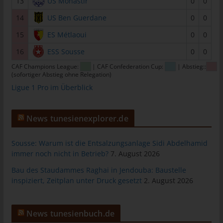
13
US Monastir
0
0
tunesienfussball.de
14
US Ben Guerdane
0
0
Uwe Wassenberg
15
ES Métlaoui
0
0
Rue 2 Mars
16
ESS Sousse
0
0
4022 Akouda - Tunesien
CAF Champions League:
| CAF Confederation Cup:
| Abstieg::
Telefon: +216 216 16 616
(sofortiger Abstieg ohne Relegation)
Ligue 1 Pro im Überblick
E-Mail:
Cookies
News tunesienexplorer.de
Die Internetseiten verwenden Cookies. Cookies sind
Textdateien, welche über einen Internetbrowser auf einem
Sousse: Warum ist die Entsalzungsanlage Sidi Abdelhamid
immer noch nicht in Betrieb?
7. August 2026
Computersystem abgelegt und gespeichert werden.
Zahlreiche Internetseiten und Server verwenden Cookies. Viele
Bau des Staudammes Raghai in Jendouba: Baustelle
inspiziert, Zeitplan unter Druck gesetzt
2. August 2026
Cookies enthalten eine sogenannte Cookie-ID. Eine Cookie-ID
ist eine eindeutige Kennung des Cookies. Sie besteht aus einer
Zeichenfolge, durch welche Internetseiten und Server dem
News tunesienbuch.de
konkreten Internetbrowser zugeordnet werden können, in dem