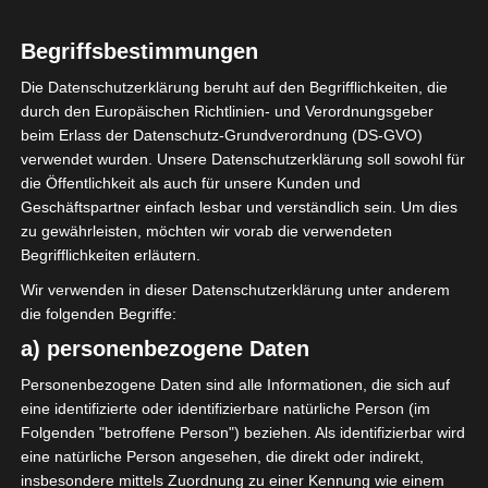
Begriffsbestimmungen
1
Espérance
Die Datenschutzerklärung beruht auf den Begrifflichkeiten, die
Sportive de Zarzis
durch den Europäischen Richtlinien- und Verordnungsgeber
(ESZ)
beim Erlass der Datenschutz-Grundverordnung (DS-GVO)
verwendet wurden. Unsere Datenschutzerklärung soll sowohl für
die Öffentlichkeit als auch für unsere Kunden und
ENDERGEBNIS
Geschäftspartner einfach lesbar und verständlich sein. Um dies
zu gewährleisten, möchten wir vorab die verwendeten
Stade Municipal Bou Ali-Lahouar, Hammam
Sousse
Begrifflichkeiten erläutern.
Wir verwenden in dieser Datenschutzerklärung unter anderem
die folgenden Begriffe:
TORE
a) personenbezogene Daten
Tor
71'
M. Hedi Jertila
Personenbezogene Daten sind alle Informationen, die sich auf
Tor
eine identifizierte oder identifizierbare natürliche Person (im
88'
Y. Ben Souda
Folgenden "betroffene Person") beziehen. Als identifizierbar wird
eine natürliche Person angesehen, die direkt oder indirekt,
insbesondere mittels Zuordnung zu einer Kennung wie einem