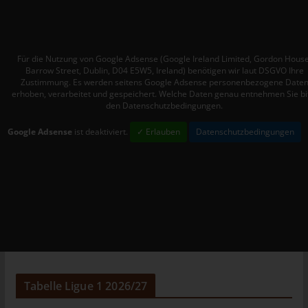
Mitgliedstaaten vorgesehen werden.
h) Auftragsverarbeiter
Auftragsverarbeiter ist eine natürliche oder juristische Person,
Für die Nutzung von Google Adsense (Google Ireland Limited, Gordon House
Behörde, Einrichtung oder andere Stelle, die personenbezogene
Barrow Street, Dublin, D04 E5W5, Ireland) benötigen wir laut DSGVO Ihre
Daten im Auftrag des Verantwortlichen verarbeitet.
Zustimmung. Es werden seitens Google Adsense personenbezogene Date
erhoben, verarbeitet und gespeichert. Welche Daten genau entnehmen Sie bi
i) Empfänger
den Datenschutzbedingungen.
Empfänger ist eine natürliche oder juristische Person, Behörde,
Google Adsense
ist deaktiviert.
✓ Erlauben
Datenschutzbedingungen
Einrichtung oder andere Stelle, der personenbezogene Daten
offengelegt werden, unabhängig davon, ob es sich bei ihr um
einen Dritten handelt oder nicht. Behörden, die im Rahmen
eines bestimmten Untersuchungsauftrags nach dem
Unionsrecht oder dem Recht der Mitgliedstaaten
möglicherweise personenbezogene Daten erhalten, gelten
jedoch nicht als Empfänger.
j) Dritter
Dritter ist eine natürliche oder juristische Person, Behörde,
Tabelle Ligue 1 2026/27
Einrichtung oder andere Stelle außer der betroffenen Person,
dem Verantwortlichen, dem Auftragsverarbeiter und den