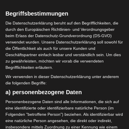
1
Avenir Sportif de
Begriffsbestimmungen
Soliman (ASS)
Die Datenschutzerklärung beruht auf den Begrifflichkeiten, die
durch den Europäischen Richtlinien- und Verordnungsgeber
beim Erlass der Datenschutz-Grundverordnung (DS-GVO)
ENDERGEBNIS
verwendet wurden. Unsere Datenschutzerklärung soll sowohl für
Stade Hédi-Enneifer Bardo
die Öffentlichkeit als auch für unsere Kunden und
Geschäftspartner einfach lesbar und verständlich sein. Um dies
zu gewährleisten, möchten wir vorab die verwendeten
TORE
Begrifflichkeiten erläutern.
Wir verwenden in dieser Datenschutzerklärung unter anderem
Tor
60'
B. Mejri
die folgenden Begriffe:
Tor
90'
a) personenbezogene Daten
A. Ben Mahmoud
Personenbezogene Daten sind alle Informationen, die sich auf
eine identifizierte oder identifizierbare natürliche Person (im
AUFSTELLUNGEN
Folgenden "betroffene Person") beziehen. Als identifizierbar wird
eine natürliche Person angesehen, die direkt oder indirekt,
Stade Tunisien (ST)
insbesondere mittels Zuordnung zu einer Kennung wie einem