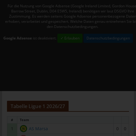
Mitgliedstaaten vorgesehen werden.
Für die Nutzung von Google Adsense (Google Ireland Limited, Gordon House
Barrow Street, Dublin, D04 E5W5, Ireland) benötigen wir laut DSGVO Ihre
h) Auftragsverarbeiter
Zustimmung. Es werden seitens Google Adsense personenbezogene Date
erhoben, verarbeitet und gespeichert. Welche Daten genau entnehmen Sie bi
Auftragsverarbeiter ist eine natürliche oder juristische Person,
den Datenschutzbedingungen.
Behörde, Einrichtung oder andere Stelle, die personenbezogene
Daten im Auftrag des Verantwortlichen verarbeitet.
Google Adsense
ist deaktiviert.
✓ Erlauben
Datenschutzbedingungen
i) Empfänger
Empfänger ist eine natürliche oder juristische Person, Behörde,
Einrichtung oder andere Stelle, der personenbezogene Daten
offengelegt werden, unabhängig davon, ob es sich bei ihr um
einen Dritten handelt oder nicht. Behörden, die im Rahmen
eines bestimmten Untersuchungsauftrags nach dem
Unionsrecht oder dem Recht der Mitgliedstaaten
möglicherweise personenbezogene Daten erhalten, gelten
jedoch nicht als Empfänger.
Tabelle Ligue 1 2026/27
j) Dritter
#
Team
Dritter ist eine natürliche oder juristische Person, Behörde,
1
AS Marsa
0
0
Einrichtung oder andere Stelle außer der betroffenen Person,
dem Verantwortlichen, dem Auftragsverarbeiter und den