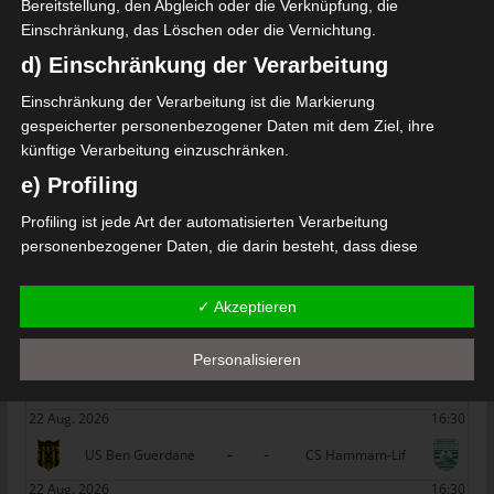
Bereitstellung, den Abgleich oder die Verknüpfung, die
SPIELTAG 1
Einschränkung, das Löschen oder die Vernichtung.
22 Aug. 2026
16:30
d) Einschränkung der Verarbeitung
-
-
PS Sakiet Eddaïer
JS Omrane
Einschränkung der Verarbeitung ist die Markierung
gespeicherter personenbezogener Daten mit dem Ziel, ihre
22 Aug. 2026
16:30
künftige Verarbeitung einzuschränken.
-
-
Stade Tunisien
CS Sfax
e) Profiling
22 Aug. 2026
16:30
Profiling ist jede Art der automatisierten Verarbeitung
-
-
ES Hammam Sousse
US Monastir
personenbezogener Daten, die darin besteht, dass diese
personenbezogenen Daten verwendet werden, um bestimmte
22 Aug. 2026
16:30
persönliche Aspekte, die sich auf eine natürliche Person
✓ Akzeptieren
-
-
ES Tunis
ESS Sousse
beziehen, zu bewerten, insbesondere, um Aspekte bezüglich
Arbeitsleistung, wirtschaftlicher Lage, Gesundheit, persönlicher
22 Aug. 2026
16:30
Personalisieren
Vorlieben, Interessen, Zuverlässigkeit, Verhalten, Aufenthaltsort
-
-
ES Métlaoui
Club Africain
oder Ortswechsel dieser natürlichen Person zu analysieren oder
vorherzusagen.
22 Aug. 2026
16:30
f) Pseudonymisierung
-
-
US Ben Guerdane
CS Hammam-Lif
Pseudonymisierung ist die Verarbeitung personenbezogener
22 Aug. 2026
16:30