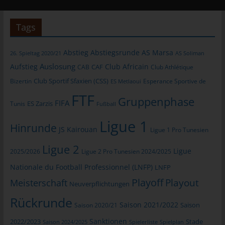
allgemeinen Daten und Informationen werden in den Logfiles
des Servers gespeichert. Erfasst werden können die (1)
Tags
verwendeten Browsertypen und Versionen, (2) das vom
zugreifenden System verwendete Betriebssystem, (3) die
Internetseite, von welcher ein zugreifendes System auf unsere
Abstieg
Abstiegsrunde
AS Marsa
26. Spieltag 2020/21
AS Soliman
Internetseite gelangt (sogenannte Referrer), (4) die
Auslosung
Aufstieg
Club Africain
CAB
CAF
Club Athlétique
Unterwebseiten, welche über ein zugreifendes System auf
Club Sportif Sfaxien (CSS)
Bizertin
Esperance Sportive de
ES Metlaoui
unserer Internetseite angesteuert werden, (5) das Datum und
FTF
die Uhrzeit eines Zugriffs auf die Internetseite, (6) eine Internet-
Gruppenphase
FIFA
Tunis
ES Zarzis
Fußball
Protokoll-Adresse (IP-Adresse), (7) der Internet-Service-
Provider des zugreifenden Systems und (8) sonstige ähnliche
Ligue 1
Hinrunde
Daten und Informationen, die der Gefahrenabwehr im Falle von
JS Kairouan
Ligue 1 Pro Tunesien
Angriffen auf unsere informationstechnologischen Systeme
Ligue 2
Ligue
dienen.
2025/2026
Ligue 2 Pro Tunesien 2024/2025
Nationale du Football Professionnel (LNFP)
Bei der Nutzung dieser allgemeinen Daten und Informationen
LNFP
ziehen wird keine Rückschlüsse auf die betroffene Person.
Playoff
Playout
Meisterschaft
Neuverpflichtungen
Diese Informationen werden vielmehr benötigt, um (1) die
Rückrunde
Inhalte unserer Internetseite korrekt auszuliefern, (2) die Inhalte
Saison 2021/2022
Saison 2020/21
Saison
unserer Internetseite sowie die Werbung für diese zu
Sanktionen
2022/2023
Stade
optimieren, (3) die dauerhafte Funktionsfähigkeit unserer
Saison 2024/2025
Spielerliste
Spielplan