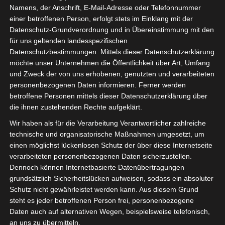
Namens, der Anschrift, E-Mail-Adresse oder Telefonnummer
einer betroffenen Person, erfolgt stets im Einklang mit der
Datenschutz-Grundverordnung und in Übereinstimmung mit den
für uns geltenden landesspezifischen
Sie befinden sich hier:
Startseite
»
Stade Tunisien (ST)
Datenschutzbestimmungen. Mittels dieser Datenschutzerklärung
– Avenir Sportif de Soliman (ASS)
möchte unser Unternehmen die Öffentlichkeit über Art, Umfang
und Zweck der von uns erhobenen, genutzten und verarbeiteten
personenbezogenen Daten informieren. Ferner werden
betroffene Personen mittels dieser Datenschutzerklärung über
die ihnen zustehenden Rechte aufgeklärt.
20 März 2021
-
14:00
Meisterschaft Tunesien 2020/21
| Spieltag
Wir haben als für die Verarbeitung Verantwortlicher zahlreiche
20
technische und organisatorische Maßnahmen umgesetzt, um
Halbzeit: 0-0
einen möglichst lückenlosen Schutz der über diese Internetseite
verarbeiteten personenbezogenen Daten sicherzustellen.
Dennoch können Internetbasierte Datenübertragungen
1
grundsätzlich Sicherheitslücken aufweisen, sodass ein absoluter
Stade Tunisien
Schutz nicht gewährleistet werden kann. Aus diesem Grund
(ST)
steht es jeder betroffenen Person frei, personenbezogene
Daten auch auf alternativen Wegen, beispielsweise telefonisch,
an uns zu übermitteln.