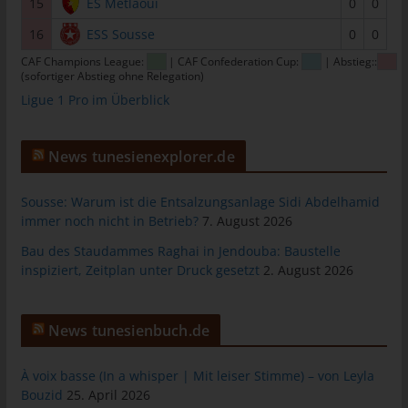
15
ES Métlaoui
0
0
tunesienfussball.de
16
ESS Sousse
0
0
Uwe Wassenberg
CAF Champions League:
| CAF Confederation Cup:
| Abstieg::
Rue 2 Mars
(sofortiger Abstieg ohne Relegation)
Ligue 1 Pro im Überblick
4022 Akouda - Tunesien
Telefon: +216 216 16 616
News tunesienexplorer.de
E-Mail:
Sousse: Warum ist die Entsalzungsanlage Sidi Abdelhamid
Cookies
immer noch nicht in Betrieb?
7. August 2026
Die Internetseiten verwenden Cookies. Cookies sind
Bau des Staudammes Raghai in Jendouba: Baustelle
Textdateien, welche über einen Internetbrowser auf einem
inspiziert, Zeitplan unter Druck gesetzt
2. August 2026
Computersystem abgelegt und gespeichert werden.
Zahlreiche Internetseiten und Server verwenden Cookies. Viele
News tunesienbuch.de
Cookies enthalten eine sogenannte Cookie-ID. Eine Cookie-ID
ist eine eindeutige Kennung des Cookies. Sie besteht aus einer
Zeichenfolge, durch welche Internetseiten und Server dem
À voix basse (In a whisper | Mit leiser Stimme) – von Leyla
konkreten Internetbrowser zugeordnet werden können, in dem
Bouzid
25. April 2026