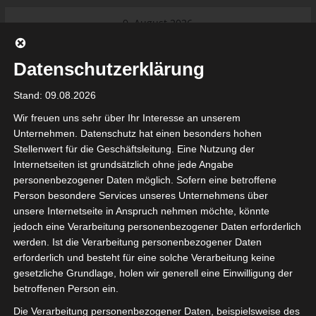
Skip
9. August 2026
to
Das Neueste:
Ligue 1 Pro: Saison 2026/2027
content
beginnt am 22. und 23. August
Datenschutzerklärung
2026 (Update)
El Gawafel Sportives de Gafsa
Stand: 09.08.2026
(EGSG) kündigt Rückzug aus der
Meisterschaft an
Wir freuen uns sehr über Ihr Interesse an unserem
Ligue 1 Pro: Spielplan der ersten 15
Unternehmen. Datenschutz hat einen besonders hohen
Spieltage der Saison 2026/2027
Stellenwert für die Geschäftsleitung. Eine Nutzung der
Ligue 2 Pro Tunesien 2026/2027 –
Internetseiten ist grundsätzlich ohne jede Angabe
Saison beginnt am am 19./20.
tunesienfussball.de
personenbezogener Daten möglich. Sofern eine betroffene
September 2026
Person besondere Services unseres Unternehmens über
Internationaler Sportgerichtshof
unsere Internetseite in Anspruch nehmen möchte, könnte
lehnt Eilverfahren ab – AS Soliman
Tunesien Ligafußball
jedoch eine Verarbeitung personenbezogener Daten erforderlich
steuert auf die Ligue 2 zu
werden. Ist die Verarbeitung personenbezogener Daten
erforderlich und besteht für eine solche Verarbeitung keine
gesetzliche Grundlage, holen wir generell eine Einwilligung der
betroffenen Person ein.
Die Verarbeitung personenbezogener Daten, beispielsweise des