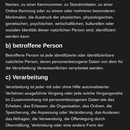
Namen, zu einer Kennnummer, zu Standortdaten, zu einer
9
B. Mejri
O
Online-Kennung oder zu einem oder mehreren besonderen
60'
Merkmalen, die Ausdruck der physischen, physiologischen,
genetischen, psychischen, wirtschaftlichen, kulturellen oder
Avenir Sportif de Soliman (ASS)
sozialen Identität dieser natürlichen Person sind, identifiziert
werden kann.
3
A. Ben Mahmoud
D
90'
b) betroffene Person
Betroffene Person ist jede identifizierte oder identifizierbare
natürliche Person, deren personenbezogene Daten von dem für
die Verarbeitung Verantwortlichen verarbeitet werden.
c) Verarbeitung
Verarbeitung ist jeder mit oder ohne Hilfe automatisierter
Avenir Sportif de Rejiche (ASR) – Espérance Sportiv
Verfahren ausgeführte Vorgang oder jede solche Vorgangsreihe
e de Tunis (EST)
im Zusammenhang mit personenbezogenen Daten wie das
Olympique de Béjà (OB) – Étoile sportive de Métla
Erheben, das Erfassen, die Organisation, das Ordnen, die
Speicherung, die Anpassung oder Veränderung, das Auslesen,
oui (ESM)
das Abfragen, die Verwendung, die Offenlegung durch
Die nächsten Begegnungen
Übermittlung, Verbreitung oder eine andere Form der