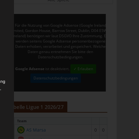
Für die Nutzung von Google Adsense (Google Ireland
Limited, Gordon House, Barrow Street, Dublin, D04 E5W5,
Ireland) benötigen wir laut DSGVO Ihre Zustimmung. Es
werden seitens Google Adsense personenbezogene
Daten erhoben, verarbeitet und gespeichert. Welche
Daten genau entnehmen Sie bitte den
Datenschutzbedingungen.
Google Adsense
ist deaktiviert.
✓ Erlauben
Datenschutzbedingungen
ung
,
r
Tabelle Ligue 1 2026/27
#
Team
1
AS Marsa
0
0