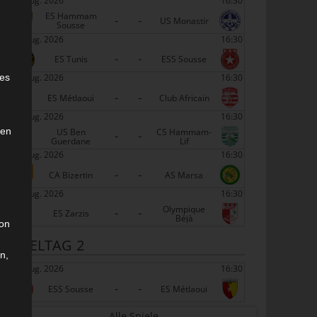
22 Aug. 2026
16:30
ES Hammam
-
-
US Monastir
Sousse
22 Aug. 2026
16:30
-
-
ES Tunis
ESS Sousse
e
22 Aug. 2026
16:30
ies
-
-
ES Métlaoui
Club Africain
22 Aug. 2026
16:30
den
US Ben
CS Hammam-
-
-
Guerdane
Lif
22 Aug. 2026
16:30
-
-
CA Bizertin
AS Marsa
22 Aug. 2026
16:30
Olympique
-
-
ES Zarzis
Béjà
son
SPIELTAG 2
n,
29 Aug. 2026
16:30
-
-
ESS Sousse
ES Métlaoui
Alle Spiele