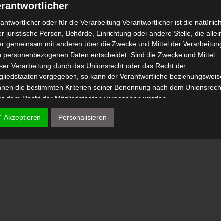
rantwortlicher
antwortlicher oder für die Verarbeitung Verantwortlicher ist die natürlic
r juristische Person, Behörde, Einrichtung oder andere Stelle, die allei
er gemeinsam mit anderen über die Zwecke und Mittel der Verarbeitun
n personenbezogenen Daten entscheidet. Sind die Zwecke und Mittel
eser Verarbeitung durch das Unionsrecht oder das Recht der
tgliedstaaten vorgegeben, so kann der Verantwortliche beziehungsweis
nnen die bestimmten Kriterien seiner Benennung nach dem Unionsrech
er dem Recht der Mitgliedstaaten vorgesehen werden.
 Auftragsverarbeiter
✓ Akzeptieren
Personalisieren
tragsverarbeiter ist eine natürliche oder juristische Person, Behörde,
nrichtung oder andere Stelle, die personenbezogene Daten im Auftrag 
antwortlichen verarbeitet.
) Empfänger
fänger ist eine natürliche oder juristische Person, Behörde, Einrichtu
er andere Stelle, der personenbezogene Daten offengelegt werden,
bhängig davon, ob es sich bei ihr um einen Dritten handelt oder nicht.
hörden, die im Rahmen eines bestimmten Untersuchungsauftrags nac