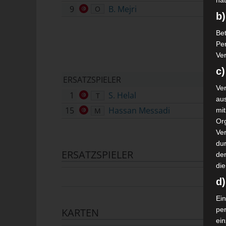
nat
9
B. Mejri
O
b)
Bet
Pe
Ver
c)
ERSATZSPIELER
Ver
1
S. Helal
T
au
15
Hassan Messadi
M
mi
Or
Ve
dur
ERSATZSPIELER
de
die
d
Ein
pe
KARTEN
ei