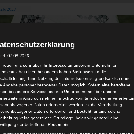
026/2027
3. August
de Gafsa
ug aus der
atenschutzerklärung
n der ersten 15
 2026/2027
and: 07.08.2026
 2026/2027 –
 19./20.
r freuen uns sehr über Ihr Interesse an unserem Unternehmen.
enschutz hat einen besonders hohen Stellenwert für die
gerichtshof
chäftsleitung. Eine Nutzung der Internetseiten ist grundsätzlich ohne
 – AS Soliman
de Angabe personenbezogener Daten möglich. Sofern eine betroffene
2 zu
rson besondere Services unseres Unternehmens über unsere
ternetseite in Anspruch nehmen möchte, könnte jedoch eine Verarbeitu
sonenbezogener Daten erforderlich werden. Ist die Verarbeitung
sonenbezogener Daten erforderlich und besteht für eine solche
arbeitung keine gesetzliche Grundlage, holen wir generell eine
de
willigung der betroffenen Person ein.