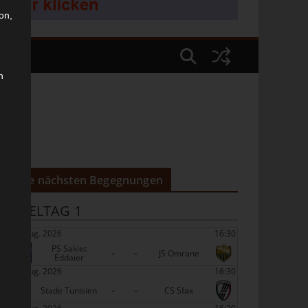
on,
n
Die nächsten Begegnungen
SPIELTAG 1
22 Aug. 2026
16:30
PS Sakiet
-
-
JS Omrane
Eddaïer
22 Aug. 2026
16:30
-
-
Stade Tunisien
CS Sfax