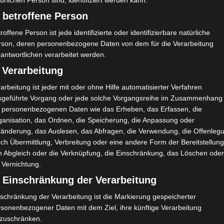
ürlichen Person sind, identifiziert werden kann.
10
O. Zekri
O
 betroffene Person
1
Ali Ayari
T
roffene Person ist jede identifizierte oder identifizierbare natürliche
6
S. Akremi
D
rson, deren personenbezogene Daten von dem für die Verarbeitung
20
A. Tlili
D
antwortlichen verarbeitet werden.
 Verarbeitung
ERSATZSPIELER
arbeitung ist jeder mit oder ohne Hilfe automatisierter Verfahren
14
B. Sayyari
D
84'
sgeführte Vorgang oder jede solche Vorgangsreihe im Zusammenhang
10
K. Gharsellaoui
M
t personenbezogenen Daten wie das Erheben, das Erfassen, die
ganisation, das Ordnen, die Speicherung, die Anpassung oder
ränderung, das Auslesen, das Abfragen, die Verwendung, die Offenleg
ch Übermittlung, Verbreitung oder eine andere Form der Bereitstellung
n Abgleich oder die Verknüpfung, die Einschränkung, das Löschen ode
 Vernichtung.
Ausgewechselt
Eingewechselt
84'
H. Mhamdi
B. Sayyari
) Einschränkung der Verarbeitung
schränkung der Verarbeitung ist die Markierung gespeicherter
rsonenbezogener Daten mit dem Ziel, ihre künftige Verarbeitung
nzuschränken.