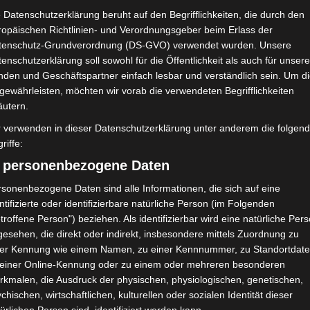
Union Sportive de Ben
 Datenschutzerklärung beruht auf den Begrifflichkeiten, die durch den
Guerdane (USBG)
ropäischen Richtlinien- und Verordnungsgeber beim Erlass der
tenschutz-Grundverordnung (DS-GVO) verwendet wurden. Unsere
NDERGEBNIS
enschutzerklärung soll sowohl für die Öffentlichkeit als auch für unser
nden und Geschäftspartner einfach lesbar und verständlich sein. Um d
 Hédi-Enneifer Bardo
gewährleisten, möchten wir vorab die verwendeten Begrifflichkeiten
äutern.
r verwenden in dieser Datenschutzerklärung unter anderem die folgen
riffe:
Union Sportive de Ben Guerdane (USBG)
) personenbezogene Daten
sonenbezogene Daten sind alle Informationen, die sich auf eine
18
M. Amine Hamrouni
D
ntifizierte oder identifizierbare natürliche Person (im Folgenden
11
H. Mhamdi
D
84'
84'
troffene Person") beziehen. Als identifizierbar wird eine natürliche Per
esehen, die direkt oder indirekt, insbesondere mittels Zuordnung zu
2
M. A. Mhadhbi
D
88'
87'
ner Kennung wie einem Namen, zu einer Kennnummer, zu Standortdate
18
M. Ben Tarcha
M
87'
 einer Online-Kennung oder zu einem oder mehreren besonderen
25
M. Guesmi
M
rkmalen, die Ausdruck der physischen, physiologischen, genetischen,
chischen, wirtschaftlichen, kulturellen oder sozialen Identität dieser
8
A. Brigui
M