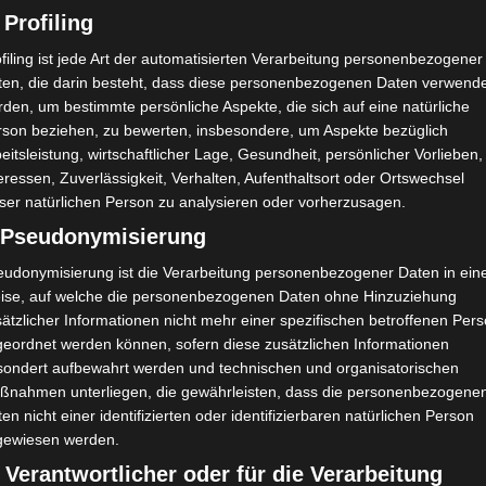
Gelbe Karte
84'
 Profiling
H. Mhamdi
87'
filing ist jede Art der automatisierten Verarbeitung personenbezogener
ten, die darin besteht, dass diese personenbezogenen Daten verwend
Gelbe Karte
87'
den, um bestimmte persönliche Aspekte, die sich auf eine natürliche
M. A. Mhadhbi
rson beziehen, zu bewerten, insbesondere, um Aspekte bezüglich
88'
eitsleistung, wirtschaftlicher Lage, Gesundheit, persönlicher Vorlieben,
eressen, Zuverlässigkeit, Verhalten, Aufenthaltsort oder Ortswechsel
ser natürlichen Person zu analysieren oder vorherzusagen.
) Pseudonymisierung
eudonymisierung ist die Verarbeitung personenbezogener Daten in ein
ise, auf welche die personenbezogenen Daten ohne Hinzuziehung
ätzlicher Informationen nicht mehr einer spezifischen betroffenen Per
Monast
Avenir Sportif de Rejiche (ASR) – Club Athlétique
geordnet werden können, sofern diese zusätzlichen Informationen
Bizertin (CAB)
sondert aufbewahrt werden und technischen und organisatorischen
ßnahmen unterliegen, die gewährleisten, dass die personenbezogene
en nicht einer identifizierten oder identifizierbaren natürlichen Person
gewiesen werden.
 Verantwortlicher oder für die Verarbeitung