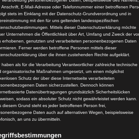
e Verarbeitung personenbezogener Daten, beispielsweise des Namens,
 Anschrift, E-Mail-Adresse oder Telefonnummer einer betroffenen Pers
olgt stets im Einklang mit der Datenschutz-Grundverordnung und in
ereinstimmung mit den für uns geltenden landesspezifischen
CHAFTEN
STADIEN
IMPRESSUM
tenschutzbestimmungen. Mittels dieser Datenschutzerklärung möchte
ser Unternehmen die Öffentlichkeit über Art, Umfang und Zweck der vo
s erhobenen, genutzten und verarbeiteten personenbezogenen Daten
ormieren. Ferner werden betroffene Personen mittels dieser
tenschutzerklärung über die ihnen zustehenden Rechte aufgeklärt.
sien (ST) – Union Sportive de Ben Guerdane (USBG)
 haben als für die Verarbeitung Verantwortlicher zahlreiche technische
d organisatorische Maßnahmen umgesetzt, um einen möglichst
kenlosen Schutz der über diese Internetseite verarbeiteten
rsonenbezogenen Daten sicherzustellen. Dennoch können
Jan. 2021
-
14:00
ernetbasierte Datenübertragungen grundsätzlich Sicherheitslücken
unesien 2020/21
| Spieltag 10
weisen, sodass ein absoluter Schutz nicht gewährleistet werden kann.
Halbzeit: -
 diesem Grund steht es jeder betroffenen Person frei,
rsonenbezogene Daten auch auf alternativen Wegen, beispielsweise
efonisch, an uns zu übermitteln.
0
:
0
egriffsbestimmungen