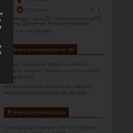
16
ESS Sousse
0
0
he
CAF Champions League:
| CAF Confederation Cup:
n
| Abstieg::
(sofortiger Abstieg ohne Relegation)
g
Ligue 1 Pro im Überblick
e
News tunesienexplorer.de
t
Bau des Staudammes Raghai in Jendouba:
Baustelle inspiziert, Zeitplan unter Druck gesetzt
2. August 2026
des
Sidi Bou Said wurde offiziell in die UNESCO-
Welterbeliste aufgenommen
28. Juli 2026
ng
News tunesienbuch.de
À voix basse (In a whisper | Mit leiser Stimme) –
h