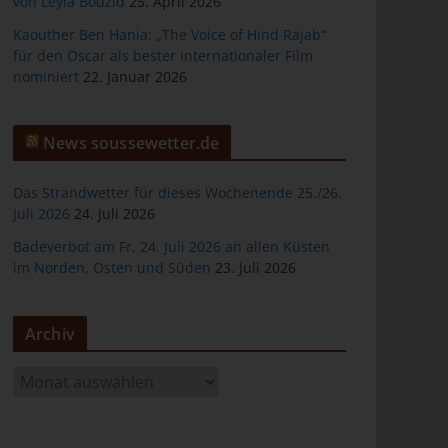
von Leyla Bouzid
25. April 2026
Kaouther Ben Hania: „The Voice of Hind Rajab“
für den Oscar als bester internationaler Film
nominiert
22. Januar 2026
er
News soussewetter.de
Das Strandwetter für dieses Wochenende 25./26.
Juli 2026
24. Juli 2026
Badeverbot am Fr, 24. Juli 2026 an allen Küsten
ten
im Norden, Osten und Süden
23. Juli 2026
gen
Archiv
A
r
c