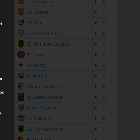
2
Club Africain
0
0
3
CA Bizertin
0
0
4
CS Sfax
0
0
et
5
CS Hammam-Lif
0
0
6
ES Hammam Sousse
0
0
7
ES Tunis
0
0
8
ES Zarzis
0
0
9
JS Omrane
0
0
er
10
Olympique Béjà
0
0
son
11
PS Sakiet Eddaïer
0
0
12
Stade Tunisien
0
0
n
13
US Monastir
0
0
14
US Ben Guerdane
0
0
15
ES Métlaoui
0
0