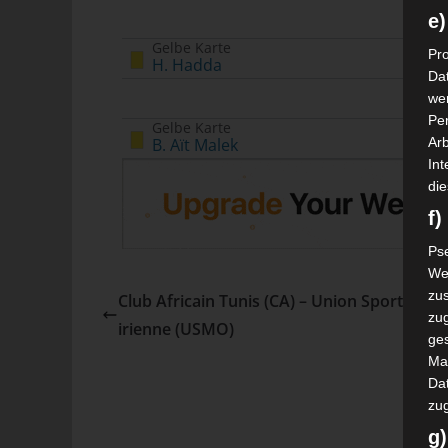
e)
Gelbe Karte
Pro
H. Hadda
Da
wer
Pe
Gelbe Karte
B. Aït Malek
Arb
Int
die
f
Ps
We
zus
Club Africain Tunis (CA) – Union Sportive 
zu
irienne (USMO)
ge
Ma
Dat
zu
g)