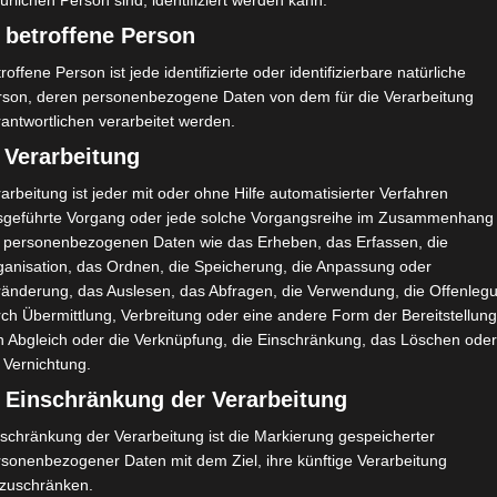
ürlichen Person sind, identifiziert werden kann.
 betroffene Person
roffene Person ist jede identifizierte oder identifizierbare natürliche
rson, deren personenbezogene Daten von dem für die Verarbeitung
antwortlichen verarbeitet werden.
 Verarbeitung
porti
Olympique de Béjà (OB) – El Gawafel Sportives d
arbeitung ist jeder mit oder ohne Hilfe automatisierter Verfahren
e Gafsa (EGSG)
sgeführte Vorgang oder jede solche Vorgangsreihe im Zusammenhang
t personenbezogenen Daten wie das Erheben, das Erfassen, die
ganisation, das Ordnen, die Speicherung, die Anpassung oder
ränderung, das Auslesen, das Abfragen, die Verwendung, die Offenleg
ch Übermittlung, Verbreitung oder eine andere Form der Bereitstellung
n Abgleich oder die Verknüpfung, die Einschränkung, das Löschen ode
 Vernichtung.
) Einschränkung der Verarbeitung
schränkung der Verarbeitung ist die Markierung gespeicherter
rsonenbezogener Daten mit dem Ziel, ihre künftige Verarbeitung
nzuschränken.