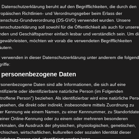
Club Athlétique Bizertin
 Datenschutzerklärung beruht auf den Begrifflichkeiten, die durch den
(CAB)
ropäischen Richtlinien- und Verordnungsgeber beim Erlass der
tenschutz-Grundverordnung (DS-GVO) verwendet wurden. Unsere
enschutzerklärung soll sowohl für die Öffentlichkeit als auch für unser
NDERGEBNIS
nden und Geschäftspartner einfach lesbar und verständlich sein. Um d
 Bir Lahmar Tataouine
gewährleisten, möchten wir vorab die verwendeten Begrifflichkeiten
äutern.
r verwenden in dieser Datenschutzerklärung unter anderem die folgen
riffe:
) personenbezogene Daten
24'
sonenbezogene Daten sind alle Informationen, die sich auf eine
ntifizierte oder identifizierbare natürliche Person (im Folgenden
troffene Person") beziehen. Als identifizierbar wird eine natürliche Per
esehen, die direkt oder indirekt, insbesondere mittels Zuordnung zu
Club Athlétique Bizertin (CAB)
ner Kennung wie einem Namen, zu einer Kennnummer, zu Standortdate
 einer Online-Kennung oder zu einem oder mehreren besonderen
rkmalen, die Ausdruck der physischen, physiologischen, genetischen,
24'
chischen, wirtschaftlichen, kulturellen oder sozialen Identität dieser