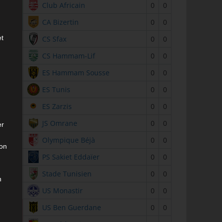
2
Club Africain
0
0
3
CA Bizertin
0
0
et
4
CS Sfax
0
0
5
CS Hammam-Lif
0
0
6
ES Hammam Sousse
0
0
7
ES Tunis
0
0
8
ES Zarzis
0
0
9
JS Omrane
0
0
er
10
Olympique Béjà
0
0
son
11
PS Sakiet Eddaïer
0
0
12
Stade Tunisien
0
0
n
13
US Monastir
0
0
14
US Ben Guerdane
0
0