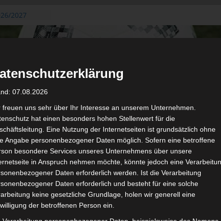
026/2027
3. August
de Gafsa
ug aus der
atenschutzerklärung
n der ersten 15
 2026/2027
and: 07.08.2026
 2026/2027 –
 19./20.
r freuen uns sehr über Ihr Interesse an unserem Unternehmen.
enschutz hat einen besonders hohen Stellenwert für die
gerichtshof
chäftsleitung. Eine Nutzung der Internetseiten ist grundsätzlich ohne
 – AS Soliman
de Angabe personenbezogener Daten möglich. Sofern eine betroffene
2 zu
rson besondere Services unseres Unternehmens über unsere
ternetseite in Anspruch nehmen möchte, könnte jedoch eine Verarbeitu
sonenbezogener Daten erforderlich werden. Ist die Verarbeitung
sonenbezogener Daten erforderlich und besteht für eine solche
arbeitung keine gesetzliche Grundlage, holen wir generell eine
de
Für die Nutzung von Google Adsense (Google Ireland Limited, Gor
willigung der betroffenen Person ein.
wir laut DSGVO Ihre Zustimmung. Es werden seitens Google
gespeichert. Welche Daten genau entnehm