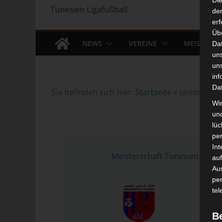
Di
Tunesien Ligafußball
der
erf
Üb
NEWS
VEREINE
MEISTERS
Da
un
un
inf
Da
Sie befinden sich hier:
Startseite
»
Union Sport
Wir
un
lüc
pe
13 
Int
Meisterschaft Tunesien 2023/
auf
Aus
pe
tel
B