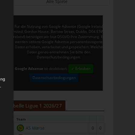
Alle Spiele
Für die Nutzung von Google Adsense (Google Ireland
Limited, Gordon House, Barrow Street, Dublin, D04 E5W5,
Ireland) benötigen wir laut DSGVO Ihre Zustimmung. Es
werden seitens Google Adsense personenbezogene
Daten erhoben, verarbeitet und gespeichert. Welche
Daten genau entnehmen Sie bitte den
Datenschutzbedingungen.
Google Adsense
ist deaktiviert.
✓ Erlauben
Datenschutzbedingungen
ung
,
r
Tabelle Ligue 1 2026/27
#
Team
1
AS Marsa
0
0