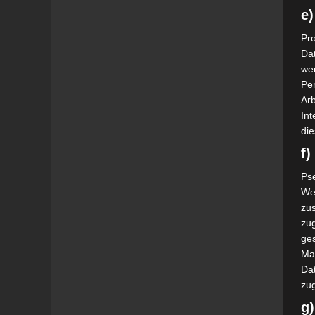
e)
Pro
Da
wer
Pe
Arb
Int
die
f
Ps
We
zus
zu
ge
Ma
Dat
zu
g)