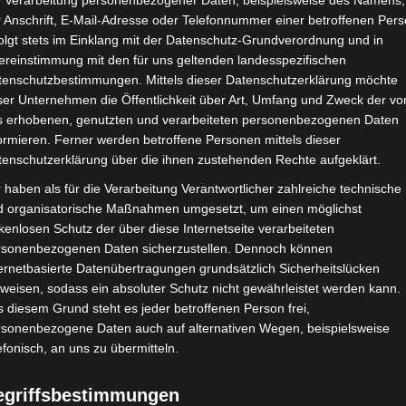
e Verarbeitung personenbezogener Daten, beispielsweise des Namens,
 Anschrift, E-Mail-Adresse oder Telefonnummer einer betroffenen Pers
Google Adsense
ist deaktiviert.
✓ Erla
olgt stets im Einklang mit der Datenschutz-Grundverordnung und in
ereinstimmung mit den für uns geltenden landesspezifischen
CHAFTEN
STADIEN
IMPRESSUM
tenschutzbestimmungen. Mittels dieser Datenschutzerklärung möchte
ser Unternehmen die Öffentlichkeit über Art, Umfang und Zweck der vo
s erhobenen, genutzten und verarbeiteten personenbezogenen Daten
ormieren. Ferner werden betroffene Personen mittels dieser
tenschutzerklärung über die ihnen zustehenden Rechte aufgeklärt.
ive de Tataouine (UST) – Club Athlétique Bizertin (CAB)
 haben als für die Verarbeitung Verantwortlicher zahlreiche technische
d organisatorische Maßnahmen umgesetzt, um einen möglichst
kenlosen Schutz der über diese Internetseite verarbeiteten
rsonenbezogenen Daten sicherzustellen. Dennoch können
Apr. 2024
-
15:00
ernetbasierte Datenübertragungen grundsätzlich Sicherheitslücken
2024 - Playout Abstiegsrunde
| Spieltag 7
weisen, sodass ein absoluter Schutz nicht gewährleistet werden kann.
Halbzeit: 0-0
 diesem Grund steht es jeder betroffenen Person frei,
rsonenbezogene Daten auch auf alternativen Wegen, beispielsweise
efonisch, an uns zu übermitteln.
1
:
0
egriffsbestimmungen