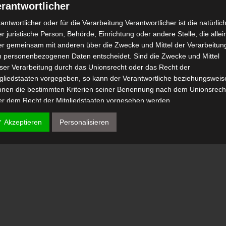
rantwortlicher
antwortlicher oder für die Verarbeitung Verantwortlicher ist die natürlic
r juristische Person, Behörde, Einrichtung oder andere Stelle, die allei
er gemeinsam mit anderen über die Zwecke und Mittel der Verarbeitun
n personenbezogenen Daten entscheidet. Sind die Zwecke und Mittel
eser Verarbeitung durch das Unionsrecht oder das Recht der
tgliedstaaten vorgegeben, so kann der Verantwortliche beziehungsweis
nnen die bestimmten Kriterien seiner Benennung nach dem Unionsrech
er dem Recht der Mitgliedstaaten vorgesehen werden.
 Auftragsverarbeiter
✓ Akzeptieren
Personalisieren
tragsverarbeiter ist eine natürliche oder juristische Person, Behörde,
nrichtung oder andere Stelle, die personenbezogene Daten im Auftrag 
antwortlichen verarbeitet.
) Empfänger
fänger ist eine natürliche oder juristische Person, Behörde, Einrichtu
er andere Stelle, der personenbezogene Daten offengelegt werden,
bhängig davon, ob es sich bei ihr um einen Dritten handelt oder nicht.
hörden, die im Rahmen eines bestimmten Untersuchungsauftrags nac