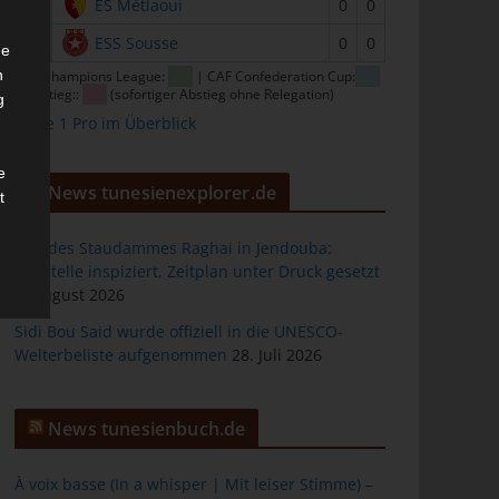
15
ES Métlaoui
0
0
16
ESS Sousse
0
0
he
n
CAF Champions League:
| CAF Confederation Cup:
| Abstieg::
(sofortiger Abstieg ohne Relegation)
g
Ligue 1 Pro im Überblick
e
News tunesienexplorer.de
t
Bau des Staudammes Raghai in Jendouba:
Baustelle inspiziert, Zeitplan unter Druck gesetzt
2. August 2026
des
Sidi Bou Said wurde offiziell in die UNESCO-
Welterbeliste aufgenommen
28. Juli 2026
ng
News tunesienbuch.de
À voix basse (In a whisper | Mit leiser Stimme) –
h