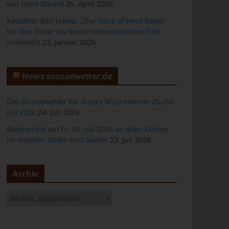
von Leyla Bouzid
25. April 2026
Kaouther Ben Hania: „The Voice of Hind Rajab“
für den Oscar als bester internationaler Film
nominiert
22. Januar 2026
er
News soussewetter.de
Das Strandwetter für dieses Wochenende 25./26.
Juli 2026
24. Juli 2026
Badeverbot am Fr, 24. Juli 2026 an allen Küsten
ten
im Norden, Osten und Süden
23. Juli 2026
gen
Archiv
A
r
c