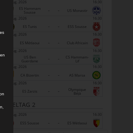
22 Aug. 2026
16:30
ES Hammam
-
-
US Monastir
Sousse
22 Aug. 2026
16:30
-
-
e
ES Tunis
ESS Sousse
ies
22 Aug. 2026
16:30
-
-
ES Métlaoui
Club Africain
22 Aug. 2026
16:30
den
US Ben
CS Hammam-
-
-
Guerdane
Lif
22 Aug. 2026
16:30
-
-
CA Bizertin
AS Marsa
22 Aug. 2026
16:30
Olympique
-
-
ES Zarzis
Béjà
son
SPIELTAG 2
n,
29 Aug. 2026
16:30
-
-
ESS Sousse
ES Métlaoui