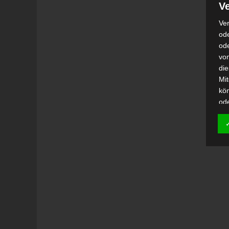
Ve
Ver
ode
od
vo
di
Mi
kö
od
h)
Auf
Ei
Ver
i
Emp
od
una
Be