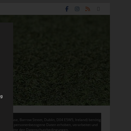
ng
don House, Barrow Street, Dublin, D04 E5W5, Ireland) benötigen
 Adsense personenbezogene Daten erhoben, verarbeitet und
en Sie bitte den Datenschutzbedingungen.