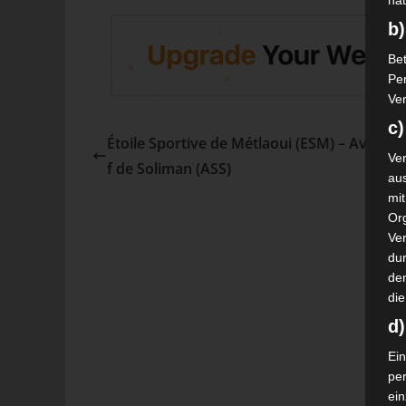
nat
b)
Bet
Pe
Ver
c)
Étoile Sportive de Métlaoui (ESM) – Avenir S
Ver
f de Soliman (ASS)
au
mi
Or
Ve
dur
de
die
d
Ein
pe
ei