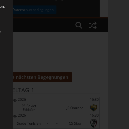
on,
uben
Datenschutzbedingungen
n
Die nächsten Begegnungen
SPIELTAG 1
22 Aug. 2026
16:30
PS Sakiet
-
-
JS Omrane
Eddaïer
22 Aug. 2026
16:30
-
-
Stade Tunisien
CS Sfax