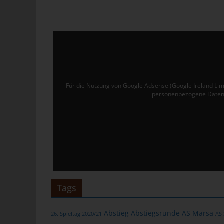
Ver
de
un
tun
Uw
Ru
Für die Nutzung von Google Adsense (Google Ireland Lim
personenbezogene Daten 
40
Te
E-
C
Die
üb
Tags
ge
Zah
Abstieg
Abstiegsrunde
AS Marsa
26. Spieltag 2020/21
AS
ent