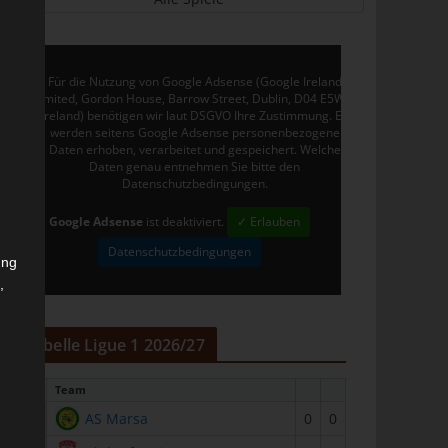
Für die Nutzung von Google Adsense (Google Ireland
Limited, Gordon House, Barrow Street, Dublin, D04 E5W5,
Ireland) benötigen wir laut DSGVO Ihre Zustimmung. Es
werden seitens Google Adsense personenbezogene
Daten erhoben, verarbeitet und gespeichert. Welche
Daten genau entnehmen Sie bitte den
Datenschutzbedingungen.
Google Adsense
ist deaktiviert.
✓ Erlauben
Datenschutzbedingungen
ung
,
r
Tabelle Ligue 1 2026/27
#
Team
1
AS Marsa
0
0