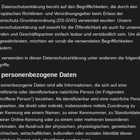
 Datenschutzerklärung beruht auf den Begrifflichkeiten, die durch den
ropäischen Richtlinien- und Verordnungsgeber beim Erlass der
tenschutz-Grundverordnung (DS-GVO) verwendet wurden. Unsere
enschutzerklärung soll sowohl für die Öffentlichkeit als auch für unser
nden und Geschäftspartner einfach lesbar und verständlich sein. Um d
gewährleisten, möchten wir vorab die verwendeten Begrifflichkeiten
äutern.
r verwenden in dieser Datenschutzerklärung unter anderem die folgen
0′
1
riffe:
0′
1
0
0
0 (0)
0
0
) personenbezogene Daten
sonenbezogene Daten sind alle Informationen, die sich auf eine
ntifizierte oder identifizierbare natürliche Person (im Folgenden
troffene Person") beziehen. Als identifizierbar wird eine natürliche Per
H/A
Ergebnis
esehen, die direkt oder indirekt, insbesondere mittels Zuordnung zu
ner Kennung wie einem Namen, zu einer Kennnummer, zu Standortdate
 einer Online-Kennung oder zu einem oder mehreren besonderen
rkmalen, die Ausdruck der physischen, physiologischen, genetischen,
A
V
1:0
chischen, wirtschaftlichen, kulturellen oder sozialen Identität dieser