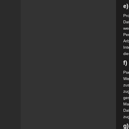
e)
Pro
Da
wer
Pe
Arb
Int
die
f
Ps
We
zus
zu
ge
Ma
Dat
zu
g)