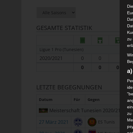
Die
Eu
Da
Dat
GESAMTE STATISTIK
Ku
zu 
erl
Ligue 1 Pro (Tunesien)
Wi
2020/2021
0
0
Beg
0
0
0
a
Per
LETZTE BEGEGNUNGEN
ide
"be
Datum
Für
Gegen
ang
ei
Meisterschaft Tunesien 2020/21
zu
Me
27 März 2021
ES Tunis
psy