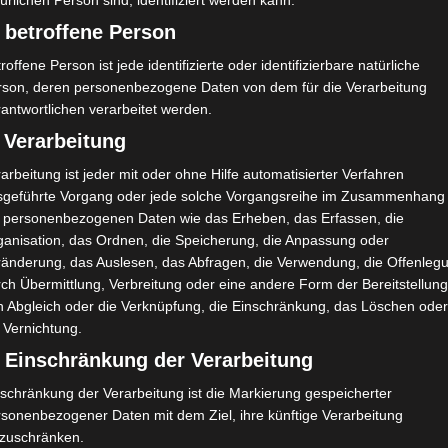
H
G
4:0
ürlichen Person sind, identifiziert werden kann.
 betroffene Person
A
G
1:3
roffene Person ist jede identifizierte oder identifizierbare natürliche
rson, deren personenbezogene Daten von dem für die Verarbeitung
antwortlichen verarbeitet werden.
 Verarbeitung
arbeitung ist jeder mit oder ohne Hilfe automatisierter Verfahren
sgeführte Vorgang oder jede solche Vorgangsreihe im Zusammenhang
Mohamed Hsan Syoud
t personenbezogenen Daten wie das Erheben, das Erfassen, die
ganisation, das Ordnen, die Speicherung, die Anpassung oder
ränderung, das Auslesen, das Abfragen, die Verwendung, die Offenleg
ch Übermittlung, Verbreitung oder eine andere Form der Bereitstellung
n Abgleich oder die Verknüpfung, die Einschränkung, das Löschen ode
 Vernichtung.
) Einschränkung der Verarbeitung
schränkung der Verarbeitung ist die Markierung gespeicherter
rsonenbezogener Daten mit dem Ziel, ihre künftige Verarbeitung
nzuschränken.