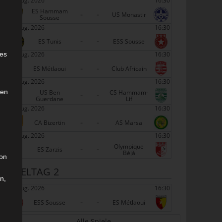
22 Aug. 2026
16:30
ES Hammam
-
-
US Monastir
Sousse
22 Aug. 2026
16:30
-
-
ES Tunis
ESS Sousse
e
22 Aug. 2026
16:30
ies
-
-
ES Métlaoui
Club Africain
22 Aug. 2026
16:30
den
US Ben
CS Hammam-
-
-
Guerdane
Lif
22 Aug. 2026
16:30
-
-
CA Bizertin
AS Marsa
22 Aug. 2026
16:30
Olympique
-
-
ES Zarzis
Béjà
son
SPIELTAG 2
n,
29 Aug. 2026
16:30
-
-
ESS Sousse
ES Métlaoui
Alle Spiele