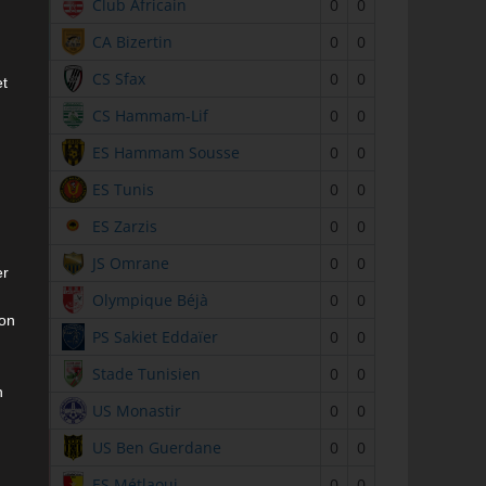
2
Club Africain
0
0
3
CA Bizertin
0
0
4
CS Sfax
0
0
et
5
CS Hammam-Lif
0
0
6
ES Hammam Sousse
0
0
7
ES Tunis
0
0
8
ES Zarzis
0
0
9
JS Omrane
0
0
er
10
Olympique Béjà
0
0
son
11
PS Sakiet Eddaïer
0
0
12
Stade Tunisien
0
0
n
13
US Monastir
0
0
14
US Ben Guerdane
0
0
15
ES Métlaoui
0
0