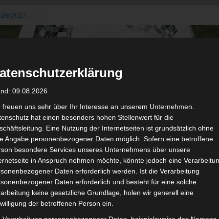
026/2027
3. August
de Gafsa
ug aus der
atenschutzerklärung
n der ersten 15
 2026/2027
and: 09.08.2026
 2026/2027 –
 19./20.
r freuen uns sehr über Ihr Interesse an unserem Unternehmen.
enschutz hat einen besonders hohen Stellenwert für die
gerichtshof
chäftsleitung. Eine Nutzung der Internetseiten ist grundsätzlich ohne
 – AS Soliman
de Angabe personenbezogener Daten möglich. Sofern eine betroffene
2 zu
rson besondere Services unseres Unternehmens über unsere
ternetseite in Anspruch nehmen möchte, könnte jedoch eine Verarbeitu
sonenbezogener Daten erforderlich werden. Ist die Verarbeitung
sonenbezogener Daten erforderlich und besteht für eine solche
arbeitung keine gesetzliche Grundlage, holen wir generell eine
de
willigung der betroffenen Person ein.