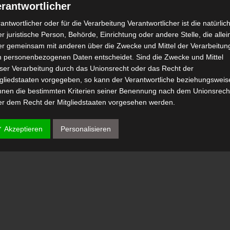
rantwortlicher
antwortlicher oder für die Verarbeitung Verantwortlicher ist die natürlic
r juristische Person, Behörde, Einrichtung oder andere Stelle, die allei
er gemeinsam mit anderen über die Zwecke und Mittel der Verarbeitun
n personenbezogenen Daten entscheidet. Sind die Zwecke und Mittel
eser Verarbeitung durch das Unionsrecht oder das Recht der
tgliedstaaten vorgegeben, so kann der Verantwortliche beziehungsweis
nnen die bestimmten Kriterien seiner Benennung nach dem Unionsrech
er dem Recht der Mitgliedstaaten vorgesehen werden.
 Auftragsverarbeiter
✓ Akzeptieren
Personalisieren
tragsverarbeiter ist eine natürliche oder juristische Person, Behörde,
nrichtung oder andere Stelle, die personenbezogene Daten im Auftrag 
antwortlichen verarbeitet.
) Empfänger
fänger ist eine natürliche oder juristische Person, Behörde, Einrichtu
er andere Stelle, der personenbezogene Daten offengelegt werden,
bhängig davon, ob es sich bei ihr um einen Dritten handelt oder nicht.
hörden, die im Rahmen eines bestimmten Untersuchungsauftrags nac