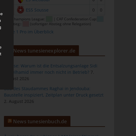
16
ESS Sousse
0
0
he
CAF Champions League:
| CAF Confederation Cup:
n
| Abstieg::
(sofortiger Abstieg ohne Relegation)
g
Ligue 1 Pro im Überblick
e
News tunesienexplorer.de
t
Sousse: Warum ist die Entsalzungsanlage Sidi
Abdelhamid immer noch nicht in Betrieb?
7.
August 2026
des
Bau des Staudammes Raghai in Jendouba:
Baustelle inspiziert, Zeitplan unter Druck gesetzt
2. August 2026
ng
News tunesienbuch.de
h