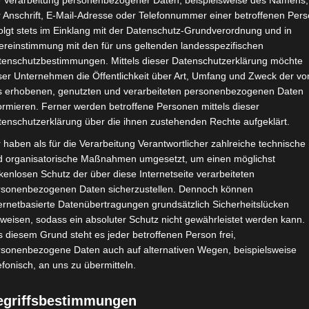
e Verarbeitung personenbezogener Daten, beispielsweise des Namens,
 Anschrift, E-Mail-Adresse oder Telefonnummer einer betroffenen Pers
olgt stets im Einklang mit der Datenschutz-Grundverordnung und in
ereinstimmung mit den für uns geltenden landesspezifischen
CHAFTEN
STADIEN
IMPRESSUM
tenschutzbestimmungen. Mittels dieser Datenschutzerklärung möchte
ser Unternehmen die Öffentlichkeit über Art, Umfang und Zweck der vo
s erhobenen, genutzten und verarbeiteten personenbezogenen Daten
ormieren. Ferner werden betroffene Personen mittels dieser
tenschutzerklärung über die ihnen zustehenden Rechte aufgeklärt.
em Kouraichi
 haben als für die Verarbeitung Verantwortlicher zahlreiche technische
d organisatorische Maßnahmen umgesetzt, um einen möglichst
kenlosen Schutz der über diese Internetseite verarbeiteten
rsonenbezogenen Daten sicherzustellen. Dennoch können
ernetbasierte Datenübertragungen grundsätzlich Sicherheitslücken
weisen, sodass ein absoluter Schutz nicht gewährleistet werden kann.
 diesem Grund steht es jeder betroffenen Person frei,
rsonenbezogene Daten auch auf alternativen Wegen, beispielsweise
efonisch, an uns zu übermitteln.
stirienne (USMO)
egriffsbestimmungen