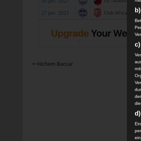
30 Jan. 2021
US Tataouine
nat
b)
27 Jan. 2021
Club Africain
Bet
Pe
Ver
c)
Ver
au
Hichem Baccar
mi
Or
Ve
dur
de
die
d
Ein
pe
ei