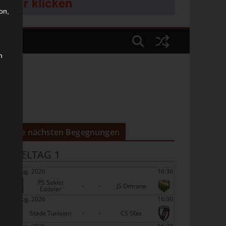
on,
n
Die nächsten Begegnungen
SPIELTAG 1
22 Aug. 2026
16:30
PS Sakiet
-
-
JS Omrane
Eddaïer
22 Aug. 2026
16:30
-
-
Stade Tunisien
CS Sfax