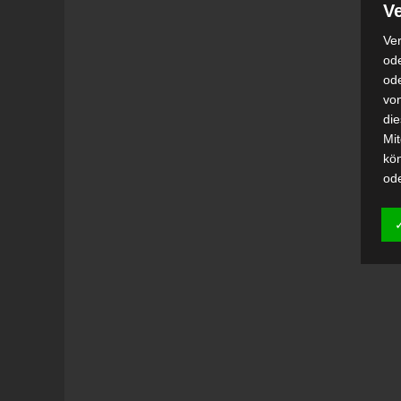
Ve
Ver
ode
od
vo
di
Mi
kö
od
h)
Auf
Ei
Ver
i
Emp
od
una
Be