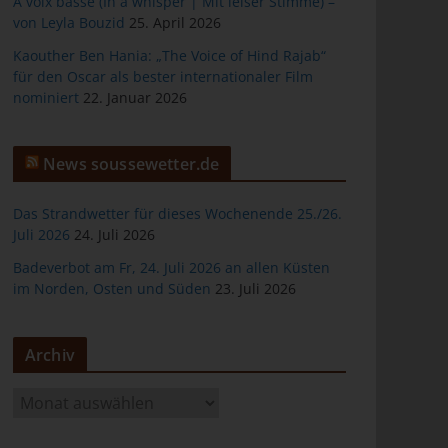
À voix basse (In a whisper | Mit leiser Stimme) –
von Leyla Bouzid
25. April 2026
Kaouther Ben Hania: „The Voice of Hind Rajab“
für den Oscar als bester internationaler Film
nominiert
22. Januar 2026
er
News soussewetter.de
Das Strandwetter für dieses Wochenende 25./26.
Juli 2026
24. Juli 2026
ten
Badeverbot am Fr, 24. Juli 2026 an allen Küsten
im Norden, Osten und Süden
23. Juli 2026
gen
Archiv
A
r