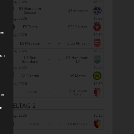
22 Aug. 2026
16:30
ES Hammam
-
-
US Monastir
Sousse
22 Aug. 2026
16:30
-
-
e
ES Tunis
ESS Sousse
ies
22 Aug. 2026
16:30
-
-
ES Métlaoui
Club Africain
22 Aug. 2026
16:30
den
US Ben
CS Hammam-
-
-
Guerdane
Lif
22 Aug. 2026
16:30
-
-
CA Bizertin
AS Marsa
22 Aug. 2026
16:30
Olympique
-
-
ES Zarzis
Béjà
son
SPIELTAG 2
n,
29 Aug. 2026
16:30
-
-
ESS Sousse
ES Métlaoui