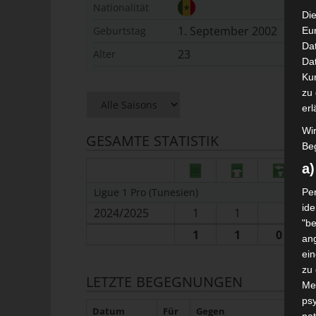
Nationalität
Die
1. September 2002
Geburtstag
Eu
Da
23
Alter
Dat
Ku
zu 
erl
Wi
GESAMTE STATISTIK
Beg
a
Ligue 1 Pro (Tunesien)
Per
ide
2024/2025
1
1
"be
1
1
0
ang
ei
zu
LETZTE BEGEGNUNGEN
Me
psy
Datum
Für
Gegen
H