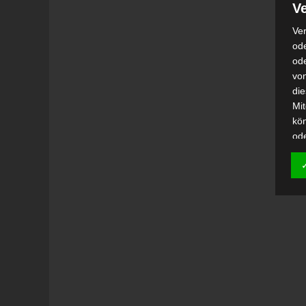
Ve
Ver
ode
od
vo
di
Mi
kö
od
h)
Auf
Ei
Ver
i
Emp
od
una
Be