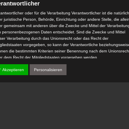
rantwortlicher
antwortlicher oder für die Verarbeitung Verantwortlicher ist die natürlic
r juristische Person, Behörde, Einrichtung oder andere Stelle, die allei
er gemeinsam mit anderen über die Zwecke und Mittel der Verarbeitun
n personenbezogenen Daten entscheidet. Sind die Zwecke und Mittel
eser Verarbeitung durch das Unionsrecht oder das Recht der
tgliedstaaten vorgegeben, so kann der Verantwortliche beziehungsweis
nnen die bestimmten Kriterien seiner Benennung nach dem Unionsrech
er dem Recht der Mitgliedstaaten vorgesehen werden.
 Auftragsverarbeiter
✓ Akzeptieren
Personalisieren
tragsverarbeiter ist eine natürliche oder juristische Person, Behörde,
nrichtung oder andere Stelle, die personenbezogene Daten im Auftrag 
antwortlichen verarbeitet.
) Empfänger
fänger ist eine natürliche oder juristische Person, Behörde, Einrichtu
er andere Stelle, der personenbezogene Daten offengelegt werden,
bhängig davon, ob es sich bei ihr um einen Dritten handelt oder nicht.
hörden, die im Rahmen eines bestimmten Untersuchungsauftrags nac