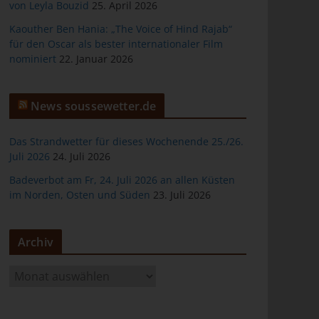
von Leyla Bouzid
25. April 2026
Kaouther Ben Hania: „The Voice of Hind Rajab“
für den Oscar als bester internationaler Film
nominiert
22. Januar 2026
er
News soussewetter.de
Das Strandwetter für dieses Wochenende 25./26.
Juli 2026
24. Juli 2026
Badeverbot am Fr, 24. Juli 2026 an allen Küsten
ten
im Norden, Osten und Süden
23. Juli 2026
gen
Archiv
A
r
c