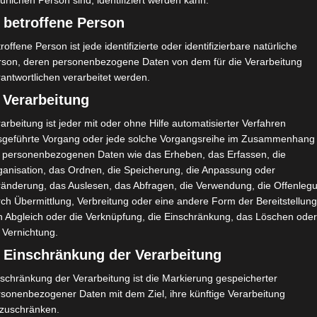
ürlichen Person sind, identifiziert werden kann.
 betroffene Person
roffene Person ist jede identifizierte oder identifizierbare natürliche
A
V
2:1
90`
1
rson, deren personenbezogene Daten von dem für die Verarbeitung
antwortlichen verarbeitet werden.
 Verarbeitung
arbeitung ist jeder mit oder ohne Hilfe automatisierter Verfahren
sgeführte Vorgang oder jede solche Vorgangsreihe im Zusammenhang
t personenbezogenen Daten wie das Erheben, das Erfassen, die
Amanallah Majhed
ganisation, das Ordnen, die Speicherung, die Anpassung oder
ränderung, das Auslesen, das Abfragen, die Verwendung, die Offenleg
ch Übermittlung, Verbreitung oder eine andere Form der Bereitstellung
n Abgleich oder die Verknüpfung, die Einschränkung, das Löschen ode
 Vernichtung.
) Einschränkung der Verarbeitung
schränkung der Verarbeitung ist die Markierung gespeicherter
rsonenbezogener Daten mit dem Ziel, ihre künftige Verarbeitung
nzuschränken.