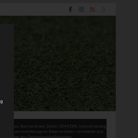
ng
don House, Barrow Street, Dublin, D04 E5W5, Ireland) benötigen
 Adsense personenbezogene Daten erhoben, verarbeitet und
en Sie bitte den Datenschutzbedingungen.