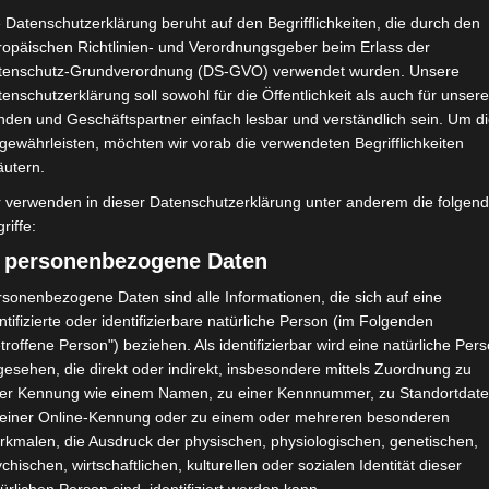
 Datenschutzerklärung beruht auf den Begrifflichkeiten, die durch den
ropäischen Richtlinien- und Verordnungsgeber beim Erlass der
tenschutz-Grundverordnung (DS-GVO) verwendet wurden. Unsere
enschutzerklärung soll sowohl für die Öffentlichkeit als auch für unser
nden und Geschäftspartner einfach lesbar und verständlich sein. Um d
gewährleisten, möchten wir vorab die verwendeten Begrifflichkeiten
äutern.
r verwenden in dieser Datenschutzerklärung unter anderem die folgen
riffe:
) personenbezogene Daten
sonenbezogene Daten sind alle Informationen, die sich auf eine
ntifizierte oder identifizierbare natürliche Person (im Folgenden
90′
1 (0)
troffene Person") beziehen. Als identifizierbar wird eine natürliche Per
90′
0
0
0
1 (0)
0
0
esehen, die direkt oder indirekt, insbesondere mittels Zuordnung zu
ner Kennung wie einem Namen, zu einer Kennnummer, zu Standortdate
 einer Online-Kennung oder zu einem oder mehreren besonderen
rkmalen, die Ausdruck der physischen, physiologischen, genetischen,
chischen, wirtschaftlichen, kulturellen oder sozialen Identität dieser
/A
Ergebnis