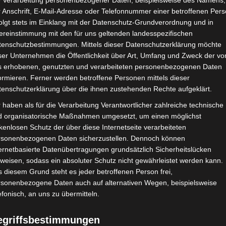
e Verarbeitung personenbezogener Daten, beispielsweise des Namens,
 Anschrift, E-Mail-Adresse oder Telefonnummer einer betroffenen Pers
Google Adsense
ist deaktiviert.
✓ Erla
olgt stets im Einklang mit der Datenschutz-Grundverordnung und in
ereinstimmung mit den für uns geltenden landesspezifischen
CHAFTEN
STADIEN
IMPRESSUM
tenschutzbestimmungen. Mittels dieser Datenschutzerklärung möchte
ser Unternehmen die Öffentlichkeit über Art, Umfang und Zweck der vo
s erhobenen, genutzten und verarbeiteten personenbezogenen Daten
ormieren. Ferner werden betroffene Personen mittels dieser
tenschutzerklärung über die ihnen zustehenden Rechte aufgeklärt.
hadji Omar Fall
 haben als für die Verarbeitung Verantwortlicher zahlreiche technische
d organisatorische Maßnahmen umgesetzt, um einen möglichst
kenlosen Schutz der über diese Internetseite verarbeiteten
rsonenbezogenen Daten sicherzustellen. Dennoch können
ernetbasierte Datenübertragungen grundsätzlich Sicherheitslücken
weisen, sodass ein absoluter Schutz nicht gewährleistet werden kann.
 diesem Grund steht es jeder betroffenen Person frei,
rsonenbezogene Daten auch auf alternativen Wegen, beispielsweise
efonisch, an uns zu übermitteln.
en Guerdane (USBG)
egriffsbestimmungen