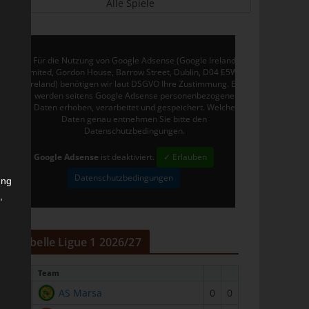
Alle Spiele
Für die Nutzung von Google Adsense (Google Ireland
Limited, Gordon House, Barrow Street, Dublin, D04 E5W5,
Ireland) benötigen wir laut DSGVO Ihre Zustimmung. Es
werden seitens Google Adsense personenbezogene
Daten erhoben, verarbeitet und gespeichert. Welche
Daten genau entnehmen Sie bitte den
Datenschutzbedingungen.
Google Adsense
ist deaktiviert.
✓ Erlauben
Datenschutzbedingungen
ung
,
r
Tabelle Ligue 1 2026/27
#
Team
1
AS Marsa
0
0