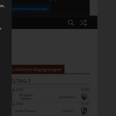
on,
uben
Datenschutzbedingungen
n
Die nächsten Begegnungen
SPIELTAG 1
22 Aug. 2026
16:30
PS Sakiet
-
-
JS Omrane
Eddaïer
22 Aug. 2026
16:30
-
-
Stade Tunisien
CS Sfax