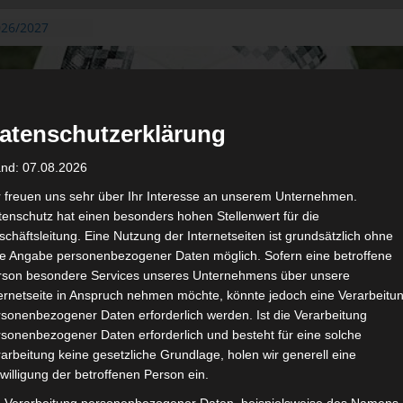
026/2027
3. August
de Gafsa
ug aus der
atenschutzerklärung
n der ersten 15
 2026/2027
and: 07.08.2026
 2026/2027 –
 19./20.
r freuen uns sehr über Ihr Interesse an unserem Unternehmen.
enschutz hat einen besonders hohen Stellenwert für die
gerichtshof
chäftsleitung. Eine Nutzung der Internetseiten ist grundsätzlich ohne
 – AS Soliman
de Angabe personenbezogener Daten möglich. Sofern eine betroffene
2 zu
rson besondere Services unseres Unternehmens über unsere
ternetseite in Anspruch nehmen möchte, könnte jedoch eine Verarbeitu
sonenbezogener Daten erforderlich werden. Ist die Verarbeitung
sonenbezogener Daten erforderlich und besteht für eine solche
arbeitung keine gesetzliche Grundlage, holen wir generell eine
de
Für die Nutzung von Google Adsense (Google Ireland Limited, Gor
willigung der betroffenen Person ein.
wir laut DSGVO Ihre Zustimmung. Es werden seitens Google
gespeichert. Welche Daten genau entnehm