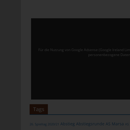
Ver
de
un
tun
Uw
Ru
Für die Nutzung von Google Adsense (Google Ireland Lim
personenbezogene Daten 
40
Te
E-
C
Die
üb
Tags
ge
Zah
Abstieg
Abstiegsrunde
AS Marsa
26. Spieltag 2020/21
AS
ent