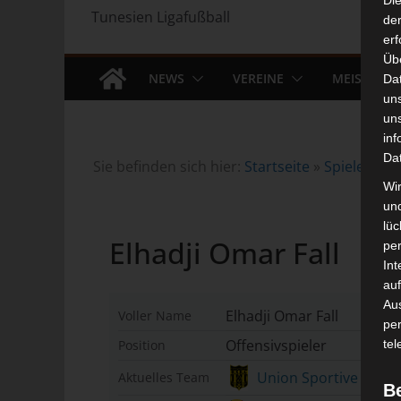
Di
Tunesien Ligafußball
der
erf
Üb
NEWS
VEREINE
MEISTERS
Da
un
un
inf
Da
Sie befinden sich hier:
Startseite
»
Spieler
»
El
Wir
un
lüc
Elhadji Omar Fall
pe
Int
auf
Aus
Elhadji Omar Fall
Voller Name
pe
Offensivspieler
Position
tel
Union Sportive de B
Aktuelles Team
B