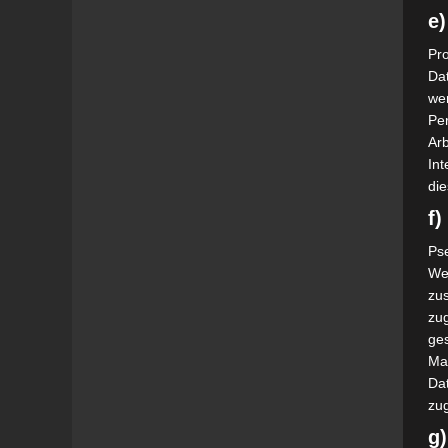
e)
Pro
Da
wer
Pe
Arb
Int
die
f
Ps
We
zus
zu
ge
Ma
Dat
zu
g)