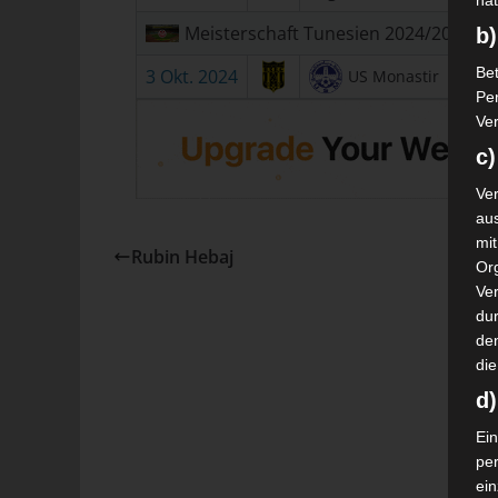
nat
Meisterschaft Tunesien 2024/2025
b)
Bet
3 Okt. 2024
US Monastir
Pe
Ver
c)
Ver
au
mi
Rubin Hebaj
Or
Ve
dur
de
die
d
Ein
pe
ei