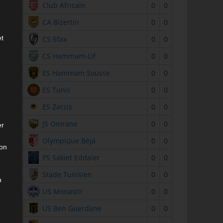
2
Club Africain
0
0
3
CA Bizertin
0
0
et
4
CS Sfax
0
0
5
CS Hammam-Lif
0
0
6
ES Hammam Sousse
0
0
7
ES Tunis
0
0
8
ES Zarzis
0
0
9
JS Omrane
0
0
er
10
Olympique Béjà
0
0
son
11
PS Sakiet Eddaïer
0
0
12
Stade Tunisien
0
0
n
13
US Monastir
0
0
14
US Ben Guerdane
0
0