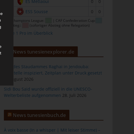
15
ES Métlaoui
0
0
16
ESS Sousse
0
0
he
n
CAF Champions League:
| CAF Confederation Cup:
| Abstieg::
(sofortiger Abstieg ohne Relegation)
g
Ligue 1 Pro im Überblick
e
News tunesienexplorer.de
t
Bau des Staudammes Raghai in Jendouba:
Baustelle inspiziert, Zeitplan unter Druck gesetzt
2. August 2026
des
Sidi Bou Said wurde offiziell in die UNESCO-
Welterbeliste aufgenommen
28. Juli 2026
ng
News tunesienbuch.de
À voix basse (In a whisper | Mit leiser Stimme) –
h