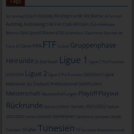
Tags
jeweiligen Eingabemaske, die für die Registrierung verwendet
wird. Die von der betroffenen Person eingegebenen
personenbezogenen Daten werden ausschließlich für die
Abstieg
Abstiegsrunde
AS Marsa
26. Spieltag 2020/21
AS Soliman
interne Verwendung bei dem für die Verarbeitung
Auslosung
Aufstieg
Club Africain
CAB
CAF
Club Athlétique
Verantwortlichen und für eigene Zwecke erhoben und
Club Sportif Sfaxien (CSS)
Bizertin
Esperance Sportive de
ES Metlaoui
gespeichert. Der für die Verarbeitung Verantwortliche kann die
FTF
Weitergabe an einen oder mehrere Auftragsverarbeiter,
Gruppenphase
FIFA
Tunis
ES Zarzis
Fußball
beispielsweise einen Paketdienstleister, veranlassen, der die
personenbezogenen Daten ebenfalls ausschließlich für eine
Ligue 1
Hinrunde
interne Verwendung, die dem für die Verarbeitung
JS Kairouan
Ligue 1 Pro Tunesien
Verantwortlichen zuzurechnen ist, nutzt.
Ligue 2
Ligue
2025/2026
Ligue 2 Pro Tunesien 2024/2025
Durch eine Registrierung auf der Internetseite des für die
Verarbeitung Verantwortlichen wird ferner die vom Internet-
Nationale du Football Professionnel (LNFP)
LNFP
Service-Provider (ISP) der betroffenen Person vergebene IP-
Playoff
Playout
Meisterschaft
Neuverpflichtungen
Adresse, das Datum sowie die Uhrzeit der Registrierung
Rückrunde
gespeichert. Die Speicherung dieser Daten erfolgt vor dem
Saison 2021/2022
Saison 2020/21
Saison
Hintergrund, dass nur so der Missbrauch unserer Dienste
Sanktionen
verhindert werden kann, und diese Daten im Bedarfsfall
2022/2023
Stade
Saison 2024/2025
Spielerliste
Spielplan
ermöglichen, begangene Straftaten aufzuklären. Insofern ist die
Tunesien
Strafen
Speicherung dieser Daten zur Absicherung des für die
Tunisien
TV
Vorstand
Weltmeisterschaft