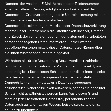
Namens, der Anschrift, E-Mail-Adresse oder Telefonnummer
einer betroffenen Person, erfolgt stets im Einklang mit der
Datenschutz-Grundverordnung und in Übereinstimmung mit den
für uns geltenden landesspezifischen
Datenschutzbestimmungen. Mittels dieser Datenschutzerklärung
möchte unser Unternehmen die Öffentlichkeit über Art, Umfang
und Zweck der von uns erhobenen, genutzten und verarbeiteten
personenbezogenen Daten informieren. Ferner werden
Für die Nutzung von Google Adsense (Google Ireland Limited, Gordon House
betroffene Personen mittels dieser Datenschutzerklärung über
Barrow Street, Dublin, D04 E5W5, Ireland) benötigen wir laut DSGVO Ihre
die ihnen zustehenden Rechte aufgeklärt.
Zustimmung. Es werden seitens Google Adsense personenbezogene Date
erhoben, verarbeitet und gespeichert. Welche Daten genau entnehmen Sie bi
Wir haben als für die Verarbeitung Verantwortlicher zahlreiche
den Datenschutzbedingungen.
technische und organisatorische Maßnahmen umgesetzt, um
einen möglichst lückenlosen Schutz der über diese Internetseite
Google Adsense
ist deaktiviert.
✓ Erlauben
Datenschutzbedingungen
verarbeiteten personenbezogenen Daten sicherzustellen.
Dennoch können Internetbasierte Datenübertragungen
grundsätzlich Sicherheitslücken aufweisen, sodass ein absoluter
Schutz nicht gewährleistet werden kann. Aus diesem Grund
steht es jeder betroffenen Person frei, personenbezogene
Daten auch auf alternativen Wegen, beispielsweise telefonisch,
an uns zu übermitteln.