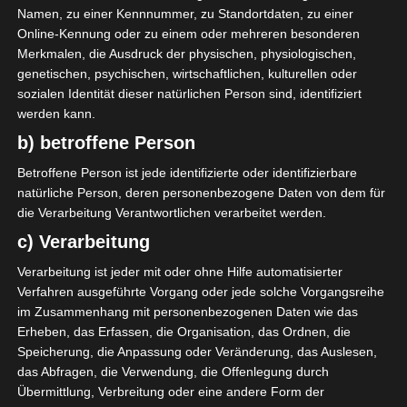
Namen, zu einer Kennnummer, zu Standortdaten, zu einer
Online-Kennung oder zu einem oder mehreren besonderen
GESAMTE STATISTIK
Merkmalen, die Ausdruck der physischen, physiologischen,
genetischen, psychischen, wirtschaftlichen, kulturellen oder
sozialen Identität dieser natürlichen Person sind, identifiziert
werden kann.
Ligue 1 Pro (Tunesien)
b) betroffene Person
2020/2021
3
3
270′
1 (0)
3
3
0
270′
0
0
0
1 (0)
0
0
Betroffene Person ist jede identifizierte oder identifizierbare
natürliche Person, deren personenbezogene Daten von dem für
die Verarbeitung Verantwortlichen verarbeitet werden.
LETZTE BEGEGNUNGEN
c) Verarbeitung
Datum
Ergebnis
Verarbeitung ist jeder mit oder ohne Hilfe automatisierter
Verfahren ausgeführte Vorgang oder jede solche Vorgangsreihe
Meisterschaft Tunesien 2020/21
im Zusammenhang mit personenbezogenen Daten wie das
Erheben, das Erfassen, die Organisation, das Ordnen, die
17 März 2021
U
Speicherung, die Anpassung oder Veränderung, das Auslesen,
das Abfragen, die Verwendung, die Offenlegung durch
0:0
Heim
Übermittlung, Verbreitung oder eine andere Form der