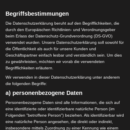
Begriffsbestimmungen
Die Datenschutzerklärung beruht auf den Begrifflichkeiten, die
durch den Europäischen Richtlinien- und Verordnungsgeber
Sie befinden sich hier:
Startseite
»
Spieler
»
Iheb
beim Erlass der Datenschutz-Grundverordnung (DS-GVO)
Marzouki
verwendet wurden. Unsere Datenschutzerklärung soll sowohl für
die Öffentlichkeit als auch für unsere Kunden und
Geschäftspartner einfach lesbar und verständlich sein. Um dies
zu gewährleisten, möchten wir vorab die verwendeten
Iheb Marzouki
Begrifflichkeiten erläutern.
Wir verwenden in dieser Datenschutzerklärung unter anderem
die folgenden Begriffe:
Iheb Marzouki
Voller Name
a) personenbezogene Daten
Mittelfeldspieler
Position
Personenbezogene Daten sind alle Informationen, die sich auf
Étoile Sportive de
Aktuelles Team
eine identifizierte oder identifizierbare natürliche Person (im
Métlaoui (ESM)
Folgenden "betroffene Person") beziehen. Als identifizierbar wird
eine natürliche Person angesehen, die direkt oder indirekt,
insbesondere mittels Zuordnung zu einer Kennung wie einem