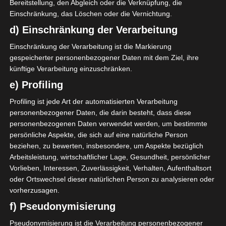
3 Feb. 2021
Bereitstellung, den Abgleich oder die Verknüpfung, die
V
Einschränkung, das Löschen oder die Vernichtung.
1:0
d) Einschränkung der Verarbeitung
Auswärts
31 Jan. 2021
V
Einschränkung der Verarbeitung ist die Markierung
90`
gespeicherter personenbezogener Daten mit dem Ziel, ihre
0:3
künftige Verarbeitung einzuschränken.
Heim
26 Jan. 2021
e) Profiling
V
2:1
Profiling ist jede Art der automatisierten Verarbeitung
Auswärts
personenbezogener Daten, die darin besteht, dass diese
23 Jan. 2021
personenbezogenen Daten verwendet werden, um bestimmte
G
persönliche Aspekte, die sich auf eine natürliche Person
1:0
beziehen, zu bewerten, insbesondere, um Aspekte bezüglich
Heim
Arbeitsleistung, wirtschaftlicher Lage, Gesundheit, persönlicher
12 Jan. 2021
U
Vorlieben, Interessen, Zuverlässigkeit, Verhalten, Aufenthaltsort
0:0
oder Ortswechsel dieser natürlichen Person zu analysieren oder
Auswärts
vorherzusagen.
3 Jan. 2021
G
f) Pseudonymisierung
0:1
Pseudonymisierung ist die Verarbeitung personenbezogener