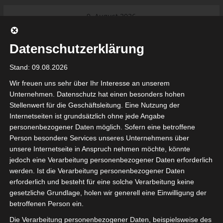
Skip
9. August 2026
to
Das Neueste:
Ligue 1 Pro: Saison 2026/2027
content
beginnt am 22. und 23. August
Datenschutzerklärung
2026 (Update)
El Gawafel Sportives de Gafsa
Stand: 09.08.2026
(EGSG) kündigt Rückzug aus der
Meisterschaft an
Wir freuen uns sehr über Ihr Interesse an unserem
Ligue 1 Pro: Spielplan der ersten 15
Unternehmen. Datenschutz hat einen besonders hohen
Spieltage der Saison 2026/2027
Stellenwert für die Geschäftsleitung. Eine Nutzung der
Ligue 2 Pro Tunesien 2026/2027 –
Internetseiten ist grundsätzlich ohne jede Angabe
Saison beginnt am am 19./20.
tunesienfussball.de
personenbezogener Daten möglich. Sofern eine betroffene
September 2026
Person besondere Services unseres Unternehmens über
Internationaler Sportgerichtshof
unsere Internetseite in Anspruch nehmen möchte, könnte
lehnt Eilverfahren ab – AS Soliman
Tunesien Ligafußball
jedoch eine Verarbeitung personenbezogener Daten erforderlich
steuert auf die Ligue 2 zu
werden. Ist die Verarbeitung personenbezogener Daten
erforderlich und besteht für eine solche Verarbeitung keine
gesetzliche Grundlage, holen wir generell eine Einwilligung der
betroffenen Person ein.
Die Verarbeitung personenbezogener Daten, beispielsweise des