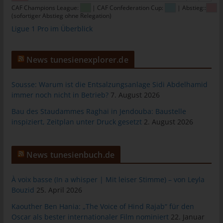
Warenkorbes im Online-Shop. Der Online-Shop merkt sich die
CAF Champions League:
| CAF Confederation Cup:
| Abstieg::
(sofortiger Abstieg ohne Relegation)
Artikel, die ein Kunde in den virtuellen Warenkorb gelegt hat,
Ligue 1 Pro im Überblick
über ein Cookie.
Die betroffene Person kann die Setzung von Cookies durch
unsere Internetseite jederzeit mittels einer entsprechenden
News tunesienexplorer.de
Einstellung des genutzten Internetbrowsers verhindern und
damit der Setzung von Cookies dauerhaft widersprechen.
Sousse: Warum ist die Entsalzungsanlage Sidi Abdelhamid
Ferner können bereits gesetzte Cookies jederzeit über einen
immer noch nicht in Betrieb?
7. August 2026
Internetbrowser oder andere Softwareprogramme gelöscht
werden. Dies ist in allen gängigen Internetbrowsern möglich.
Bau des Staudammes Raghai in Jendouba: Baustelle
inspiziert, Zeitplan unter Druck gesetzt
2. August 2026
Deaktiviert die betroffene Person die Setzung von Cookies in
dem genutzten Internetbrowser, sind unter Umständen nicht alle
Funktionen unserer Internetseite vollumfänglich nutzbar.
News tunesienbuch.de
Erfassung von allgemeinen Daten und
À voix basse (In a whisper | Mit leiser Stimme) – von Leyla
Informationen
Bouzid
25. April 2026
Die Internetseite erfasst mit jedem Aufruf der Internetseite durch
Kaouther Ben Hania: „The Voice of Hind Rajab“ für den
eine betroffene Person oder ein automatisiertes System eine
Oscar als bester internationaler Film nominiert
22. Januar
Reihe von allgemeinen Daten und Informationen. Diese