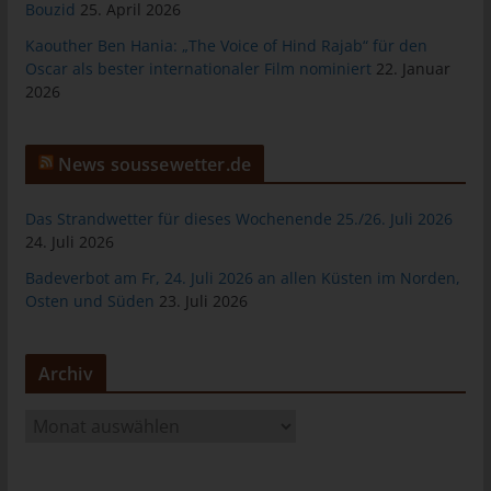
Bouzid
25. April 2026
Warenkorbes im Online-Shop. Der Online-Shop merkt sich die
Artikel, die ein Kunde in den virtuellen Warenkorb gelegt hat,
Kaouther Ben Hania: „The Voice of Hind Rajab“ für den
über ein Cookie.
Oscar als bester internationaler Film nominiert
22. Januar
2026
Die betroffene Person kann die Setzung von Cookies durch
unsere Internetseite jederzeit mittels einer entsprechenden
Einstellung des genutzten Internetbrowsers verhindern und
News soussewetter.de
damit der Setzung von Cookies dauerhaft widersprechen.
Ferner können bereits gesetzte Cookies jederzeit über einen
Das Strandwetter für dieses Wochenende 25./26. Juli 2026
Internetbrowser oder andere Softwareprogramme gelöscht
24. Juli 2026
werden. Dies ist in allen gängigen Internetbrowsern möglich.
Deaktiviert die betroffene Person die Setzung von Cookies in
Badeverbot am Fr, 24. Juli 2026 an allen Küsten im Norden,
dem genutzten Internetbrowser, sind unter Umständen nicht alle
Osten und Süden
23. Juli 2026
Funktionen unserer Internetseite vollumfänglich nutzbar.
Erfassung von allgemeinen Daten und
Archiv
Informationen
A
Die Internetseite erfasst mit jedem Aufruf der Internetseite durch
r
eine betroffene Person oder ein automatisiertes System eine
c
Reihe von allgemeinen Daten und Informationen. Diese