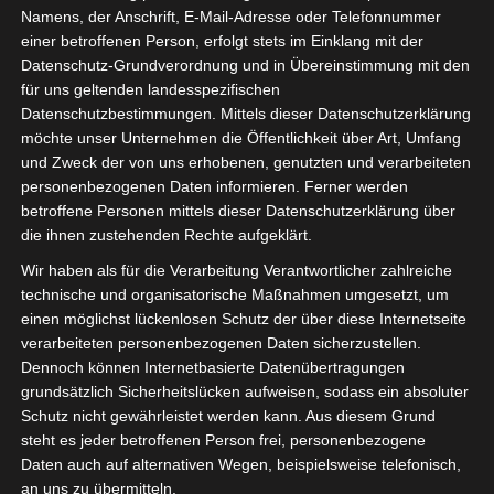
Namens, der Anschrift, E-Mail-Adresse oder Telefonnummer
einer betroffenen Person, erfolgt stets im Einklang mit der
Datenschutz-Grundverordnung und in Übereinstimmung mit den
für uns geltenden landesspezifischen
Sie befinden sich hier:
Startseite
»
Spieler
»
Saber
Datenschutzbestimmungen. Mittels dieser Datenschutzerklärung
möchte unser Unternehmen die Öffentlichkeit über Art, Umfang
Hammami
und Zweck der von uns erhobenen, genutzten und verarbeiteten
personenbezogenen Daten informieren. Ferner werden
betroffene Personen mittels dieser Datenschutzerklärung über
die ihnen zustehenden Rechte aufgeklärt.
Saber Hammami
Wir haben als für die Verarbeitung Verantwortlicher zahlreiche
technische und organisatorische Maßnahmen umgesetzt, um
einen möglichst lückenlosen Schutz der über diese Internetseite
Saber Hammami
Voller Name
verarbeiteten personenbezogenen Daten sicherzustellen.
Mittelfeldspieler
Position
Dennoch können Internetbasierte Datenübertragungen
grundsätzlich Sicherheitslücken aufweisen, sodass ein absoluter
Union Sportive de
Aktuelles Team
Schutz nicht gewährleistet werden kann. Aus diesem Grund
Tataouine (UST)
steht es jeder betroffenen Person frei, personenbezogene
Nationalität
Daten auch auf alternativen Wegen, beispielsweise telefonisch,
an uns zu übermitteln.
Geburtstag