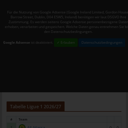
Personen, die unter der unmittelbaren Verantwortung des
Verantwortlichen oder des Auftragsverarbeiters befugt sind, die
Für die Nutzung von Google Adsense (Google Ireland Limited, Gordon House
Barrow Street, Dublin, D04 E5W5, Ireland) benötigen wir laut DSGVO Ihre
personenbezogenen Daten zu verarbeiten.
Zustimmung. Es werden seitens Google Adsense personenbezogene Date
k) Einwilligung
erhoben, verarbeitet und gespeichert. Welche Daten genau entnehmen Sie bi
den Datenschutzbedingungen.
Einwilligung ist jede von der betroffenen Person freiwillig für den
Google Adsense
ist deaktiviert.
✓ Erlauben
Datenschutzbedingungen
bestimmten Fall in informierter Weise und unmissverständlich
abgegebene Willensbekundung in Form einer Erklärung oder
einer sonstigen eindeutigen bestätigenden Handlung, mit der
die betroffene Person zu verstehen gibt, dass sie mit der
Verarbeitung der sie betreffenden personenbezogenen Daten
einverstanden ist.
Name und Anschrift des für die
Verarbeitung Verantwortlichen
Verantwortlicher im Sinne der Datenschutz-Grundverordnung,
Tabelle Ligue 1 2026/27
sonstiger in den Mitgliedstaaten der Europäischen Union
geltenden Datenschutzgesetze und anderer Bestimmungen mit
#
Team
datenschutzrechtlichem Charakter ist:
1
AS Marsa
0
0