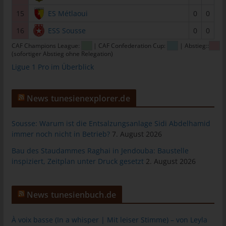
das Cookie gespeichert wurde. Dies ermöglicht es den
besuchten Internetseiten und Servern, den individuellen
15
ES Métlaoui
0
0
Browser der betroffenen Person von anderen Internetbrowsern,
16
ESS Sousse
0
0
die andere Cookies enthalten, zu unterscheiden. Ein bestimmter
Internetbrowser kann über die eindeutige Cookie-ID
CAF Champions League:
| CAF Confederation Cup:
| Abstieg::
(sofortiger Abstieg ohne Relegation)
wiedererkannt und identifiziert werden.
Ligue 1 Pro im Überblick
Durch den Einsatz von Cookies kann den Nutzern dieser
Internetseite nutzerfreundlichere Services bereitstellen, die ohne
die Cookie-Setzung nicht möglich wären.
News tunesienexplorer.de
Mittels eines Cookies können die Informationen und Angebote
auf unserer Internetseite im Sinne des Benutzers optimiert
Sousse: Warum ist die Entsalzungsanlage Sidi Abdelhamid
werden. Cookies ermöglichen uns, wie bereits erwähnt, die
immer noch nicht in Betrieb?
7. August 2026
Benutzer unserer Internetseite wiederzuerkennen. Zweck dieser
Bau des Staudammes Raghai in Jendouba: Baustelle
Wiedererkennung ist es, den Nutzern die Verwendung unserer
inspiziert, Zeitplan unter Druck gesetzt
2. August 2026
Internetseite zu erleichtern. Der Benutzer einer Internetseite, die
Cookies verwendet, muss beispielsweise nicht bei jedem
Besuch der Internetseite erneut seine Zugangsdaten eingeben,
News tunesienbuch.de
weil dies von der Internetseite und dem auf dem
Computersystem des Benutzers abgelegten Cookie
À voix basse (In a whisper | Mit leiser Stimme) – von Leyla
übernommen wird. Ein weiteres Beispiel ist das Cookie eines