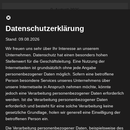
Skip
9. August 2026
to
Das Neueste:
Ligue 1 Pro: Saison 2026/2027
content
beginnt am 22. und 23. August
Datenschutzerklärung
2026 (Update)
El Gawafel Sportives de Gafsa
Stand: 09.08.2026
(EGSG) kündigt Rückzug aus der
Meisterschaft an
Wir freuen uns sehr über Ihr Interesse an unserem
Ligue 1 Pro: Spielplan der ersten 15
Unternehmen. Datenschutz hat einen besonders hohen
Spieltage der Saison 2026/2027
Stellenwert für die Geschäftsleitung. Eine Nutzung der
Ligue 2 Pro Tunesien 2026/2027 –
Internetseiten ist grundsätzlich ohne jede Angabe
Saison beginnt am am 19./20.
tunesienfussball.de
personenbezogener Daten möglich. Sofern eine betroffene
September 2026
Person besondere Services unseres Unternehmens über
Internationaler Sportgerichtshof
unsere Internetseite in Anspruch nehmen möchte, könnte
lehnt Eilverfahren ab – AS Soliman
Tunesien Ligafußball
jedoch eine Verarbeitung personenbezogener Daten erforderlich
steuert auf die Ligue 2 zu
werden. Ist die Verarbeitung personenbezogener Daten
Nutzung von Google Adsense (Google Ireland Limited, Gordon House, Barrow Stree
erforderlich und besteht für eine solche Verarbeitung keine
, Ireland) benötigen wir laut DSGVO Ihre Zustimmung. Es werden seitens Goog
gesetzliche Grundlage, holen wir generell eine Einwilligung der
nbezogene Daten erhoben, verarbeitet und gespeichert. Welche Daten genau 
bitte den Datenschutzbedingungen.
betroffenen Person ein.
Die Verarbeitung personenbezogener Daten, beispielsweise des
Google Adsense
ist deaktiviert.
✓ Erlauben
Datenschutzbedingungen