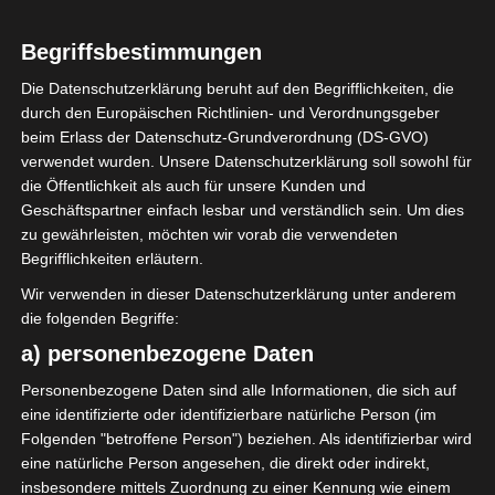
15. Juli 1997
29
Alter
Begriffsbestimmungen
Die Datenschutzerklärung beruht auf den Begrifflichkeiten, die
durch den Europäischen Richtlinien- und Verordnungsgeber
beim Erlass der Datenschutz-Grundverordnung (DS-GVO)
verwendet wurden. Unsere Datenschutzerklärung soll sowohl für
GESAMTE STATISTIK
die Öffentlichkeit als auch für unsere Kunden und
Geschäftspartner einfach lesbar und verständlich sein. Um dies
zu gewährleisten, möchten wir vorab die verwendeten
Ligue 1 Pro (Tunesien)
Begrifflichkeiten erläutern.
2022/2023
4
4
360′
2 (1)
Wir verwenden in dieser Datenschutzerklärung unter anderem
2020/2021
3
2
1
225′
1
2 (0)
die folgenden Begriffe:
7
6
1
585′
1
0
0
4 (1)
0
0
a) personenbezogene Daten
Gesamt:
Personenbezogene Daten sind alle Informationen, die sich auf
7
6
1
585′
1
0
0
4 (1)
0
0
eine identifizierte oder identifizierbare natürliche Person (im
Folgenden "betroffene Person") beziehen. Als identifizierbar wird
eine natürliche Person angesehen, die direkt oder indirekt,
LETZTE BEGEGNUNGEN
insbesondere mittels Zuordnung zu einer Kennung wie einem