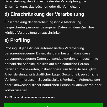
Bereitstellung, den Abgleich oder die Verknüpfung, die
27 Jan. 2021
Einschränkung, das Löschen oder die Vernichtung.
G
90`
d) Einschränkung der Verarbeitung
0:1
Auswärts
Einschränkung der Verarbeitung ist die Markierung
24 Jan. 2021
G
gespeicherter personenbezogener Daten mit dem Ziel, ihre
90`
künftige Verarbeitung einzuschränken.
2:1
Heim
e) Profiling
13 Jan. 2021
G
Profiling ist jede Art der automatisierten Verarbeitung
45`
2
2:3
personenbezogener Daten, die darin besteht, dass diese
Auswärts
personenbezogenen Daten verwendet werden, um bestimmte
persönliche Aspekte, die sich auf eine natürliche Person
beziehen, zu bewerten, insbesondere, um Aspekte bezüglich
Arbeitsleistung, wirtschaftlicher Lage, Gesundheit, persönlicher
Vorlieben, Interessen, Zuverlässigkeit, Verhalten, Aufenthaltsort
oder Ortswechsel dieser natürlichen Person zu analysieren oder
vorherzusagen.
Mohamed Amine Knaissi
f) Pseudonymisierung
Ala Ghram
Pseudonymisierung ist die Verarbeitung personenbezogener