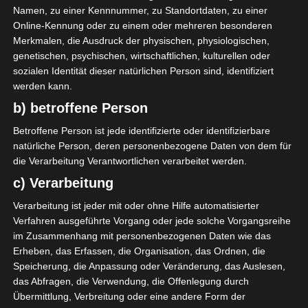
Namen, zu einer Kennnummer, zu Standortdaten, zu einer
Datum
Ergebnis
Online-Kennung oder zu einem oder mehreren besonderen
Merkmalen, die Ausdruck der physischen, physiologischen,
Meisterschaft Tunesien 2022/2023
genetischen, psychischen, wirtschaftlichen, kulturellen oder
sozialen Identität dieser natürlichen Person sind, identifiziert
30 Juni 2023
V
werden kann.
90`
1:6
b) betroffene Person
Heim
23 Juni 2023
Betroffene Person ist jede identifizierte oder identifizierbare
V
natürliche Person, deren personenbezogene Daten von dem für
90`
1
1:2
die Verarbeitung Verantwortlichen verarbeitet werden.
Heim
c) Verarbeitung
6 Juni 2023
U
90`
Verarbeitung ist jeder mit oder ohne Hilfe automatisierter
2:2
Heim
Verfahren ausgeführte Vorgang oder jede solche Vorgangsreihe
im Zusammenhang mit personenbezogenen Daten wie das
15 Apr. 2023
V
Erheben, das Erfassen, die Organisation, das Ordnen, die
90`
1
4:1
Speicherung, die Anpassung oder Veränderung, das Auslesen,
Auswärts
das Abfragen, die Verwendung, die Offenlegung durch
Übermittlung, Verbreitung oder eine andere Form der
Meisterschaft Tunesien 2020/21