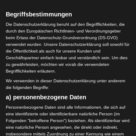
HANDBALL
Begriffsbestimmungen
Handball WM: Große
Die Datenschutzerklärung beruht auf den Begrifflichkeiten, die
Probleme wegen
durch den Europäischen Richtlinien- und Verordnungsgeber
beim Erlass der Datenschutz-Grundverordnung (DS-GVO)
Absagen und
verwendet wurden. Unsere Datenschutzerklärung soll sowohl für
die Öffentlichkeit als auch für unsere Kunden und
Coronafällen
Geschäftspartner einfach lesbar und verständlich sein. Um dies
zu gewährleisten, möchten wir vorab die verwendeten
Begrifflichkeiten erläutern.
13. Januar 2021
Platzwart
2140 Views
Ägypten
,
Handball
,
Handball-WM
,
Kairo
,
Tunesien
,
Wir verwenden in dieser Datenschutzerklärung unter anderem
Weltmeisterschaft
die folgenden Begriffe:
a) personenbezogene Daten
Personenbezogene Daten sind alle Informationen, die sich auf
eine identifizierte oder identifizierbare natürliche Person (im
Folgenden "betroffene Person") beziehen. Als identifizierbar wird
Heute beginnt die Handball-WM in Ägypten aber
eine natürliche Person angesehen, die direkt oder indirekt,
Corona sorgt auch hier für Probleme. Beim
insbesondere mittels Zuordnung zu einer Kennung wie einem