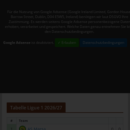
Personen, die unter der unmittelbaren Verantwortung des
Für die Nutzung von Google Adsense (Google Ireland Limited, Gordon House
Verantwortlichen oder des Auftragsverarbeiters befugt sind, die
Barrow Street, Dublin, D04 E5W5, Ireland) benötigen wir laut DSGVO Ihre
personenbezogenen Daten zu verarbeiten.
Zustimmung. Es werden seitens Google Adsense personenbezogene Date
erhoben, verarbeitet und gespeichert. Welche Daten genau entnehmen Sie bi
k) Einwilligung
den Datenschutzbedingungen.
Einwilligung ist jede von der betroffenen Person freiwillig für den
Google Adsense
ist deaktiviert.
✓ Erlauben
Datenschutzbedingungen
bestimmten Fall in informierter Weise und unmissverständlich
abgegebene Willensbekundung in Form einer Erklärung oder
einer sonstigen eindeutigen bestätigenden Handlung, mit der
die betroffene Person zu verstehen gibt, dass sie mit der
Verarbeitung der sie betreffenden personenbezogenen Daten
einverstanden ist.
Name und Anschrift des für die
Verarbeitung Verantwortlichen
Tabelle Ligue 1 2026/27
Verantwortlicher im Sinne der Datenschutz-Grundverordnung,
sonstiger in den Mitgliedstaaten der Europäischen Union
geltenden Datenschutzgesetze und anderer Bestimmungen mit
#
Team
datenschutzrechtlichem Charakter ist:
1
AS Marsa
0
0