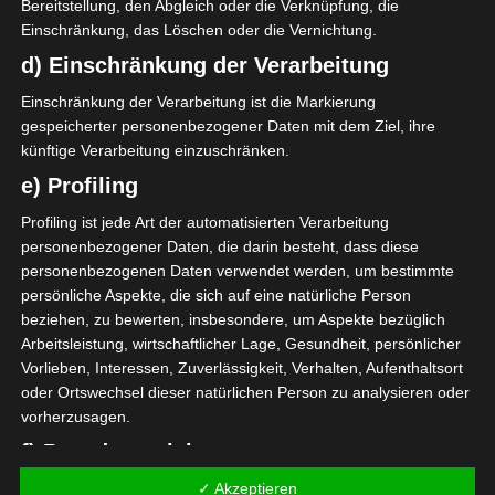
Bereitstellung, den Abgleich oder die Verknüpfung, die
Einschränkung, das Löschen oder die Vernichtung.
Für die Nutzung von Google Adsense (Google Ireland Limited,
Gordon House, Barrow Street, Dublin, D04 E5W5, Ireland)
d) Einschränkung der Verarbeitung
benötigen wir laut DSGVO Ihre Zustimmung. Es werden seitens
Google Adsense personenbezogene Daten erhoben,
Einschränkung der Verarbeitung ist die Markierung
verarbeitet und gespeichert. Welche Daten genau entnehmen
Sie bitte den Datenschutzbedingungen.
gespeicherter personenbezogener Daten mit dem Ziel, ihre
künftige Verarbeitung einzuschränken.
Google Adsense
ist deaktiviert.
✓ Erlauben
e) Profiling
Datenschutzbedingungen
Profiling ist jede Art der automatisierten Verarbeitung
personenbezogener Daten, die darin besteht, dass diese
personenbezogenen Daten verwendet werden, um bestimmte
Die Gruppen, Spiele und weitere Informationen
persönliche Aspekte, die sich auf eine natürliche Person
beziehen, zu bewerten, insbesondere, um Aspekte bezüglich
finden Sie in unserem Artikel:
Handball-WM vom 13.
Arbeitsleistung, wirtschaftlicher Lage, Gesundheit, persönlicher
bis 31. Januar 2021 in Ägypten
Vorlieben, Interessen, Zuverlässigkeit, Verhalten, Aufenthaltsort
oder Ortswechsel dieser natürlichen Person zu analysieren oder
vorherzusagen.
8. Spieltag der Liga 1 Tunesien – 12/13 Jan 2021
f) Pseudonymisierung
9. Spieltag der Liga 1 Tunesien – 23/24 Jan 2021
✓ Akzeptieren
Pseudonymisierung ist die Verarbeitung personenbezogener