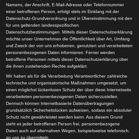
Namens, der Anschrift, E-Mail-Adresse oder Telefonnummer
einer betroffenen Person, erfolgt stets im Einklang mit der
Datenschutz-Grundverordnung und in Übereinstimmung mit den
für uns geltenden landesspezifischen
Sie befinden sich hier:
Startseite
»
News
»
Handball
»
Datenschutzbestimmungen. Mittels dieser Datenschutzerklärung
möchte unser Unternehmen die Öffentlichkeit über Art, Umfang
Handball WM: Große Probleme wegen Absagen und
und Zweck der von uns erhobenen, genutzten und verarbeiteten
Coronafällen
personenbezogenen Daten informieren. Ferner werden
betroffene Personen mittels dieser Datenschutzerklärung über
die ihnen zustehenden Rechte aufgeklärt.
Wir haben als für die Verarbeitung Verantwortlicher zahlreiche
technische und organisatorische Maßnahmen umgesetzt, um
einen möglichst lückenlosen Schutz der über diese Internetseite
verarbeiteten personenbezogenen Daten sicherzustellen.
Dennoch können Internetbasierte Datenübertragungen
grundsätzlich Sicherheitslücken aufweisen, sodass ein absoluter
Schutz nicht gewährleistet werden kann. Aus diesem Grund
steht es jeder betroffenen Person frei, personenbezogene
Daten auch auf alternativen Wegen, beispielsweise telefonisch,
an uns zu übermitteln.