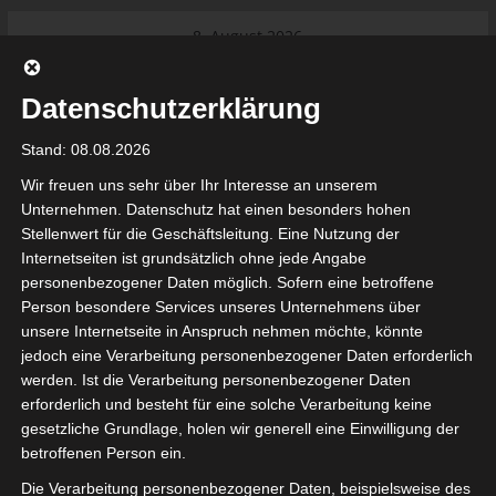
Skip
8. August 2026
to
Das Neueste:
Ligue 1 Pro: Saison 2026/2027
content
beginnt am 22. und 23. August
Datenschutzerklärung
2026 (Update)
El Gawafel Sportives de Gafsa
Stand: 08.08.2026
(EGSG) kündigt Rückzug aus der
Meisterschaft an
Wir freuen uns sehr über Ihr Interesse an unserem
Ligue 1 Pro: Spielplan der ersten 15
Unternehmen. Datenschutz hat einen besonders hohen
Spieltage der Saison 2026/2027
Stellenwert für die Geschäftsleitung. Eine Nutzung der
Ligue 2 Pro Tunesien 2026/2027 –
Internetseiten ist grundsätzlich ohne jede Angabe
Saison beginnt am am 19./20.
tunesienfussball.de
personenbezogener Daten möglich. Sofern eine betroffene
September 2026
Person besondere Services unseres Unternehmens über
Internationaler Sportgerichtshof
unsere Internetseite in Anspruch nehmen möchte, könnte
lehnt Eilverfahren ab – AS Soliman
Tunesien Ligafußball
jedoch eine Verarbeitung personenbezogener Daten erforderlich
steuert auf die Ligue 2 zu
werden. Ist die Verarbeitung personenbezogener Daten
Nutzung von Google Adsense (Google Ireland Limited, Gordon House, Barrow Stree
erforderlich und besteht für eine solche Verarbeitung keine
, Ireland) benötigen wir laut DSGVO Ihre Zustimmung. Es werden seitens Goog
gesetzliche Grundlage, holen wir generell eine Einwilligung der
nbezogene Daten erhoben, verarbeitet und gespeichert. Welche Daten genau 
bitte den Datenschutzbedingungen.
betroffenen Person ein.
Die Verarbeitung personenbezogener Daten, beispielsweise des
Google Adsense
ist deaktiviert.
✓ Erlauben
Datenschutzbedingungen