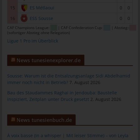
das Cookie gespeichert wurde. Dies ermöglicht es den
15
ES Métlaoui
0
0
besuchten Internetseiten und Servern, den individuellen
Browser der betroffenen Person von anderen Internetbrowsern,
16
ESS Sousse
0
0
die andere Cookies enthalten, zu unterscheiden. Ein bestimmter
CAF Champions League:
| CAF Confederation Cup:
| Abstieg::
Internetbrowser kann über die eindeutige Cookie-ID
(sofortiger Abstieg ohne Relegation)
wiedererkannt und identifiziert werden.
Ligue 1 Pro im Überblick
Durch den Einsatz von Cookies kann den Nutzern dieser
Internetseite nutzerfreundlichere Services bereitstellen, die ohne
die Cookie-Setzung nicht möglich wären.
News tunesienexplorer.de
Mittels eines Cookies können die Informationen und Angebote
Sousse: Warum ist die Entsalzungsanlage Sidi Abdelhamid
auf unserer Internetseite im Sinne des Benutzers optimiert
immer noch nicht in Betrieb?
7. August 2026
werden. Cookies ermöglichen uns, wie bereits erwähnt, die
Benutzer unserer Internetseite wiederzuerkennen. Zweck dieser
Bau des Staudammes Raghai in Jendouba: Baustelle
Wiedererkennung ist es, den Nutzern die Verwendung unserer
inspiziert, Zeitplan unter Druck gesetzt
2. August 2026
Internetseite zu erleichtern. Der Benutzer einer Internetseite, die
Cookies verwendet, muss beispielsweise nicht bei jedem
Besuch der Internetseite erneut seine Zugangsdaten eingeben,
News tunesienbuch.de
weil dies von der Internetseite und dem auf dem
Computersystem des Benutzers abgelegten Cookie
À voix basse (In a whisper | Mit leiser Stimme) – von Leyla
übernommen wird. Ein weiteres Beispiel ist das Cookie eines