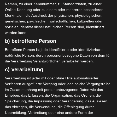
Coronatest vor dem Abflug von Portugal nach Kairo
Namen, zu einer Kennnummer, zu Standortdaten, zu einer
wurden Brasiliens Nationaltrainer Tata Oliveira und
Online-Kennung oder zu einem oder mehreren besonderen
Merkmalen, die Ausdruck der physischen, physiologischen,
Thiagus Petrus, Rückraumstar vom Champions-
genetischen, psychischen, wirtschaftlichen, kulturellen oder
League-Finalisten FC Barcelona, positiv getestet und
sozialen Identität dieser natürlichen Person sind, identifiziert
mussten sich in Quarantäne begeben. Brasilien spielt
werden kann.
mit zusammen mit Spanien, Tunesien und Polen in
b) betroffene Person
der Gruppe B.
Betroffene Person ist jede identifizierte oder identifizierbare
Bei einer vorherigen Testrunde waren bereits
natürliche Person, deren personenbezogene Daten von dem für
Torhüter Leonardo Tercariol und vier Betreuer positiv
die Verarbeitung Verantwortlichen verarbeitet werden.
getestet worden. Sie zeigen laut Verband auch leichte
c) Verarbeitung
Krankheitssymptome. Schon am Vortag hatten USA
Verarbeitung ist jeder mit oder ohne Hilfe automatisierter
(17 Fälle) und Tschechien (mehr als 10 Fälle) ihre WM-
Verfahren ausgeführte Vorgang oder jede solche Vorgangsreihe
Teilnahme aufgrund vieler Coronafälle abgesagt,
im Zusammenhang mit personenbezogenen Daten wie das
Nachrücker sind Nordmazedonien für Tschechien
Erheben, das Erfassen, die Organisation, das Ordnen, die
und die Schweiz für die USA.
Speicherung, die Anpassung oder Veränderung, das Auslesen,
das Abfragen, die Verwendung, die Offenlegung durch
Übermittlung, Verbreitung oder eine andere Form der