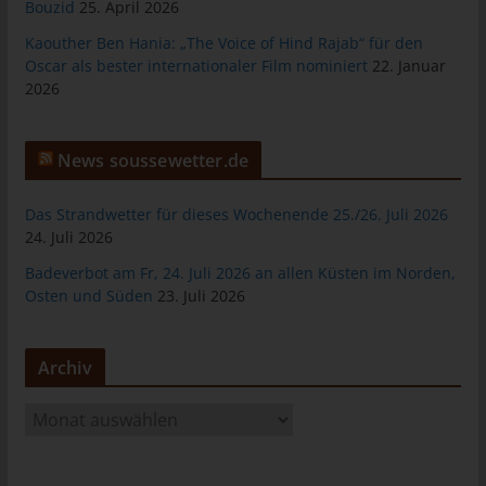
Bouzid
25. April 2026
Warenkorbes im Online-Shop. Der Online-Shop merkt sich die
Artikel, die ein Kunde in den virtuellen Warenkorb gelegt hat,
Kaouther Ben Hania: „The Voice of Hind Rajab“ für den
über ein Cookie.
Oscar als bester internationaler Film nominiert
22. Januar
2026
Die betroffene Person kann die Setzung von Cookies durch
unsere Internetseite jederzeit mittels einer entsprechenden
Einstellung des genutzten Internetbrowsers verhindern und
News soussewetter.de
damit der Setzung von Cookies dauerhaft widersprechen.
Ferner können bereits gesetzte Cookies jederzeit über einen
Das Strandwetter für dieses Wochenende 25./26. Juli 2026
Internetbrowser oder andere Softwareprogramme gelöscht
24. Juli 2026
werden. Dies ist in allen gängigen Internetbrowsern möglich.
Deaktiviert die betroffene Person die Setzung von Cookies in
Badeverbot am Fr, 24. Juli 2026 an allen Küsten im Norden,
dem genutzten Internetbrowser, sind unter Umständen nicht alle
Osten und Süden
23. Juli 2026
Funktionen unserer Internetseite vollumfänglich nutzbar.
Archiv
Erfassung von allgemeinen Daten und
Informationen
A
Die Internetseite erfasst mit jedem Aufruf der Internetseite durch
r
eine betroffene Person oder ein automatisiertes System eine
c
Reihe von allgemeinen Daten und Informationen. Diese