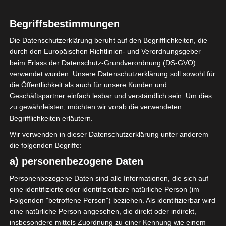
LIGUE 1
Begriffsbestimmungen
Spieltag 3 der Ligue 1
Die Datenschutzerklärung beruht auf den Begrifflichkeiten, die
durch den Europäischen Richtlinien- und Verordnungsgeber
Pro Tunesien am
beim Erlass der Datenschutz-Grundverordnung (DS-GVO)
verwendet wurden. Unsere Datenschutzerklärung soll sowohl für
30./31. Okt 2021 –
die Öffentlichkeit als auch für unsere Kunden und
Hinrunde
Geschäftspartner einfach lesbar und verständlich sein. Um dies
zu gewährleisten, möchten wir vorab die verwendeten
Begrifflichkeiten erläutern.
31. Oktober 2021
Platzwart
1897 Views
Wir verwenden in dieser Datenschutzerklärung unter anderem
3. Spieltag 2020/21
,
Hinrunde
,
Ligue 1
,
Tunesien
die folgenden Begriffe:
a) personenbezogene Daten
Personenbezogene Daten sind alle Informationen, die sich auf
eine identifizierte oder identifizierbare natürliche Person (im
Folgenden "betroffene Person") beziehen. Als identifizierbar wird
Sonntag, 31 Oktober 2021:
Im Spiel US Tataouine
eine natürliche Person angesehen, die direkt oder indirekt,
gegen ES Métlaoui trennten sich die beiden
insbesondere mittels Zuordnung zu einer Kennung wie einem