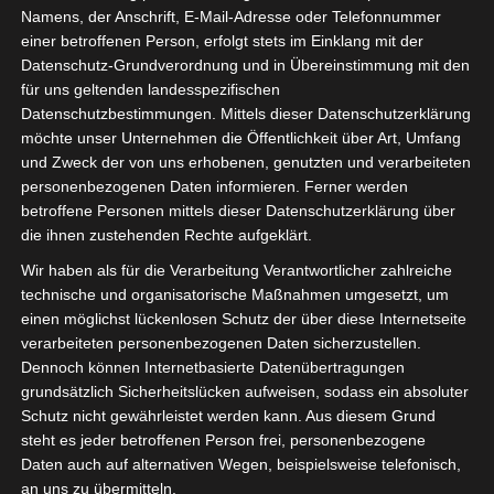
Namens, der Anschrift, E-Mail-Adresse oder Telefonnummer
einer betroffenen Person, erfolgt stets im Einklang mit der
Datenschutz-Grundverordnung und in Übereinstimmung mit den
für uns geltenden landesspezifischen
Sie befinden sich hier:
Startseite
»
News
»
Fußball
»
Datenschutzbestimmungen. Mittels dieser Datenschutzerklärung
Welt
»
Afrika
»
Tunesien
»
Ligen
»
Ligue 1
»
Spieltag 3
möchte unser Unternehmen die Öffentlichkeit über Art, Umfang
der Ligue 1 Pro Tunesien am 30./31. Okt 2021 –
und Zweck der von uns erhobenen, genutzten und verarbeiteten
Hinrunde
personenbezogenen Daten informieren. Ferner werden
betroffene Personen mittels dieser Datenschutzerklärung über
die ihnen zustehenden Rechte aufgeklärt.
Wir haben als für die Verarbeitung Verantwortlicher zahlreiche
technische und organisatorische Maßnahmen umgesetzt, um
einen möglichst lückenlosen Schutz der über diese Internetseite
verarbeiteten personenbezogenen Daten sicherzustellen.
Dennoch können Internetbasierte Datenübertragungen
grundsätzlich Sicherheitslücken aufweisen, sodass ein absoluter
Schutz nicht gewährleistet werden kann. Aus diesem Grund
steht es jeder betroffenen Person frei, personenbezogene
Daten auch auf alternativen Wegen, beispielsweise telefonisch,
an uns zu übermitteln.