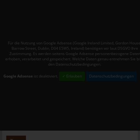
WordPress-User automatisch auch bei Gravatar registriert sind.
Details zu Gravatar:
https://de.gravatar.com
Hosting
Die von uns in Anspruch genommenen Hosting-Leistungen
Für die Nutzung von Google Adsense (Google Ireland Limited, Gordon House
dienen der Zurverfügungstellung der folgenden Leistungen:
Barrow Street, Dublin, D04 E5W5, Ireland) benötigen wir laut DSGVO Ihre
Infrastruktur- und Plattformdienstleistungen, Rechenkapazität,
Zustimmung. Es werden seitens Google Adsense personenbezogene Date
erhoben, verarbeitet und gespeichert. Welche Daten genau entnehmen Sie bi
Speicherplatz und Datenbankdienste, Sicherheitsleistungen
den Datenschutzbedingungen.
sowie technische Wartungsleistungen, die wir zum Zwecke des
Betriebs dieses Onlineangebotes einsetzen.
Google Adsense
ist deaktiviert.
✓ Erlauben
Datenschutzbedingungen
Hierbei verarbeiten wir, bzw. unser Hostinganbieter
Bestandsdaten, Kontaktdaten, Inhaltsdaten, Vertragsdaten,
Nutzungsdaten, Meta- und Kommunikationsdaten von Kunden,
Interessenten und Besuchern dieses Onlineangebotes auf
Grundlage unserer berechtigten Interessen an einer effizienten
und sicheren Zurverfügungstellung dieses Onlineangebotes
gem. Art. 6 Abs. 1 lit. f DSGVO i.V.m. Art. 28 DSGVO (Abschluss
Auftragsverarbeitungsvertrag).