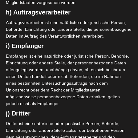
Mitgliedstaaten vorgesehen werden.
CS Chebba gegen Olympique de Béja (Yousri Bou Ali)
h) Auftragsverarbeiter
Esperance Sportive Zarzis gegen AS Rejiche (Aymen
Nasri)
Auftragsverarbeiter ist eine natürliche oder juristische Person,
Behörde, Einrichtung oder andere Stelle, die personenbezogene
Daten im Auftrag des Verantwortlichen verarbeitet.
Sonntag, 31. Oktober um 16h30
Club Africain gegen AS Soliman (Haythem Kossai)
i) Empfänger
Union Monastirienne gegen Etoile du Sahel (Oussema
Empfänger ist eine natürliche oder juristische Person, Behörde,
Ben Ishak)
Einrichtung oder andere Stelle, der personenbezogene Daten
offengelegt werden, unabhängig davon, ob es sich bei ihr um
Die Begegnungen/Ergebnisse im Detail
einen Dritten handelt oder nicht. Behörden, die im Rahmen
eines bestimmten Untersuchungsauftrags nach dem
Gruppe A
Unionsrecht oder dem Recht der Mitgliedstaaten
möglicherweise personenbezogene Daten erhalten, gelten
SPIELTAG 3
jedoch nicht als Empfänger.
30 Okt. 2021
-
14:30
j) Dritter
2
1
Dritter ist eine natürliche oder juristische Person, Behörde,
Espoir Sportif de
Club Sportif de
Einrichtung oder andere Stelle außer der betroffenen Person,
Hammam Sousse
Hammam-Lif (CSHL)
(ESHS)
dem Verantwortlichen, dem Auftragsverarbeiter und den