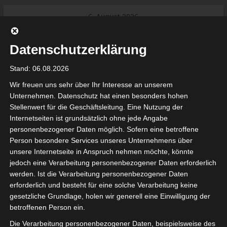
Skip
6. August 2026
to
Das Neueste:
Ligue 1 Pro: Saison 2026/2027
content
beginnt am 22. und 23. August
Datenschutzerklärung
2026 (Update)
El Gawafel Sportives de Gafsa
Stand: 06.08.2026
(EGSG) kündigt Rückzug aus der
Meisterschaft an
Wir freuen uns sehr über Ihr Interesse an unserem
Ligue 1 Pro: Spielplan der ersten 15
Unternehmen. Datenschutz hat einen besonders hohen
Spieltage der Saison 2026/2027
Stellenwert für die Geschäftsleitung. Eine Nutzung der
Ligue 2 Pro Tunesien 2026/2027 –
Internetseiten ist grundsätzlich ohne jede Angabe
Saison beginnt am am 19./20.
tunesienfussball.de
personenbezogener Daten möglich. Sofern eine betroffene
September 2026
Person besondere Services unseres Unternehmens über
Internationaler Sportgerichtshof
unsere Internetseite in Anspruch nehmen möchte, könnte
lehnt Eilverfahren ab – AS Soliman
Tunesien Ligafußball
jedoch eine Verarbeitung personenbezogener Daten erforderlich
steuert auf die Ligue 2 zu
werden. Ist die Verarbeitung personenbezogener Daten
erforderlich und besteht für eine solche Verarbeitung keine
gesetzliche Grundlage, holen wir generell eine Einwilligung der
betroffenen Person ein.
Die Verarbeitung personenbezogener Daten, beispielsweise des