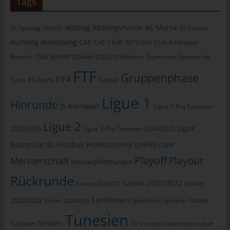
Tags
Routinemäßige Löschung und Sperrung
von personenbezogenen Daten
Abstieg
Abstiegsrunde
AS Marsa
26. Spieltag 2020/21
AS Soliman
Auslosung
Aufstieg
Club Africain
Der für die Verarbeitung Verantwortliche verarbeitet und
CAB
CAF
Club Athlétique
speichert personenbezogene Daten der betroffenen Person nur
Club Sportif Sfaxien (CSS)
Bizertin
Esperance Sportive de
ES Metlaoui
für den Zeitraum, der zur Erreichung des Speicherungszwecks
FTF
Gruppenphase
erforderlich ist oder sofern dies durch den Europäischen
FIFA
Tunis
ES Zarzis
Fußball
Richtlinien- und Verordnungsgeber oder einen anderen
Ligue 1
Gesetzgeber in Gesetzen oder Vorschriften, welchen der für die
Hinrunde
JS Kairouan
Ligue 1 Pro Tunesien
Verarbeitung Verantwortliche unterliegt, vorgesehen wurde.
Ligue 2
Entfällt der Speicherungszweck oder läuft eine vom
Ligue
2025/2026
Ligue 2 Pro Tunesien 2024/2025
Europäischen Richtlinien- und Verordnungsgeber oder einem
Nationale du Football Professionnel (LNFP)
LNFP
anderen zuständigen Gesetzgeber vorgeschriebene
Playoff
Playout
Meisterschaft
Speicherfrist ab, werden die personenbezogenen Daten
Neuverpflichtungen
routinemäßig und entsprechend den gesetzlichen Vorschriften
Rückrunde
Saison 2021/2022
gesperrt oder gelöscht.
Saison 2020/21
Saison
Sanktionen
2022/2023
Stade
Saison 2024/2025
Spielerliste
Spielplan
Rechte der betroffenen Person
Tunesien
Strafen
Tunisien
TV
Vorstand
Weltmeisterschaft
a) Recht auf Bestätigung