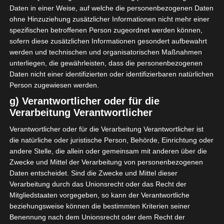
Daten in einer Weise, auf welche die personenbezogenen Daten
ohne Hinzuziehung zusätzlicher Informationen nicht mehr einer
spezifischen betroffenen Person zugeordnet werden können,
Die nationale FTF-Schiedsrichterabteilung hat die
sofern diese zusätzlichen Informationen gesondert aufbewahrt
werden und technischen und organisatorischen Maßnahmen
Ansetzung der Schiedsrichter für die Spiele der Liga
unterliegen, die gewährleisten, dass die personenbezogenen
1 des 3. Spieltages wie folgt bekannt gegeben:
Daten nicht einer identifizierten oder identifizierbaren natürlichen
Person zugewiesen werden.
Gruppe A
g) Verantwortlicher oder für die
Samstag, 30. Oktober um 14:30 Uhr
Verarbeitung Verantwortlicher
CA Bizertin gegen Esperance Tunis (Fredj Abdellaoui)
ES Hammam-Sousse gegen CS Hammam-Lif (Mejdi
Verantwortlicher oder für die Verarbeitung Verantwortlicher ist
Belhaj Ali)
die natürliche oder juristische Person, Behörde, Einrichtung oder
andere Stelle, die allein oder gemeinsam mit anderen über die
Sonntag, 31. Oktober um 14.30 Uhr
Zwecke und Mittel der Verarbeitung von personenbezogenen
Daten entscheidet. Sind die Zwecke und Mittel dieser
US Tataouine gegen ES Métlaoui (Badis Ben Salah)
Verarbeitung durch das Unionsrecht oder das Recht der
US Ben Guerdane gegen CS Sfaxien (Mohamed Fanni)
Mitgliedstaaten vorgegeben, so kann der Verantwortliche
beziehungsweise können die bestimmten Kriterien seiner
Gruppe B
Benennung nach dem Unionsrecht oder dem Recht der
Samstag, 30. Oktober um 14.30 Uhr