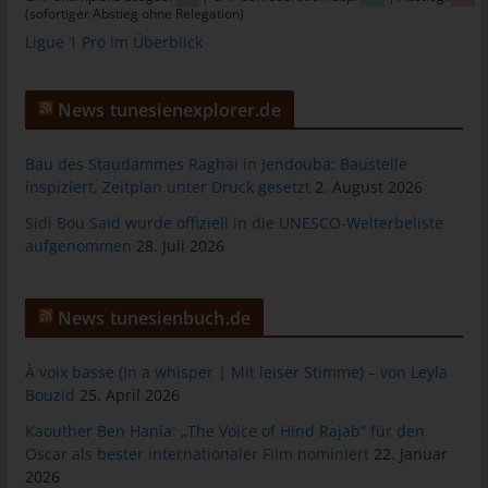
personenbezogenen Daten an Dritte.
(sofortiger Abstieg ohne Relegation)
Ligue 1 Pro im Überblick
Kommentarfunktion im Blog auf der
Internetseite
News tunesienexplorer.de
Wir bieten den Nutzern auf einem Blog, der sich auf der
Internetseite des für die Verarbeitung Verantwortlichen befindet,
Bau des Staudammes Raghai in Jendouba: Baustelle
die Möglichkeit, individuelle Kommentare zu einzelnen Blog-
inspiziert, Zeitplan unter Druck gesetzt
2. August 2026
Beiträgen zu hinterlassen. Ein Blog ist ein auf einer Internetseite
Sidi Bou Said wurde offiziell in die UNESCO-Welterbeliste
geführtes, in der Regel öffentlich einsehbares Portal, in welchem
aufgenommen
28. Juli 2026
eine oder mehrere Personen, die Blogger oder Web-Blogger
genannt werden, Artikel posten oder Gedanken in sogenannten
Blogposts niederschreiben können. Die Blogposts können in der
News tunesienbuch.de
Regel von Dritten kommentiert werden.
Hinterlässt eine betroffene Person einen Kommentar in dem auf
À voix basse (In a whisper | Mit leiser Stimme) – von Leyla
dieser Internetseite veröffentlichten Blog, werden neben den
Bouzid
25. April 2026
von der betroffenen Person hinterlassenen Kommentaren auch
Angaben zum Zeitpunkt der Kommentareingabe sowie zu dem
Kaouther Ben Hania: „The Voice of Hind Rajab“ für den
von der betroffenen Person gewählten Nutzernamen
Oscar als bester internationaler Film nominiert
22. Januar
(Pseudonym) gespeichert und veröffentlicht. Ferner wird die
2026