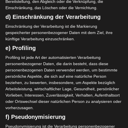
die hinter verschlossenen Türen ausgetragen
Bereitstellung, den Abgleich oder die Verknüpfung, die
wurden. In der Gruppe A verlor CA Bizertin gegen
Einschränkung, das Löschen oder die Vernichtung.
Esperance Tunis mit 1:2. ES Hammam-Sousse blieb
d) Einschränkung der Verarbeitung
mit 2:1 gegen CS Hammam-Lif siegreich. In der
Einschränkung der Verarbeitung ist die Markierung
Gruppe B blieb CS Chebba gegen Olympique de Béja
gespeicherter personenbezogener Daten mit dem Ziel, ihre
mit 1:0 siegreich, während Esperance Sportive Zarzis
künftige Verarbeitung einzuschränken.
und AS Rejiche sich torlos 0:0 trennten. Die restlichen
e) Profiling
vier Spiele werden am Sonntag, den 31 Okt. 2021
ausgetragen.
Profiling ist jede Art der automatisierten Verarbeitung
personenbezogener Daten, die darin besteht, dass diese
personenbezogenen Daten verwendet werden, um bestimmte
persönliche Aspekte, die sich auf eine natürliche Person
beziehen, zu bewerten, insbesondere, um Aspekte bezüglich
Für die Nutzung von Google Adsense (Google Ireland Limited,
Gordon House, Barrow Street, Dublin, D04 E5W5, Ireland)
Arbeitsleistung, wirtschaftlicher Lage, Gesundheit, persönlicher
benötigen wir laut DSGVO Ihre Zustimmung. Es werden seitens
Vorlieben, Interessen, Zuverlässigkeit, Verhalten, Aufenthaltsort
Google Adsense personenbezogene Daten erhoben,
oder Ortswechsel dieser natürlichen Person zu analysieren oder
verarbeitet und gespeichert. Welche Daten genau entnehmen
vorherzusagen.
Sie bitte den Datenschutzbedingungen.
f) Pseudonymisierung
Google Adsense
ist deaktiviert.
✓ Erlauben
Pseudonymisierung ist die Verarbeitung personenbezogener
Datenschutzbedingungen