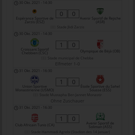
30 Okt. 2021
-
14:30
tunesienfussball.de
0
0
Uwe Wassenberg
Espérance Sportive de
Avenir Sportif de Rejiche
Zarzis (ESZ)
(ASR)
Rue 2 Mars
Stade Jlidi Zarzis
30 Okt. 2021
-
14:30
4022 Akouda - Tunesien
1
0
Telefon: +216 216 16 616
Croissant Sportif
Olympique de Béjà (OB)
Chebbien (CSC)
E-Mail:
Stade municipal de Chebba
Elfmeter 1-0
Cookies
31 Okt. 2021
-
16:30
Die Internetseiten verwenden Cookies. Cookies sind
1
0
Textdateien, welche über einen Internetbrowser auf einem
Union Sportive
Étoile Sportive du Sahel
Monastirienne (USMO)
Sousse (ESS)
Computersystem abgelegt und gespeichert werden.
Stade Mustapha Ben Jannet Monastir
Ohne Zuschauer
Zahlreiche Internetseiten und Server verwenden Cookies. Viele
31 Okt. 2021
-
16:30
Cookies enthalten eine sogenannte Cookie-ID. Eine Cookie-ID
ist eine eindeutige Kennung des Cookies. Sie besteht aus einer
1
0
Zeichenfolge, durch welche Internetseiten und Server dem
Avenir Sportif de
Club Africain Tunis (CA)
Soliman (ASS)
konkreten Internetbrowser zugeordnet werden können, in dem
Stade Hammadi Agrebi (Stadion des 14 Januar)