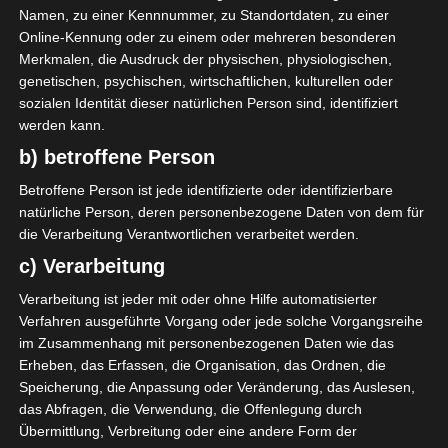
Mannschaften mit 1:1 während in der Begegnung US
Namen, zu einer Kennnummer, zu Standortdaten, zu einer
Ben Guerdane gegen CS Sfaxien ein knapper
Online-Kennung oder zu einem oder mehreren besonderen
Auswärtssieg für Sfax herauskam. In der Tabelle der
Merkmalen, die Ausdruck der physischen, physiologischen,
Gruppe A führt US Tataouine vor ES Tunis und ES
genetischen, psychischen, wirtschaftlichen, kulturellen oder
Hammam Sousse.
sozialen Identität dieser natürlichen Person sind, identifiziert
werden kann.
In der Gruppe B fanden ebenfalls zwei Spiele statt.
Im Lokalderby von US Monastir gegen ES Sousse
b) betroffene Person
konnte Monastir 3 Punkte durch einen 1:0 Sieg
Betroffene Person ist jede identifizierte oder identifizierbare
sichern. Den Treffer erzielte Youssef Abdelli in der 23
natürliche Person, deren personenbezogene Daten von dem für
Minute. Der Club Africain aus Tunis hatte den AS
die Verarbeitung Verantwortlichen verarbeitet werden.
Soliman zu Gast und gewann durch ein spätes Tor
c) Verarbeitung
von Adem Tawssi in der 81 Minute mit 1:0. Mit drei
Verarbeitung ist jeder mit oder ohne Hilfe automatisierter
gewonnenen Spielen in Folge führt US Monastir die
Verfahren ausgeführte Vorgang oder jede solche Vorgangsreihe
Tabelle der Gruppe B an, gefolgt von Olympique Béjà
im Zusammenhang mit personenbezogenen Daten wie das
und Club Africain.
Erheben, das Erfassen, die Organisation, das Ordnen, die
Speicherung, die Anpassung oder Veränderung, das Auslesen,
Samstag, 30 Okt 2021:
Am dritten Spieltag der Liga 1
das Abfragen, die Verwendung, die Offenlegung durch
standen am Samstag, den 30. Oktober vier Spiele an,
Übermittlung, Verbreitung oder eine andere Form der