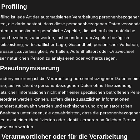
 Profiling
filing ist jede Art der automatisierten Verarbeitung personenbezogener
ten, die darin besteht, dass diese personenbezogenen Daten verwend
den, um bestimmte persönliche Aspekte, die sich auf eine natürliche
rson beziehen, zu bewerten, insbesondere, um Aspekte bezüglich
eitsleistung, wirtschaftlicher Lage, Gesundheit, persönlicher Vorlieben,
g (Hin
Ligue 1 Pro Tunesien 2025/2026 – 2. Spieltag (Hin
eressen, Zuverlässigkeit, Verhalten, Aufenthaltsort oder Ortswechsel
runde)
ser natürlichen Person zu analysieren oder vorherzusagen.
) Pseudonymisierung
eudonymisierung ist die Verarbeitung personenbezogener Daten in ein
ise, auf welche die personenbezogenen Daten ohne Hinzuziehung
ätzlicher Informationen nicht mehr einer spezifischen betroffenen Per
geordnet werden können, sofern diese zusätzlichen Informationen
sondert aufbewahrt werden und technischen und organisatorischen
ßnahmen unterliegen, die gewährleisten, dass die personenbezogene
en nicht einer identifizierten oder identifizierbaren natürlichen Person
gewiesen werden.
 Verantwortlicher oder für die Verarbeitung