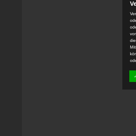
Ve
Ver
ode
od
vo
di
Mi
kö
od
h)
Auf
Ei
Ver
i
Emp
od
una
Be