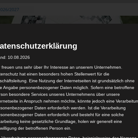
 2026/2027
23. August
s de Gafsa
zug aus der
atenschutzerklärung
an der ersten 15
n 2026/2027
and: 10.08.2026
n 2026/2027 –
m 19./20.
r freuen uns sehr über Ihr Interesse an unserem Unternehmen.
enschutz hat einen besonders hohen Stellenwert für die
tgerichtshof
chäftsleitung. Eine Nutzung der Internetseiten ist grundsätzlich ohne
b – AS Soliman
de Angabe personenbezogener Daten möglich. Sofern eine betroffene
e 2 zu
rson besondere Services unseres Unternehmens über unsere
ternetseite in Anspruch nehmen möchte, könnte jedoch eine Verarbeitu
sonenbezogener Daten erforderlich werden. Ist die Verarbeitung
sonenbezogener Daten erforderlich und besteht für eine solche
arbeitung keine gesetzliche Grundlage, holen wir generell eine
de
willigung der betroffenen Person ein.