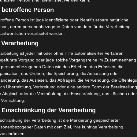
ürlichen Person sind, identifiziert werden kann.
 betroffene Person
roffene Person ist jede identifizierte oder identifizierbare natürliche
Moez Mestiri, erklärte in Récap Sport, dass der tunesische
rson, deren personenbezogene Daten von dem für die Verarbeitung
eg in die Ligue 1 und den Abstieg in die Ligue 2 umsetzen
antwortlichen verarbeitet werden.
der Ligue 1 Pro automatisch absteigen, ohne dass es zu
 Verarbeitung
arbeitung ist jeder mit oder ohne Hilfe automatisierter Verfahren
en Gruppen der Ligue 2 automatisch in die Ligue 1 auf. Die
sgeführte Vorgang oder jede solche Vorgangsreihe im Zusammenhang
ppen bestreiten eine Mini-Meisterschaft, um den dritten
t personenbezogenen Daten wie das Erheben, das Erfassen, die
ganisation, das Ordnen, die Speicherung, die Anpassung oder
ränderung, das Auslesen, das Abfragen, die Verwendung, die Offenleg
ch Übermittlung, Verbreitung oder eine andere Form der Bereitstellung
n Abgleich oder die Verknüpfung, die Einschränkung, das Löschen ode
 Vernichtung.
) Einschränkung der Verarbeitung
imited, Gordon House, Barrow Street, Dublin, D04 E5W5, Ireland) benötigen
ens Google Adsense personenbezogene Daten erhoben, verarbeitet und
schränkung der Verarbeitung ist die Markierung gespeicherter
au entnehmen Sie bitte den Datenschutzbedingungen.
rsonenbezogener Daten mit dem Ziel, ihre künftige Verarbeitung
nzuschränken.
t.
✓ Erlauben
Datenschutzbedingungen