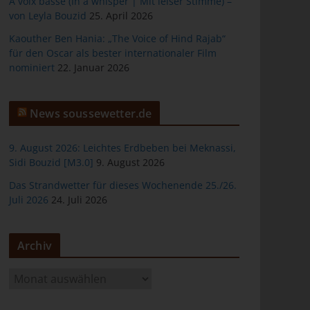
À voix basse (In a whisper | Mit leiser Stimme) –
von Leyla Bouzid
25. April 2026
Kaouther Ben Hania: „The Voice of Hind Rajab“
für den Oscar als bester internationaler Film
nominiert
22. Januar 2026
er
News soussewetter.de
9. August 2026: Leichtes Erdbeben bei Meknassi,
Sidi Bouzid [M3.0]
9. August 2026
ten
Das Strandwetter für dieses Wochenende 25./26.
Juli 2026
24. Juli 2026
gen
Archiv
A
r