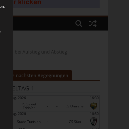
on,
n
Regeln bei Aufstieg und Abstieg
Die nächsten Begegnungen
SPIELTAG 1
22 Aug. 2026
16:30
PS Sakiet
-
-
JS Omrane
Eddaïer
22 Aug. 2026
16:30
-
-
Stade Tunisien
CS Sfax