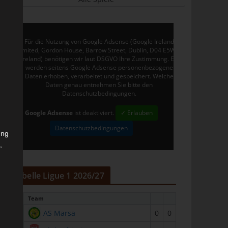
Für die Nutzung von Google Adsense (Google Ireland
Limited, Gordon House, Barrow Street, Dublin, D04 E5W5,
Ireland) benötigen wir laut DSGVO Ihre Zustimmung. Es
werden seitens Google Adsense personenbezogene
Daten erhoben, verarbeitet und gespeichert. Welche
Daten genau entnehmen Sie bitte den
Datenschutzbedingungen.
Google Adsense
ist deaktiviert.
✓ Erlauben
Datenschutzbedingungen
ung
,
r
Tabelle Ligue 1 2026/27
#
Team
1
AS Marsa
0
0