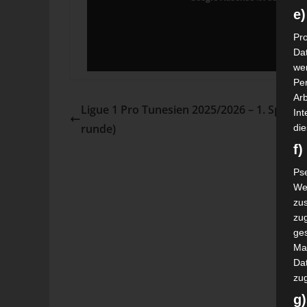
e)
Pro
Da
wer
Pe
Arb
Ligue 1 Pro Tunesien 2025/2026 – 1. Spielta
Int
runde)
die
f
Ps
We
zus
zu
ge
Ma
Dat
zu
g)