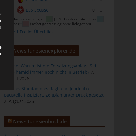
16
ESS Sousse
0
0
he
CAF Champions League:
| CAF Confederation Cup:
n
| Abstieg::
(sofortiger Abstieg ohne Relegation)
g
Ligue 1 Pro im Überblick
e
News tunesienexplorer.de
t
Sousse: Warum ist die Entsalzungsanlage Sidi
Abdelhamid immer noch nicht in Betrieb?
7.
August 2026
des
Bau des Staudammes Raghai in Jendouba:
Baustelle inspiziert, Zeitplan unter Druck gesetzt
2. August 2026
ng
News tunesienbuch.de
h