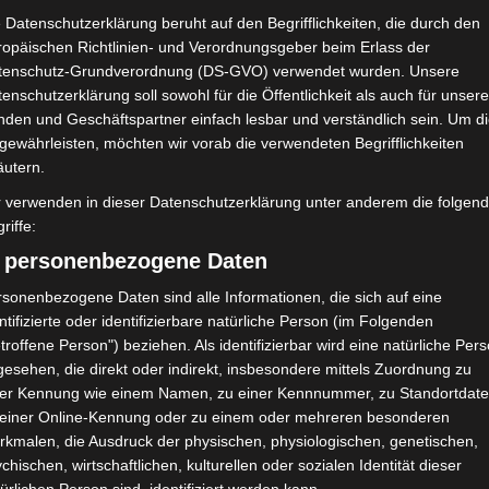
 Datenschutzerklärung beruht auf den Begrifflichkeiten, die durch den
ropäischen Richtlinien- und Verordnungsgeber beim Erlass der
tenschutz-Grundverordnung (DS-GVO) verwendet wurden. Unsere
enschutzerklärung soll sowohl für die Öffentlichkeit als auch für unser
nden und Geschäftspartner einfach lesbar und verständlich sein. Um d
gewährleisten, möchten wir vorab die verwendeten Begrifflichkeiten
äutern.
r verwenden in dieser Datenschutzerklärung unter anderem die folgen
riffe:
) personenbezogene Daten
sonenbezogene Daten sind alle Informationen, die sich auf eine
egeln bei Aufstieg und
ntifizierte oder identifizierbare natürliche Person (im Folgenden
troffene Person") beziehen. Als identifizierbar wird eine natürliche Per
esehen, die direkt oder indirekt, insbesondere mittels Zuordnung zu
ner Kennung wie einem Namen, zu einer Kennnummer, zu Standortdate
 einer Online-Kennung oder zu einem oder mehreren besonderen
eg
,
Ligue 1
,
Ligue 2
rkmalen, die Ausdruck der physischen, physiologischen, genetischen,
chischen, wirtschaftlichen, kulturellen oder sozialen Identität dieser