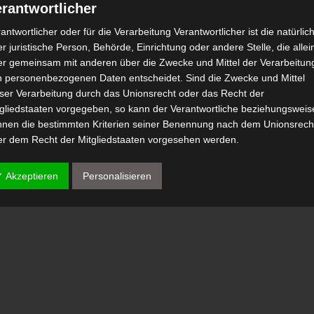
rantwortlicher
antwortlicher oder für die Verarbeitung Verantwortlicher ist die natürlic
r juristische Person, Behörde, Einrichtung oder andere Stelle, die allei
er gemeinsam mit anderen über die Zwecke und Mittel der Verarbeitun
n personenbezogenen Daten entscheidet. Sind die Zwecke und Mittel
eser Verarbeitung durch das Unionsrecht oder das Recht der
tgliedstaaten vorgegeben, so kann der Verantwortliche beziehungsweis
nnen die bestimmten Kriterien seiner Benennung nach dem Unionsrech
er dem Recht der Mitgliedstaaten vorgesehen werden.
 Auftragsverarbeiter
✓ Akzeptieren
Personalisieren
tragsverarbeiter ist eine natürliche oder juristische Person, Behörde,
nrichtung oder andere Stelle, die personenbezogene Daten im Auftrag 
antwortlichen verarbeitet.
) Empfänger
fänger ist eine natürliche oder juristische Person, Behörde, Einrichtu
er andere Stelle, der personenbezogene Daten offengelegt werden,
bhängig davon, ob es sich bei ihr um einen Dritten handelt oder nicht.
hörden, die im Rahmen eines bestimmten Untersuchungsauftrags nac