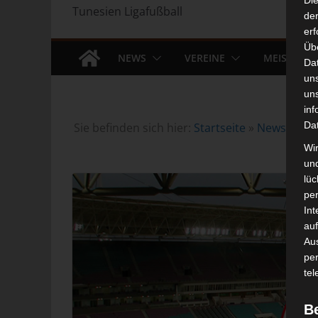
Di
Tunesien Ligafußball
der
erf
Üb
NEWS
VEREINE
MEISTERS
Da
un
un
inf
Da
Sie befinden sich hier:
Startseite
»
News
»
Fuß
Wir
un
lüc
pe
Int
auf
Aus
pe
tel
B