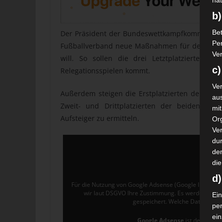
nat
b)
Bet
Der Präsident der Bundeswettkampfkommission, 
Pe
Fußballverband neue Maßnahmen für den Aufsti
Ver
will. So sollen die drei Letztplatzierten 
c)
Relegationsspielen kommt.
Ver
Außerdem steigen die Erstplatzierten der beid
au
Zweit- und Drittplatzierten der beiden Gru
mi
Aufsteiger zu ermitteln.
Or
Ve
dur
de
die
d
Für die Nutzung von Google Adsense (Google Ireland L
wir laut DSGVO Ihre Zustimmung. Es werden seit
Ein
gespeichert. Welche Daten gen
pe
ei
Google Adsense
ist deaktivier