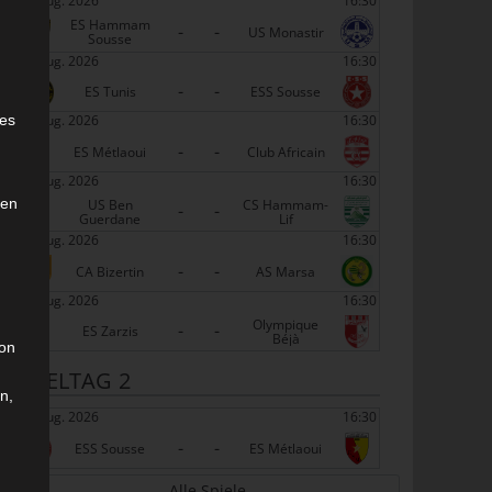
22 Aug. 2026
16:30
ES Hammam
-
-
US Monastir
Sousse
22 Aug. 2026
16:30
-
-
ES Tunis
ESS Sousse
e
22 Aug. 2026
16:30
ies
-
-
ES Métlaoui
Club Africain
22 Aug. 2026
16:30
den
US Ben
CS Hammam-
-
-
Guerdane
Lif
22 Aug. 2026
16:30
-
-
CA Bizertin
AS Marsa
22 Aug. 2026
16:30
Olympique
-
-
ES Zarzis
Béjà
son
SPIELTAG 2
n,
29 Aug. 2026
16:30
-
-
ESS Sousse
ES Métlaoui
Alle Spiele