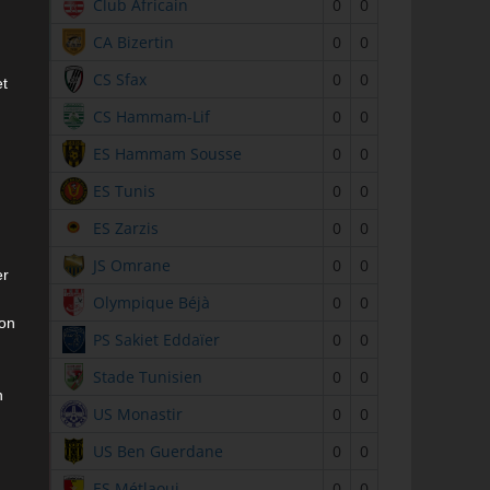
2
Club Africain
0
0
3
CA Bizertin
0
0
4
CS Sfax
0
0
et
5
CS Hammam-Lif
0
0
6
ES Hammam Sousse
0
0
7
ES Tunis
0
0
8
ES Zarzis
0
0
9
JS Omrane
0
0
er
10
Olympique Béjà
0
0
son
11
PS Sakiet Eddaïer
0
0
12
Stade Tunisien
0
0
n
13
US Monastir
0
0
14
US Ben Guerdane
0
0
15
ES Métlaoui
0
0