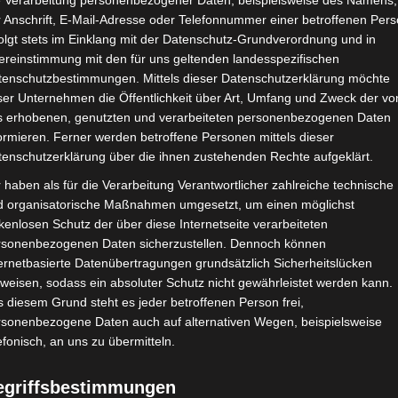
e Verarbeitung personenbezogener Daten, beispielsweise des Namens,
 Anschrift, E-Mail-Adresse oder Telefonnummer einer betroffenen Pers
olgt stets im Einklang mit der Datenschutz-Grundverordnung und in
ereinstimmung mit den für uns geltenden landesspezifischen
CHAFTEN
STADIEN
IMPRESSUM
tenschutzbestimmungen. Mittels dieser Datenschutzerklärung möchte
ser Unternehmen die Öffentlichkeit über Art, Umfang und Zweck der vo
s erhobenen, genutzten und verarbeiteten personenbezogenen Daten
ormieren. Ferner werden betroffene Personen mittels dieser
tenschutzerklärung über die ihnen zustehenden Rechte aufgeklärt.
ball
»
Welt
»
Afrika
»
Tunesien
»
Ligen
»
Ligen 1 und 2: Neue 
 haben als für die Verarbeitung Verantwortlicher zahlreiche technische
d organisatorische Maßnahmen umgesetzt, um einen möglichst
kenlosen Schutz der über diese Internetseite verarbeiteten
rsonenbezogenen Daten sicherzustellen. Dennoch können
ernetbasierte Datenübertragungen grundsätzlich Sicherheitslücken
weisen, sodass ein absoluter Schutz nicht gewährleistet werden kann.
 diesem Grund steht es jeder betroffenen Person frei,
rsonenbezogene Daten auch auf alternativen Wegen, beispielsweise
efonisch, an uns zu übermitteln.
egriffsbestimmungen