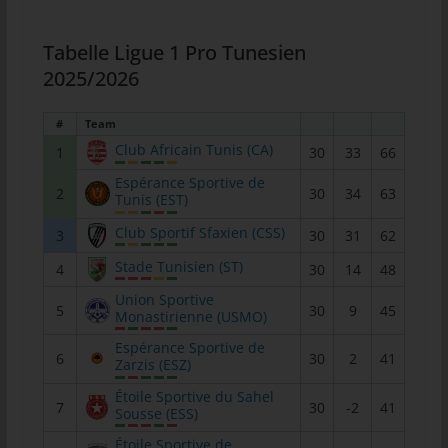
tunesienfussball.de
Tabelle Ligue 1 Pro Tunesien
Uwe Wassenberg
2025/2026
Rue 2 Mars
4022 Akouda - Tunesien
#
Team
Telefon: +216 216 16 616
Club Africain Tunis (CA)
1
30
33
66
E-Mail:
Espérance Sportive de
2
30
34
63
Tunis (EST)
Cookies
Club Sportif Sfaxien (CSS)
3
30
31
62
Die Internetseiten verwenden Cookies. Cookies sind
Stade Tunisien (ST)
4
30
14
48
Textdateien, welche über einen Internetbrowser auf einem
Union Sportive
Computersystem abgelegt und gespeichert werden.
5
30
9
45
Monastirienne (USMO)
Zahlreiche Internetseiten und Server verwenden Cookies. Viele
Espérance Sportive de
6
30
2
41
Cookies enthalten eine sogenannte Cookie-ID. Eine Cookie-ID
Zarzis (ESZ)
ist eine eindeutige Kennung des Cookies. Sie besteht aus einer
Étoile Sportive du Sahel
Zeichenfolge, durch welche Internetseiten und Server dem
7
30
-2
41
Sousse (ESS)
konkreten Internetbrowser zugeordnet werden können, in dem
Étoile Sportive de