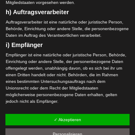
Mitgliedstaaten vorgesehen werden.
Ligue 1 Pro Tunesien 2025/2026
h) Auftragsverarbeiter
Auftragsverarbeiter ist eine natürliche oder juristische Person,
25 Okt. 2025
-
14:30
Behörde, Einrichtung oder andere Stelle, die personenbezogene
1
3
Daten im Auftrag des Verantwortlichen verarbeitet.
Jeunesse Sportive
Club Africain Tunis (CA)
Kairouanaise (JSK)
i) Empfänger
Stade Hamda-Laouani Kairouan
25 Okt. 2025
-
14:30
Empfänger ist eine natürliche oder juristische Person, Behörde,
Einrichtung oder andere Stelle, der personenbezogene Daten
1
0
offengelegt werden, unabhängig davon, ob es sich bei ihr um
Étoile Sportive de
Avenir Sportif de Gabès
Métlaoui (ESM)
(ASG)
einen Dritten handelt oder nicht. Behörden, die im Rahmen
Stade Municipal de Métlaoui
eines bestimmten Untersuchungsauftrags nach dem
26 Okt. 2025
-
14:30
Unionsrecht oder dem Recht der Mitgliedstaaten
0
3
möglicherweise personenbezogene Daten erhalten, gelten
Espérance Sportive de
jedoch nicht als Empfänger.
Olympique de Béjà (OB)
Zarzis (ESZ)
Stade Boujemaa Kmiti Béjà
j) Dritter
26 Okt. 2025
-
14:30
✓ Akzeptieren
Dritter ist eine natürliche oder juristische Person, Behörde,
0
0
Einrichtung oder andere Stelle außer der betroffenen Person,
Avenir Sportif de
Jeunesse sportive d’El
Personalisieren
dem Verantwortlichen, dem Auftragsverarbeiter und den
Soliman (ASS)
Omrane (JSO)