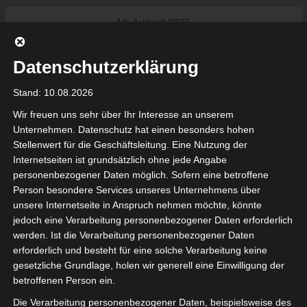
Skip
10. August 2026
to
Das Neueste:
Ligue 1 Pro: Saison 2026/2027
content
beginnt am 22. und 23. August
Datenschutzerklärung
2026 (Update)
El Gawafel Sportives de Gafsa
Stand: 10.08.2026
(EGSG) kündigt Rückzug aus der
Meisterschaft an
Wir freuen uns sehr über Ihr Interesse an unserem
Ligue 1 Pro: Spielplan der ersten 15
Unternehmen. Datenschutz hat einen besonders hohen
Spieltage der Saison 2026/2027
Stellenwert für die Geschäftsleitung. Eine Nutzung der
Ligue 2 Pro Tunesien 2026/2027 –
Internetseiten ist grundsätzlich ohne jede Angabe
Saison beginnt am am 19./20.
tunesienfussball.de
personenbezogener Daten möglich. Sofern eine betroffene
September 2026
Person besondere Services unseres Unternehmens über
Internationaler Sportgerichtshof
unsere Internetseite in Anspruch nehmen möchte, könnte
lehnt Eilverfahren ab – AS Soliman
Tunesien Ligafußball
jedoch eine Verarbeitung personenbezogener Daten erforderlich
steuert auf die Ligue 2 zu
werden. Ist die Verarbeitung personenbezogener Daten
Nutzung von Google Adsense (Google Ireland Limited, Gordon House, Barrow Stree
erforderlich und besteht für eine solche Verarbeitung keine
, Ireland) benötigen wir laut DSGVO Ihre Zustimmung. Es werden seitens Goog
gesetzliche Grundlage, holen wir generell eine Einwilligung der
nbezogene Daten erhoben, verarbeitet und gespeichert. Welche Daten genau 
bitte den Datenschutzbedingungen.
betroffenen Person ein.
Die Verarbeitung personenbezogener Daten, beispielsweise des
Google Adsense
ist deaktiviert.
✓ Erlauben
Datenschutzbedingungen