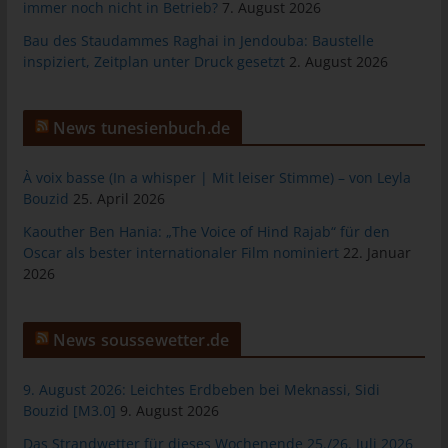
immer noch nicht in Betrieb?
7. August 2026
Gesamtheit der Mitarbeiter des für die Verarbeitung
Bau des Staudammes Raghai in Jendouba: Baustelle
Verantwortlichen stehen der betroffenen Person in diesem
inspiziert, Zeitplan unter Druck gesetzt
2. August 2026
Zusammenhang als Ansprechpartner zur Verfügung.
Kontaktmöglichkeit über die Internetseite
News tunesienbuch.de
Die Internetseite enthält aufgrund von gesetzlichen Vorschriften
Angaben, die eine schnelle elektronische Kontaktaufnahme zu
À voix basse (In a whisper | Mit leiser Stimme) – von Leyla
unserem Unternehmen sowie eine unmittelbare Kommunikation
Bouzid
25. April 2026
mit uns ermöglichen, was ebenfalls eine allgemeine Adresse der
Kaouther Ben Hania: „The Voice of Hind Rajab“ für den
sogenannten elektronischen Post (E-Mail-Adresse) umfasst.
Oscar als bester internationaler Film nominiert
22. Januar
Sofern eine betroffene Person per E-Mail oder über ein
2026
Kontaktformular den Kontakt mit dem für die Verarbeitung
Verantwortlichen aufnimmt, werden die von der betroffenen
Person übermittelten personenbezogenen Daten automatisch
News soussewetter.de
gespeichert. Solche auf freiwilliger Basis von einer betroffenen
Person an den für die Verarbeitung Verantwortlichen
9. August 2026: Leichtes Erdbeben bei Meknassi, Sidi
übermittelten personenbezogenen Daten werden für Zwecke
Bouzid [M3.0]
9. August 2026
der Bearbeitung oder der Kontaktaufnahme zur betroffenen
Person gespeichert. Es erfolgt keine Weitergabe dieser
Das Strandwetter für dieses Wochenende 25./26. Juli 2026