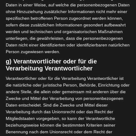
Daten in einer Weise, auf welche die personenbezogenen Daten
In La Marsa: AS Marsa – Etoile du Sahel –
ohne Hinzuziehung zusätzlicher Informationen nicht mehr einer
spezifischen betroffenen Person zugeordnet werden können,
Schiedsrichter: Achraf Harakati – VAR: Majdi
sofern diese zusätzlichen Informationen gesondert aufbewahrt
Bellagha
werden und technischen und organisatorischen Maßnahmen
In Bardo: Stade Tunisien – CS Sfaxien –
unterliegen, die gewährleisten, dass die personenbezogenen
Schiedsrichter: Amir Loucif – VAR: Hosni
Daten nicht einer identifizierten oder identifizierbaren natürlichen
Person zugewiesen werden.
Naili
g) Verantwortlicher oder für die
In Monastir: US Monastir – US Ben
Verarbeitung Verantwortlicher
Guerdane – Schiedsrichter: Nidhal Ltaief –
Verantwortlicher oder für die Verarbeitung Verantwortlicher ist
VAR: Mehrez Malki
die natürliche oder juristische Person, Behörde, Einrichtung oder
andere Stelle, die allein oder gemeinsam mit anderen über die
Donnerstag, 30. Oktober
Zwecke und Mittel der Verarbeitung von personenbezogenen
Daten entscheidet. Sind die Zwecke und Mittel dieser
In Radès: Espérance ST – CA Bizertin –
Verarbeitung durch das Unionsrecht oder das Recht der
Mitgliedstaaten vorgegeben, so kann der Verantwortliche
Schiedsrichter: Hamza Jaied – VAR: Walid
beziehungsweise können die bestimmten Kriterien seiner
Mansr
Benennung nach dem Unionsrecht oder dem Recht der