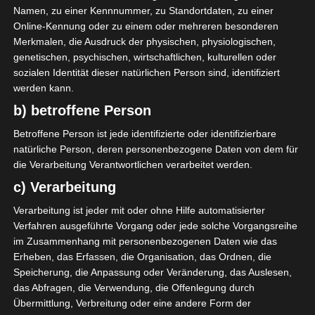
Namen, zu einer Kennnummer, zu Standortdaten, zu einer
Kurzlink und weitere Infos:
https://www.kashba.de/ix
Online-Kennung oder zu einem oder mehreren besonderen
Merkmalen, die Ausdruck der physischen, physiologischen,
genetischen, psychischen, wirtschaftlichen, kulturellen oder
sozialen Identität dieser natürlichen Person sind, identifiziert
Für die Nutzung von Google Adsense (Google Ireland Limited,
werden kann.
Gordon House, Barrow Street, Dublin, D04 E5W5, Ireland)
benötigen wir laut DSGVO Ihre Zustimmung. Es werden seitens
b) betroffene Person
Google Adsense personenbezogene Daten erhoben,
verarbeitet und gespeichert. Welche Daten genau entnehmen
Betroffene Person ist jede identifizierte oder identifizierbare
Sie bitte den Datenschutzbedingungen.
natürliche Person, deren personenbezogene Daten von dem für
die Verarbeitung Verantwortlichen verarbeitet werden.
Google Adsense
ist deaktiviert.
✓ Erlauben
c) Verarbeitung
Datenschutzbedingungen
Verarbeitung ist jeder mit oder ohne Hilfe automatisierter
Verfahren ausgeführte Vorgang oder jede solche Vorgangsreihe
im Zusammenhang mit personenbezogenen Daten wie das
Schiedsrichter
Erheben, das Erfassen, die Organisation, das Ordnen, die
Speicherung, die Anpassung oder Veränderung, das Auslesen,
Samstag, 25. Oktober:
das Abfragen, die Verwendung, die Offenlegung durch
Übermittlung, Verbreitung oder eine andere Form der
Jeunesse sportive kairouanaise – Club