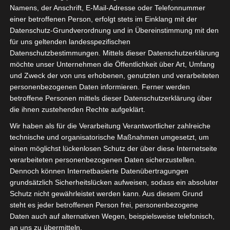
Namens, der Anschrift, E-Mail-Adresse oder Telefonnummer
einer betroffenen Person, erfolgt stets im Einklang mit der
Datenschutz-Grundverordnung und in Übereinstimmung mit den
für uns geltenden landesspezifischen
Sie befinden sich hier:
Startseite
»
News
»
Fußball
»
Datenschutzbestimmungen. Mittels dieser Datenschutzerklärung
möchte unser Unternehmen die Öffentlichkeit über Art, Umfang
Welt
»
Afrika
»
Tunesien
»
Ligen
»
Ligue 1
»
2025/2026
und Zweck der von uns erhobenen, genutzten und verarbeiteten
»
Ligue 1 Pro Tunesien 2025/2026 – 11. Spieltag
personenbezogenen Daten informieren. Ferner werden
(Hinrunde)
betroffene Personen mittels dieser Datenschutzerklärung über
die ihnen zustehenden Rechte aufgeklärt.
Wir haben als für die Verarbeitung Verantwortlicher zahlreiche
technische und organisatorische Maßnahmen umgesetzt, um
einen möglichst lückenlosen Schutz der über diese Internetseite
verarbeiteten personenbezogenen Daten sicherzustellen.
Dennoch können Internetbasierte Datenübertragungen
grundsätzlich Sicherheitslücken aufweisen, sodass ein absoluter
Schutz nicht gewährleistet werden kann. Aus diesem Grund
steht es jeder betroffenen Person frei, personenbezogene
Daten auch auf alternativen Wegen, beispielsweise telefonisch,
an uns zu übermitteln.