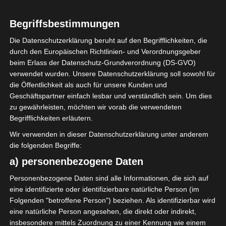
Begriffsbestimmungen
2025/2026
Die Datenschutzerklärung beruht auf den Begrifflichkeiten, die
Ligue 1 Pro Tunesien
durch den Europäischen Richtlinien- und Verordnungsgeber
beim Erlass der Datenschutz-Grundverordnung (DS-GVO)
2025/2026 – 11.
verwendet wurden. Unsere Datenschutzerklärung soll sowohl für
Spieltag (Hinrunde)
die Öffentlichkeit als auch für unsere Kunden und
Geschäftspartner einfach lesbar und verständlich sein. Um dies
zu gewährleisten, möchten wir vorab die verwendeten
22. Oktober 2025
Platzwart
670 Views
Begrifflichkeiten erläutern.
11. Spieltag 2025/2026
,
FTF
,
Hinrunde
,
Ligue 1
,
Tunesien
Wir verwenden in dieser Datenschutzerklärung unter anderem
die folgenden Begriffe:
a) personenbezogene Daten
Personenbezogene Daten sind alle Informationen, die sich auf
eine identifizierte oder identifizierbare natürliche Person (im
Der elfte Spieltag der Ligue 1 Pro Tunesien 2025/2026
Folgenden "betroffene Person") beziehen. Als identifizierbar wird
findet an vier Tagen am 25., 26., 29. und 30. Oktober
eine natürliche Person angesehen, die direkt oder indirekt,
2025, statt (alle Spiele um 14:30 Uhr).
insbesondere mittels Zuordnung zu einer Kennung wie einem