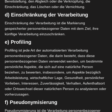
Bereitstellung, den Abgleich oder die Verknüpfung, die
Africain (Hauptschiedsrichter: Amir Ayadi,
Einschränkung, das Löschen oder die Vernichtung.
VAR: Majdi Bellagha)
d) Einschränkung der Verarbeitung
Etoile sportive de Metlaoui – Avenir sportif
Einschränkung der Verarbeitung ist die Markierung
de Gabès (Hauptschiedsrichter: Mohamed
gespeicherter personenbezogener Daten mit dem Ziel, ihre
Ali Karouia, VAR: Oussama Ben Ishak)
künftige Verarbeitung einzuschränken.
e) Profiling
Sonntag, 26. Oktober:
Profiling ist jede Art der automatisierten Verarbeitung
personenbezogener Daten, die darin besteht, dass diese
Avenir sportif de Soliman – Jeunesse
personenbezogenen Daten verwendet werden, um bestimmte
persönliche Aspekte, die sich auf eine natürliche Person
sportive d’El Omrane (Hauptschiedsrichter:
beziehen, zu bewerten, insbesondere, um Aspekte bezüglich
Mehrez Melki, VAR: Aymen Nasri)
Arbeitsleistung, wirtschaftlicher Lage, Gesundheit, persönlicher
Olympique de Béja – Espérance sportive de
Vorlieben, Interessen, Zuverlässigkeit, Verhalten, Aufenthaltsort
Zarzis (Hauptschiedsrichter: Khaled
oder Ortswechsel dieser natürlichen Person zu analysieren oder
vorherzusagen.
Gouider, VAR: Hassen Neili)
f) Pseudonymisierung
Mittwoch, 29. Oktober
Pseudonymisierung ist die Verarbeitung personenbezogener