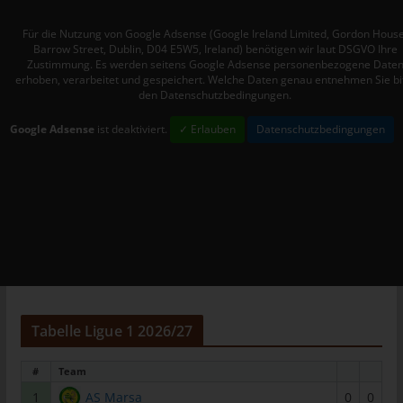
Mitgliedstaaten vorgesehen werden.
Für die Nutzung von Google Adsense (Google Ireland Limited, Gordon House
h) Auftragsverarbeiter
Barrow Street, Dublin, D04 E5W5, Ireland) benötigen wir laut DSGVO Ihre
Zustimmung. Es werden seitens Google Adsense personenbezogene Date
Auftragsverarbeiter ist eine natürliche oder juristische Person,
erhoben, verarbeitet und gespeichert. Welche Daten genau entnehmen Sie bi
Behörde, Einrichtung oder andere Stelle, die personenbezogene
den Datenschutzbedingungen.
Daten im Auftrag des Verantwortlichen verarbeitet.
Google Adsense
ist deaktiviert.
✓ Erlauben
Datenschutzbedingungen
i) Empfänger
Empfänger ist eine natürliche oder juristische Person, Behörde,
Einrichtung oder andere Stelle, der personenbezogene Daten
offengelegt werden, unabhängig davon, ob es sich bei ihr um
einen Dritten handelt oder nicht. Behörden, die im Rahmen
eines bestimmten Untersuchungsauftrags nach dem
Unionsrecht oder dem Recht der Mitgliedstaaten
möglicherweise personenbezogene Daten erhalten, gelten
jedoch nicht als Empfänger.
Tabelle Ligue 1 2026/27
j) Dritter
Dritter ist eine natürliche oder juristische Person, Behörde,
#
Team
Einrichtung oder andere Stelle außer der betroffenen Person,
1
AS Marsa
0
0
dem Verantwortlichen, dem Auftragsverarbeiter und den