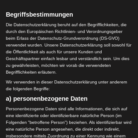
1
Begriffsbestimmungen
Club Africain
Tunis (CA)
Die Datenschutzerklärung beruht auf den Begrifflichkeiten, die
durch den Europäischen Richtlinien- und Verordnungsgeber
beim Erlass der Datenschutz-Grundverordnung (DS-GVO)
ENDERGEBNIS
verwendet wurden. Unsere Datenschutzerklärung soll sowohl für
die Öffentlichkeit als auch für unsere Kunden und
Stade municipal Rejiche
Geschäftspartner einfach lesbar und verständlich sein. Um dies
zu gewährleisten, möchten wir vorab die verwendeten
Begrifflichkeiten erläutern.
TORE
Wir verwenden in dieser Datenschutzerklärung unter anderem
Tor
die folgenden Begriffe:
54'
M. M. Saidi
a) personenbezogene Daten
Tor
65'
S. Khalifa
Personenbezogene Daten sind alle Informationen, die sich auf
eine identifizierte oder identifizierbare natürliche Person (im
Folgenden "betroffene Person") beziehen. Als identifizierbar wird
AUFSTELLUNGEN
eine natürliche Person angesehen, die direkt oder indirekt,
insbesondere mittels Zuordnung zu einer Kennung wie einem