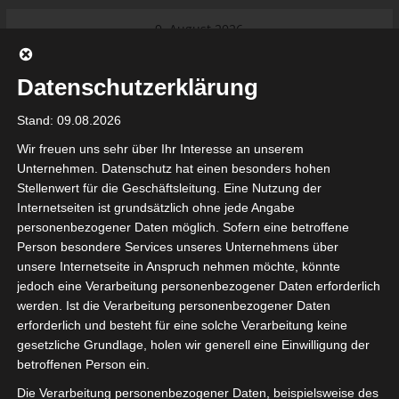
Skip
9. August 2026
to
Das Neueste:
Ligue 1 Pro: Saison 2026/2027
content
beginnt am 22. und 23. August
Datenschutzerklärung
2026 (Update)
El Gawafel Sportives de Gafsa
Stand: 09.08.2026
(EGSG) kündigt Rückzug aus der
Meisterschaft an
Wir freuen uns sehr über Ihr Interesse an unserem
Ligue 1 Pro: Spielplan der ersten 15
Unternehmen. Datenschutz hat einen besonders hohen
Spieltage der Saison 2026/2027
Stellenwert für die Geschäftsleitung. Eine Nutzung der
Ligue 2 Pro Tunesien 2026/2027 –
Internetseiten ist grundsätzlich ohne jede Angabe
Saison beginnt am am 19./20.
tunesienfussball.de
personenbezogener Daten möglich. Sofern eine betroffene
September 2026
Person besondere Services unseres Unternehmens über
Internationaler Sportgerichtshof
unsere Internetseite in Anspruch nehmen möchte, könnte
lehnt Eilverfahren ab – AS Soliman
Tunesien Ligafußball
jedoch eine Verarbeitung personenbezogener Daten erforderlich
steuert auf die Ligue 2 zu
werden. Ist die Verarbeitung personenbezogener Daten
Nutzung von Google Adsense (Google Ireland Limited, Gordon House, Barrow Stree
erforderlich und besteht für eine solche Verarbeitung keine
, Ireland) benötigen wir laut DSGVO Ihre Zustimmung. Es werden seitens Goog
gesetzliche Grundlage, holen wir generell eine Einwilligung der
nbezogene Daten erhoben, verarbeitet und gespeichert. Welche Daten genau 
bitte den Datenschutzbedingungen.
betroffenen Person ein.
Die Verarbeitung personenbezogener Daten, beispielsweise des
Google Adsense
ist deaktiviert.
✓ Erlauben
Datenschutzbedingungen