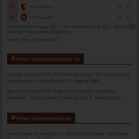
tunesienfussball.de
15
ES Métlaoui
0
0
Uwe Wassenberg
16
ESS Sousse
0
0
Rue 2 Mars
CAF Champions League:
| CAF Confederation Cup:
| Abstieg::
(sofortiger Abstieg ohne Relegation)
4022 Akouda - Tunesien
Ligue 1 Pro im Überblick
Telefon: +216 216 16 616
E-Mail:
News tunesienexplorer.de
Cookies
Sousse: Warum ist die Entsalzungsanlage Sidi Abdelhamid
immer noch nicht in Betrieb?
7. August 2026
Die Internetseiten verwenden Cookies. Cookies sind
Textdateien, welche über einen Internetbrowser auf einem
Bau des Staudammes Raghai in Jendouba: Baustelle
Computersystem abgelegt und gespeichert werden.
inspiziert, Zeitplan unter Druck gesetzt
2. August 2026
Zahlreiche Internetseiten und Server verwenden Cookies. Viele
Cookies enthalten eine sogenannte Cookie-ID. Eine Cookie-ID
News tunesienbuch.de
ist eine eindeutige Kennung des Cookies. Sie besteht aus einer
Zeichenfolge, durch welche Internetseiten und Server dem
konkreten Internetbrowser zugeordnet werden können, in dem
À voix basse (In a whisper | Mit leiser Stimme) – von Leyla