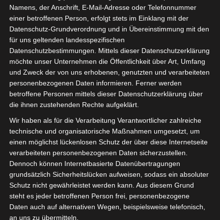
Namens, der Anschrift, E-Mail-Adresse oder Telefonnummer
einer betroffenen Person, erfolgt stets im Einklang mit der
Datenschutz-Grundverordnung und in Übereinstimmung mit den
für uns geltenden landesspezifischen
Sie befinden sich hier:
Startseite
»
Avenir Sportif de
Datenschutzbestimmungen. Mittels dieser Datenschutzerklärung
möchte unser Unternehmen die Öffentlichkeit über Art, Umfang
Rejiche (ASR) – Club Africain Tunis (CA)
und Zweck der von uns erhobenen, genutzten und verarbeiteten
personenbezogenen Daten informieren. Ferner werden
betroffene Personen mittels dieser Datenschutzerklärung über
die ihnen zustehenden Rechte aufgeklärt.
3 März 2021
-
14:00
Wir haben als für die Verarbeitung Verantwortlicher zahlreiche
Meisterschaft Tunesien 2020/21
| Spieltag
technische und organisatorische Maßnahmen umgesetzt, um
15
einen möglichst lückenlosen Schutz der über diese Internetseite
Halbzeit: 0-0
verarbeiteten personenbezogenen Daten sicherzustellen.
Dennoch können Internetbasierte Datenübertragungen
grundsätzlich Sicherheitslücken aufweisen, sodass ein absoluter
1
Schutz nicht gewährleistet werden kann. Aus diesem Grund
Avenir Sportif de
Rejiche (ASR)
steht es jeder betroffenen Person frei, personenbezogene
Daten auch auf alternativen Wegen, beispielsweise telefonisch,
an uns zu übermitteln.