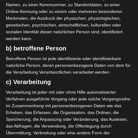
Avenir Sportif de Rejiche (ASR)
Namen, zu einer Kennnummer, zu Standortdaten, zu einer
Online-Kennung oder zu einem oder mehreren besonderen
M. M. Saidi
D
54'
Merkmalen, die Ausdruck der physischen, physiologischen,
genetischen, psychischen, wirtschaftlichen, kulturellen oder
sozialen Identität dieser natürlichen Person sind, identifiziert
Club Africain Tunis (CA)
werden kann.
b) betroffene Person
S. Khalifa
O
65'
Betroffene Person ist jede identifizierte oder identifizierbare
natürliche Person, deren personenbezogene Daten von dem für
die Verarbeitung Verantwortlichen verarbeitet werden.
c) Verarbeitung
Verarbeitung ist jeder mit oder ohne Hilfe automatisierter
Verfahren ausgeführte Vorgang oder jede solche Vorgangsreihe
Avenir Sportif de Soliman (ASS) – Union Sportive d
im Zusammenhang mit personenbezogenen Daten wie das
e Ben Guerdane (USBG)
Erheben, das Erfassen, die Organisation, das Ordnen, die
Jeunesse Sportive Kairouanaise (JSK) – Olympique
Speicherung, die Anpassung oder Veränderung, das Auslesen,
das Abfragen, die Verwendung, die Offenlegung durch
de Béjà (OB)
Übermittlung, Verbreitung oder eine andere Form der
Die nächsten Begegnungen