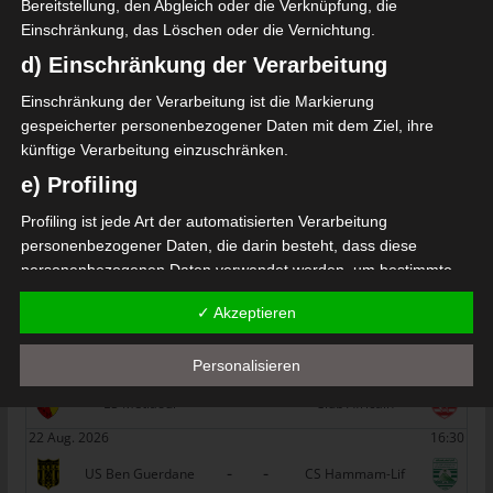
Bereitstellung, den Abgleich oder die Verknüpfung, die
Einschränkung, das Löschen oder die Vernichtung.
SPIELTAG 1
d) Einschränkung der Verarbeitung
22 Aug. 2026
16:30
Einschränkung der Verarbeitung ist die Markierung
-
-
PS Sakiet Eddaïer
JS Omrane
gespeicherter personenbezogener Daten mit dem Ziel, ihre
künftige Verarbeitung einzuschränken.
22 Aug. 2026
16:30
e) Profiling
-
-
Stade Tunisien
CS Sfax
Profiling ist jede Art der automatisierten Verarbeitung
22 Aug. 2026
16:30
personenbezogener Daten, die darin besteht, dass diese
-
-
ES Hammam Sousse
US Monastir
personenbezogenen Daten verwendet werden, um bestimmte
persönliche Aspekte, die sich auf eine natürliche Person
22 Aug. 2026
16:30
✓ Akzeptieren
beziehen, zu bewerten, insbesondere, um Aspekte bezüglich
-
-
ES Tunis
ESS Sousse
Arbeitsleistung, wirtschaftlicher Lage, Gesundheit, persönlicher
Personalisieren
22 Aug. 2026
16:30
Vorlieben, Interessen, Zuverlässigkeit, Verhalten, Aufenthaltsort
oder Ortswechsel dieser natürlichen Person zu analysieren oder
-
-
ES Métlaoui
Club Africain
vorherzusagen.
22 Aug. 2026
16:30
f) Pseudonymisierung
-
-
US Ben Guerdane
CS Hammam-Lif
Pseudonymisierung ist die Verarbeitung personenbezogener