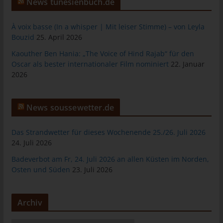
News tunesienbuch.de
Warenkorbes im Online-Shop. Der Online-Shop merkt sich die
Artikel, die ein Kunde in den virtuellen Warenkorb gelegt hat,
À voix basse (In a whisper | Mit leiser Stimme) – von Leyla
über ein Cookie.
Bouzid
25. April 2026
Die betroffene Person kann die Setzung von Cookies durch
Kaouther Ben Hania: „The Voice of Hind Rajab“ für den
unsere Internetseite jederzeit mittels einer entsprechenden
Oscar als bester internationaler Film nominiert
22. Januar
Einstellung des genutzten Internetbrowsers verhindern und
2026
damit der Setzung von Cookies dauerhaft widersprechen.
Ferner können bereits gesetzte Cookies jederzeit über einen
Internetbrowser oder andere Softwareprogramme gelöscht
News soussewetter.de
werden. Dies ist in allen gängigen Internetbrowsern möglich.
Deaktiviert die betroffene Person die Setzung von Cookies in
Das Strandwetter für dieses Wochenende 25./26. Juli 2026
dem genutzten Internetbrowser, sind unter Umständen nicht alle
24. Juli 2026
Funktionen unserer Internetseite vollumfänglich nutzbar.
Badeverbot am Fr, 24. Juli 2026 an allen Küsten im Norden,
Erfassung von allgemeinen Daten und
Osten und Süden
23. Juli 2026
Informationen
Die Internetseite erfasst mit jedem Aufruf der Internetseite durch
Archiv
eine betroffene Person oder ein automatisiertes System eine
Reihe von allgemeinen Daten und Informationen. Diese