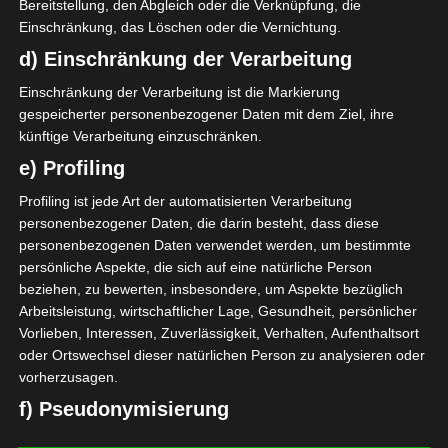
Bereitstellung, den Abgleich oder die Verknüpfung, die
10
E. Jelassi
M
Einschränkung, das Löschen oder die Vernichtung.
26
J. Mbele
M
d) Einschränkung der Verarbeitung
50
H. Teka
M
Einschränkung der Verarbeitung ist die Markierung
30
A. Amri
O
gespeicherter personenbezogener Daten mit dem Ziel, ihre
künftige Verarbeitung einzuschränken.
ERSATZSPIELER
e) Profiling
K. Khalfa
M
Profiling ist jede Art der automatisierten Verarbeitung
19
Z. Aloui
O
personenbezogener Daten, die darin besteht, dass diese
20
S. Mumuni
O
personenbezogenen Daten verwendet werden, um bestimmte
persönliche Aspekte, die sich auf eine natürliche Person
beziehen, zu bewerten, insbesondere, um Aspekte bezüglich
Arbeitsleistung, wirtschaftlicher Lage, Gesundheit, persönlicher
Vorlieben, Interessen, Zuverlässigkeit, Verhalten, Aufenthaltsort
oder Ortswechsel dieser natürlichen Person zu analysieren oder
vorherzusagen.
Club Sportif Sfaxien (CSS) – Espérance Sportive de
f) Pseudonymisierung
Tunis (EST)
Pseudonymisierung ist die Verarbeitung personenbezogener