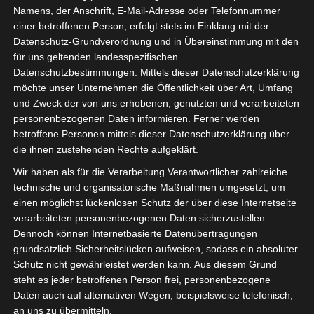
Namens, der Anschrift, E-Mail-Adresse oder Telefonnummer
einer betroffenen Person, erfolgt stets im Einklang mit der
Datenschutz-Grundverordnung und in Übereinstimmung mit den
für uns geltenden landesspezifischen
Sie befinden sich hier:
Startseite
»
Avenir Sportif de
Datenschutzbestimmungen. Mittels dieser Datenschutzerklärung
möchte unser Unternehmen die Öffentlichkeit über Art, Umfang
Rejiche (ASR) – Union Sportive Monastirienne (USMO)
und Zweck der von uns erhobenen, genutzten und verarbeiteten
personenbezogenen Daten informieren. Ferner werden
betroffene Personen mittels dieser Datenschutzerklärung über
die ihnen zustehenden Rechte aufgeklärt.
13 Jan. 2021
-
14:00
Wir haben als für die Verarbeitung Verantwortlicher zahlreiche
Meisterschaft Tunesien 2020/21
| Spieltag 8
technische und organisatorische Maßnahmen umgesetzt, um
Halbzeit: 1-0
einen möglichst lückenlosen Schutz der über diese Internetseite
verarbeiteten personenbezogenen Daten sicherzustellen.
Dennoch können Internetbasierte Datenübertragungen
1
Avenir Sportif de
grundsätzlich Sicherheitslücken aufweisen, sodass ein absoluter
Rejiche (ASR)
Schutz nicht gewährleistet werden kann. Aus diesem Grund
steht es jeder betroffenen Person frei, personenbezogene
Daten auch auf alternativen Wegen, beispielsweise telefonisch,
an uns zu übermitteln.