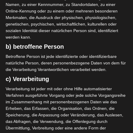
Namen, zu einer Kennnummer, zu Standortdaten, zu einer
26
M. Zbidi
D
Online-Kennung oder zu einem oder mehreren besonderen
23
H. Souissi
M
Merkmalen, die Ausdruck der physischen, physiologischen,
20
O. Lamti
M
genetischen, psychischen, wirtschaftlichen, kulturellen oder
sozialen Identität dieser natürlichen Person sind, identifiziert
10
N. Ben Salem
O
werden kann.
b) betroffene Person
ERSATZSPIELER
Betroffene Person ist jede identifizierte oder identifizierbare
9
A. Keita
O
natürliche Person, deren personenbezogene Daten von dem für
30
A. Hadhri
O
die Verarbeitung Verantwortlichen verarbeitet werden.
c) Verarbeitung
Union Sportive Monastirienne (USMO)
Verarbeitung ist jeder mit oder ohne Hilfe automatisierter
Verfahren ausgeführte Vorgang oder jede solche Vorgangsreihe
1
B. Bensaïd
T
im Zusammenhang mit personenbezogenen Daten wie das
Erheben, das Erfassen, die Organisation, das Ordnen, die
33
M. Masseoud Sabou
D
Speicherung, die Anpassung oder Veränderung, das Auslesen,
5
H. Khalfa
D
das Abfragen, die Verwendung, die Offenlegung durch
5
M. Saghraoui
D
Übermittlung, Verbreitung oder eine andere Form der