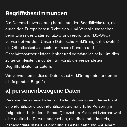
0
Union Sportive
Monastirienne
Begriffsbestimmungen
(USMO)
Die Datenschutzerklärung beruht auf den Begrifflichkeiten, die
durch den Europäischen Richtlinien- und Verordnungsgeber
ENDERGEBNIS
beim Erlass der Datenschutz-Grundverordnung (DS-GVO)
verwendet wurden. Unsere Datenschutzerklärung soll sowohl für
Stade municipal Rejiche
die Öffentlichkeit als auch für unsere Kunden und
Geschäftspartner einfach lesbar und verständlich sein. Um dies
zu gewährleisten, möchten wir vorab die verwendeten
TORE
Begrifflichkeiten erläutern.
Tor
Wir verwenden in dieser Datenschutzerklärung unter anderem
44'
M. Boulaabi
die folgenden Begriffe:
a) personenbezogene Daten
AUFSTELLUNGEN
Personenbezogene Daten sind alle Informationen, die sich auf
eine identifizierte oder identifizierbare natürliche Person (im
Avenir Sportif de Rejiche (ASR)
Folgenden "betroffene Person") beziehen. Als identifizierbar wird
eine natürliche Person angesehen, die direkt oder indirekt,
7
M. Boulaabi
M
44'
insbesondere mittels Zuordnung zu einer Kennung wie einem