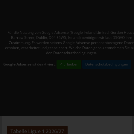
Personen, die unter der unmittelbaren Verantwortung des
Verantwortlichen oder des Auftragsverarbeiters befugt sind, die
personenbezogenen Daten zu verarbeiten.
k) Einwilligung
Für die Nutzung von Google Adsense (Google Ireland Limited, Gordon House
Barrow Street, Dublin, D04 E5W5, Ireland) benötigen wir laut DSGVO Ihre
Einwilligung ist jede von der betroffenen Person freiwillig für den
Zustimmung. Es werden seitens Google Adsense personenbezogene Date
bestimmten Fall in informierter Weise und unmissverständlich
erhoben, verarbeitet und gespeichert. Welche Daten genau entnehmen Sie bi
abgegebene Willensbekundung in Form einer Erklärung oder
den Datenschutzbedingungen.
einer sonstigen eindeutigen bestätigenden Handlung, mit der
Google Adsense
ist deaktiviert.
✓ Erlauben
Datenschutzbedingungen
die betroffene Person zu verstehen gibt, dass sie mit der
Verarbeitung der sie betreffenden personenbezogenen Daten
einverstanden ist.
Name und Anschrift des für die
Verarbeitung Verantwortlichen
Verantwortlicher im Sinne der Datenschutz-Grundverordnung,
sonstiger in den Mitgliedstaaten der Europäischen Union
geltenden Datenschutzgesetze und anderer Bestimmungen mit
datenschutzrechtlichem Charakter ist:
Tabelle Ligue 1 2026/27