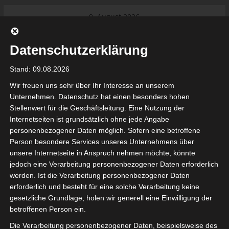
Skip
9. August 2026
to
Das Neueste:
Ligue 1 Pro: Saison 2026/2027
content
beginnt am 22. und 23. August
Datenschutzerklärung
2026 (Update)
El Gawafel Sportives de Gafsa
Stand: 09.08.2026
(EGSG) kündigt Rückzug aus der
Meisterschaft an
Wir freuen uns sehr über Ihr Interesse an unserem
Ligue 1 Pro: Spielplan der ersten 15
Unternehmen. Datenschutz hat einen besonders hohen
Spieltage der Saison 2026/2027
Stellenwert für die Geschäftsleitung. Eine Nutzung der
Ligue 2 Pro Tunesien 2026/2027 –
Internetseiten ist grundsätzlich ohne jede Angabe
Saison beginnt am am 19./20.
tunesienfussball.de
personenbezogener Daten möglich. Sofern eine betroffene
September 2026
Person besondere Services unseres Unternehmens über
Internationaler Sportgerichtshof
unsere Internetseite in Anspruch nehmen möchte, könnte
lehnt Eilverfahren ab – AS Soliman
Tunesien Ligafußball
jedoch eine Verarbeitung personenbezogener Daten erforderlich
steuert auf die Ligue 2 zu
werden. Ist die Verarbeitung personenbezogener Daten
Nutzung von Google Adsense (Google Ireland Limited, Gordon House, Barrow Stree
erforderlich und besteht für eine solche Verarbeitung keine
, Ireland) benötigen wir laut DSGVO Ihre Zustimmung. Es werden seitens Goog
gesetzliche Grundlage, holen wir generell eine Einwilligung der
nbezogene Daten erhoben, verarbeitet und gespeichert. Welche Daten genau 
bitte den Datenschutzbedingungen.
betroffenen Person ein.
Die Verarbeitung personenbezogener Daten, beispielsweise des
Google Adsense
ist deaktiviert.
✓ Erlauben
Datenschutzbedingungen