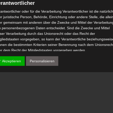
rantwortlicher
antwortlicher oder für die Verarbeitung Verantwortlicher ist die natürlic
Foued Timoumi
r juristische Person, Behörde, Einrichtung oder andere Stelle, die allei
er gemeinsam mit anderen über die Zwecke und Mittel der Verarbeitun
n personenbezogenen Daten entscheidet. Sind die Zwecke und Mittel
eser Verarbeitung durch das Unionsrecht oder das Recht der
tgliedstaaten vorgegeben, so kann der Verantwortliche beziehungsweis
nnen die bestimmten Kriterien seiner Benennung nach dem Unionsrech
er dem Recht der Mitgliedstaaten vorgesehen werden.
 Auftragsverarbeiter
✓ Akzeptieren
Personalisieren
tragsverarbeiter ist eine natürliche oder juristische Person, Behörde,
nrichtung oder andere Stelle, die personenbezogene Daten im Auftrag 
antwortlichen verarbeitet.
) Empfänger
fänger ist eine natürliche oder juristische Person, Behörde, Einrichtu
er andere Stelle, der personenbezogene Daten offengelegt werden,
bhängig davon, ob es sich bei ihr um einen Dritten handelt oder nicht.
hörden, die im Rahmen eines bestimmten Untersuchungsauftrags nac