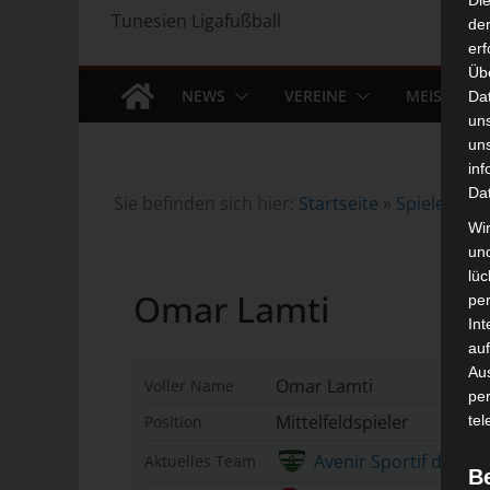
Di
Tunesien Ligafußball
der
erf
Üb
NEWS
VEREINE
MEISTERS
Da
un
un
inf
Da
Sie befinden sich hier:
Startseite
»
Spieler
»
Om
Wir
un
lüc
Omar Lamti
pe
Int
auf
Aus
Omar Lamti
Voller Name
pe
Mittelfeldspieler
Position
tel
Avenir Sportif de Rej
Aktuelles Team
B