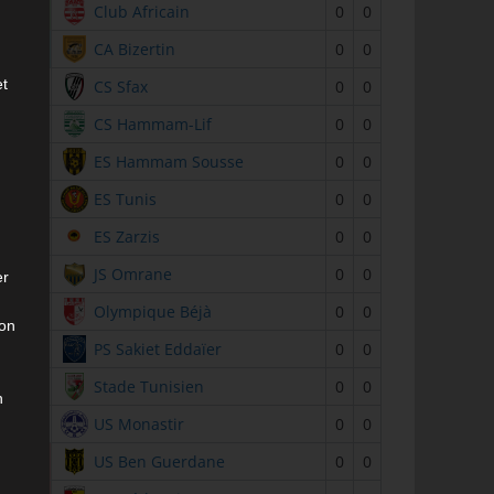
2
Club Africain
0
0
3
CA Bizertin
0
0
et
4
CS Sfax
0
0
5
CS Hammam-Lif
0
0
6
ES Hammam Sousse
0
0
7
ES Tunis
0
0
8
ES Zarzis
0
0
9
JS Omrane
0
0
er
10
Olympique Béjà
0
0
son
11
PS Sakiet Eddaïer
0
0
12
Stade Tunisien
0
0
n
13
US Monastir
0
0
14
US Ben Guerdane
0
0