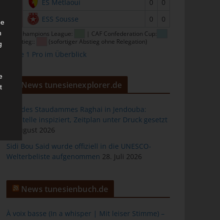
15
ES Métlaoui
0
0
16
ESS Sousse
0
0
he
n
CAF Champions League:
| CAF Confederation Cup:
| Abstieg::
(sofortiger Abstieg ohne Relegation)
g
Ligue 1 Pro im Überblick
e
News tunesienexplorer.de
t
Bau des Staudammes Raghai in Jendouba:
Baustelle inspiziert, Zeitplan unter Druck gesetzt
2. August 2026
des
Sidi Bou Said wurde offiziell in die UNESCO-
Welterbeliste aufgenommen
28. Juli 2026
ng
News tunesienbuch.de
À voix basse (In a whisper | Mit leiser Stimme) –
h