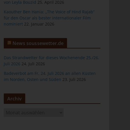
von Leyla Bouzid
25. April 2026
Kaouther Ben Hania: „The Voice of Hind Rajab“
für den Oscar als bester internationaler Film
nominiert
22. Januar 2026
er
News soussewetter.de
Das Strandwetter für dieses Wochenende 25./26.
Juli 2026
24. Juli 2026
Badeverbot am Fr, 24. Juli 2026 an allen Küsten
ten
im Norden, Osten und Süden
23. Juli 2026
gen
Archiv
A
r
c