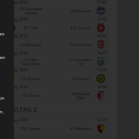
22 Aug. 2026
16:30
ES Hammam
-
-
US Monastir
Sousse
22 Aug. 2026
16:30
-
-
e
ES Tunis
ESS Sousse
ies
22 Aug. 2026
16:30
-
-
ES Métlaoui
Club Africain
22 Aug. 2026
16:30
den
US Ben
CS Hammam-
-
-
Guerdane
Lif
22 Aug. 2026
16:30
-
-
CA Bizertin
AS Marsa
22 Aug. 2026
16:30
Olympique
-
-
ES Zarzis
Béjà
son
SPIELTAG 2
n,
29 Aug. 2026
16:30
-
-
ESS Sousse
ES Métlaoui