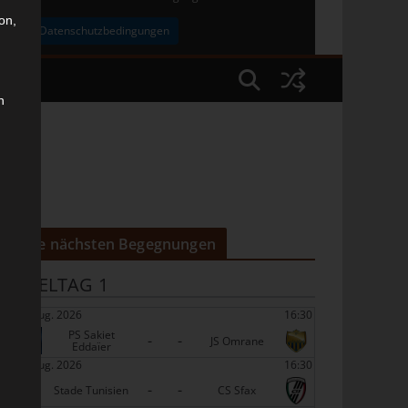
on,
uben
Datenschutzbedingungen
n
Die nächsten Begegnungen
SPIELTAG 1
22 Aug. 2026
16:30
PS Sakiet
-
-
JS Omrane
Eddaïer
22 Aug. 2026
16:30
-
-
Stade Tunisien
CS Sfax