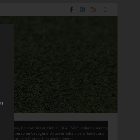
ng
don House, Barrow Street, Dublin, D04 E5W5, Ireland) benötigen
 Adsense personenbezogene Daten erhoben, verarbeitet und
en Sie bitte den Datenschutzbedingungen.