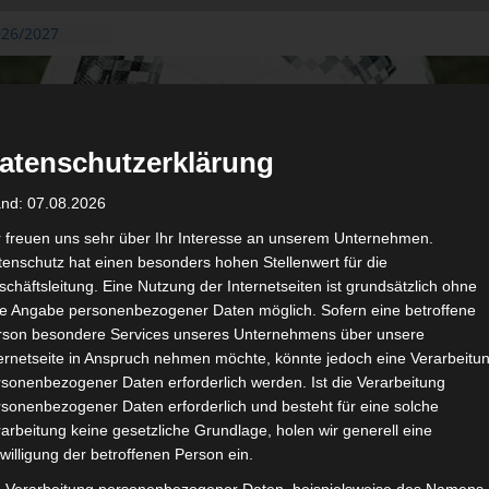
026/2027
3. August
de Gafsa
ug aus der
atenschutzerklärung
n der ersten 15
 2026/2027
and: 07.08.2026
 2026/2027 –
 19./20.
r freuen uns sehr über Ihr Interesse an unserem Unternehmen.
enschutz hat einen besonders hohen Stellenwert für die
gerichtshof
chäftsleitung. Eine Nutzung der Internetseiten ist grundsätzlich ohne
 – AS Soliman
de Angabe personenbezogener Daten möglich. Sofern eine betroffene
2 zu
rson besondere Services unseres Unternehmens über unsere
ternetseite in Anspruch nehmen möchte, könnte jedoch eine Verarbeitu
sonenbezogener Daten erforderlich werden. Ist die Verarbeitung
sonenbezogener Daten erforderlich und besteht für eine solche
arbeitung keine gesetzliche Grundlage, holen wir generell eine
de
Für die Nutzung von Google Adsense (Google Ireland Limited, Gor
willigung der betroffenen Person ein.
wir laut DSGVO Ihre Zustimmung. Es werden seitens Google
gespeichert. Welche Daten genau entnehm