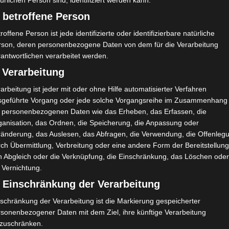
ürlichen Person sind, identifiziert werden kann.
170′
2
0
0
1 (0)
0
1
 betroffene Person
170′
2
0
0
1 (0)
0
1
roffene Person ist jede identifizierte oder identifizierbare natürliche
rson, deren personenbezogene Daten von dem für die Verarbeitung
antwortlichen verarbeitet werden.
 Verarbeitung
H/A
Ergebnis
arbeitung ist jeder mit oder ohne Hilfe automatisierter Verfahren
sgeführte Vorgang oder jede solche Vorgangsreihe im Zusammenhang
t personenbezogenen Daten wie das Erheben, das Erfassen, die
ganisation, das Ordnen, die Speicherung, die Anpassung oder
A
G
0:1
90`
ränderung, das Auslesen, das Abfragen, die Verwendung, die Offenleg
A
G
0:1
90`
1
ch Übermittlung, Verbreitung oder eine andere Form der Bereitstellung
n Abgleich oder die Verknüpfung, die Einschränkung, das Löschen ode
H
V
0:1
90`
 Vernichtung.
) Einschränkung der Verarbeitung
A
U
1:1
90`
schränkung der Verarbeitung ist die Markierung gespeicherter
rsonenbezogener Daten mit dem Ziel, ihre künftige Verarbeitung
H
G
3:1
nzuschränken.