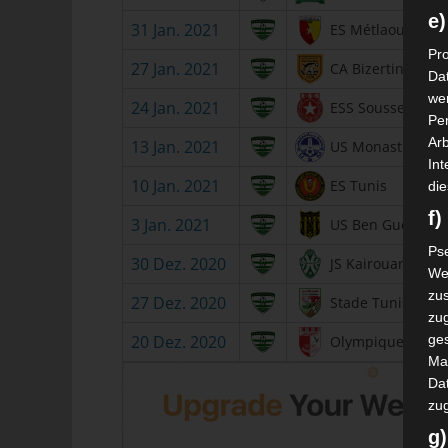
e)
31 Jan. 2021
ES Métlaoui
Pro
27 Jan. 2021
CA Bizertin
Da
wer
24 Jan. 2021
ESS Sousse
Pe
Arb
13 Jan. 2021
US Monastir
Int
10 Jan. 2021
ES Tunis
die
f
3 Jan. 2021
US Ben Guerdan
Ps
30 Dez. 2020
JS Kairouan
We
zus
27 Dez. 2020
Stade Tunisien
zu
20 Dez. 2020
ge
Olympique Béjà
Ma
Dat
zu
g)