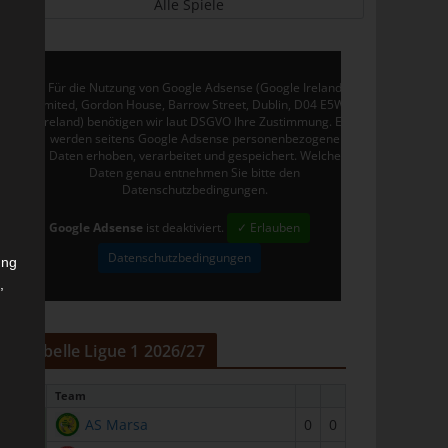
Alle Spiele
Für die Nutzung von Google Adsense (Google Ireland
Limited, Gordon House, Barrow Street, Dublin, D04 E5W5,
Ireland) benötigen wir laut DSGVO Ihre Zustimmung. Es
werden seitens Google Adsense personenbezogene
Daten erhoben, verarbeitet und gespeichert. Welche
Daten genau entnehmen Sie bitte den
Datenschutzbedingungen.
Google Adsense
ist deaktiviert.
✓ Erlauben
Datenschutzbedingungen
ung
,
r
Tabelle Ligue 1 2026/27
#
Team
1
AS Marsa
0
0