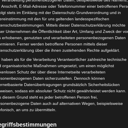
e Verarbeitung personenbezogener Daten, beispielsweise des Namens,
 Anschrift, E-Mail-Adresse oder Telefonnummer einer betroffenen Pers
Google Adsense
ist deaktiviert.
✓ Erla
olgt stets im Einklang mit der Datenschutz-Grundverordnung und in
ereinstimmung mit den für uns geltenden landesspezifischen
CHAFTEN
STADIEN
IMPRESSUM
tenschutzbestimmungen. Mittels dieser Datenschutzerklärung möchte
ser Unternehmen die Öffentlichkeit über Art, Umfang und Zweck der vo
s erhobenen, genutzten und verarbeiteten personenbezogenen Daten
ormieren. Ferner werden betroffene Personen mittels dieser
tenschutzerklärung über die ihnen zustehenden Rechte aufgeklärt.
ar Lamti
 haben als für die Verarbeitung Verantwortlicher zahlreiche technische
d organisatorische Maßnahmen umgesetzt, um einen möglichst
kenlosen Schutz der über diese Internetseite verarbeiteten
rsonenbezogenen Daten sicherzustellen. Dennoch können
ernetbasierte Datenübertragungen grundsätzlich Sicherheitslücken
weisen, sodass ein absoluter Schutz nicht gewährleistet werden kann.
 diesem Grund steht es jeder betroffenen Person frei,
rsonenbezogene Daten auch auf alternativen Wegen, beispielsweise
efonisch, an uns zu übermitteln.
iche (ASR)
egriffsbestimmungen