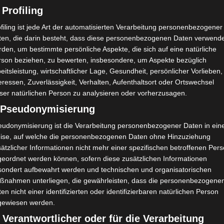
 Profiling
A
G
0:3
90`
filing ist jede Art der automatisierten Verarbeitung personenbezogener
H
G
1:0
90`
ten, die darin besteht, dass diese personenbezogenen Daten verwend
den, um bestimmte persönliche Aspekte, die sich auf eine natürliche
A
V
2:0
90`
rson beziehen, zu bewerten, insbesondere, um Aspekte bezüglich
eitsleistung, wirtschaftlicher Lage, Gesundheit, persönlicher Vorlieben,
H
G
1:0
90`
eressen, Zuverlässigkeit, Verhalten, Aufenthaltsort oder Ortswechsel
A
V
2:0
90`
ser natürlichen Person zu analysieren oder vorherzusagen.
) Pseudonymisierung
H
U
1:1
90`
e
eudonymisierung ist die Verarbeitung personenbezogener Daten in ein
H
G
1:0
90`
ise, auf welche die personenbezogenen Daten ohne Hinzuziehung
ätzlicher Informationen nicht mehr einer spezifischen betroffenen Per
A
U
0:0
90`
geordnet werden können, sofern diese zusätzlichen Informationen
H
V
0:1
90`
sondert aufbewahrt werden und technischen und organisatorischen
ßnahmen unterliegen, die gewährleisten, dass die personenbezogene
en nicht einer identifizierten oder identifizierbaren natürlichen Person
gewiesen werden.
 Verantwortlicher oder für die Verarbeitung