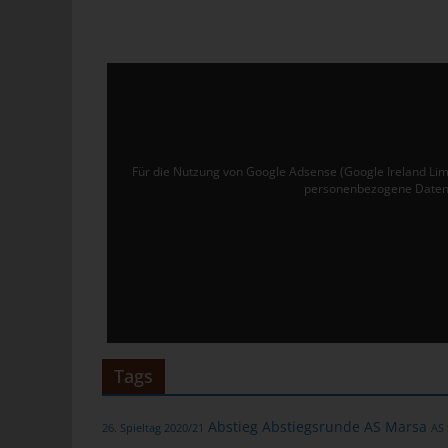
Ver
de
un
tun
Uw
Ru
Für die Nutzung von Google Adsense (Google Ireland Lim
personenbezogene Daten 
40
Te
E-
C
Die
üb
Tags
ge
Zah
Abstieg
Abstiegsrunde
AS Marsa
26. Spieltag 2020/21
AS
ent