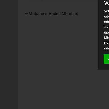
Ve
Ver
Mohamed Amine Mhadhbi
ode
od
vo
di
Mi
kö
od
h)
Auf
Ei
Ver
i
Emp
od
una
Be