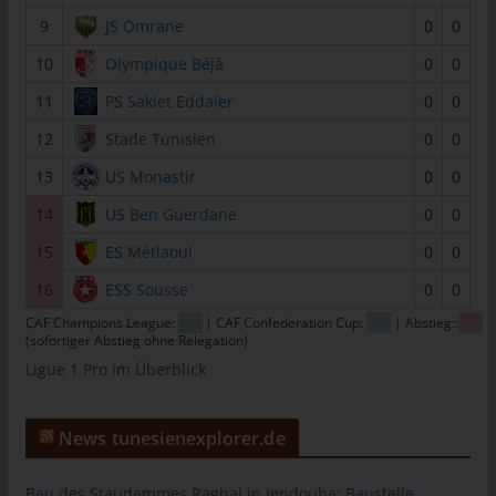
tunesienfussball.de
9
JS Omrane
0
0
Uwe Wassenberg
10
Olympique Béjà
0
0
Rue 2 Mars
11
PS Sakiet Eddaïer
0
0
4022 Akouda - Tunesien
12
Stade Tunisien
0
0
Telefon: +216 216 16 616
13
US Monastir
0
0
E-Mail:
14
US Ben Guerdane
0
0
15
ES Métlaoui
0
0
Cookies
16
ESS Sousse
0
0
Die Internetseiten verwenden Cookies. Cookies sind
Textdateien, welche über einen Internetbrowser auf einem
CAF Champions League:
| CAF Confederation Cup:
| Abstieg::
(sofortiger Abstieg ohne Relegation)
Computersystem abgelegt und gespeichert werden.
Ligue 1 Pro im Überblick
Zahlreiche Internetseiten und Server verwenden Cookies. Viele
Cookies enthalten eine sogenannte Cookie-ID. Eine Cookie-ID
ist eine eindeutige Kennung des Cookies. Sie besteht aus einer
News tunesienexplorer.de
Zeichenfolge, durch welche Internetseiten und Server dem
konkreten Internetbrowser zugeordnet werden können, in dem
Bau des Staudammes Raghai in Jendouba: Baustelle