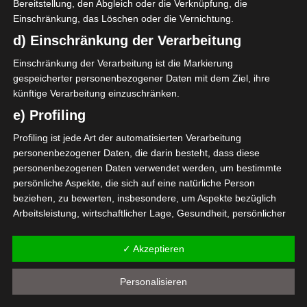
Bereitstellung, den Abgleich oder die Verknüpfung, die
Einschränkung, das Löschen oder die Vernichtung.
d) Einschränkung der Verarbeitung
Einschränkung der Verarbeitung ist die Markierung
El Gawafel Sportives de Gafsa (EGSG) – Avenir Spo
gespeicherter personenbezogener Daten mit dem Ziel, ihre
künftige Verarbeitung einzuschränken.
rtif de La Marsa (ASM)
e) Profiling
Club Sportif Sfaxien (CSS) – Stade Tunisien (ST)
Die nächsten Begegnungen
Profiling ist jede Art der automatisierten Verarbeitung
personenbezogener Daten, die darin besteht, dass diese
SPIELTAG 1
personenbezogenen Daten verwendet werden, um bestimmte
persönliche Aspekte, die sich auf eine natürliche Person
22 Aug. 2026
16:30
beziehen, zu bewerten, insbesondere, um Aspekte bezüglich
-
-
Arbeitsleistung, wirtschaftlicher Lage, Gesundheit, persönlicher
PS Sakiet Eddaïer
JS Omrane
Vorlieben, Interessen, Zuverlässigkeit, Verhalten, Aufenthaltsort
22 Aug. 2026
16:30
oder Ortswechsel dieser natürlichen Person zu analysieren oder
✓ Akzeptieren
-
-
vorherzusagen.
Stade Tunisien
CS Sfax
f) Pseudonymisierung
22 Aug. 2026
16:30
Personalisieren
-
-
Pseudonymisierung ist die Verarbeitung personenbezogener
ES Hammam Sousse
US Monastir