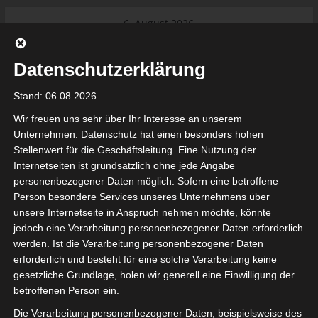
Skip
6. August 2026
to
Das Neueste:
Ligue 1 Pro: Saison 2026/2027
content
beginnt am 22. und 23. August
Datenschutzerklärung
2026 (Update)
El Gawafel Sportives de Gafsa
Stand: 06.08.2026
(EGSG) kündigt Rückzug aus der
Meisterschaft an
Wir freuen uns sehr über Ihr Interesse an unserem
Ligue 1 Pro: Spielplan der ersten 15
Unternehmen. Datenschutz hat einen besonders hohen
Spieltage der Saison 2026/2027
Stellenwert für die Geschäftsleitung. Eine Nutzung der
Ligue 2 Pro Tunesien 2026/2027 –
Internetseiten ist grundsätzlich ohne jede Angabe
Saison beginnt am am 19./20.
tunesienfussball.de
personenbezogener Daten möglich. Sofern eine betroffene
September 2026
Person besondere Services unseres Unternehmens über
Internationaler Sportgerichtshof
unsere Internetseite in Anspruch nehmen möchte, könnte
lehnt Eilverfahren ab – AS Soliman
Tunesien Ligafußball
jedoch eine Verarbeitung personenbezogener Daten erforderlich
steuert auf die Ligue 2 zu
werden. Ist die Verarbeitung personenbezogener Daten
Nutzung von Google Adsense (Google Ireland Limited, Gordon House, Barrow Stree
erforderlich und besteht für eine solche Verarbeitung keine
, Ireland) benötigen wir laut DSGVO Ihre Zustimmung. Es werden seitens Goog
gesetzliche Grundlage, holen wir generell eine Einwilligung der
nbezogene Daten erhoben, verarbeitet und gespeichert. Welche Daten genau 
bitte den Datenschutzbedingungen.
betroffenen Person ein.
Die Verarbeitung personenbezogener Daten, beispielsweise des
Google Adsense
ist deaktiviert.
✓ Erlauben
Datenschutzbedingungen