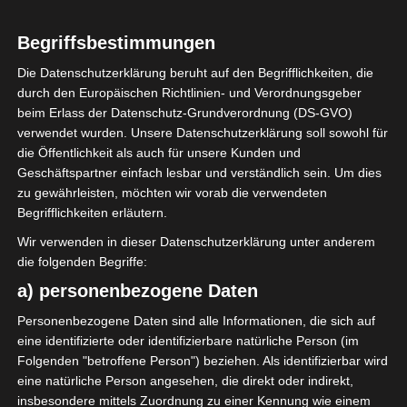
Begriffsbestimmungen
2
Étoile Sportive du
Die Datenschutzerklärung beruht auf den Begrifflichkeiten, die
Sahel Sousse (ESS)
durch den Europäischen Richtlinien- und Verordnungsgeber
beim Erlass der Datenschutz-Grundverordnung (DS-GVO)
verwendet wurden. Unsere Datenschutzerklärung soll sowohl für
die Öffentlichkeit als auch für unsere Kunden und
ENDERGEBNIS
Geschäftspartner einfach lesbar und verständlich sein. Um dies
Stade Olympique d’El Menzah Tunis
zu gewährleisten, möchten wir vorab die verwendeten
Begrifflichkeiten erläutern.
Wir verwenden in dieser Datenschutzerklärung unter anderem
TORE
die folgenden Begriffe:
Tor
a) personenbezogene Daten
13'
R. Aouani
Tor
Personenbezogene Daten sind alle Informationen, die sich auf
18'
R. Rodrigues Silva
eine identifizierte oder identifizierbare natürliche Person (im
Tor
Folgenden "betroffene Person") beziehen. Als identifizierbar wird
59'
H. E. Ghacha
eine natürliche Person angesehen, die direkt oder indirekt,
Tor
68'
insbesondere mittels Zuordnung zu einer Kennung wie einem