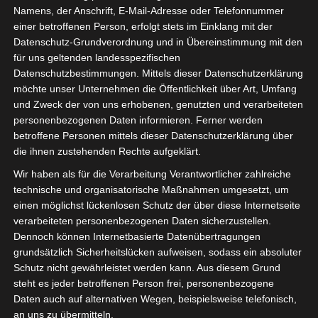
Namens, der Anschrift, E-Mail-Adresse oder Telefonnummer
einer betroffenen Person, erfolgt stets im Einklang mit der
Datenschutz-Grundverordnung und in Übereinstimmung mit den
für uns geltenden landesspezifischen
Sie befinden sich hier:
Startseite
»
Espérance Sportive
Datenschutzbestimmungen. Mittels dieser Datenschutzerklärung
möchte unser Unternehmen die Öffentlichkeit über Art, Umfang
de Tunis (EST) – Étoile Sportive du Sahel Sousse (ESS)
und Zweck der von uns erhobenen, genutzten und verarbeiteten
personenbezogenen Daten informieren. Ferner werden
betroffene Personen mittels dieser Datenschutzerklärung über
die ihnen zustehenden Rechte aufgeklärt.
12 Mai 2024
-
17:30
Wir haben als für die Verarbeitung Verantwortlicher zahlreiche
Meisterschaft Tunesien 2023/2024 - Playoff
technische und organisatorische Maßnahmen umgesetzt, um
Meisterschaftsrunde
| Spieltag 7
einen möglichst lückenlosen Schutz der über diese Internetseite
Halbzeit: 1-1
TV: Al Wataniya 1 & Al Kass
verarbeiteten personenbezogenen Daten sicherzustellen.
2
Dennoch können Internetbasierte Datenübertragungen
grundsätzlich Sicherheitslücken aufweisen, sodass ein absoluter
Schutz nicht gewährleistet werden kann. Aus diesem Grund
3
Espérance
steht es jeder betroffenen Person frei, personenbezogene
Sportive de Tunis
Daten auch auf alternativen Wegen, beispielsweise telefonisch,
(EST)
an uns zu übermitteln.