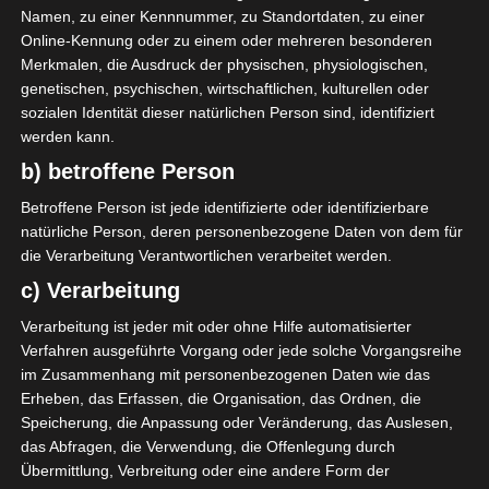
S. Barhoumi
Namen, zu einer Kennnummer, zu Standortdaten, zu einer
Elfmetertor
85'
Online-Kennung oder zu einem oder mehreren besonderen
Y. Meriah
Merkmalen, die Ausdruck der physischen, physiologischen,
genetischen, psychischen, wirtschaftlichen, kulturellen oder
AUFSTELLUNGEN
sozialen Identität dieser natürlichen Person sind, identifiziert
werden kann.
Espérance Sportive de Tunis (EST)
b) betroffene Person
Betroffene Person ist jede identifizierte oder identifizierbare
R. Rodrigues Silva
O
18'
natürliche Person, deren personenbezogene Daten von dem für
H. E. Ghacha
O
59'
die Verarbeitung Verantwortlichen verarbeitet werden.
Y. Meriah
D
85'
c) Verarbeitung
Verarbeitung ist jeder mit oder ohne Hilfe automatisierter
Verfahren ausgeführte Vorgang oder jede solche Vorgangsreihe
Étoile Sportive du Sahel Sousse (ESS)
im Zusammenhang mit personenbezogenen Daten wie das
Erheben, das Erfassen, die Organisation, das Ordnen, die
R. Aouani
O
13'
Speicherung, die Anpassung oder Veränderung, das Auslesen,
S. Barhoumi
M
68'
das Abfragen, die Verwendung, die Offenlegung durch
Übermittlung, Verbreitung oder eine andere Form der