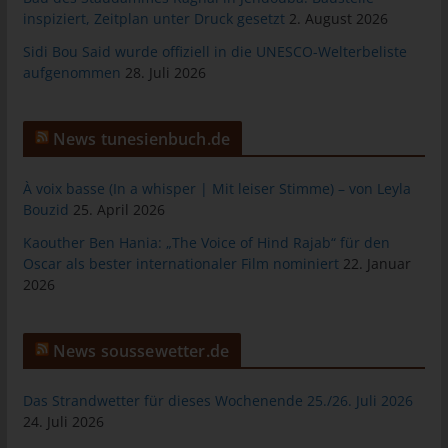
das Cookie gespeichert wurde. Dies ermöglicht es den
inspiziert, Zeitplan unter Druck gesetzt
2. August 2026
besuchten Internetseiten und Servern, den individuellen
Browser der betroffenen Person von anderen Internetbrowsern,
Sidi Bou Said wurde offiziell in die UNESCO-Welterbeliste
die andere Cookies enthalten, zu unterscheiden. Ein bestimmter
aufgenommen
28. Juli 2026
Internetbrowser kann über die eindeutige Cookie-ID
wiedererkannt und identifiziert werden.
News tunesienbuch.de
Durch den Einsatz von Cookies kann den Nutzern dieser
Internetseite nutzerfreundlichere Services bereitstellen, die ohne
À voix basse (In a whisper | Mit leiser Stimme) – von Leyla
die Cookie-Setzung nicht möglich wären.
Bouzid
25. April 2026
Mittels eines Cookies können die Informationen und Angebote
Kaouther Ben Hania: „The Voice of Hind Rajab“ für den
auf unserer Internetseite im Sinne des Benutzers optimiert
Oscar als bester internationaler Film nominiert
22. Januar
werden. Cookies ermöglichen uns, wie bereits erwähnt, die
2026
Benutzer unserer Internetseite wiederzuerkennen. Zweck dieser
Wiedererkennung ist es, den Nutzern die Verwendung unserer
Internetseite zu erleichtern. Der Benutzer einer Internetseite, die
News soussewetter.de
Cookies verwendet, muss beispielsweise nicht bei jedem
Besuch der Internetseite erneut seine Zugangsdaten eingeben,
weil dies von der Internetseite und dem auf dem
Das Strandwetter für dieses Wochenende 25./26. Juli 2026
Computersystem des Benutzers abgelegten Cookie
24. Juli 2026
übernommen wird. Ein weiteres Beispiel ist das Cookie eines