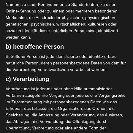
Namen, zu einer Kennnummer, zu Standortdaten, zu einer
AUFSTELLUNGEN
Online-Kennung oder zu einem oder mehreren besonderen
Merkmalen, die Ausdruck der physischen, physiologischen,
genetischen, psychischen, wirtschaftlichen, kulturellen oder
Olympique de Béjà (OB)
sozialen Identität dieser natürlichen Person sind, identifiziert
werden kann.
A. Klousseh
D
49'
b) betroffene Person
A. Amri
O
52'
Betroffene Person ist jede identifizierte oder identifizierbare
O. Bouguerra
M
65'
natürliche Person, deren personenbezogene Daten von dem für
die Verarbeitung Verantwortlichen verarbeitet werden.
Étoile Sportive de Métlaoui (ESM)
c) Verarbeitung
Verarbeitung ist jeder mit oder ohne Hilfe automatisierter
H. Letifi
D
30'
Verfahren ausgeführte Vorgang oder jede solche Vorgangsreihe
im Zusammenhang mit personenbezogenen Daten wie das
Erheben, das Erfassen, die Organisation, das Ordnen, die
Speicherung, die Anpassung oder Veränderung, das Auslesen,
das Abfragen, die Verwendung, die Offenlegung durch
Übermittlung, Verbreitung oder eine andere Form der