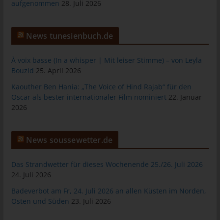
das Cookie gespeichert wurde. Dies ermöglicht es den
aufgenommen
28. Juli 2026
besuchten Internetseiten und Servern, den individuellen
Browser der betroffenen Person von anderen Internetbrowsern,
die andere Cookies enthalten, zu unterscheiden. Ein bestimmter
News tunesienbuch.de
Internetbrowser kann über die eindeutige Cookie-ID
wiedererkannt und identifiziert werden.
À voix basse (In a whisper | Mit leiser Stimme) – von Leyla
Bouzid
25. April 2026
Durch den Einsatz von Cookies kann den Nutzern dieser
Internetseite nutzerfreundlichere Services bereitstellen, die ohne
Kaouther Ben Hania: „The Voice of Hind Rajab“ für den
die Cookie-Setzung nicht möglich wären.
Oscar als bester internationaler Film nominiert
22. Januar
2026
Mittels eines Cookies können die Informationen und Angebote
auf unserer Internetseite im Sinne des Benutzers optimiert
werden. Cookies ermöglichen uns, wie bereits erwähnt, die
News soussewetter.de
Benutzer unserer Internetseite wiederzuerkennen. Zweck dieser
Wiedererkennung ist es, den Nutzern die Verwendung unserer
Internetseite zu erleichtern. Der Benutzer einer Internetseite, die
Das Strandwetter für dieses Wochenende 25./26. Juli 2026
Cookies verwendet, muss beispielsweise nicht bei jedem
24. Juli 2026
Besuch der Internetseite erneut seine Zugangsdaten eingeben,
Badeverbot am Fr, 24. Juli 2026 an allen Küsten im Norden,
weil dies von der Internetseite und dem auf dem
Osten und Süden
23. Juli 2026
Computersystem des Benutzers abgelegten Cookie
übernommen wird. Ein weiteres Beispiel ist das Cookie eines