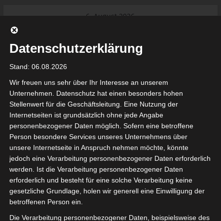
Skip
6. August 2026
to
Das Neueste:
Ligue 1 Pro: Saison 2026/2027
content
beginnt am 22. und 23. August
Datenschutzerklärung
2026 (Update)
El Gawafel Sportives de Gafsa
Stand: 06.08.2026
(EGSG) kündigt Rückzug aus der
Meisterschaft an
Wir freuen uns sehr über Ihr Interesse an unserem
Ligue 1 Pro: Spielplan der ersten 15
Unternehmen. Datenschutz hat einen besonders hohen
Spieltage der Saison 2026/2027
Stellenwert für die Geschäftsleitung. Eine Nutzung der
Ligue 2 Pro Tunesien 2026/2027 –
Internetseiten ist grundsätzlich ohne jede Angabe
Saison beginnt am am 19./20.
tunesienfussball.de
personenbezogener Daten möglich. Sofern eine betroffene
September 2026
Person besondere Services unseres Unternehmens über
Internationaler Sportgerichtshof
unsere Internetseite in Anspruch nehmen möchte, könnte
lehnt Eilverfahren ab – AS Soliman
Tunesien Ligafußball
jedoch eine Verarbeitung personenbezogener Daten erforderlich
steuert auf die Ligue 2 zu
werden. Ist die Verarbeitung personenbezogener Daten
Nutzung von Google Adsense (Google Ireland Limited, Gordon House, Barrow Stree
erforderlich und besteht für eine solche Verarbeitung keine
, Ireland) benötigen wir laut DSGVO Ihre Zustimmung. Es werden seitens Goog
gesetzliche Grundlage, holen wir generell eine Einwilligung der
nbezogene Daten erhoben, verarbeitet und gespeichert. Welche Daten genau 
bitte den Datenschutzbedingungen.
betroffenen Person ein.
Die Verarbeitung personenbezogener Daten, beispielsweise des
Google Adsense
ist deaktiviert.
✓ Erlauben
Datenschutzbedingungen