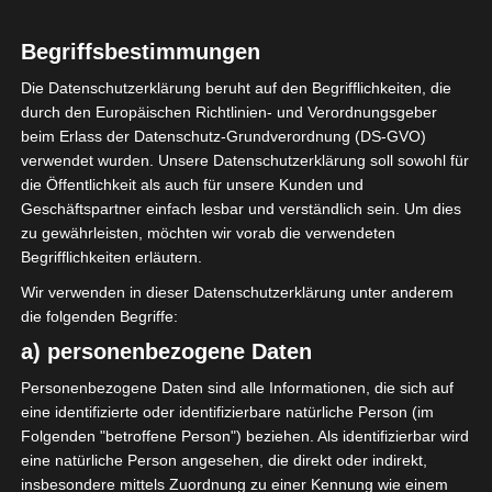
1
Begriffsbestimmungen
Étoile Sportive de
Métlaoui (ESM)
Die Datenschutzerklärung beruht auf den Begrifflichkeiten, die
durch den Europäischen Richtlinien- und Verordnungsgeber
beim Erlass der Datenschutz-Grundverordnung (DS-GVO)
ENDERGEBNIS
verwendet wurden. Unsere Datenschutzerklärung soll sowohl für
die Öffentlichkeit als auch für unsere Kunden und
Stade Boujemaa Kmiti Béjà
Geschäftspartner einfach lesbar und verständlich sein. Um dies
zu gewährleisten, möchten wir vorab die verwendeten
Begrifflichkeiten erläutern.
TORE
Wir verwenden in dieser Datenschutzerklärung unter anderem
Tor
die folgenden Begriffe:
30'
H. Letifi
a) personenbezogene Daten
Tor
49'
A. Klousseh
Personenbezogene Daten sind alle Informationen, die sich auf
Tor
52'
eine identifizierte oder identifizierbare natürliche Person (im
A. Amri
Folgenden "betroffene Person") beziehen. Als identifizierbar wird
Tor
65'
eine natürliche Person angesehen, die direkt oder indirekt,
O. Bouguerra
insbesondere mittels Zuordnung zu einer Kennung wie einem