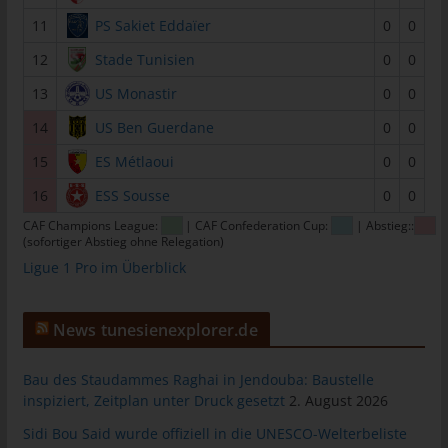
tunesienfussball.de
11
PS Sakiet Eddaïer
0
0
Uwe Wassenberg
12
Stade Tunisien
0
0
Rue 2 Mars
13
US Monastir
0
0
4022 Akouda - Tunesien
14
US Ben Guerdane
0
0
Telefon: +216 216 16 616
15
ES Métlaoui
0
0
E-Mail:
16
ESS Sousse
0
0
CAF Champions League:
| CAF Confederation Cup:
| Abstieg::
Cookies
(sofortiger Abstieg ohne Relegation)
Die Internetseiten verwenden Cookies. Cookies sind
Ligue 1 Pro im Überblick
Textdateien, welche über einen Internetbrowser auf einem
Computersystem abgelegt und gespeichert werden.
News tunesienexplorer.de
Zahlreiche Internetseiten und Server verwenden Cookies. Viele
Cookies enthalten eine sogenannte Cookie-ID. Eine Cookie-ID
Bau des Staudammes Raghai in Jendouba: Baustelle
ist eine eindeutige Kennung des Cookies. Sie besteht aus einer
inspiziert, Zeitplan unter Druck gesetzt
2. August 2026
Zeichenfolge, durch welche Internetseiten und Server dem
konkreten Internetbrowser zugeordnet werden können, in dem
Sidi Bou Said wurde offiziell in die UNESCO-Welterbeliste