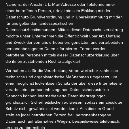
Namens, der Anschrift, E-Mail-Adresse oder Telefonnummer
einer betroffenen Person, erfolgt stets im Einklang mit der
Datenschutz-Grundverordnung und in Übereinstimmung mit den
für uns geltenden landesspezifischen
Sie befinden sich hier:
Startseite
»
Olympique de Béjà
Datenschutzbestimmungen. Mittels dieser Datenschutzerklärung
möchte unser Unternehmen die Öffentlichkeit über Art, Umfang
(OB) – Étoile Sportive de Métlaoui (ESM)
und Zweck der von uns erhobenen, genutzten und verarbeiteten
personenbezogenen Daten informieren. Ferner werden
betroffene Personen mittels dieser Datenschutzerklärung über
die ihnen zustehenden Rechte aufgeklärt.
6 Nov. 2022
-
14:30
Wir haben als für die Verarbeitung Verantwortlicher zahlreiche
Meisterschaft Tunesien 2022/2023 -
technische und organisatorische Maßnahmen umgesetzt, um
Gruppenphase
| Spieltag 6
einen möglichst lückenlosen Schutz der über diese Internetseite
Halbzeit: 0-1
verarbeiteten personenbezogenen Daten sicherzustellen.
Dennoch können Internetbasierte Datenübertragungen
grundsätzlich Sicherheitslücken aufweisen, sodass ein absoluter
3
Schutz nicht gewährleistet werden kann. Aus diesem Grund
Olympique de
Béjà (OB)
steht es jeder betroffenen Person frei, personenbezogene
Daten auch auf alternativen Wegen, beispielsweise telefonisch,
an uns zu übermitteln.