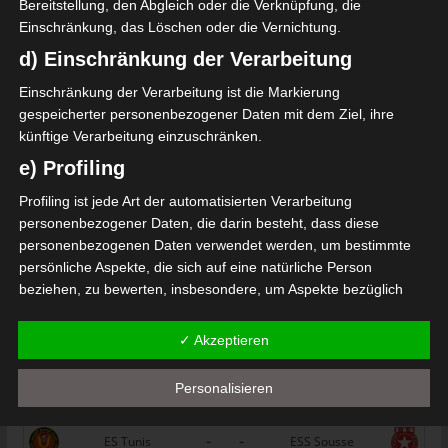
Bereitstellung, den Abgleich oder die Verknüpfung, die
Étoile Olympique Sidi Bouzid (EOSB) – Avenir Sport
Einschränkung, das Löschen oder die Vernichtung.
if de Soliman (ASS)
d) Einschränkung der Verarbeitung
Avenir Sportif de Rejiche (ASR) – Club Africain Tuni
Einschränkung der Verarbeitung ist die Markierung
s (CA)
gespeicherter personenbezogener Daten mit dem Ziel, ihre
Die nächsten Begegnungen
künftige Verarbeitung einzuschränken.
e) Profiling
SPIELTAG 1
Profiling ist jede Art der automatisierten Verarbeitung
22 Aug. 2026
16:30
personenbezogener Daten, die darin besteht, dass diese
-
-
personenbezogenen Daten verwendet werden, um bestimmte
PS Sakiet Eddaïer
JS Omrane
persönliche Aspekte, die sich auf eine natürliche Person
22 Aug. 2026
16:30
beziehen, zu bewerten, insbesondere, um Aspekte bezüglich
-
-
Arbeitsleistung, wirtschaftlicher Lage, Gesundheit, persönlicher
Stade Tunisien
CS Sfax
Vorlieben, Interessen, Zuverlässigkeit, Verhalten, Aufenthaltsort
✓ Akzeptieren
22 Aug. 2026
16:30
oder Ortswechsel dieser natürlichen Person zu analysieren oder
-
-
ES Hammam Sousse
US Monastir
vorherzusagen.
Personalisieren
f) Pseudonymisierung
22 Aug. 2026
16:30
-
-
ES Tunis
ESS Sousse
Pseudonymisierung ist die Verarbeitung personenbezogener