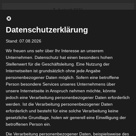
Skip
7. August 2026
to
Das Neueste:
Ligue 1 Pro: Saison 2026/2027
content
beginnt am 22. und 23. August
Datenschutzerklärung
2026 (Update)
El Gawafel Sportives de Gafsa
Stand: 07.08.2026
(EGSG) kündigt Rückzug aus der
Meisterschaft an
Wir freuen uns sehr über Ihr Interesse an unserem
Ligue 1 Pro: Spielplan der ersten 15
Unternehmen. Datenschutz hat einen besonders hohen
Spieltage der Saison 2026/2027
Stellenwert für die Geschäftsleitung. Eine Nutzung der
Ligue 2 Pro Tunesien 2026/2027 –
Internetseiten ist grundsätzlich ohne jede Angabe
Saison beginnt am am 19./20.
tunesienfussball.de
personenbezogener Daten möglich. Sofern eine betroffene
September 2026
Person besondere Services unseres Unternehmens über
Internationaler Sportgerichtshof
unsere Internetseite in Anspruch nehmen möchte, könnte
lehnt Eilverfahren ab – AS Soliman
Tunesien Ligafußball
jedoch eine Verarbeitung personenbezogener Daten erforderlich
steuert auf die Ligue 2 zu
werden. Ist die Verarbeitung personenbezogener Daten
erforderlich und besteht für eine solche Verarbeitung keine
gesetzliche Grundlage, holen wir generell eine Einwilligung der
betroffenen Person ein.
Die Verarbeitung personenbezogener Daten, beispielsweise des