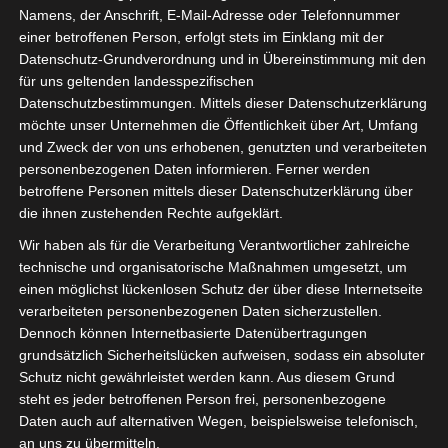
Namens, der Anschrift, E-Mail-Adresse oder Telefonnummer
einer betroffenen Person, erfolgt stets im Einklang mit der
Datenschutz-Grundverordnung und in Übereinstimmung mit den
für uns geltenden landesspezifischen
Sie befinden sich hier:
Startseite
»
Olympique de Béjà
Datenschutzbestimmungen. Mittels dieser Datenschutzerklärung
(OB) – Club Sportif Sfaxien (CSS)
möchte unser Unternehmen die Öffentlichkeit über Art, Umfang
und Zweck der von uns erhobenen, genutzten und verarbeiteten
personenbezogenen Daten informieren. Ferner werden
betroffene Personen mittels dieser Datenschutzerklärung über
die ihnen zustehenden Rechte aufgeklärt.
5 Nov. 2025
-
14:30
Meisterschaft Tunesien 2025/2026 - Ligue 1
Wir haben als für die Verarbeitung Verantwortlicher zahlreiche
| Spieltag 13
technische und organisatorische Maßnahmen umgesetzt, um
Halbzeit: 0-1
einen möglichst lückenlosen Schutz der über diese Internetseite
verarbeiteten personenbezogenen Daten sicherzustellen.
Dennoch können Internetbasierte Datenübertragungen
0
grundsätzlich Sicherheitslücken aufweisen, sodass ein absoluter
Olympique de
Schutz nicht gewährleistet werden kann. Aus diesem Grund
Béjà (OB)
steht es jeder betroffenen Person frei, personenbezogene
Daten auch auf alternativen Wegen, beispielsweise telefonisch,
an uns zu übermitteln.