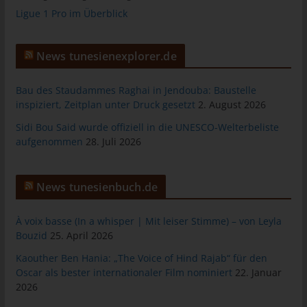
Ligue 1 Pro im Überblick
tunesienfussball.de
Uwe Wassenberg
News tunesienexplorer.de
Rue 2 Mars
4022 Akouda - Tunesien
Bau des Staudammes Raghai in Jendouba: Baustelle
Telefon: +216 216 16 616
inspiziert, Zeitplan unter Druck gesetzt
2. August 2026
E-Mail:
Sidi Bou Said wurde offiziell in die UNESCO-Welterbeliste
aufgenommen
28. Juli 2026
Cookies
Die Internetseiten verwenden Cookies. Cookies sind
News tunesienbuch.de
Textdateien, welche über einen Internetbrowser auf einem
Computersystem abgelegt und gespeichert werden.
À voix basse (In a whisper | Mit leiser Stimme) – von Leyla
Zahlreiche Internetseiten und Server verwenden Cookies. Viele
Bouzid
25. April 2026
Cookies enthalten eine sogenannte Cookie-ID. Eine Cookie-ID
Kaouther Ben Hania: „The Voice of Hind Rajab“ für den
ist eine eindeutige Kennung des Cookies. Sie besteht aus einer
Oscar als bester internationaler Film nominiert
22. Januar
Zeichenfolge, durch welche Internetseiten und Server dem
2026
konkreten Internetbrowser zugeordnet werden können, in dem