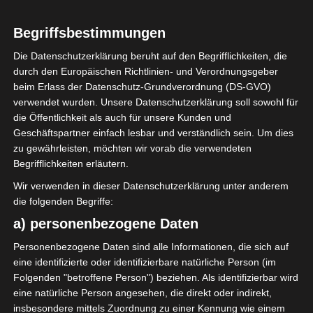
1
Club Sportif
Begriffsbestimmungen
Sfaxien (CSS)
Die Datenschutzerklärung beruht auf den Begrifflichkeiten, die
durch den Europäischen Richtlinien- und Verordnungsgeber
beim Erlass der Datenschutz-Grundverordnung (DS-GVO)
ENDERGEBNIS
verwendet wurden. Unsere Datenschutzerklärung soll sowohl für
Stade Boujemaa Kmiti Béjà
die Öffentlichkeit als auch für unsere Kunden und
Geschäftspartner einfach lesbar und verständlich sein. Um dies
zu gewährleisten, möchten wir vorab die verwendeten
TORE
Begrifflichkeiten erläutern.
Wir verwenden in dieser Datenschutzerklärung unter anderem
Tor
41'
I. Belwafi
die folgenden Begriffe:
a) personenbezogene Daten
AUFSTELLUNGEN
Personenbezogene Daten sind alle Informationen, die sich auf
eine identifizierte oder identifizierbare natürliche Person (im
Olympique de Béjà (OB)
Folgenden "betroffene Person") beziehen. Als identifizierbar wird
eine natürliche Person angesehen, die direkt oder indirekt,
insbesondere mittels Zuordnung zu einer Kennung wie einem