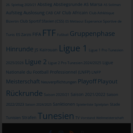
Abstieg
Abstiegsrunde
AS Marsa
allgemeinen Daten und Informationen werden in den Logfiles
26. Spieltag 2020/21
AS Soliman
des Servers gespeichert. Erfasst werden können die (1)
Auslosung
Aufstieg
Club Africain
CAB
CAF
Club Athlétique
verwendeten Browsertypen und Versionen, (2) das vom
Club Sportif Sfaxien (CSS)
Bizertin
Esperance Sportive de
ES Metlaoui
zugreifenden System verwendete Betriebssystem, (3) die
FTF
Internetseite, von welcher ein zugreifendes System auf unsere
Gruppenphase
FIFA
Tunis
ES Zarzis
Fußball
Internetseite gelangt (sogenannte Referrer), (4) die
Unterwebseiten, welche über ein zugreifendes System auf
Ligue 1
Hinrunde
JS Kairouan
unserer Internetseite angesteuert werden, (5) das Datum und
Ligue 1 Pro Tunesien
die Uhrzeit eines Zugriffs auf die Internetseite, (6) eine Internet-
Ligue 2
Ligue
2025/2026
Ligue 2 Pro Tunesien 2024/2025
Protokoll-Adresse (IP-Adresse), (7) der Internet-Service-
Provider des zugreifenden Systems und (8) sonstige ähnliche
Nationale du Football Professionnel (LNFP)
LNFP
Daten und Informationen, die der Gefahrenabwehr im Falle von
Playoff
Playout
Meisterschaft
Neuverpflichtungen
Angriffen auf unsere informationstechnologischen Systeme
dienen.
Rückrunde
Saison 2021/2022
Saison 2020/21
Saison
Bei der Nutzung dieser allgemeinen Daten und Informationen
Sanktionen
2022/2023
Stade
Saison 2024/2025
Spielerliste
Spielplan
ziehen wird keine Rückschlüsse auf die betroffene Person.
Diese Informationen werden vielmehr benötigt, um (1) die
Tunesien
Strafen
Tunisien
TV
Inhalte unserer Internetseite korrekt auszuliefern, (2) die Inhalte
Vorstand
Weltmeisterschaft
unserer Internetseite sowie die Werbung für diese zu
optimieren, (3) die dauerhafte Funktionsfähigkeit unserer