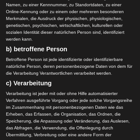
Club Sportif Sfaxien (CSS)
Namen, zu einer Kennnummer, zu Standortdaten, zu einer
Online-Kennung oder zu einem oder mehreren besonderen
Merkmalen, die Ausdruck der physischen, physiologischen,
I. Belwafi
O
41'
genetischen, psychischen, wirtschaftlichen, kulturellen oder
sozialen Identität dieser natürlichen Person sind, identifiziert
werden kann.
b) betroffene Person
Betroffene Person ist jede identifizierte oder identifizierbare
natürliche Person, deren personenbezogene Daten von dem für
Avenir Sportif de La Marsa (ASM) – Club Athlétique
die Verarbeitung Verantwortlichen verarbeitet werden.
Bizertin (CAB)
c) Verarbeitung
Avenir Sportif de Soliman (ASS) – Union Sportive d
Verarbeitung ist jeder mit oder ohne Hilfe automatisierter
e Ben Guerdane (USBG)
Verfahren ausgeführte Vorgang oder jede solche Vorgangsreihe
Die nächsten Begegnungen
im Zusammenhang mit personenbezogenen Daten wie das
Erheben, das Erfassen, die Organisation, das Ordnen, die
SPIELTAG 1
Speicherung, die Anpassung oder Veränderung, das Auslesen,
das Abfragen, die Verwendung, die Offenlegung durch
22 Aug. 2026
16:30
Übermittlung, Verbreitung oder eine andere Form der
-
-