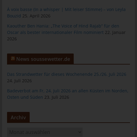
das Cookie gespeichert wurde. Dies ermöglicht es den
besuchten Internetseiten und Servern, den individuellen
À voix basse (In a whisper | Mit leiser Stimme) – von Leyla
Browser der betroffenen Person von anderen Internetbrowsern,
Bouzid
25. April 2026
die andere Cookies enthalten, zu unterscheiden. Ein bestimmter
Kaouther Ben Hania: „The Voice of Hind Rajab“ für den
Internetbrowser kann über die eindeutige Cookie-ID
Oscar als bester internationaler Film nominiert
22. Januar
wiedererkannt und identifiziert werden.
2026
Durch den Einsatz von Cookies kann den Nutzern dieser
Internetseite nutzerfreundlichere Services bereitstellen, die ohne
die Cookie-Setzung nicht möglich wären.
News soussewetter.de
Mittels eines Cookies können die Informationen und Angebote
Das Strandwetter für dieses Wochenende 25./26. Juli 2026
auf unserer Internetseite im Sinne des Benutzers optimiert
24. Juli 2026
werden. Cookies ermöglichen uns, wie bereits erwähnt, die
Benutzer unserer Internetseite wiederzuerkennen. Zweck dieser
Badeverbot am Fr, 24. Juli 2026 an allen Küsten im Norden,
Wiedererkennung ist es, den Nutzern die Verwendung unserer
Osten und Süden
23. Juli 2026
Internetseite zu erleichtern. Der Benutzer einer Internetseite, die
Cookies verwendet, muss beispielsweise nicht bei jedem
Besuch der Internetseite erneut seine Zugangsdaten eingeben,
Archiv
weil dies von der Internetseite und dem auf dem
Computersystem des Benutzers abgelegten Cookie
A
übernommen wird. Ein weiteres Beispiel ist das Cookie eines