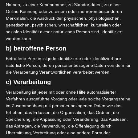
AUFSTELLUNGEN
Namen, zu einer Kennnummer, zu Standortdaten, zu einer
Online-Kennung oder zu einem oder mehreren besonderen
Progrès Sportif Sakiet Eddaïer (PSS)
Merkmalen, die Ausdruck der physischen, physiologischen,
genetischen, psychischen, wirtschaftlichen, kulturellen oder
Z. Aloui
O
45'
sozialen Identität dieser natürlichen Person sind, identifiziert
H. Ben Ameur
M
4'
werden kann.
L. Hamdi
O
36'
b) betroffene Person
Betroffene Person ist jede identifizierte oder identifizierbare
natürliche Person, deren personenbezogene Daten von dem für
Étoile Olympique Sidi Bouzid (EOSB)
die Verarbeitung Verantwortlichen verarbeitet werden.
c) Verarbeitung
Verarbeitung ist jeder mit oder ohne Hilfe automatisierter
Verfahren ausgeführte Vorgang oder jede solche Vorgangsreihe
im Zusammenhang mit personenbezogenen Daten wie das
Erheben, das Erfassen, die Organisation, das Ordnen, die
Aigle Sportif Jelma (ASJ) – Association sportive de
Speicherung, die Anpassung oder Veränderung, das Auslesen,
l’Ariana (ASA)
das Abfragen, die Verwendung, die Offenlegung durch
Club Africain Tunis (CA) – Avenir Sportif de Gabès
Übermittlung, Verbreitung oder eine andere Form der