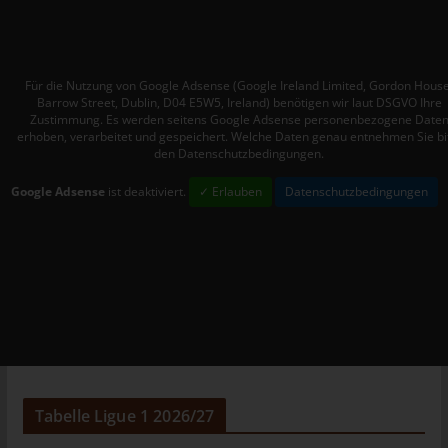
Mitgliedstaaten vorgesehen werden.
h) Auftragsverarbeiter
Auftragsverarbeiter ist eine natürliche oder juristische Person,
Für die Nutzung von Google Adsense (Google Ireland Limited, Gordon House
Behörde, Einrichtung oder andere Stelle, die personenbezogene
Barrow Street, Dublin, D04 E5W5, Ireland) benötigen wir laut DSGVO Ihre
Daten im Auftrag des Verantwortlichen verarbeitet.
Zustimmung. Es werden seitens Google Adsense personenbezogene Date
erhoben, verarbeitet und gespeichert. Welche Daten genau entnehmen Sie bi
i) Empfänger
den Datenschutzbedingungen.
Empfänger ist eine natürliche oder juristische Person, Behörde,
Google Adsense
ist deaktiviert.
✓ Erlauben
Datenschutzbedingungen
Einrichtung oder andere Stelle, der personenbezogene Daten
offengelegt werden, unabhängig davon, ob es sich bei ihr um
einen Dritten handelt oder nicht. Behörden, die im Rahmen
eines bestimmten Untersuchungsauftrags nach dem
Unionsrecht oder dem Recht der Mitgliedstaaten
möglicherweise personenbezogene Daten erhalten, gelten
jedoch nicht als Empfänger.
j) Dritter
Dritter ist eine natürliche oder juristische Person, Behörde,
Tabelle Ligue 1 2026/27
Einrichtung oder andere Stelle außer der betroffenen Person,
dem Verantwortlichen, dem Auftragsverarbeiter und den