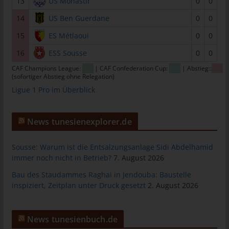
13
US Monastir
0
0
tunesienfussball.de
14
US Ben Guerdane
0
0
Uwe Wassenberg
15
ES Métlaoui
0
0
Rue 2 Mars
16
ESS Sousse
0
0
4022 Akouda - Tunesien
CAF Champions League:
| CAF Confederation Cup:
| Abstieg::
Telefon: +216 216 16 616
(sofortiger Abstieg ohne Relegation)
Ligue 1 Pro im Überblick
E-Mail:
Cookies
News tunesienexplorer.de
Die Internetseiten verwenden Cookies. Cookies sind
Textdateien, welche über einen Internetbrowser auf einem
Sousse: Warum ist die Entsalzungsanlage Sidi Abdelhamid
immer noch nicht in Betrieb?
7. August 2026
Computersystem abgelegt und gespeichert werden.
Zahlreiche Internetseiten und Server verwenden Cookies. Viele
Bau des Staudammes Raghai in Jendouba: Baustelle
inspiziert, Zeitplan unter Druck gesetzt
2. August 2026
Cookies enthalten eine sogenannte Cookie-ID. Eine Cookie-ID
ist eine eindeutige Kennung des Cookies. Sie besteht aus einer
Zeichenfolge, durch welche Internetseiten und Server dem
News tunesienbuch.de
konkreten Internetbrowser zugeordnet werden können, in dem