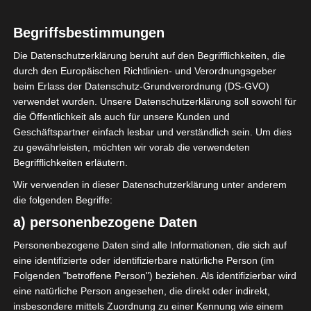
Begriffsbestimmungen
0
Étoile Olympique
Die Datenschutzerklärung beruht auf den Begrifflichkeiten, die
Sidi Bouzid (EOSB)
durch den Europäischen Richtlinien- und Verordnungsgeber
beim Erlass der Datenschutz-Grundverordnung (DS-GVO)
verwendet wurden. Unsere Datenschutzerklärung soll sowohl für
die Öffentlichkeit als auch für unsere Kunden und
ENDERGEBNIS
Geschäftspartner einfach lesbar und verständlich sein. Um dies
zu gewährleisten, möchten wir vorab die verwendeten
Begrifflichkeiten erläutern.
TORE
Wir verwenden in dieser Datenschutzerklärung unter anderem
Tor
die folgenden Begriffe:
4'
H. Ben Ameur
a) personenbezogene Daten
Tor
36'
L. Hamdi
Personenbezogene Daten sind alle Informationen, die sich auf
Tor
45'
eine identifizierte oder identifizierbare natürliche Person (im
Z. Aloui
+3
Folgenden "betroffene Person") beziehen. Als identifizierbar wird
eine natürliche Person angesehen, die direkt oder indirekt,
insbesondere mittels Zuordnung zu einer Kennung wie einem