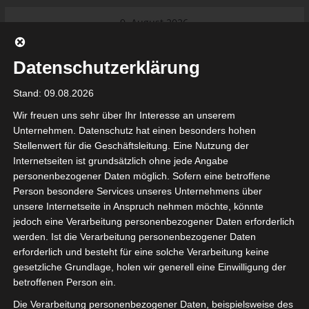
Skip
9. August 2026
to
Das Neueste:
Ligue 1 Pro: Saison 2026/2027
content
beginnt am 22. und 23. August
Datenschutzerklärung
2026 (Update)
El Gawafel Sportives de Gafsa
Stand: 09.08.2026
(EGSG) kündigt Rückzug aus der
Meisterschaft an
Wir freuen uns sehr über Ihr Interesse an unserem
Ligue 1 Pro: Spielplan der ersten 15
Unternehmen. Datenschutz hat einen besonders hohen
Spieltage der Saison 2026/2027
Stellenwert für die Geschäftsleitung. Eine Nutzung der
Ligue 2 Pro Tunesien 2026/2027 –
Internetseiten ist grundsätzlich ohne jede Angabe
Saison beginnt am am 19./20.
tunesienfussball.de
personenbezogener Daten möglich. Sofern eine betroffene
September 2026
Person besondere Services unseres Unternehmens über
Internationaler Sportgerichtshof
unsere Internetseite in Anspruch nehmen möchte, könnte
lehnt Eilverfahren ab – AS Soliman
Tunesien Ligafußball
jedoch eine Verarbeitung personenbezogener Daten erforderlich
steuert auf die Ligue 2 zu
werden. Ist die Verarbeitung personenbezogener Daten
Nutzung von Google Adsense (Google Ireland Limited, Gordon House, Barrow Stree
erforderlich und besteht für eine solche Verarbeitung keine
, Ireland) benötigen wir laut DSGVO Ihre Zustimmung. Es werden seitens Goog
gesetzliche Grundlage, holen wir generell eine Einwilligung der
nbezogene Daten erhoben, verarbeitet und gespeichert. Welche Daten genau 
bitte den Datenschutzbedingungen.
betroffenen Person ein.
Die Verarbeitung personenbezogener Daten, beispielsweise des
Google Adsense
ist deaktiviert.
✓ Erlauben
Datenschutzbedingungen