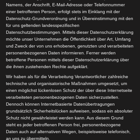
Namens, der Anschrift, E-Mail-Adresse oder Telefonnummer
einer betroffenen Person, erfolgt stets im Einklang mit der
Datenschutz-Grundverordnung und in Übereinstimmung mit den
für uns geltenden landesspezifischen
Sie befinden sich hier:
Startseite
»
Progrès Sportif
Datenschutzbestimmungen. Mittels dieser Datenschutzerklärung
möchte unser Unternehmen die Öffentlichkeit über Art, Umfang
Sakiet Eddaïer (PSS) – Étoile Olympique Sidi Bouzid
und Zweck der von uns erhobenen, genutzten und verarbeiteten
(EOSB)
personenbezogenen Daten informieren. Ferner werden
betroffene Personen mittels dieser Datenschutzerklärung über
die ihnen zustehenden Rechte aufgeklärt.
Wir haben als für die Verarbeitung Verantwortlicher zahlreiche
15 Feb. 2026
-
14:00
technische und organisatorische Maßnahmen umgesetzt, um
Meisterschaft Tunesien 2025/2026 - Ligue 2
einen möglichst lückenlosen Schutz der über diese Internetseite
- Ligue 2 - Gruppe B
| Spieltag 17
verarbeiteten personenbezogenen Daten sicherzustellen.
Dennoch können Internetbasierte Datenübertragungen
Halbzeit: 3-0
grundsätzlich Sicherheitslücken aufweisen, sodass ein absoluter
Schutz nicht gewährleistet werden kann. Aus diesem Grund
3
Progrès Sportif
steht es jeder betroffenen Person frei, personenbezogene
Sakiet Eddaïer
Daten auch auf alternativen Wegen, beispielsweise telefonisch,
(PSS)
an uns zu übermitteln.