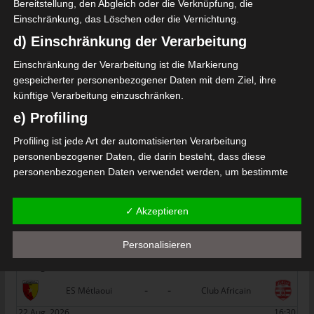
Bereitstellung, den Abgleich oder die Verknüpfung, die
(ASG)
Einschränkung, das Löschen oder die Vernichtung.
Die nächsten Begegnungen
d) Einschränkung der Verarbeitung
SPIELTAG 1
Einschränkung der Verarbeitung ist die Markierung
gespeicherter personenbezogener Daten mit dem Ziel, ihre
22 Aug. 2026
16:30
künftige Verarbeitung einzuschränken.
-
-
PS Sakiet Eddaïer
JS Omrane
e) Profiling
22 Aug. 2026
16:30
Profiling ist jede Art der automatisierten Verarbeitung
-
-
Stade Tunisien
CS Sfax
personenbezogener Daten, die darin besteht, dass diese
personenbezogenen Daten verwendet werden, um bestimmte
22 Aug. 2026
16:30
persönliche Aspekte, die sich auf eine natürliche Person
-
-
ES Hammam Sousse
US Monastir
beziehen, zu bewerten, insbesondere, um Aspekte bezüglich
✓ Akzeptieren
Arbeitsleistung, wirtschaftlicher Lage, Gesundheit, persönlicher
22 Aug. 2026
16:30
Vorlieben, Interessen, Zuverlässigkeit, Verhalten, Aufenthaltsort
-
-
Personalisieren
ES Tunis
ESS Sousse
oder Ortswechsel dieser natürlichen Person zu analysieren oder
vorherzusagen.
22 Aug. 2026
16:30
f) Pseudonymisierung
-
-
ES Métlaoui
Club Africain
Pseudonymisierung ist die Verarbeitung personenbezogener
22 Aug. 2026
16:30