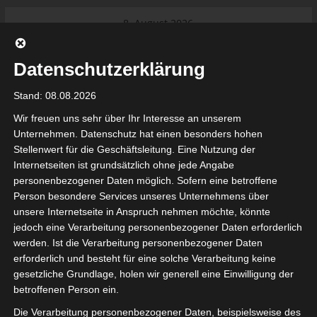
Skip
8. August 2026
to
Das Neueste:
Ligue 1 Pro: Saison 2026/2027
content
beginnt am 22. und 23. August
Datenschutzerklärung
2026 (Update)
El Gawafel Sportives de Gafsa
Stand: 08.08.2026
(EGSG) kündigt Rückzug aus der
Meisterschaft an
Wir freuen uns sehr über Ihr Interesse an unserem
Ligue 1 Pro: Spielplan der ersten 15
Unternehmen. Datenschutz hat einen besonders hohen
Spieltage der Saison 2026/2027
Stellenwert für die Geschäftsleitung. Eine Nutzung der
Ligue 2 Pro Tunesien 2026/2027 –
Internetseiten ist grundsätzlich ohne jede Angabe
Saison beginnt am am 19./20.
tunesienfussball.de
personenbezogener Daten möglich. Sofern eine betroffene
September 2026
Person besondere Services unseres Unternehmens über
Internationaler Sportgerichtshof
unsere Internetseite in Anspruch nehmen möchte, könnte
lehnt Eilverfahren ab – AS Soliman
Tunesien Ligafußball
jedoch eine Verarbeitung personenbezogener Daten erforderlich
steuert auf die Ligue 2 zu
werden. Ist die Verarbeitung personenbezogener Daten
Nutzung von Google Adsense (Google Ireland Limited, Gordon House, Barrow Stree
erforderlich und besteht für eine solche Verarbeitung keine
, Ireland) benötigen wir laut DSGVO Ihre Zustimmung. Es werden seitens Goog
gesetzliche Grundlage, holen wir generell eine Einwilligung der
nbezogene Daten erhoben, verarbeitet und gespeichert. Welche Daten genau 
bitte den Datenschutzbedingungen.
betroffenen Person ein.
Die Verarbeitung personenbezogener Daten, beispielsweise des
Google Adsense
ist deaktiviert.
✓ Erlauben
Datenschutzbedingungen