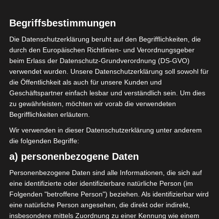
28. April 1991
35
Alter
Begriffsbestimmungen
Die Datenschutzerklärung beruht auf den Begrifflichkeiten, die
durch den Europäischen Richtlinien- und Verordnungsgeber
beim Erlass der Datenschutz-Grundverordnung (DS-GVO)
verwendet wurden. Unsere Datenschutzerklärung soll sowohl für
GESAMTE STATISTIK
die Öffentlichkeit als auch für unsere Kunden und
Geschäftspartner einfach lesbar und verständlich sein. Um dies
zu gewährleisten, möchten wir vorab die verwendeten
Ligue 1 Pro (Tunesien)
Begrifflichkeiten erläutern.
2022/2023
1
1
90′
Wir verwenden in dieser Datenschutzerklärung unter anderem
2021/2022
1
1
90′
1
die folgenden Begriffe:
2
2
0
180′
1
0
0
0 (0)
0
0
a) personenbezogene Daten
Gesamt:
Personenbezogene Daten sind alle Informationen, die sich auf
2
2
0
180′
1
0
0
0 (0)
0
0
eine identifizierte oder identifizierbare natürliche Person (im
Folgenden "betroffene Person") beziehen. Als identifizierbar wird
eine natürliche Person angesehen, die direkt oder indirekt,
LETZTE BEGEGNUNGEN
insbesondere mittels Zuordnung zu einer Kennung wie einem