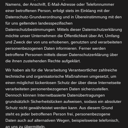
Namens, der Anschrift, E-Mail-Adresse oder Telefonnummer
einer betroffenen Person, erfolgt stets im Einklang mit der
Datenschutz-Grundverordnung und in Übereinstimmung mit den
für uns geltenden landesspezifischen
Sie befinden sich hier:
Startseite
»
Spieler
»
Fahmi
Datenschutzbestimmungen. Mittels dieser Datenschutzerklärung
möchte unser Unternehmen die Öffentlichkeit über Art, Umfang
Maaouani
und Zweck der von uns erhobenen, genutzten und verarbeiteten
personenbezogenen Daten informieren. Ferner werden
betroffene Personen mittels dieser Datenschutzerklärung über
die ihnen zustehenden Rechte aufgeklärt.
Fahmi Maaouani
Wir haben als für die Verarbeitung Verantwortlicher zahlreiche
technische und organisatorische Maßnahmen umgesetzt, um
einen möglichst lückenlosen Schutz der über diese Internetseite
Fahmi Maaouani
Voller Name
verarbeiteten personenbezogenen Daten sicherzustellen.
Mittelfeldspieler
Position
Dennoch können Internetbasierte Datenübertragungen
grundsätzlich Sicherheitslücken aufweisen, sodass ein absoluter
Croissant Sportif
Aktuelles Team
Schutz nicht gewährleistet werden kann. Aus diesem Grund
Chebbien (CSC)
steht es jeder betroffenen Person frei, personenbezogene
Nationalität
Daten auch auf alternativen Wegen, beispielsweise telefonisch,
an uns zu übermitteln.
Geburtstag