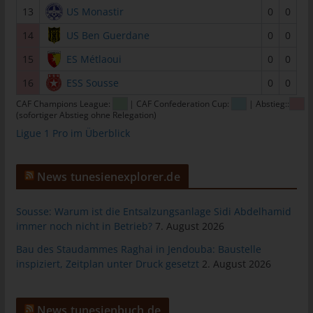
13
US Monastir
0
0
tunesienfussball.de
14
US Ben Guerdane
0
0
Uwe Wassenberg
Rue 2 Mars
15
ES Métlaoui
0
0
4022 Akouda - Tunesien
16
ESS Sousse
0
0
Telefon: +216 216 16 616
CAF Champions League:
| CAF Confederation Cup:
| Abstieg::
(sofortiger Abstieg ohne Relegation)
E-Mail:
Ligue 1 Pro im Überblick
Cookies
News tunesienexplorer.de
Die Internetseiten verwenden Cookies. Cookies sind
Textdateien, welche über einen Internetbrowser auf einem
Sousse: Warum ist die Entsalzungsanlage Sidi Abdelhamid
Computersystem abgelegt und gespeichert werden.
immer noch nicht in Betrieb?
7. August 2026
Zahlreiche Internetseiten und Server verwenden Cookies. Viele
Bau des Staudammes Raghai in Jendouba: Baustelle
Cookies enthalten eine sogenannte Cookie-ID. Eine Cookie-ID
inspiziert, Zeitplan unter Druck gesetzt
2. August 2026
ist eine eindeutige Kennung des Cookies. Sie besteht aus einer
Zeichenfolge, durch welche Internetseiten und Server dem
konkreten Internetbrowser zugeordnet werden können, in dem
News tunesienbuch.de