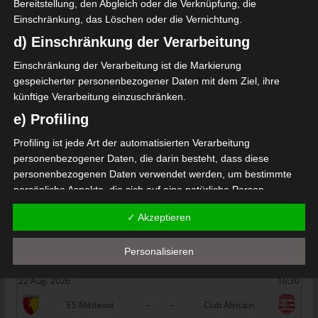
Bereitstellung, den Abgleich oder die Verknüpfung, die
Iheb Mbarki
Einschränkung, das Löschen oder die Vernichtung.
d) Einschränkung der Verarbeitung
Die nächsten Begegnungen
Einschränkung der Verarbeitung ist die Markierung
SPIELTAG 1
gespeicherter personenbezogener Daten mit dem Ziel, ihre
künftige Verarbeitung einzuschränken.
22 Aug. 2026
16:30
e) Profiling
-
-
PS Sakiet Eddaïer
JS Omrane
Profiling ist jede Art der automatisierten Verarbeitung
22 Aug. 2026
16:30
personenbezogener Daten, die darin besteht, dass diese
-
-
Stade Tunisien
CS Sfax
personenbezogenen Daten verwendet werden, um bestimmte
22 Aug. 2026
16:30
persönliche Aspekte, die sich auf eine natürliche Person
beziehen, zu bewerten, insbesondere, um Aspekte bezüglich
-
-
ES Hammam Sousse
US Monastir
✓ Akzeptieren
Arbeitsleistung, wirtschaftlicher Lage, Gesundheit, persönlicher
22 Aug. 2026
16:30
Vorlieben, Interessen, Zuverlässigkeit, Verhalten, Aufenthaltsort
Personalisieren
oder Ortswechsel dieser natürlichen Person zu analysieren oder
-
-
ES Tunis
ESS Sousse
vorherzusagen.
22 Aug. 2026
16:30
f) Pseudonymisierung
-
-
ES Métlaoui
Club Africain
Pseudonymisierung ist die Verarbeitung personenbezogener