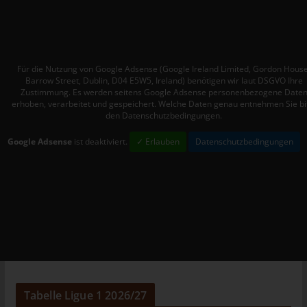
Mitgliedstaaten vorgesehen werden.
h) Auftragsverarbeiter
Auftragsverarbeiter ist eine natürliche oder juristische Person,
Behörde, Einrichtung oder andere Stelle, die personenbezogene
Für die Nutzung von Google Adsense (Google Ireland Limited, Gordon House
Barrow Street, Dublin, D04 E5W5, Ireland) benötigen wir laut DSGVO Ihre
Daten im Auftrag des Verantwortlichen verarbeitet.
Zustimmung. Es werden seitens Google Adsense personenbezogene Date
i) Empfänger
erhoben, verarbeitet und gespeichert. Welche Daten genau entnehmen Sie bi
den Datenschutzbedingungen.
Empfänger ist eine natürliche oder juristische Person, Behörde,
Einrichtung oder andere Stelle, der personenbezogene Daten
Google Adsense
ist deaktiviert.
✓ Erlauben
Datenschutzbedingungen
offengelegt werden, unabhängig davon, ob es sich bei ihr um
einen Dritten handelt oder nicht. Behörden, die im Rahmen
eines bestimmten Untersuchungsauftrags nach dem
Unionsrecht oder dem Recht der Mitgliedstaaten
möglicherweise personenbezogene Daten erhalten, gelten
jedoch nicht als Empfänger.
j) Dritter
Dritter ist eine natürliche oder juristische Person, Behörde,
Einrichtung oder andere Stelle außer der betroffenen Person,
Tabelle Ligue 1 2026/27
dem Verantwortlichen, dem Auftragsverarbeiter und den