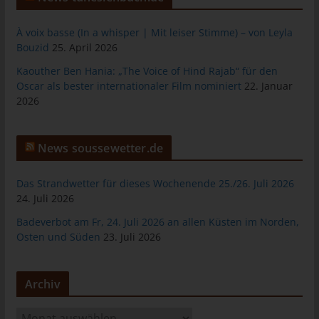
das Cookie gespeichert wurde. Dies ermöglicht es den
besuchten Internetseiten und Servern, den individuellen
À voix basse (In a whisper | Mit leiser Stimme) – von Leyla
Browser der betroffenen Person von anderen Internetbrowsern,
Bouzid
25. April 2026
die andere Cookies enthalten, zu unterscheiden. Ein bestimmter
Internetbrowser kann über die eindeutige Cookie-ID
Kaouther Ben Hania: „The Voice of Hind Rajab“ für den
wiedererkannt und identifiziert werden.
Oscar als bester internationaler Film nominiert
22. Januar
2026
Durch den Einsatz von Cookies kann den Nutzern dieser
Internetseite nutzerfreundlichere Services bereitstellen, die ohne
die Cookie-Setzung nicht möglich wären.
News soussewetter.de
Mittels eines Cookies können die Informationen und Angebote
auf unserer Internetseite im Sinne des Benutzers optimiert
Das Strandwetter für dieses Wochenende 25./26. Juli 2026
werden. Cookies ermöglichen uns, wie bereits erwähnt, die
24. Juli 2026
Benutzer unserer Internetseite wiederzuerkennen. Zweck dieser
Wiedererkennung ist es, den Nutzern die Verwendung unserer
Badeverbot am Fr, 24. Juli 2026 an allen Küsten im Norden,
Internetseite zu erleichtern. Der Benutzer einer Internetseite, die
Osten und Süden
23. Juli 2026
Cookies verwendet, muss beispielsweise nicht bei jedem
Besuch der Internetseite erneut seine Zugangsdaten eingeben,
weil dies von der Internetseite und dem auf dem
Archiv
Computersystem des Benutzers abgelegten Cookie
übernommen wird. Ein weiteres Beispiel ist das Cookie eines
A