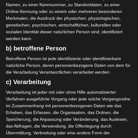
Namen, zu einer Kennnummer, zu Standortdaten, zu einer
Datum
Ergebnis
Online-Kennung oder zu einem oder mehreren besonderen
Merkmalen, die Ausdruck der physischen, physiologischen,
Meisterschaft Tunesien 2022/2023
genetischen, psychischen, wirtschaftlichen, kulturellen oder
sozialen Identität dieser natürlichen Person sind, identifiziert
5 Nov. 2022
V
werden kann.
90`
3:0
b) betroffene Person
Auswärts
Betroffene Person ist jede identifizierte oder identifizierbare
Meisterschaft Tunesien 2021/22
natürliche Person, deren personenbezogene Daten von dem für
die Verarbeitung Verantwortlichen verarbeitet werden.
19 Feb. 2022
U
90`
c) Verarbeitung
0:0
Heim
Verarbeitung ist jeder mit oder ohne Hilfe automatisierter
Verfahren ausgeführte Vorgang oder jede solche Vorgangsreihe
im Zusammenhang mit personenbezogenen Daten wie das
Erheben, das Erfassen, die Organisation, das Ordnen, die
Speicherung, die Anpassung oder Veränderung, das Auslesen,
das Abfragen, die Verwendung, die Offenlegung durch
Übermittlung, Verbreitung oder eine andere Form der
Adem Khamassi