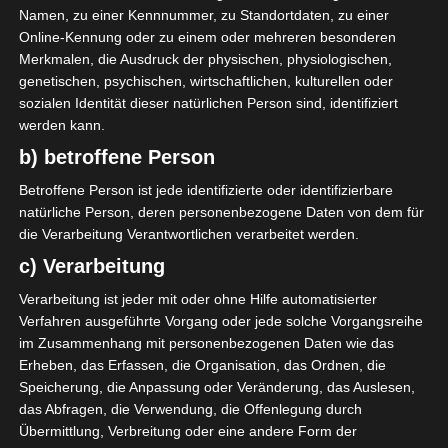
2025, statt (alle Spiele um 15:00 Uhr).
Namen, zu einer Kennnummer, zu Standortdaten, zu einer
Online-Kennung oder zu einem oder mehreren besonderen
Kurzlink und weitere Infos:
https://www.kashba.de/in
Merkmalen, die Ausdruck der physischen, physiologischen,
genetischen, psychischen, wirtschaftlichen, kulturellen oder
sozialen Identität dieser natürlichen Person sind, identifiziert
werden kann.
Für die Nutzung von Google Adsense (Google Ireland Limited,
b) betroffene Person
Gordon House, Barrow Street, Dublin, D04 E5W5, Ireland)
benötigen wir laut DSGVO Ihre Zustimmung. Es werden seitens
Betroffene Person ist jede identifizierte oder identifizierbare
Google Adsense personenbezogene Daten erhoben,
verarbeitet und gespeichert. Welche Daten genau entnehmen
natürliche Person, deren personenbezogene Daten von dem für
Sie bitte den Datenschutzbedingungen.
die Verarbeitung Verantwortlichen verarbeitet werden.
c) Verarbeitung
Google Adsense
ist deaktiviert.
✓ Erlauben
Datenschutzbedingungen
Verarbeitung ist jeder mit oder ohne Hilfe automatisierter
Verfahren ausgeführte Vorgang oder jede solche Vorgangsreihe
im Zusammenhang mit personenbezogenen Daten wie das
Erheben, das Erfassen, die Organisation, das Ordnen, die
Die nationale Schiedsrichterleitung hat am
Speicherung, die Anpassung oder Veränderung, das Auslesen,
Donnerstag die Schiedsrichter für die erste Phase
das Abfragen, die Verwendung, die Offenlegung durch
des zehnten Spieltags der Ligue 1 bekannt gegeben.
Übermittlung, Verbreitung oder eine andere Form der