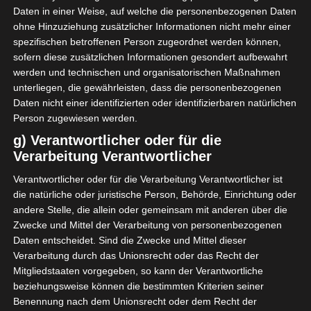
Khalil Jarii).
Daten in einer Weise, auf welche die personenbezogenen Daten
ohne Hinzuziehung zusätzlicher Informationen nicht mehr einer
spezifischen betroffenen Person zugeordnet werden können,
Die nationale Schiedsrichterleitung hat am Montag
sofern diese zusätzlichen Informationen gesondert aufbewahrt
die Schiedsrichter für die zweite Phase des zehnten
werden und technischen und organisatorischen Maßnahmen
Spieltags der Ligue 1 bekannt gegeben.
unterliegen, die gewährleisten, dass die personenbezogenen
Daten nicht einer identifizierten oder identifizierbaren natürlichen
Dienstag, 21. Oktober:
Person zugewiesen werden.
g) Verantwortlicher oder für die
Club Africain – Monastirian Sports Union
Verarbeitung Verantwortlicher
(Schiedsrichter: Bacem Belaïd / VAR:
Verantwortlicher oder für die Verarbeitung Verantwortlicher ist
Oussama Ben Isaac).
die natürliche oder juristische Person, Behörde, Einrichtung oder
andere Stelle, die allein oder gemeinsam mit anderen über die
Mittwoch, 22. Oktober:
Zwecke und Mittel der Verarbeitung von personenbezogenen
Daten entscheidet. Sind die Zwecke und Mittel dieser
Verarbeitung durch das Unionsrecht oder das Recht der
Bizertin Athletic Club – Tunesisches Stadion
Mitgliedstaaten vorgegeben, so kann der Verantwortliche
(Schiedsrichter: Nidhal Beltaïef / VAR:
beziehungsweise können die bestimmten Kriterien seiner
Montassar Belarbi).
Benennung nach dem Unionsrecht oder dem Recht der