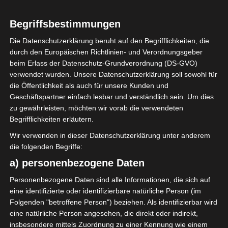
Begriffsbestimmungen
2025/2026
Die Datenschutzerklärung beruht auf den Begrifflichkeiten, die
Ligue 1 Pro Tunesien
durch den Europäischen Richtlinien- und Verordnungsgeber
beim Erlass der Datenschutz-Grundverordnung (DS-GVO)
2025/2026 – 10.
verwendet wurden. Unsere Datenschutzerklärung soll sowohl für
Spieltag (Hinrunde)
die Öffentlichkeit als auch für unsere Kunden und
Geschäftspartner einfach lesbar und verständlich sein. Um dies
zu gewährleisten, möchten wir vorab die verwendeten
5. Oktober 2025
Platzwart
828 Views
Begrifflichkeiten erläutern.
10. Spieltag 2025/2026
,
FTF
,
Hinrunde
,
Ligue 1
,
Tunesien
Wir verwenden in dieser Datenschutzerklärung unter anderem
die folgenden Begriffe:
a) personenbezogene Daten
Personenbezogene Daten sind alle Informationen, die sich auf
eine identifizierte oder identifizierbare natürliche Person (im
Der zehnte Spieltag der Ligue 1 Pro Tunesien
Folgenden "betroffene Person") beziehen. Als identifizierbar wird
2025/2026 findet am Samstag/Sonntag, 18./19.
eine natürliche Person angesehen, die direkt oder indirekt,
Oktober und Dienstag/Mittwoch, 21./22. Oktober
insbesondere mittels Zuordnung zu einer Kennung wie einem