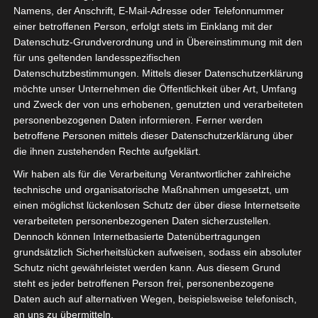
Namens, der Anschrift, E-Mail-Adresse oder Telefonnummer
einer betroffenen Person, erfolgt stets im Einklang mit der
Datenschutz-Grundverordnung und in Übereinstimmung mit den
für uns geltenden landesspezifischen
Sie befinden sich hier:
Startseite
»
News
»
Fußball
»
Datenschutzbestimmungen. Mittels dieser Datenschutzerklärung
möchte unser Unternehmen die Öffentlichkeit über Art, Umfang
Welt
»
Afrika
»
Tunesien
»
Ligen
»
Ligue 1
»
2025/2026
und Zweck der von uns erhobenen, genutzten und verarbeiteten
»
Ligue 1 Pro Tunesien 2025/2026 – 10. Spieltag
personenbezogenen Daten informieren. Ferner werden
(Hinrunde)
betroffene Personen mittels dieser Datenschutzerklärung über
die ihnen zustehenden Rechte aufgeklärt.
Wir haben als für die Verarbeitung Verantwortlicher zahlreiche
technische und organisatorische Maßnahmen umgesetzt, um
einen möglichst lückenlosen Schutz der über diese Internetseite
verarbeiteten personenbezogenen Daten sicherzustellen.
Dennoch können Internetbasierte Datenübertragungen
grundsätzlich Sicherheitslücken aufweisen, sodass ein absoluter
Schutz nicht gewährleistet werden kann. Aus diesem Grund
steht es jeder betroffenen Person frei, personenbezogene
Daten auch auf alternativen Wegen, beispielsweise telefonisch,
an uns zu übermitteln.