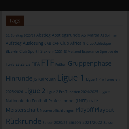
WordPress-User automatisch auch bei Gravatar registriert sind.
Details zu Gravatar:
https://de.gravatar.com
Tags
Hosting
Abstieg
Abstiegsrunde
AS Marsa
26. Spieltag 2020/21
AS Soliman
Die von uns in Anspruch genommenen Hosting-Leistungen
Auslosung
dienen der Zurverfügungstellung der folgenden Leistungen:
Aufstieg
Club Africain
CAB
CAF
Club Athlétique
Infrastruktur- und Plattformdienstleistungen, Rechenkapazität,
Club Sportif Sfaxien (CSS)
Bizertin
Esperance Sportive de
ES Metlaoui
Speicherplatz und Datenbankdienste, Sicherheitsleistungen
FTF
Gruppenphase
sowie technische Wartungsleistungen, die wir zum Zwecke des
FIFA
Tunis
ES Zarzis
Fußball
Betriebs dieses Onlineangebotes einsetzen.
Ligue 1
Hinrunde
Hierbei verarbeiten wir, bzw. unser Hostinganbieter
JS Kairouan
Ligue 1 Pro Tunesien
Bestandsdaten, Kontaktdaten, Inhaltsdaten, Vertragsdaten,
Ligue 2
Nutzungsdaten, Meta- und Kommunikationsdaten von Kunden,
Ligue
2025/2026
Ligue 2 Pro Tunesien 2024/2025
Interessenten und Besuchern dieses Onlineangebotes auf
Nationale du Football Professionnel (LNFP)
LNFP
Grundlage unserer berechtigten Interessen an einer effizienten
Playoff
Playout
Meisterschaft
und sicheren Zurverfügungstellung dieses Onlineangebotes
Neuverpflichtungen
gem. Art. 6 Abs. 1 lit. f DSGVO i.V.m. Art. 28 DSGVO (Abschluss
Rückrunde
Auftragsverarbeitungsvertrag).
Saison 2021/2022
Saison 2020/21
Saison