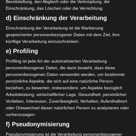
Bereitstellung, den Abgleich oder die Verknüpfung, die
Einschränkung, das Löschen oder die Vernichtung.
Samstag, 18. Oktober:
d) Einschränkung der Verarbeitung
Jeunesse sportive d’El Omrane – Jeunesse
Einschränkung der Verarbeitung ist die Markierung
sportive kairouanaise (Schiedsrichter:
gespeicherter personenbezogener Daten mit dem Ziel, ihre
Hosni Neili / VAR: Fraj Abdellaoui).
künftige Verarbeitung einzuschränken.
Union sportive de Ben Guerdane – Avenir
e) Profiling
sportif de Gabès (Schiedsrichter: Haithem
Profiling ist jede Art der automatisierten Verarbeitung
Trabelsi / VAR: Majdi Ballagha).
personenbezogener Daten, die darin besteht, dass diese
personenbezogenen Daten verwendet werden, um bestimmte
persönliche Aspekte, die sich auf eine natürliche Person
Sonntag, 19. Oktober:
beziehen, zu bewerten, insbesondere, um Aspekte bezüglich
Arbeitsleistung, wirtschaftlicher Lage, Gesundheit, persönlicher
Avenir sportif de la Marsa – Etoile sportive
Vorlieben, Interessen, Zuverlässigkeit, Verhalten, Aufenthaltsort
de Metlaoui (Schiedsrichter: Mehrez Melki /
oder Ortswechsel dieser natürlichen Person zu analysieren oder
VAR: Amir Ayadi).
vorherzusagen.
Club sportif sfaxien – Avenir sportif de
f) Pseudonymisierung
Soliman (Schiedsrichter: Naim Hosni / VAR:
Pseudonymisierung ist die Verarbeitung personenbezogener