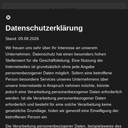
Skip
9. August 2026
to
Das Neueste:
Ligue 1 Pro: Saison 2026/2027
content
beginnt am 22. und 23. August
Datenschutzerklärung
2026 (Update)
El Gawafel Sportives de Gafsa
Stand: 09.08.2026
(EGSG) kündigt Rückzug aus der
Meisterschaft an
Wir freuen uns sehr über Ihr Interesse an unserem
Ligue 1 Pro: Spielplan der ersten 15
Unternehmen. Datenschutz hat einen besonders hohen
Spieltage der Saison 2026/2027
Stellenwert für die Geschäftsleitung. Eine Nutzung der
Ligue 2 Pro Tunesien 2026/2027 –
Internetseiten ist grundsätzlich ohne jede Angabe
Saison beginnt am am 19./20.
tunesienfussball.de
personenbezogener Daten möglich. Sofern eine betroffene
September 2026
Person besondere Services unseres Unternehmens über
Internationaler Sportgerichtshof
unsere Internetseite in Anspruch nehmen möchte, könnte
lehnt Eilverfahren ab – AS Soliman
Tunesien Ligafußball
jedoch eine Verarbeitung personenbezogener Daten erforderlich
steuert auf die Ligue 2 zu
werden. Ist die Verarbeitung personenbezogener Daten
Nutzung von Google Adsense (Google Ireland Limited, Gordon House, Barrow Stree
erforderlich und besteht für eine solche Verarbeitung keine
, Ireland) benötigen wir laut DSGVO Ihre Zustimmung. Es werden seitens Goog
gesetzliche Grundlage, holen wir generell eine Einwilligung der
nbezogene Daten erhoben, verarbeitet und gespeichert. Welche Daten genau 
bitte den Datenschutzbedingungen.
betroffenen Person ein.
Die Verarbeitung personenbezogener Daten, beispielsweise des
Google Adsense
ist deaktiviert.
✓ Erlauben
Datenschutzbedingungen