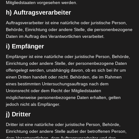
Etoile Sportive du Sahel – Olympique de
Mitgliedstaaten vorgesehen werden.
Béja (Schiedsrichter: Amine Fkair / VAR:
h) Auftragsverarbeiter
Walid Mansri).
Auftragsverarbeiter ist eine natürliche oder juristische Person,
Espérance Sportive de Zarzis – Espérance
Behörde, Einrichtung oder andere Stelle, die personenbezogene
Daten im Auftrag des Verantwortlichen verarbeitet.
Sportive de Tunis (Schiedsrichter: Amir
Loucif / VAR: Majdi Bellagha).
i) Empfänger
Empfänger ist eine natürliche oder juristische Person, Behörde,
Ligue 1 Pro Tunesien 2025/2026
Einrichtung oder andere Stelle, der personenbezogene Daten
offengelegt werden, unabhängig davon, ob es sich bei ihr um
18 Okt. 2025
-
15:00
einen Dritten handelt oder nicht. Behörden, die im Rahmen
eines bestimmten Untersuchungsauftrags nach dem
2
0
Unionsrecht oder dem Recht der Mitgliedstaaten
Jeunesse sportive d’El
Jeunesse Sportive
Omrane (JSO)
Kairouanaise (JSK)
möglicherweise personenbezogene Daten erhalten, gelten
Stade Taïb Ben Ammar El Omrane, Tunis
jedoch nicht als Empfänger.
TV: Al Wataniya 2
j) Dritter
18 Okt. 2025
-
15:00
Dritter ist eine natürliche oder juristische Person, Behörde,
1
1
Union Sportive de Ben
Avenir Sportif de Gabès
Einrichtung oder andere Stelle außer der betroffenen Person,
Guerdane (USBG)
(ASG)
dem Verantwortlichen, dem Auftragsverarbeiter und den