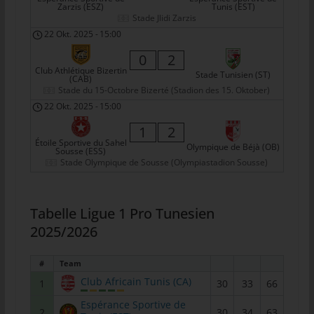
Zarzis (ESZ)
Tunis (EST)
tunesienfussball.de
Stade Jlidi Zarzis
22 Okt. 2025
-
15:00
Uwe Wassenberg
0
2
Rue 2 Mars
Club Athlétique Bizertin
Stade Tunisien (ST)
(CAB)
4022 Akouda - Tunesien
Stade du 15-Octobre Bizerté (Stadion des 15. Oktober)
Telefon: +216 216 16 616
22 Okt. 2025
-
15:00
E-Mail:
1
2
Étoile Sportive du Sahel
Olympique de Béjà (OB)
Sousse (ESS)
Cookies
Stade Olympique de Sousse (Olympiastadion Sousse)
Die Internetseiten verwenden Cookies. Cookies sind
Textdateien, welche über einen Internetbrowser auf einem
Tabelle Ligue 1 Pro Tunesien
Computersystem abgelegt und gespeichert werden.
2025/2026
Zahlreiche Internetseiten und Server verwenden Cookies. Viele
Cookies enthalten eine sogenannte Cookie-ID. Eine Cookie-ID
#
Team
ist eine eindeutige Kennung des Cookies. Sie besteht aus einer
Club Africain Tunis (CA)
1
30
33
66
Zeichenfolge, durch welche Internetseiten und Server dem
konkreten Internetbrowser zugeordnet werden können, in dem
Espérance Sportive de
2
30
34
63