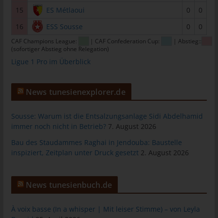
Gesamtheit der Mitarbeiter des für die Verarbeitung
15
ES Métlaoui
0
0
Verantwortlichen stehen der betroffenen Person in diesem
16
ESS Sousse
0
0
Zusammenhang als Ansprechpartner zur Verfügung.
CAF Champions League:
| CAF Confederation Cup:
| Abstieg::
(sofortiger Abstieg ohne Relegation)
Kontaktmöglichkeit über die Internetseite
Ligue 1 Pro im Überblick
Die Internetseite enthält aufgrund von gesetzlichen Vorschriften
Angaben, die eine schnelle elektronische Kontaktaufnahme zu
News tunesienexplorer.de
unserem Unternehmen sowie eine unmittelbare Kommunikation
mit uns ermöglichen, was ebenfalls eine allgemeine Adresse der
sogenannten elektronischen Post (E-Mail-Adresse) umfasst.
Sousse: Warum ist die Entsalzungsanlage Sidi Abdelhamid
Sofern eine betroffene Person per E-Mail oder über ein
immer noch nicht in Betrieb?
7. August 2026
Kontaktformular den Kontakt mit dem für die Verarbeitung
Bau des Staudammes Raghai in Jendouba: Baustelle
Verantwortlichen aufnimmt, werden die von der betroffenen
inspiziert, Zeitplan unter Druck gesetzt
2. August 2026
Person übermittelten personenbezogenen Daten automatisch
gespeichert. Solche auf freiwilliger Basis von einer betroffenen
Person an den für die Verarbeitung Verantwortlichen
News tunesienbuch.de
übermittelten personenbezogenen Daten werden für Zwecke
der Bearbeitung oder der Kontaktaufnahme zur betroffenen
À voix basse (In a whisper | Mit leiser Stimme) – von Leyla
Person gespeichert. Es erfolgt keine Weitergabe dieser