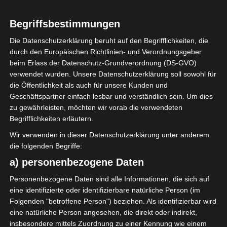
LIGA 1
LIGUE 1
Begriffsbestimmungen
Club Africain wählt Dr. Mohsen
Die Datenschutzerklärung beruht auf den Begrifflichkeiten, die
Trabelsi zum neuen
durch den Europäischen Richtlinien- und Verordnungsgeber
Präsidenten
beim Erlass der Datenschutz-Grundverordnung (DS-GVO)
verwendet wurden. Unsere Datenschutzerklärung soll sowohl für
die Öffentlichkeit als auch für unsere Kunden und
21. Juni 2025
Platzwart
1218 Views
Geschäftspartner einfach lesbar und verständlich sein. Um dies
Club Africain
,
Dr. Mohsen Trabelsi
,
Präsident
,
Vorstand
zu gewährleisten, möchten wir vorab die verwendeten
Die Wahlversammlung des Club Africain, die am
Begrifflichkeiten erläutern.
Samstag, den 21. Juni 2025 in der Hauptstadt Tunis
Wir verwenden in dieser Datenschutzerklärung unter anderem
stattfand, endete mit der
die folgenden Begriffe:
a) personenbezogene Daten
Mehr lesen
Personenbezogene Daten sind alle Informationen, die sich auf
eine identifizierte oder identifizierbare natürliche Person (im
Folgenden "betroffene Person") beziehen. Als identifizierbar wird
eine natürliche Person angesehen, die direkt oder indirekt,
insbesondere mittels Zuordnung zu einer Kennung wie einem