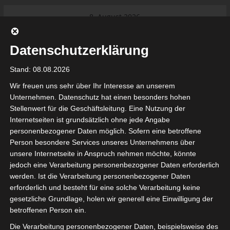
Skip
8. August 2026
to
Das Neueste:
Ligue 1 Pro: Saison 2026/2027
content
beginnt am 22. und 23. August
Datenschutzerklärung
2026 (Update)
El Gawafel Sportives de Gafsa
Stand: 08.08.2026
(EGSG) kündigt Rückzug aus der
Meisterschaft an
Wir freuen uns sehr über Ihr Interesse an unserem
Ligue 1 Pro: Spielplan der ersten 15
Unternehmen. Datenschutz hat einen besonders hohen
Spieltage der Saison 2026/2027
Stellenwert für die Geschäftsleitung. Eine Nutzung der
Ligue 2 Pro Tunesien 2026/2027 –
Internetseiten ist grundsätzlich ohne jede Angabe
Saison beginnt am am 19./20.
tunesienfussball.de
personenbezogener Daten möglich. Sofern eine betroffene
September 2026
Person besondere Services unseres Unternehmens über
Internationaler Sportgerichtshof
unsere Internetseite in Anspruch nehmen möchte, könnte
lehnt Eilverfahren ab – AS Soliman
Tunesien Ligafußball
jedoch eine Verarbeitung personenbezogener Daten erforderlich
steuert auf die Ligue 2 zu
werden. Ist die Verarbeitung personenbezogener Daten
Nutzung von Google Adsense (Google Ireland Limited, Gordon House, Barrow Stree
erforderlich und besteht für eine solche Verarbeitung keine
, Ireland) benötigen wir laut DSGVO Ihre Zustimmung. Es werden seitens Goog
gesetzliche Grundlage, holen wir generell eine Einwilligung der
nbezogene Daten erhoben, verarbeitet und gespeichert. Welche Daten genau 
bitte den Datenschutzbedingungen.
betroffenen Person ein.
Die Verarbeitung personenbezogener Daten, beispielsweise des
Google Adsense
ist deaktiviert.
✓ Erlauben
Datenschutzbedingungen