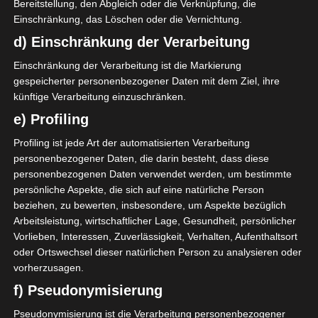
Bereitstellung, den Abgleich oder die Verknüpfung, die
Mehr lesen
Einschränkung, das Löschen oder die Vernichtung.
d) Einschränkung der Verarbeitung
Einschränkung der Verarbeitung ist die Markierung
gespeicherter personenbezogener Daten mit dem Ziel, ihre
künftige Verarbeitung einzuschränken.
e) Profiling
Profiling ist jede Art der automatisierten Verarbeitung
personenbezogener Daten, die darin besteht, dass diese
personenbezogenen Daten verwendet werden, um bestimmte
persönliche Aspekte, die sich auf eine natürliche Person
beziehen, zu bewerten, insbesondere, um Aspekte bezüglich
Arbeitsleistung, wirtschaftlicher Lage, Gesundheit, persönlicher
Vorlieben, Interessen, Zuverlässigkeit, Verhalten, Aufenthaltsort
LIGUE 1
oder Ortswechsel dieser natürlichen Person zu analysieren oder
CS Sfax: Kollektiver Rücktritt
vorherzusagen.
des Vorstands
f) Pseudonymisierung
29. Januar 2025
Platzwart
977 Views
Pseudonymisierung ist die Verarbeitung personenbezogener