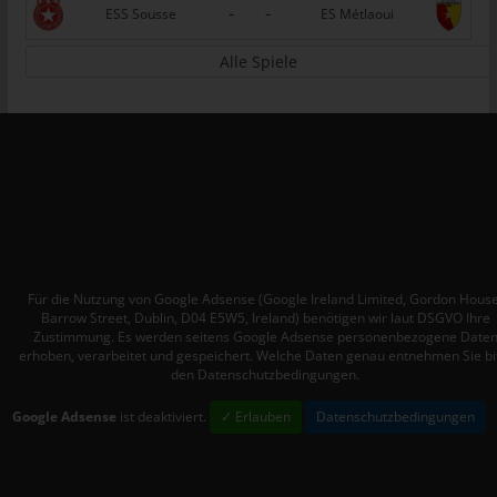
-
-
ESS Sousse
ES Métlaoui
Personen, die unter der unmittelbaren Verantwortung des
Verantwortlichen oder des Auftragsverarbeiters befugt sind, die
Alle Spiele
personenbezogenen Daten zu verarbeiten.
k) Einwilligung
Einwilligung ist jede von der betroffenen Person freiwillig für den
bestimmten Fall in informierter Weise und unmissverständlich
abgegebene Willensbekundung in Form einer Erklärung oder
einer sonstigen eindeutigen bestätigenden Handlung, mit der
die betroffene Person zu verstehen gibt, dass sie mit der
Verarbeitung der sie betreffenden personenbezogenen Daten
einverstanden ist.
Für die Nutzung von Google Adsense (Google Ireland Limited, Gordon House
Barrow Street, Dublin, D04 E5W5, Ireland) benötigen wir laut DSGVO Ihre
Zustimmung. Es werden seitens Google Adsense personenbezogene Date
Name und Anschrift des für die
erhoben, verarbeitet und gespeichert. Welche Daten genau entnehmen Sie bi
Verarbeitung Verantwortlichen
den Datenschutzbedingungen.
Verantwortlicher im Sinne der Datenschutz-Grundverordnung,
Google Adsense
ist deaktiviert.
✓ Erlauben
Datenschutzbedingungen
sonstiger in den Mitgliedstaaten der Europäischen Union
geltenden Datenschutzgesetze und anderer Bestimmungen mit
datenschutzrechtlichem Charakter ist: