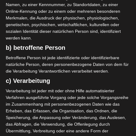
Namen, zu einer Kennnummer, zu Standortdaten, zu einer
Online-Kennung oder zu einem oder mehreren besonderen
Merkmalen, die Ausdruck der physischen, physiologischen,
genetischen, psychischen, wirtschaftlichen, kulturellen oder
sozialen Identität dieser natürlichen Person sind, identifiziert
werden kann.
b) betroffene Person
Betroffene Person ist jede identifizierte oder identifizierbare
LIGEN
natürliche Person, deren personenbezogene Daten von dem für
Tunesien: Verteilung der
die Verarbeitung Verantwortlichen verarbeitet werden.
Verantwortlichkeiten innerhalb
c) Verarbeitung
des FTF-Bundesbüros
Verarbeitung ist jeder mit oder ohne Hilfe automatisierter
Verfahren ausgeführte Vorgang oder jede solche Vorgangsreihe
1. Februar 2025
Platzwart
1029 Views
FTF
,
Vorstand
im Zusammenhang mit personenbezogenen Daten wie das
Erheben, das Erfassen, die Organisation, das Ordnen, die
Der tunesische Fußballverband (FTF) hat am Samstag
Speicherung, die Anpassung oder Veränderung, das Auslesen,
die Verteilung der Verantwortlichkeiten innerhalb des
das Abfragen, die Verwendung, die Offenlegung durch
neu gewählten Bundesbüros bekannt gegeben.
Übermittlung, Verbreitung oder eine andere Form der