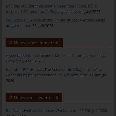
Warenkorbes im Online-Shop. Der Online-Shop merkt sich die
Bau des Staudammes Raghai in Jendouba: Baustelle
Artikel, die ein Kunde in den virtuellen Warenkorb gelegt hat,
inspiziert, Zeitplan unter Druck gesetzt
2. August 2026
über ein Cookie.
Sidi Bou Said wurde offiziell in die UNESCO-Welterbeliste
Die betroffene Person kann die Setzung von Cookies durch
aufgenommen
28. Juli 2026
unsere Internetseite jederzeit mittels einer entsprechenden
Einstellung des genutzten Internetbrowsers verhindern und
damit der Setzung von Cookies dauerhaft widersprechen.
News tunesienbuch.de
Ferner können bereits gesetzte Cookies jederzeit über einen
Internetbrowser oder andere Softwareprogramme gelöscht
À voix basse (In a whisper | Mit leiser Stimme) – von Leyla
werden. Dies ist in allen gängigen Internetbrowsern möglich.
Bouzid
25. April 2026
Deaktiviert die betroffene Person die Setzung von Cookies in
dem genutzten Internetbrowser, sind unter Umständen nicht alle
Kaouther Ben Hania: „The Voice of Hind Rajab“ für den
Funktionen unserer Internetseite vollumfänglich nutzbar.
Oscar als bester internationaler Film nominiert
22. Januar
2026
Erfassung von allgemeinen Daten und
Informationen
News soussewetter.de
Die Internetseite erfasst mit jedem Aufruf der Internetseite durch
eine betroffene Person oder ein automatisiertes System eine
Das Strandwetter für dieses Wochenende 25./26. Juli 2026
Reihe von allgemeinen Daten und Informationen. Diese
24. Juli 2026