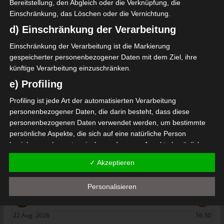
S)
Bereitstellung, den Abgleich oder die Verknüpfung, die
Einschränkung, das Löschen oder die Vernichtung.
Étoile Olympique Sidi Bouzid (EOSB) – Club Athléti
d) Einschränkung der Verarbeitung
que Bizertin (CAB)
Die nächsten Begegnungen
Einschränkung der Verarbeitung ist die Markierung
gespeicherter personenbezogener Daten mit dem Ziel, ihre
SPIELTAG 1
künftige Verarbeitung einzuschränken.
e) Profiling
22 Aug. 2026
16:30
Profiling ist jede Art der automatisierten Verarbeitung
-
-
PS Sakiet Eddaïer
JS Omrane
personenbezogener Daten, die darin besteht, dass diese
22 Aug. 2026
16:30
personenbezogenen Daten verwendet werden, um bestimmte
-
-
persönliche Aspekte, die sich auf eine natürliche Person
Stade Tunisien
CS Sfax
beziehen, zu bewerten, insbesondere, um Aspekte bezüglich
22 Aug. 2026
16:30
Arbeitsleistung, wirtschaftlicher Lage, Gesundheit, persönlicher
✓ Akzeptieren
-
-
Vorlieben, Interessen, Zuverlässigkeit, Verhalten, Aufenthaltsort
ES Hammam Sousse
US Monastir
oder Ortswechsel dieser natürlichen Person zu analysieren oder
22 Aug. 2026
16:30
Personalisieren
vorherzusagen.
-
-
ES Tunis
ESS Sousse
f) Pseudonymisierung
22 Aug. 2026
16:30
Pseudonymisierung ist die Verarbeitung personenbezogener