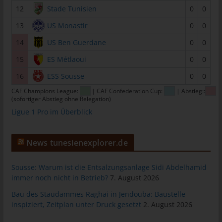
12
Stade Tunisien
0
0
tunesienfussball.de
13
US Monastir
0
0
Uwe Wassenberg
Rue 2 Mars
14
US Ben Guerdane
0
0
4022 Akouda - Tunesien
15
ES Métlaoui
0
0
Telefon: +216 216 16 616
16
ESS Sousse
0
0
E-Mail:
CAF Champions League:
| CAF Confederation Cup:
| Abstieg::
(sofortiger Abstieg ohne Relegation)
Ligue 1 Pro im Überblick
Cookies
Die Internetseiten verwenden Cookies. Cookies sind
News tunesienexplorer.de
Textdateien, welche über einen Internetbrowser auf einem
Computersystem abgelegt und gespeichert werden.
Sousse: Warum ist die Entsalzungsanlage Sidi Abdelhamid
Zahlreiche Internetseiten und Server verwenden Cookies. Viele
immer noch nicht in Betrieb?
7. August 2026
Cookies enthalten eine sogenannte Cookie-ID. Eine Cookie-ID
ist eine eindeutige Kennung des Cookies. Sie besteht aus einer
Bau des Staudammes Raghai in Jendouba: Baustelle
Zeichenfolge, durch welche Internetseiten und Server dem
inspiziert, Zeitplan unter Druck gesetzt
2. August 2026
konkreten Internetbrowser zugeordnet werden können, in dem