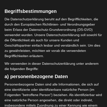
Begriffsbestimmungen
2
Espoir Sportif de
Die Datenschutzerklärung beruht auf den Begrifflichkeiten, die
Hammam Sousse
durch den Europäischen Richtlinien- und Verordnungsgeber
(ESHS)
beim Erlass der Datenschutz-Grundverordnung (DS-GVO)
verwendet wurden. Unsere Datenschutzerklärung soll sowohl für
die Öffentlichkeit als auch für unsere Kunden und
ENDERGEBNIS
Geschäftspartner einfach lesbar und verständlich sein. Um dies
zu gewährleisten, möchten wir vorab die verwendeten
Stade Municipal de Métlaoui
Begrifflichkeiten erläutern.
Wir verwenden in dieser Datenschutzerklärung unter anderem
TORE
die folgenden Begriffe:
Tor
a) personenbezogene Daten
I. U. Ndon
Personenbezogene Daten sind alle Informationen, die sich auf
Tor
25'
H. Abbès
eine identifizierte oder identifizierbare natürliche Person (im
Tor
Folgenden "betroffene Person") beziehen. Als identifizierbar wird
25'
A. Kouamé
eine natürliche Person angesehen, die direkt oder indirekt,
insbesondere mittels Zuordnung zu einer Kennung wie einem