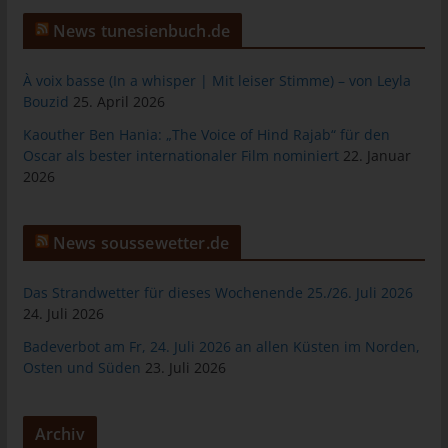
das Cookie gespeichert wurde. Dies ermöglicht es den
besuchten Internetseiten und Servern, den individuellen
News tunesienbuch.de
Browser der betroffenen Person von anderen Internetbrowsern,
die andere Cookies enthalten, zu unterscheiden. Ein bestimmter
À voix basse (In a whisper | Mit leiser Stimme) – von Leyla
Internetbrowser kann über die eindeutige Cookie-ID
Bouzid
25. April 2026
wiedererkannt und identifiziert werden.
Kaouther Ben Hania: „The Voice of Hind Rajab“ für den
Durch den Einsatz von Cookies kann den Nutzern dieser
Oscar als bester internationaler Film nominiert
22. Januar
Internetseite nutzerfreundlichere Services bereitstellen, die ohne
2026
die Cookie-Setzung nicht möglich wären.
Mittels eines Cookies können die Informationen und Angebote
News soussewetter.de
auf unserer Internetseite im Sinne des Benutzers optimiert
werden. Cookies ermöglichen uns, wie bereits erwähnt, die
Benutzer unserer Internetseite wiederzuerkennen. Zweck dieser
Das Strandwetter für dieses Wochenende 25./26. Juli 2026
Wiedererkennung ist es, den Nutzern die Verwendung unserer
24. Juli 2026
Internetseite zu erleichtern. Der Benutzer einer Internetseite, die
Badeverbot am Fr, 24. Juli 2026 an allen Küsten im Norden,
Cookies verwendet, muss beispielsweise nicht bei jedem
Osten und Süden
23. Juli 2026
Besuch der Internetseite erneut seine Zugangsdaten eingeben,
weil dies von der Internetseite und dem auf dem
Computersystem des Benutzers abgelegten Cookie
Archiv
übernommen wird. Ein weiteres Beispiel ist das Cookie eines