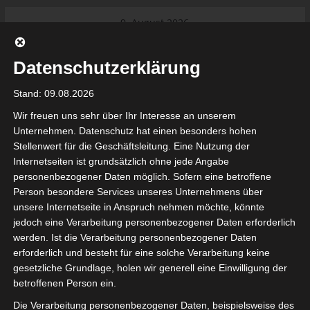
Skip
9. August 2026
to
Das Neueste:
Ligue 1 Pro: Saison 2026/2027
content
beginnt am 22. und 23. August
Datenschutzerklärung
2026 (Update)
El Gawafel Sportives de Gafsa
Stand: 09.08.2026
(EGSG) kündigt Rückzug aus der
Meisterschaft an
Wir freuen uns sehr über Ihr Interesse an unserem
Ligue 1 Pro: Spielplan der ersten 15
Unternehmen. Datenschutz hat einen besonders hohen
Spieltage der Saison 2026/2027
Stellenwert für die Geschäftsleitung. Eine Nutzung der
Ligue 2 Pro Tunesien 2026/2027 –
Internetseiten ist grundsätzlich ohne jede Angabe
Saison beginnt am am 19./20.
tunesienfussball.de
personenbezogener Daten möglich. Sofern eine betroffene
September 2026
Person besondere Services unseres Unternehmens über
Internationaler Sportgerichtshof
unsere Internetseite in Anspruch nehmen möchte, könnte
lehnt Eilverfahren ab – AS Soliman
Tunesien Ligafußball
jedoch eine Verarbeitung personenbezogener Daten erforderlich
steuert auf die Ligue 2 zu
werden. Ist die Verarbeitung personenbezogener Daten
Nutzung von Google Adsense (Google Ireland Limited, Gordon House, Barrow Stree
erforderlich und besteht für eine solche Verarbeitung keine
, Ireland) benötigen wir laut DSGVO Ihre Zustimmung. Es werden seitens Goog
gesetzliche Grundlage, holen wir generell eine Einwilligung der
nbezogene Daten erhoben, verarbeitet und gespeichert. Welche Daten genau 
bitte den Datenschutzbedingungen.
betroffenen Person ein.
Die Verarbeitung personenbezogener Daten, beispielsweise des
Google Adsense
ist deaktiviert.
✓ Erlauben
Datenschutzbedingungen