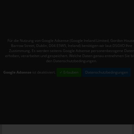
Mitgliedstaaten vorgesehen werden.
h) Auftragsverarbeiter
Auftragsverarbeiter ist eine natürliche oder juristische Person,
Behörde, Einrichtung oder andere Stelle, die personenbezogene
Daten im Auftrag des Verantwortlichen verarbeitet.
Für die Nutzung von Google Adsense (Google Ireland Limited, Gordon House
i) Empfänger
Barrow Street, Dublin, D04 E5W5, Ireland) benötigen wir laut DSGVO Ihre
Zustimmung. Es werden seitens Google Adsense personenbezogene Date
Empfänger ist eine natürliche oder juristische Person, Behörde,
erhoben, verarbeitet und gespeichert. Welche Daten genau entnehmen Sie bi
den Datenschutzbedingungen.
Einrichtung oder andere Stelle, der personenbezogene Daten
offengelegt werden, unabhängig davon, ob es sich bei ihr um
Google Adsense
ist deaktiviert.
✓ Erlauben
Datenschutzbedingungen
einen Dritten handelt oder nicht. Behörden, die im Rahmen
eines bestimmten Untersuchungsauftrags nach dem
Unionsrecht oder dem Recht der Mitgliedstaaten
möglicherweise personenbezogene Daten erhalten, gelten
jedoch nicht als Empfänger.
j) Dritter
Dritter ist eine natürliche oder juristische Person, Behörde,
Einrichtung oder andere Stelle außer der betroffenen Person,
dem Verantwortlichen, dem Auftragsverarbeiter und den