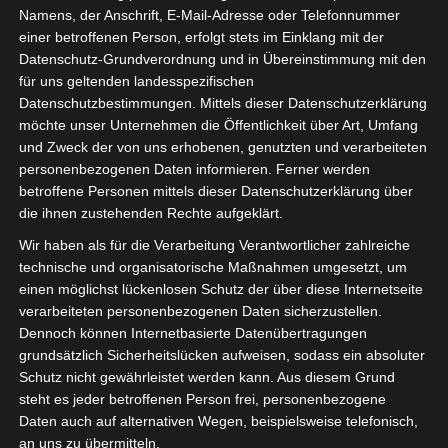
Namens, der Anschrift, E-Mail-Adresse oder Telefonnummer
einer betroffenen Person, erfolgt stets im Einklang mit der
Datenschutz-Grundverordnung und in Übereinstimmung mit den
für uns geltenden landesspezifischen
Sie befinden sich hier:
Startseite
»
Étoile Sportive de
Datenschutzbestimmungen. Mittels dieser Datenschutzerklärung
möchte unser Unternehmen die Öffentlichkeit über Art, Umfang
Métlaoui (ESM) – Espoir Sportif de Hammam Sousse
und Zweck der von uns erhobenen, genutzten und verarbeiteten
(ESHS)
personenbezogenen Daten informieren. Ferner werden
betroffene Personen mittels dieser Datenschutzerklärung über
die ihnen zustehenden Rechte aufgeklärt.
Wir haben als für die Verarbeitung Verantwortlicher zahlreiche
30 Apr. 2023
-
16:00
technische und organisatorische Maßnahmen umgesetzt, um
Meisterschaft Tunesien 2022/2023 - Playout
einen möglichst lückenlosen Schutz der über diese Internetseite
Abstiegsrunde
| Spieltag 6
verarbeiteten personenbezogenen Daten sicherzustellen.
Dennoch können Internetbasierte Datenübertragungen
Halbzeit: 1-1
grundsätzlich Sicherheitslücken aufweisen, sodass ein absoluter
Schutz nicht gewährleistet werden kann. Aus diesem Grund
1
steht es jeder betroffenen Person frei, personenbezogene
Étoile Sportive de
Daten auch auf alternativen Wegen, beispielsweise telefonisch,
Métlaoui (ESM)
an uns zu übermitteln.