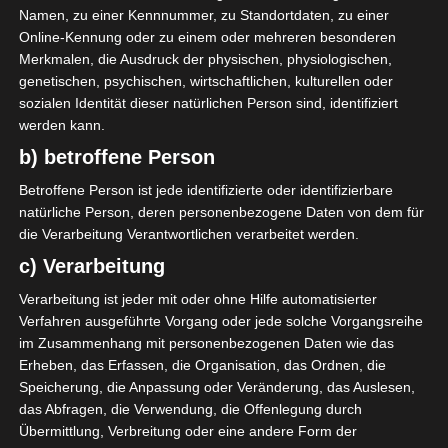
Namen, zu einer Kennnummer, zu Standortdaten, zu einer
AUFSTELLUNGEN
Online-Kennung oder zu einem oder mehreren besonderen
Merkmalen, die Ausdruck der physischen, physiologischen,
Étoile Sportive de Métlaoui (ESM)
genetischen, psychischen, wirtschaftlichen, kulturellen oder
sozialen Identität dieser natürlichen Person sind, identifiziert
H. Abbès
D
25'
werden kann.
b) betroffene Person
Espoir Sportif de Hammam Sousse (ESHS)
Betroffene Person ist jede identifizierte oder identifizierbare
natürliche Person, deren personenbezogene Daten von dem für
die Verarbeitung Verantwortlichen verarbeitet werden.
A. Kouamé
M
25'
c) Verarbeitung
I. U. Ndon
O
Verarbeitung ist jeder mit oder ohne Hilfe automatisierter
Verfahren ausgeführte Vorgang oder jede solche Vorgangsreihe
im Zusammenhang mit personenbezogenen Daten wie das
Erheben, das Erfassen, die Organisation, das Ordnen, die
Speicherung, die Anpassung oder Veränderung, das Auslesen,
das Abfragen, die Verwendung, die Offenlegung durch
Stade Tunisien (ST) – Avenir Sportif de Soliman (AS
Übermittlung, Verbreitung oder eine andere Form der