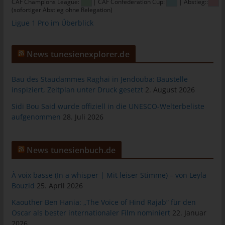
CAF Champions League:
| CAF Confederation Cup:
| Abstieg::
Warenkorbes im Online-Shop. Der Online-Shop merkt sich die
(sofortiger Abstieg ohne Relegation)
Artikel, die ein Kunde in den virtuellen Warenkorb gelegt hat,
Ligue 1 Pro im Überblick
über ein Cookie.
Die betroffene Person kann die Setzung von Cookies durch
News tunesienexplorer.de
unsere Internetseite jederzeit mittels einer entsprechenden
Einstellung des genutzten Internetbrowsers verhindern und
damit der Setzung von Cookies dauerhaft widersprechen.
Bau des Staudammes Raghai in Jendouba: Baustelle
inspiziert, Zeitplan unter Druck gesetzt
2. August 2026
Ferner können bereits gesetzte Cookies jederzeit über einen
Internetbrowser oder andere Softwareprogramme gelöscht
Sidi Bou Said wurde offiziell in die UNESCO-Welterbeliste
werden. Dies ist in allen gängigen Internetbrowsern möglich.
aufgenommen
28. Juli 2026
Deaktiviert die betroffene Person die Setzung von Cookies in
dem genutzten Internetbrowser, sind unter Umständen nicht alle
Funktionen unserer Internetseite vollumfänglich nutzbar.
News tunesienbuch.de
Erfassung von allgemeinen Daten und
À voix basse (In a whisper | Mit leiser Stimme) – von Leyla
Informationen
Bouzid
25. April 2026
Die Internetseite erfasst mit jedem Aufruf der Internetseite durch
Kaouther Ben Hania: „The Voice of Hind Rajab“ für den
eine betroffene Person oder ein automatisiertes System eine
Oscar als bester internationaler Film nominiert
22. Januar
Reihe von allgemeinen Daten und Informationen. Diese
2026