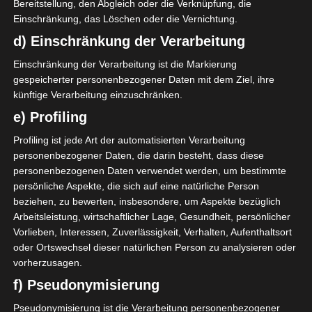
Bereitstellung, den Abgleich oder die Verknüpfung, die
Einschränkung, das Löschen oder die Vernichtung.
AUFSTELLUNGEN
d) Einschränkung der Verarbeitung
Étoile Sportive du Sahel Sousse (ESS)
Einschränkung der Verarbeitung ist die Markierung
gespeicherter personenbezogener Daten mit dem Ziel, ihre
künftige Verarbeitung einzuschränken.
H. Jelassi
M
9'
e) Profiling
Profiling ist jede Art der automatisierten Verarbeitung
Club Sportif Sfaxien (CSS)
personenbezogener Daten, die darin besteht, dass diese
personenbezogenen Daten verwendet werden, um bestimmte
B. El Hmidi
O
18'
persönliche Aspekte, die sich auf eine natürliche Person
Y. Becha
M
21'
beziehen, zu bewerten, insbesondere, um Aspekte bezüglich
Arbeitsleistung, wirtschaftlicher Lage, Gesundheit, persönlicher
Vorlieben, Interessen, Zuverlässigkeit, Verhalten, Aufenthaltsort
SPIELBERICHT
oder Ortswechsel dieser natürlichen Person zu analysieren oder
vorherzusagen.
Der Klassiker zwischen Etoile sportive du Sahel (ESS),
f) Pseudonymisierung
mit 9 Punkten auf Platz 5, und dem Club sportif
sfaxien (CSS), mit der gleichen Punktzahl auf Platz 4,
Pseudonymisierung ist die Verarbeitung personenbezogener