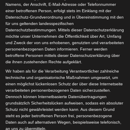
Namens, der Anschrift, E-Mail-Adresse oder Telefonnummer
einer betroffenen Person, erfolgt stets im Einklang mit der
Datenschutz-Grundverordnung und in Übereinstimmung mit den
für uns geltenden landesspezifischen
Datenschutzbestimmungen. Mittels dieser Datenschutzerklärung
möchte unser Unternehmen die Öffentlichkeit über Art, Umfang
und Zweck der von uns erhobenen, genutzten und verarbeiteten
personenbezogenen Daten informieren. Ferner werden
Für die Nutzung von Google Adsense (Google Ireland Limited, Gordon House
betroffene Personen mittels dieser Datenschutzerklärung über
Barrow Street, Dublin, D04 E5W5, Ireland) benötigen wir laut DSGVO Ihre
die ihnen zustehenden Rechte aufgeklärt.
Zustimmung. Es werden seitens Google Adsense personenbezogene Date
erhoben, verarbeitet und gespeichert. Welche Daten genau entnehmen Sie bi
Wir haben als für die Verarbeitung Verantwortlicher zahlreiche
den Datenschutzbedingungen.
technische und organisatorische Maßnahmen umgesetzt, um
einen möglichst lückenlosen Schutz der über diese Internetseite
Google Adsense
ist deaktiviert.
✓ Erlauben
Datenschutzbedingungen
verarbeiteten personenbezogenen Daten sicherzustellen.
Dennoch können Internetbasierte Datenübertragungen
grundsätzlich Sicherheitslücken aufweisen, sodass ein absoluter
Schutz nicht gewährleistet werden kann. Aus diesem Grund
steht es jeder betroffenen Person frei, personenbezogene
Daten auch auf alternativen Wegen, beispielsweise telefonisch,
an uns zu übermitteln.