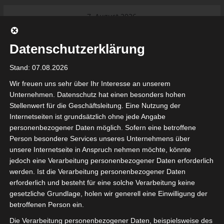
Skip
7. August 2026
to
Das Neueste:
Ligue 1 Pro: Saison 2026/2027
content
beginnt am 22. und 23. August
Datenschutzerklärung
2026 (Update)
El Gawafel Sportives de Gafsa
Stand: 07.08.2026
(EGSG) kündigt Rückzug aus der
Meisterschaft an
Wir freuen uns sehr über Ihr Interesse an unserem
Ligue 1 Pro: Spielplan der ersten 15
Unternehmen. Datenschutz hat einen besonders hohen
Spieltage der Saison 2026/2027
Stellenwert für die Geschäftsleitung. Eine Nutzung der
Ligue 2 Pro Tunesien 2026/2027 –
Internetseiten ist grundsätzlich ohne jede Angabe
Saison beginnt am am 19./20.
tunesienfussball.de
personenbezogener Daten möglich. Sofern eine betroffene
September 2026
Person besondere Services unseres Unternehmens über
Internationaler Sportgerichtshof
unsere Internetseite in Anspruch nehmen möchte, könnte
lehnt Eilverfahren ab – AS Soliman
Tunesien Ligafußball
jedoch eine Verarbeitung personenbezogener Daten erforderlich
steuert auf die Ligue 2 zu
werden. Ist die Verarbeitung personenbezogener Daten
erforderlich und besteht für eine solche Verarbeitung keine
gesetzliche Grundlage, holen wir generell eine Einwilligung der
betroffenen Person ein.
Die Verarbeitung personenbezogener Daten, beispielsweise des