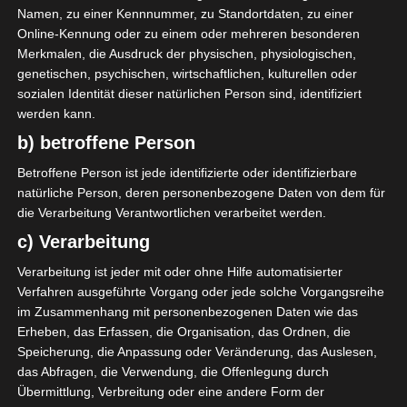
Namen, zu einer Kennnummer, zu Standortdaten, zu einer
Online-Kennung oder zu einem oder mehreren besonderen
2
Merkmalen, die Ausdruck der physischen, physiologischen,
Club Sportif
genetischen, psychischen, wirtschaftlichen, kulturellen oder
Sfaxien (CSS)
sozialen Identität dieser natürlichen Person sind, identifiziert
werden kann.
b) betroffene Person
ENDERGEBNIS
Betroffene Person ist jede identifizierte oder identifizierbare
Stade Olympique de Sousse (Olympiastadion
natürliche Person, deren personenbezogene Daten von dem für
Sousse)
die Verarbeitung Verantwortlichen verarbeitet werden.
c) Verarbeitung
TORE
Verarbeitung ist jeder mit oder ohne Hilfe automatisierter
Verfahren ausgeführte Vorgang oder jede solche Vorgangsreihe
Elfmetertor
9'
im Zusammenhang mit personenbezogenen Daten wie das
H. Jelassi
Erheben, das Erfassen, die Organisation, das Ordnen, die
Tor
18'
Speicherung, die Anpassung oder Veränderung, das Auslesen,
B. El Hmidi
das Abfragen, die Verwendung, die Offenlegung durch
Tor
21'
Y. Becha
Übermittlung, Verbreitung oder eine andere Form der