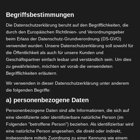
Begriffsbestimmungen
Die Datenschutzerklärung beruht auf den Begrifflichkeiten, die
durch den Europäischen Richtlinien- und Verordnungsgeber
Sie befinden sich hier:
Startseite
»
Étoile Sportive du
beim Erlass der Datenschutz-Grundverordnung (DS-GVO)
Sahel Sousse (ESS) – Club Sportif Sfaxien (CSS)
verwendet wurden. Unsere Datenschutzerklärung soll sowohl für
die Öffentlichkeit als auch für unsere Kunden und
Geschäftspartner einfach lesbar und verständlich sein. Um dies
zu gewährleisten, möchten wir vorab die verwendeten
Begrifflichkeiten erläutern.
15 Juni 2024
-
16:30
Meisterschaft Tunesien 2023/2024 - Playoff
Wir verwenden in dieser Datenschutzerklärung unter anderem
Meisterschaftsrunde
| Spieltag 9
die folgenden Begriffe:
Halbzeit: 1-2
Unter Ausschluss der
a) personenbezogene Daten
Öffentlichkeit
Personenbezogene Daten sind alle Informationen, die sich auf
eine identifizierte oder identifizierbare natürliche Person (im
1
Folgenden "betroffene Person") beziehen. Als identifizierbar wird
Étoile Sportive du
eine natürliche Person angesehen, die direkt oder indirekt,
Sahel Sousse (ESS)
insbesondere mittels Zuordnung zu einer Kennung wie einem