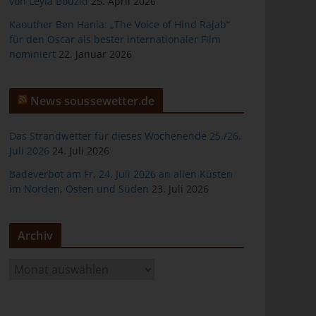
von Leyla Bouzid
25. April 2026
Kaouther Ben Hania: „The Voice of Hind Rajab“
für den Oscar als bester internationaler Film
nominiert
22. Januar 2026
er
News soussewetter.de
Das Strandwetter für dieses Wochenende 25./26.
Juli 2026
24. Juli 2026
Badeverbot am Fr, 24. Juli 2026 an allen Küsten
ten
im Norden, Osten und Süden
23. Juli 2026
gen
Archiv
A
r
c