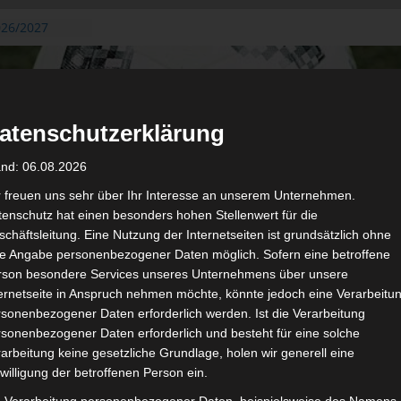
026/2027
3. August
de Gafsa
ug aus der
atenschutzerklärung
n der ersten 15
 2026/2027
and: 06.08.2026
 2026/2027 –
 19./20.
r freuen uns sehr über Ihr Interesse an unserem Unternehmen.
enschutz hat einen besonders hohen Stellenwert für die
gerichtshof
chäftsleitung. Eine Nutzung der Internetseiten ist grundsätzlich ohne
 – AS Soliman
de Angabe personenbezogener Daten möglich. Sofern eine betroffene
2 zu
rson besondere Services unseres Unternehmens über unsere
ternetseite in Anspruch nehmen möchte, könnte jedoch eine Verarbeitu
sonenbezogener Daten erforderlich werden. Ist die Verarbeitung
sonenbezogener Daten erforderlich und besteht für eine solche
arbeitung keine gesetzliche Grundlage, holen wir generell eine
de
willigung der betroffenen Person ein.