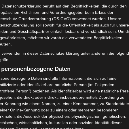
Club Sportif Sfaxien (CSS)
 Datenschutzerklärung beruht auf den Begrifflichkeiten, die durch den
ropäischen Richtlinien- und Verordnungsgeber beim Erlass der
tenschutz-Grundverordnung (DS-GVO) verwendet wurden. Unsere
NDERGEBNIS
enschutzerklärung soll sowohl für die Öffentlichkeit als auch für unser
nden und Geschäftspartner einfach lesbar und verständlich sein. Um d
e Sousse (Olympiastadion Sousse)
gewährleisten, möchten wir vorab die verwendeten Begrifflichkeiten
äutern.
r verwenden in dieser Datenschutzerklärung unter anderem die folgen
riffe:
Elfmetertor
23'
) personenbezogene Daten
H. Baccar
sonenbezogene Daten sind alle Informationen, die sich auf eine
ntifizierte oder identifizierbare natürliche Person (im Folgenden
troffene Person") beziehen. Als identifizierbar wird eine natürliche Per
esehen, die direkt oder indirekt, insbesondere mittels Zuordnung zu
Club Sportif Sfaxien (CSS)
ner Kennung wie einem Namen, zu einer Kennnummer, zu Standortdate
 einer Online-Kennung oder zu einem oder mehreren besonderen
H. Baccar
M
23'
rkmalen, die Ausdruck der physischen, physiologischen, genetischen,
chischen, wirtschaftlichen, kulturellen oder sozialen Identität dieser