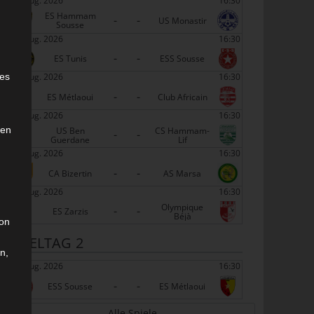
22 Aug. 2026
16:30
ES Hammam
-
-
US Monastir
Sousse
22 Aug. 2026
16:30
-
-
ES Tunis
ESS Sousse
e
22 Aug. 2026
16:30
ies
-
-
ES Métlaoui
Club Africain
22 Aug. 2026
16:30
den
US Ben
CS Hammam-
-
-
Guerdane
Lif
22 Aug. 2026
16:30
-
-
CA Bizertin
AS Marsa
22 Aug. 2026
16:30
Olympique
-
-
ES Zarzis
Béjà
son
SPIELTAG 2
n,
29 Aug. 2026
16:30
-
-
ESS Sousse
ES Métlaoui
Alle Spiele