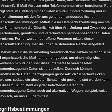
e Verarbeitung personenbezogener Daten, beispielsweise des Namens,
 Anschrift, E-Mail-Adresse oder Telefonnummer einer betroffenen Pers
olgt stets im Einklang mit der Datenschutz-Grundverordnung und in
ereinstimmung mit den für uns geltenden landesspezifischen
CHAFTEN
STADIEN
IMPRESSUM
tenschutzbestimmungen. Mittels dieser Datenschutzerklärung möchte
ser Unternehmen die Öffentlichkeit über Art, Umfang und Zweck der vo
s erhobenen, genutzten und verarbeiteten personenbezogenen Daten
ormieren. Ferner werden betroffene Personen mittels dieser
tenschutzerklärung über die ihnen zustehenden Rechte aufgeklärt.
tive du Sahel Sousse (ESS) – Club Sportif Sfaxien (CSS)
 haben als für die Verarbeitung Verantwortlicher zahlreiche technische
d organisatorische Maßnahmen umgesetzt, um einen möglichst
kenlosen Schutz der über diese Internetseite verarbeiteten
rsonenbezogenen Daten sicherzustellen. Dennoch können
Nov. 2025
-
14:00
ernetbasierte Datenübertragungen grundsätzlich Sicherheitslücken
n 2025/2026 - Ligue 1
| Spieltag 15
weisen, sodass ein absoluter Schutz nicht gewährleistet werden kann.
Halbzeit: 0-1
 diesem Grund steht es jeder betroffenen Person frei,
rsonenbezogene Daten auch auf alternativen Wegen, beispielsweise
efonisch, an uns zu übermitteln.
0
:
1
egriffsbestimmungen