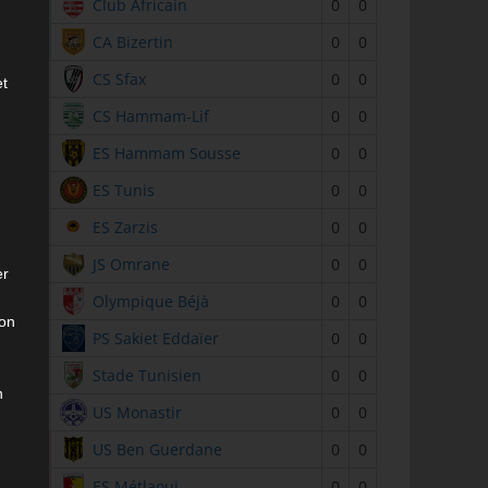
2
Club Africain
0
0
3
CA Bizertin
0
0
4
CS Sfax
0
0
et
5
CS Hammam-Lif
0
0
6
ES Hammam Sousse
0
0
7
ES Tunis
0
0
8
ES Zarzis
0
0
9
JS Omrane
0
0
er
10
Olympique Béjà
0
0
son
11
PS Sakiet Eddaïer
0
0
12
Stade Tunisien
0
0
n
13
US Monastir
0
0
14
US Ben Guerdane
0
0
15
ES Métlaoui
0
0