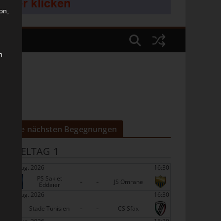
on,
n
Die nächsten Begegnungen
SPIELTAG 1
22 Aug. 2026
16:30
PS Sakiet
-
-
JS Omrane
Eddaïer
22 Aug. 2026
16:30
-
-
Stade Tunisien
CS Sfax