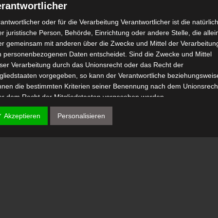
rantwortlicher
antwortlicher oder für die Verarbeitung Verantwortlicher ist die natürlic
r juristische Person, Behörde, Einrichtung oder andere Stelle, die allei
er gemeinsam mit anderen über die Zwecke und Mittel der Verarbeitun
n personenbezogenen Daten entscheidet. Sind die Zwecke und Mittel
eser Verarbeitung durch das Unionsrecht oder das Recht der
tgliedstaaten vorgegeben, so kann der Verantwortliche beziehungsweis
nnen die bestimmten Kriterien seiner Benennung nach dem Unionsrech
er dem Recht der Mitgliedstaaten vorgesehen werden.
 Auftragsverarbeiter
✓ Akzeptieren
Personalisieren
tragsverarbeiter ist eine natürliche oder juristische Person, Behörde,
nrichtung oder andere Stelle, die personenbezogene Daten im Auftrag 
antwortlichen verarbeitet.
) Empfänger
fänger ist eine natürliche oder juristische Person, Behörde, Einrichtu
er andere Stelle, der personenbezogene Daten offengelegt werden,
bhängig davon, ob es sich bei ihr um einen Dritten handelt oder nicht.
hörden, die im Rahmen eines bestimmten Untersuchungsauftrags nac