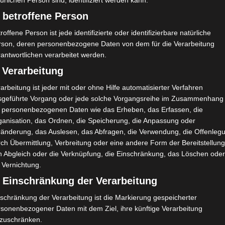
ürlichen Person sind, identifiziert werden kann.
 betroffene Person
roffene Person ist jede identifizierte oder identifizierbare natürliche
rson, deren personenbezogene Daten von dem für die Verarbeitung
antwortlichen verarbeitet werden.
 Verarbeitung
hléti
Espérance Sportive de Tunis (EST) – Union Sporti
arbeitung ist jeder mit oder ohne Hilfe automatisierter Verfahren
ve de Ben Guerdane (USBG)
sgeführte Vorgang oder jede solche Vorgangsreihe im Zusammenhang
t personenbezogenen Daten wie das Erheben, das Erfassen, die
ganisation, das Ordnen, die Speicherung, die Anpassung oder
ränderung, das Auslesen, das Abfragen, die Verwendung, die Offenleg
ch Übermittlung, Verbreitung oder eine andere Form der Bereitstellung
n Abgleich oder die Verknüpfung, die Einschränkung, das Löschen ode
 Vernichtung.
) Einschränkung der Verarbeitung
schränkung der Verarbeitung ist die Markierung gespeicherter
rsonenbezogener Daten mit dem Ziel, ihre künftige Verarbeitung
nzuschränken.