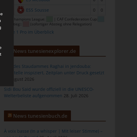
16
ESS Sousse
0
0
he
CAF Champions League:
| CAF Confederation Cup:
n
| Abstieg::
(sofortiger Abstieg ohne Relegation)
g
Ligue 1 Pro im Überblick
e
News tunesienexplorer.de
t
Bau des Staudammes Raghai in Jendouba:
Baustelle inspiziert, Zeitplan unter Druck gesetzt
2. August 2026
des
Sidi Bou Said wurde offiziell in die UNESCO-
Welterbeliste aufgenommen
28. Juli 2026
ng
News tunesienbuch.de
À voix basse (In a whisper | Mit leiser Stimme) –
h