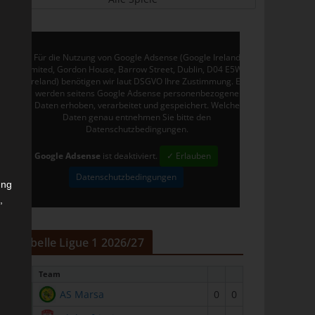
Für die Nutzung von Google Adsense (Google Ireland
Limited, Gordon House, Barrow Street, Dublin, D04 E5W5,
Ireland) benötigen wir laut DSGVO Ihre Zustimmung. Es
werden seitens Google Adsense personenbezogene
Daten erhoben, verarbeitet und gespeichert. Welche
Daten genau entnehmen Sie bitte den
Datenschutzbedingungen.
Google Adsense
ist deaktiviert.
✓ Erlauben
Datenschutzbedingungen
ung
,
r
Tabelle Ligue 1 2026/27
#
Team
1
AS Marsa
0
0