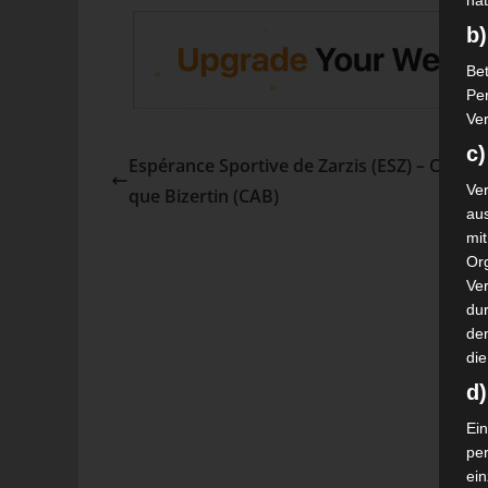
nat
b)
Bet
Pe
Ver
c)
Espérance Sportive de Zarzis (ESZ) – Club At
Ver
que Bizertin (CAB)
au
mi
Or
Ve
dur
de
die
d
Ein
pe
ei