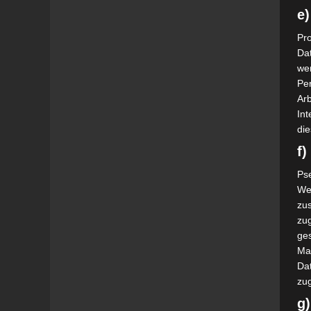
e)
Pro
Da
wer
Pe
Arb
Int
die
f
Ps
We
zus
zu
ge
Ma
Dat
zu
g)