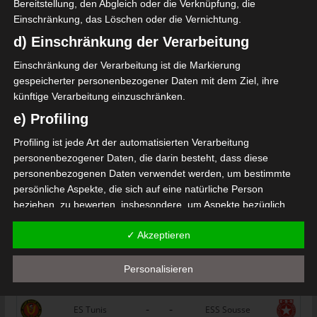
Bereitstellung, den Abgleich oder die Verknüpfung, die
Einschränkung, das Löschen oder die Vernichtung.
Aigle Sportif Jelma (ASJ) – Jendouba Sports (JS)
d) Einschränkung der Verarbeitung
Progrès Sportif Sakiet Eddaïer (PSS) – Association s
Einschränkung der Verarbeitung ist die Markierung
portive de l’Ariana (ASA)
gespeicherter personenbezogener Daten mit dem Ziel, ihre
Die nächsten Begegnungen
künftige Verarbeitung einzuschränken.
e) Profiling
SPIELTAG 1
Profiling ist jede Art der automatisierten Verarbeitung
22 Aug. 2026
16:30
personenbezogener Daten, die darin besteht, dass diese
-
-
PS Sakiet Eddaïer
JS Omrane
personenbezogenen Daten verwendet werden, um bestimmte
persönliche Aspekte, die sich auf eine natürliche Person
22 Aug. 2026
16:30
beziehen, zu bewerten, insbesondere, um Aspekte bezüglich
-
-
Stade Tunisien
CS Sfax
Arbeitsleistung, wirtschaftlicher Lage, Gesundheit, persönlicher
✓ Akzeptieren
Vorlieben, Interessen, Zuverlässigkeit, Verhalten, Aufenthaltsort
22 Aug. 2026
16:30
oder Ortswechsel dieser natürlichen Person zu analysieren oder
-
-
ES Hammam Sousse
US Monastir
vorherzusagen.
Personalisieren
22 Aug. 2026
16:30
f) Pseudonymisierung
-
-
ES Tunis
ESS Sousse
Pseudonymisierung ist die Verarbeitung personenbezogener