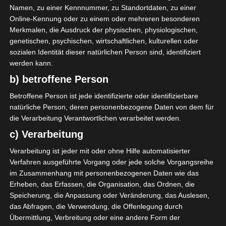
Namen, zu einer Kennnummer, zu Standortdaten, zu einer
AUFSTELLUNGEN
Online-Kennung oder zu einem oder mehreren besonderen
Merkmalen, die Ausdruck der physischen, physiologischen,
Avenir Sportif de Kasserine (ASK)
genetischen, psychischen, wirtschaftlichen, kulturellen oder
sozialen Identität dieser natürlichen Person sind, identifiziert
werden kann.
A. Attia
D
45'
b) betroffene Person
C. Zitouni
D
46'
W. Ferjani
O
78'
Betroffene Person ist jede identifizierte oder identifizierbare
natürliche Person, deren personenbezogene Daten von dem für
K. Elloumi
D
83'
die Verarbeitung Verantwortlichen verarbeitet werden.
c) Verarbeitung
Étoile Olympique Sidi Bouzid (EOSB)
Verarbeitung ist jeder mit oder ohne Hilfe automatisierter
Verfahren ausgeführte Vorgang oder jede solche Vorgangsreihe
Karim Zaafouri
D
2'
im Zusammenhang mit personenbezogenen Daten wie das
Erheben, das Erfassen, die Organisation, das Ordnen, die
Speicherung, die Anpassung oder Veränderung, das Auslesen,
das Abfragen, die Verwendung, die Offenlegung durch
Übermittlung, Verbreitung oder eine andere Form der