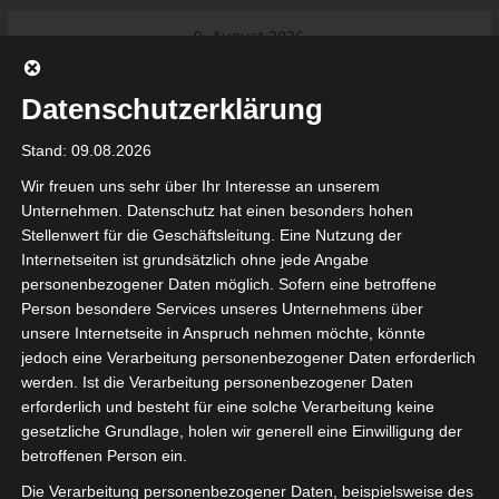
Skip
9. August 2026
to
Das Neueste:
Ligue 1 Pro: Saison 2026/2027
content
beginnt am 22. und 23. August
Datenschutzerklärung
2026 (Update)
El Gawafel Sportives de Gafsa
Stand: 09.08.2026
(EGSG) kündigt Rückzug aus der
Meisterschaft an
Wir freuen uns sehr über Ihr Interesse an unserem
Ligue 1 Pro: Spielplan der ersten 15
Unternehmen. Datenschutz hat einen besonders hohen
Spieltage der Saison 2026/2027
Stellenwert für die Geschäftsleitung. Eine Nutzung der
Ligue 2 Pro Tunesien 2026/2027 –
Internetseiten ist grundsätzlich ohne jede Angabe
Saison beginnt am am 19./20.
tunesienfussball.de
personenbezogener Daten möglich. Sofern eine betroffene
September 2026
Person besondere Services unseres Unternehmens über
Internationaler Sportgerichtshof
unsere Internetseite in Anspruch nehmen möchte, könnte
lehnt Eilverfahren ab – AS Soliman
Tunesien Ligafußball
jedoch eine Verarbeitung personenbezogener Daten erforderlich
steuert auf die Ligue 2 zu
werden. Ist die Verarbeitung personenbezogener Daten
erforderlich und besteht für eine solche Verarbeitung keine
gesetzliche Grundlage, holen wir generell eine Einwilligung der
betroffenen Person ein.
Die Verarbeitung personenbezogener Daten, beispielsweise des