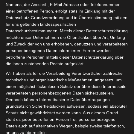
Namens, der Anschrift, E-Mail-Adresse oder Telefonnummer
einer betroffenen Person, erfolgt stets im Einklang mit der
Datenschutz-Grundverordnung und in Übereinstimmung mit den
für uns geltenden landesspezifischen
Sie befinden sich hier:
Startseite
»
Avenir Sportif de
Datenschutzbestimmungen. Mittels dieser Datenschutzerklärung
Kasserine (ASK) – Étoile Olympique Sidi Bouzid (EOSB)
möchte unser Unternehmen die Öffentlichkeit über Art, Umfang
und Zweck der von uns erhobenen, genutzten und verarbeiteten
personenbezogenen Daten informieren. Ferner werden
betroffene Personen mittels dieser Datenschutzerklärung über
die ihnen zustehenden Rechte aufgeklärt.
5 Okt. 2025
-
15:00
Meisterschaft Tunesien 2025/2026 - Ligue 2
Wir haben als für die Verarbeitung Verantwortlicher zahlreiche
- Ligue 2 - Gruppe B
| Spieltag 3
technische und organisatorische Maßnahmen umgesetzt, um
Halbzeit: 1-1
einen möglichst lückenlosen Schutz der über diese Internetseite
verarbeiteten personenbezogenen Daten sicherzustellen.
Dennoch können Internetbasierte Datenübertragungen
4
grundsätzlich Sicherheitslücken aufweisen, sodass ein absoluter
Avenir Sportif de
Schutz nicht gewährleistet werden kann. Aus diesem Grund
Kasserine (ASK)
steht es jeder betroffenen Person frei, personenbezogene
Daten auch auf alternativen Wegen, beispielsweise telefonisch,
an uns zu übermitteln.