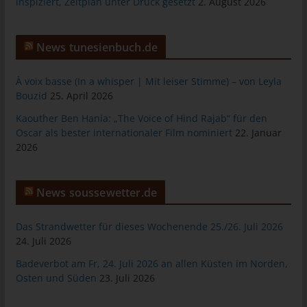
inspiziert, Zeitplan unter Druck gesetzt
2. August 2026
das Cookie gespeichert wurde. Dies ermöglicht es den
besuchten Internetseiten und Servern, den individuellen
Browser der betroffenen Person von anderen Internetbrowsern,
News tunesienbuch.de
die andere Cookies enthalten, zu unterscheiden. Ein bestimmter
Internetbrowser kann über die eindeutige Cookie-ID
wiedererkannt und identifiziert werden.
À voix basse (In a whisper | Mit leiser Stimme) – von Leyla
Bouzid
25. April 2026
Durch den Einsatz von Cookies kann den Nutzern dieser
Internetseite nutzerfreundlichere Services bereitstellen, die ohne
Kaouther Ben Hania: „The Voice of Hind Rajab“ für den
die Cookie-Setzung nicht möglich wären.
Oscar als bester internationaler Film nominiert
22. Januar
2026
Mittels eines Cookies können die Informationen und Angebote
auf unserer Internetseite im Sinne des Benutzers optimiert
werden. Cookies ermöglichen uns, wie bereits erwähnt, die
News soussewetter.de
Benutzer unserer Internetseite wiederzuerkennen. Zweck dieser
Wiedererkennung ist es, den Nutzern die Verwendung unserer
Das Strandwetter für dieses Wochenende 25./26. Juli 2026
Internetseite zu erleichtern. Der Benutzer einer Internetseite, die
24. Juli 2026
Cookies verwendet, muss beispielsweise nicht bei jedem
Besuch der Internetseite erneut seine Zugangsdaten eingeben,
Badeverbot am Fr, 24. Juli 2026 an allen Küsten im Norden,
weil dies von der Internetseite und dem auf dem
Osten und Süden
23. Juli 2026
Computersystem des Benutzers abgelegten Cookie
übernommen wird. Ein weiteres Beispiel ist das Cookie eines