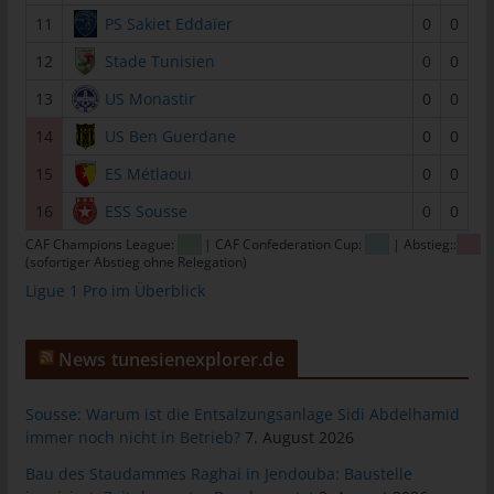
tunesienfussball.de
11
PS Sakiet Eddaïer
0
0
Uwe Wassenberg
12
Stade Tunisien
0
0
Rue 2 Mars
13
US Monastir
0
0
4022 Akouda - Tunesien
14
US Ben Guerdane
0
0
Telefon: +216 216 16 616
15
ES Métlaoui
0
0
E-Mail:
16
ESS Sousse
0
0
CAF Champions League:
| CAF Confederation Cup:
| Abstieg::
Cookies
(sofortiger Abstieg ohne Relegation)
Ligue 1 Pro im Überblick
Die Internetseiten verwenden Cookies. Cookies sind
Textdateien, welche über einen Internetbrowser auf einem
Computersystem abgelegt und gespeichert werden.
News tunesienexplorer.de
Zahlreiche Internetseiten und Server verwenden Cookies. Viele
Cookies enthalten eine sogenannte Cookie-ID. Eine Cookie-ID
Sousse: Warum ist die Entsalzungsanlage Sidi Abdelhamid
ist eine eindeutige Kennung des Cookies. Sie besteht aus einer
immer noch nicht in Betrieb?
7. August 2026
Zeichenfolge, durch welche Internetseiten und Server dem
konkreten Internetbrowser zugeordnet werden können, in dem
Bau des Staudammes Raghai in Jendouba: Baustelle