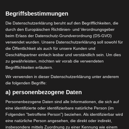
1
Étoile Olympique
Begriffsbestimmungen
Sidi Bouzid (EOSB)
Die Datenschutzerklärung beruht auf den Begrifflichkeiten, die
durch den Europäischen Richtlinien- und Verordnungsgeber
beim Erlass der Datenschutz-Grundverordnung (DS-GVO)
ENDERGEBNIS
verwendet wurden. Unsere Datenschutzerklärung soll sowohl für
die Öffentlichkeit als auch für unsere Kunden und
Geschäftspartner einfach lesbar und verständlich sein. Um dies
TORE
zu gewährleisten, möchten wir vorab die verwendeten
Begrifflichkeiten erläutern.
Tor
2'
Karim Zaafouri
Wir verwenden in dieser Datenschutzerklärung unter anderem
Tor
45'
die folgenden Begriffe:
A. Attia
a) personenbezogene Daten
Tor
46'
C. Zitouni
Personenbezogene Daten sind alle Informationen, die sich auf
Elfmetertor
78'
W. Ferjani
eine identifizierte oder identifizierbare natürliche Person (im
Folgenden "betroffene Person") beziehen. Als identifizierbar wird
Tor
83'
K. Elloumi
eine natürliche Person angesehen, die direkt oder indirekt,
insbesondere mittels Zuordnung zu einer Kennung wie einem