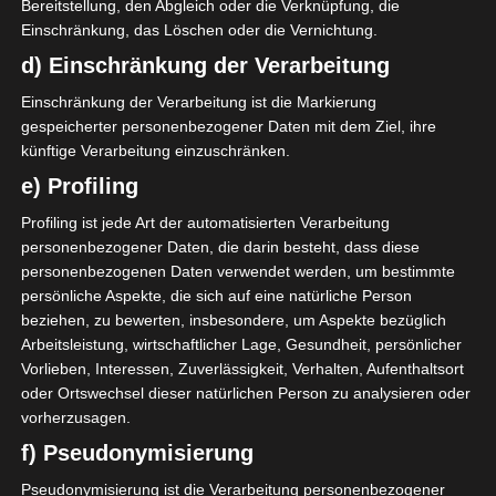
90`
1
Bereitstellung, den Abgleich oder die Verknüpfung, die
2:1
Einschränkung, das Löschen oder die Vernichtung.
Heim
23 Nov. 2025
d) Einschränkung der Verarbeitung
G
90`
1
2:1
Einschränkung der Verarbeitung ist die Markierung
Heim
gespeicherter personenbezogener Daten mit dem Ziel, ihre
2 Nov. 2025
künftige Verarbeitung einzuschränken.
G
90`
3
e) Profiling
3:1
Heim
Profiling ist jede Art der automatisierten Verarbeitung
19 Okt. 2025
G
personenbezogener Daten, die darin besteht, dass diese
90`
1
personenbezogenen Daten verwendet werden, um bestimmte
2:1
Heim
persönliche Aspekte, die sich auf eine natürliche Person
5 Okt. 2025
beziehen, zu bewerten, insbesondere, um Aspekte bezüglich
G
Arbeitsleistung, wirtschaftlicher Lage, Gesundheit, persönlicher
90`
1
4:1
Vorlieben, Interessen, Zuverlässigkeit, Verhalten, Aufenthaltsort
Heim
oder Ortswechsel dieser natürlichen Person zu analysieren oder
28 Sep. 2025
V
vorherzusagen.
90`
1
2:1
f) Pseudonymisierung
Auswärts
Pseudonymisierung ist die Verarbeitung personenbezogener