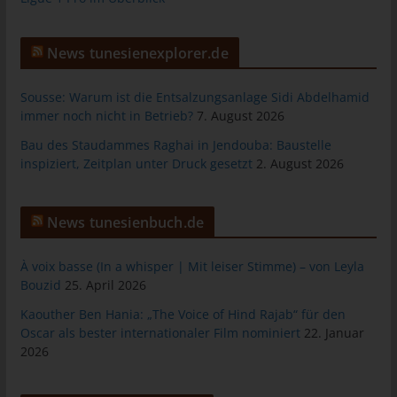
Warenkorbes im Online-Shop. Der Online-Shop merkt sich die
Artikel, die ein Kunde in den virtuellen Warenkorb gelegt hat,
News tunesienexplorer.de
über ein Cookie.
Die betroffene Person kann die Setzung von Cookies durch
Sousse: Warum ist die Entsalzungsanlage Sidi Abdelhamid
unsere Internetseite jederzeit mittels einer entsprechenden
immer noch nicht in Betrieb?
7. August 2026
Einstellung des genutzten Internetbrowsers verhindern und
damit der Setzung von Cookies dauerhaft widersprechen.
Bau des Staudammes Raghai in Jendouba: Baustelle
Ferner können bereits gesetzte Cookies jederzeit über einen
inspiziert, Zeitplan unter Druck gesetzt
2. August 2026
Internetbrowser oder andere Softwareprogramme gelöscht
werden. Dies ist in allen gängigen Internetbrowsern möglich.
Deaktiviert die betroffene Person die Setzung von Cookies in
News tunesienbuch.de
dem genutzten Internetbrowser, sind unter Umständen nicht alle
Funktionen unserer Internetseite vollumfänglich nutzbar.
À voix basse (In a whisper | Mit leiser Stimme) – von Leyla
Bouzid
25. April 2026
Erfassung von allgemeinen Daten und
Kaouther Ben Hania: „The Voice of Hind Rajab“ für den
Informationen
Oscar als bester internationaler Film nominiert
22. Januar
2026
Die Internetseite erfasst mit jedem Aufruf der Internetseite durch
eine betroffene Person oder ein automatisiertes System eine
Reihe von allgemeinen Daten und Informationen. Diese