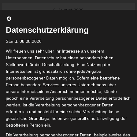
Skip
8. August 2026
to
Das Neueste:
Ligue 1 Pro: Saison 2026/2027
content
beginnt am 22. und 23. August
Datenschutzerklärung
2026 (Update)
El Gawafel Sportives de Gafsa
Stand: 08.08.2026
(EGSG) kündigt Rückzug aus der
Meisterschaft an
Wir freuen uns sehr über Ihr Interesse an unserem
Ligue 1 Pro: Spielplan der ersten 15
Unternehmen. Datenschutz hat einen besonders hohen
Spieltage der Saison 2026/2027
Stellenwert für die Geschäftsleitung. Eine Nutzung der
Ligue 2 Pro Tunesien 2026/2027 –
Internetseiten ist grundsätzlich ohne jede Angabe
Saison beginnt am am 19./20.
tunesienfussball.de
personenbezogener Daten möglich. Sofern eine betroffene
September 2026
Person besondere Services unseres Unternehmens über
Internationaler Sportgerichtshof
unsere Internetseite in Anspruch nehmen möchte, könnte
lehnt Eilverfahren ab – AS Soliman
Tunesien Ligafußball
jedoch eine Verarbeitung personenbezogener Daten erforderlich
steuert auf die Ligue 2 zu
werden. Ist die Verarbeitung personenbezogener Daten
Nutzung von Google Adsense (Google Ireland Limited, Gordon House, Barrow Stree
erforderlich und besteht für eine solche Verarbeitung keine
, Ireland) benötigen wir laut DSGVO Ihre Zustimmung. Es werden seitens Goog
gesetzliche Grundlage, holen wir generell eine Einwilligung der
nbezogene Daten erhoben, verarbeitet und gespeichert. Welche Daten genau 
bitte den Datenschutzbedingungen.
betroffenen Person ein.
Die Verarbeitung personenbezogener Daten, beispielsweise des
Google Adsense
ist deaktiviert.
✓ Erlauben
Datenschutzbedingungen