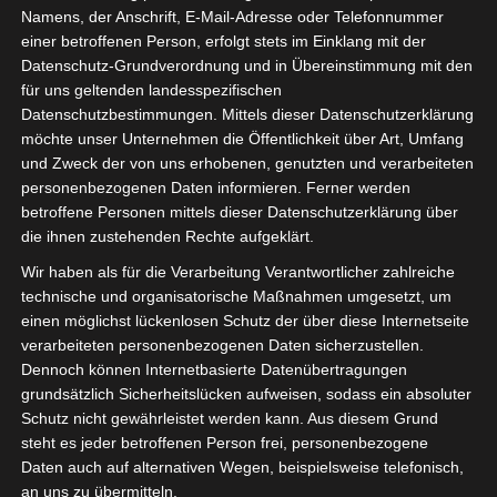
Namens, der Anschrift, E-Mail-Adresse oder Telefonnummer
einer betroffenen Person, erfolgt stets im Einklang mit der
Datenschutz-Grundverordnung und in Übereinstimmung mit den
für uns geltenden landesspezifischen
Sie befinden sich hier:
Startseite
»
Spieler
»
Wael
Datenschutzbestimmungen. Mittels dieser Datenschutzerklärung
möchte unser Unternehmen die Öffentlichkeit über Art, Umfang
Ferjani
und Zweck der von uns erhobenen, genutzten und verarbeiteten
personenbezogenen Daten informieren. Ferner werden
betroffene Personen mittels dieser Datenschutzerklärung über
die ihnen zustehenden Rechte aufgeklärt.
Wael Ferjani
Wir haben als für die Verarbeitung Verantwortlicher zahlreiche
technische und organisatorische Maßnahmen umgesetzt, um
einen möglichst lückenlosen Schutz der über diese Internetseite
Wael Ferjani
Voller Name
verarbeiteten personenbezogenen Daten sicherzustellen.
Offensivspieler
Position
Dennoch können Internetbasierte Datenübertragungen
grundsätzlich Sicherheitslücken aufweisen, sodass ein absoluter
Avenir Sportif de
Aktuelles Team
Schutz nicht gewährleistet werden kann. Aus diesem Grund
Kasserine (ASK)
steht es jeder betroffenen Person frei, personenbezogene
Nationalität
Daten auch auf alternativen Wegen, beispielsweise telefonisch,
an uns zu übermitteln.
Geburtstag