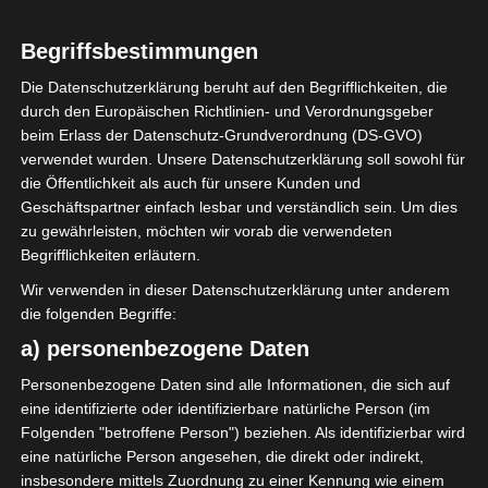
16. Juli 1994
32
Alter
Begriffsbestimmungen
Die Datenschutzerklärung beruht auf den Begrifflichkeiten, die
durch den Europäischen Richtlinien- und Verordnungsgeber
beim Erlass der Datenschutz-Grundverordnung (DS-GVO)
verwendet wurden. Unsere Datenschutzerklärung soll sowohl für
GESAMTE STATISTIK
die Öffentlichkeit als auch für unsere Kunden und
Geschäftspartner einfach lesbar und verständlich sein. Um dies
zu gewährleisten, möchten wir vorab die verwendeten
Ligue 2 Pro (Tunesien)
Begrifflichkeiten erläutern.
2025/2026
9
9
810′
12 (4)
Wir verwenden in dieser Datenschutzerklärung unter anderem
9
9
0
810′
0
0
0
12 (4)
0
0
die folgenden Begriffe:
Ligue 1 Pro (Tunesien)
a) personenbezogene Daten
2024/2025
1
1
90′
1 (0)
Personenbezogene Daten sind alle Informationen, die sich auf
1
1
0
90′
0
0
0
1 (0)
0
0
eine identifizierte oder identifizierbare natürliche Person (im
Folgenden "betroffene Person") beziehen. Als identifizierbar wird
Gesamt:
eine natürliche Person angesehen, die direkt oder indirekt,
10
10
0
900′
0
0
0
13 (4)
0
0
insbesondere mittels Zuordnung zu einer Kennung wie einem