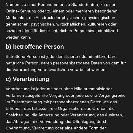
Namen, zu einer Kennnummer, zu Standortdaten, zu einer
Online-Kennung oder zu einem oder mehreren besonderen
LETZTE BEGEGNUNGEN
Merkmalen, die Ausdruck der physischen, physiologischen,
genetischen, psychischen, wirtschaftlichen, kulturellen oder
Datum
Ergebnis
sozialen Identität dieser natürlichen Person sind, identifiziert
werden kann.
Meisterschaft Tunesien 2025/2026 -
Ligue 2
b) betroffene Person
11 Apr. 2026
Betroffene Person ist jede identifizierte oder identifizierbare
G
natürliche Person, deren personenbezogene Daten von dem für
90`
2
2:1
die Verarbeitung Verantwortlichen verarbeitet werden.
Heim
c) Verarbeitung
28 März 2026
G
90`
1
Verarbeitung ist jeder mit oder ohne Hilfe automatisierter
0:4
Auswärts
Verfahren ausgeführte Vorgang oder jede solche Vorgangsreihe
im Zusammenhang mit personenbezogenen Daten wie das
21 Feb. 2026
G
Erheben, das Erfassen, die Organisation, das Ordnen, die
90`
1
0:1
Speicherung, die Anpassung oder Veränderung, das Auslesen,
Auswärts
das Abfragen, die Verwendung, die Offenlegung durch
7 Dez. 2025
G
Übermittlung, Verbreitung oder eine andere Form der