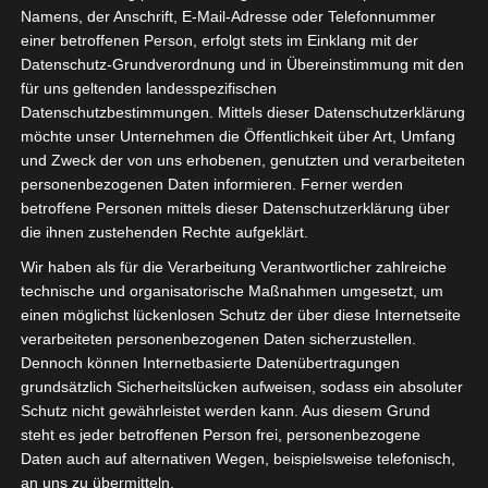
Namens, der Anschrift, E-Mail-Adresse oder Telefonnummer
einer betroffenen Person, erfolgt stets im Einklang mit der
Datenschutz-Grundverordnung und in Übereinstimmung mit den
für uns geltenden landesspezifischen
Sie befinden sich hier:
Startseite
»
Avenir Sportif de
Datenschutzbestimmungen. Mittels dieser Datenschutzerklärung
möchte unser Unternehmen die Öffentlichkeit über Art, Umfang
Rejiche (ASR) – Avenir Sportif de Soliman (ASS)
und Zweck der von uns erhobenen, genutzten und verarbeiteten
personenbezogenen Daten informieren. Ferner werden
betroffene Personen mittels dieser Datenschutzerklärung über
die ihnen zustehenden Rechte aufgeklärt.
7 Okt. 2022
-
15:00
Wir haben als für die Verarbeitung Verantwortlicher zahlreiche
Meisterschaft Tunesien 2022/2023 -
technische und organisatorische Maßnahmen umgesetzt, um
Gruppenphase
| Spieltag 1
einen möglichst lückenlosen Schutz der über diese Internetseite
Halbzeit: -
verarbeiteten personenbezogenen Daten sicherzustellen.
Dennoch können Internetbasierte Datenübertragungen
grundsätzlich Sicherheitslücken aufweisen, sodass ein absoluter
0
Schutz nicht gewährleistet werden kann. Aus diesem Grund
Avenir Sportif de
Rejiche (ASR)
steht es jeder betroffenen Person frei, personenbezogene
Daten auch auf alternativen Wegen, beispielsweise telefonisch,
an uns zu übermitteln.