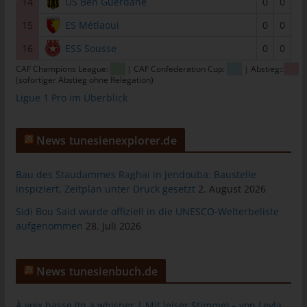
14
US Ben Guerdane
0
0
Personen, die unter der unmittelbaren Verantwortung des
15
ES Métlaoui
0
0
Verantwortlichen oder des Auftragsverarbeiters befugt sind, die
personenbezogenen Daten zu verarbeiten.
16
ESS Sousse
0
0
k) Einwilligung
CAF Champions League:
| CAF Confederation Cup:
| Abstieg::
(sofortiger Abstieg ohne Relegation)
Einwilligung ist jede von der betroffenen Person freiwillig für den
Ligue 1 Pro im Überblick
bestimmten Fall in informierter Weise und unmissverständlich
abgegebene Willensbekundung in Form einer Erklärung oder
einer sonstigen eindeutigen bestätigenden Handlung, mit der
News tunesienexplorer.de
die betroffene Person zu verstehen gibt, dass sie mit der
Verarbeitung der sie betreffenden personenbezogenen Daten
Bau des Staudammes Raghai in Jendouba: Baustelle
einverstanden ist.
inspiziert, Zeitplan unter Druck gesetzt
2. August 2026
Sidi Bou Said wurde offiziell in die UNESCO-Welterbeliste
Name und Anschrift des für die
aufgenommen
28. Juli 2026
Verarbeitung Verantwortlichen
Verantwortlicher im Sinne der Datenschutz-Grundverordnung,
sonstiger in den Mitgliedstaaten der Europäischen Union
News tunesienbuch.de
geltenden Datenschutzgesetze und anderer Bestimmungen mit
datenschutzrechtlichem Charakter ist:
À voix basse (In a whisper | Mit leiser Stimme) – von Leyla