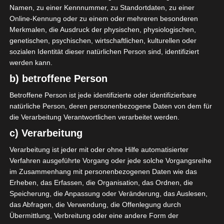
Die nächsten Begegnungen
Namen, zu einer Kennnummer, zu Standortdaten, zu einer
Online-Kennung oder zu einem oder mehreren besonderen
SPIELTAG 1
Merkmalen, die Ausdruck der physischen, physiologischen,
genetischen, psychischen, wirtschaftlichen, kulturellen oder
22 Aug. 2026
16:30
sozialen Identität dieser natürlichen Person sind, identifiziert
-
-
PS Sakiet Eddaïer
JS Omrane
werden kann.
22 Aug. 2026
16:30
b) betroffene Person
-
-
Stade Tunisien
CS Sfax
Betroffene Person ist jede identifizierte oder identifizierbare
natürliche Person, deren personenbezogene Daten von dem für
22 Aug. 2026
16:30
die Verarbeitung Verantwortlichen verarbeitet werden.
-
-
ES Hammam Sousse
US Monastir
c) Verarbeitung
22 Aug. 2026
16:30
Verarbeitung ist jeder mit oder ohne Hilfe automatisierter
-
-
ES Tunis
ESS Sousse
Verfahren ausgeführte Vorgang oder jede solche Vorgangsreihe
im Zusammenhang mit personenbezogenen Daten wie das
22 Aug. 2026
16:30
Erheben, das Erfassen, die Organisation, das Ordnen, die
-
-
ES Métlaoui
Club Africain
Speicherung, die Anpassung oder Veränderung, das Auslesen,
das Abfragen, die Verwendung, die Offenlegung durch
22 Aug. 2026
16:30
Übermittlung, Verbreitung oder eine andere Form der
-
-
US Ben Guerdane
CS Hammam-Lif