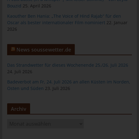
Bouzid
25. April 2026
tunesienfussball.de
Kaouther Ben Hania: „The Voice of Hind Rajab“ für den
Uwe Wassenberg
Oscar als bester internationaler Film nominiert
22. Januar
Rue 2 Mars
2026
4022 Akouda - Tunesien
Telefon: +216 216 16 616
News soussewetter.de
E-Mail:
Das Strandwetter für dieses Wochenende 25./26. Juli 2026
Cookies
24. Juli 2026
Badeverbot am Fr, 24. Juli 2026 an allen Küsten im Norden,
Die Internetseiten verwenden Cookies. Cookies sind
Osten und Süden
23. Juli 2026
Textdateien, welche über einen Internetbrowser auf einem
Computersystem abgelegt und gespeichert werden.
Zahlreiche Internetseiten und Server verwenden Cookies. Viele
Archiv
Cookies enthalten eine sogenannte Cookie-ID. Eine Cookie-ID
ist eine eindeutige Kennung des Cookies. Sie besteht aus einer
A
Zeichenfolge, durch welche Internetseiten und Server dem
r
konkreten Internetbrowser zugeordnet werden können, in dem
c