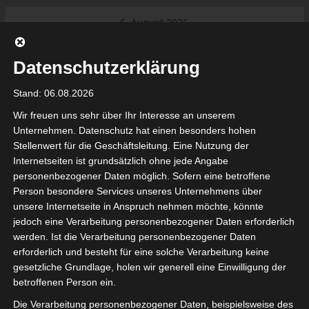
Skip
6. August 2026
to
Das Neueste:
Ligue 1 Pro: Saison 2026/2027
content
beginnt am 22. und 23. August
Datenschutzerklärung
2026 (Update)
El Gawafel Sportives de Gafsa
Stand: 06.08.2026
(EGSG) kündigt Rückzug aus der
Meisterschaft an
Wir freuen uns sehr über Ihr Interesse an unserem
Ligue 1 Pro: Spielplan der ersten 15
Unternehmen. Datenschutz hat einen besonders hohen
Spieltage der Saison 2026/2027
Stellenwert für die Geschäftsleitung. Eine Nutzung der
Ligue 2 Pro Tunesien 2026/2027 –
Internetseiten ist grundsätzlich ohne jede Angabe
Saison beginnt am am 19./20.
tunesienfussball.de
personenbezogener Daten möglich. Sofern eine betroffene
September 2026
Person besondere Services unseres Unternehmens über
Internationaler Sportgerichtshof
unsere Internetseite in Anspruch nehmen möchte, könnte
lehnt Eilverfahren ab – AS Soliman
Tunesien Ligafußball
jedoch eine Verarbeitung personenbezogener Daten erforderlich
steuert auf die Ligue 2 zu
werden. Ist die Verarbeitung personenbezogener Daten
Nutzung von Google Adsense (Google Ireland Limited, Gordon House, Barrow Stree
erforderlich und besteht für eine solche Verarbeitung keine
, Ireland) benötigen wir laut DSGVO Ihre Zustimmung. Es werden seitens Goog
gesetzliche Grundlage, holen wir generell eine Einwilligung der
nbezogene Daten erhoben, verarbeitet und gespeichert. Welche Daten genau 
bitte den Datenschutzbedingungen.
betroffenen Person ein.
Die Verarbeitung personenbezogener Daten, beispielsweise des
Google Adsense
ist deaktiviert.
✓ Erlauben
Datenschutzbedingungen