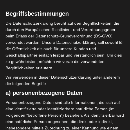
0
Begriffsbestimmungen
Avenir Sportif de
Soliman (ASS)
Die Datenschutzerklärung beruht auf den Begrifflichkeiten, die
durch den Europäischen Richtlinien- und Verordnungsgeber
beim Erlass der Datenschutz-Grundverordnung (DS-GVO)
ENDERGEBNIS
verwendet wurden. Unsere Datenschutzerklärung soll sowohl für
die Öffentlichkeit als auch für unsere Kunden und
Stade municipal Rejiche
Geschäftspartner einfach lesbar und verständlich sein. Um dies
zu gewährleisten, möchten wir vorab die verwendeten
Begrifflichkeiten erläutern.
Wir verwenden in dieser Datenschutzerklärung unter anderem
die folgenden Begriffe:
a) personenbezogene Daten
Étoile Sportive du Sahel Sousse (ESS) – Union Sport
Personenbezogene Daten sind alle Informationen, die sich auf
ive de Tataouine (UST)
eine identifizierte oder identifizierbare natürliche Person (im
Olympique de Béjà (OB) – Union Sportive Monastir
Folgenden "betroffene Person") beziehen. Als identifizierbar wird
eine natürliche Person angesehen, die direkt oder indirekt,
ienne (USMO)
insbesondere mittels Zuordnung zu einer Kennung wie einem