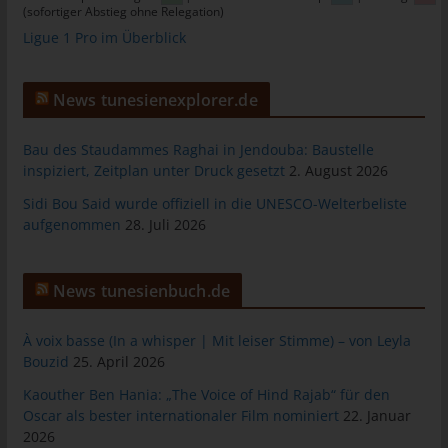
(sofortiger Abstieg ohne Relegation)
tunesienfussball.de
Ligue 1 Pro im Überblick
Uwe Wassenberg
Rue 2 Mars
News tunesienexplorer.de
4022 Akouda - Tunesien
Telefon: +216 216 16 616
Bau des Staudammes Raghai in Jendouba: Baustelle
inspiziert, Zeitplan unter Druck gesetzt
2. August 2026
E-Mail:
Sidi Bou Said wurde offiziell in die UNESCO-Welterbeliste
aufgenommen
28. Juli 2026
Cookies
Die Internetseiten verwenden Cookies. Cookies sind
Textdateien, welche über einen Internetbrowser auf einem
News tunesienbuch.de
Computersystem abgelegt und gespeichert werden.
À voix basse (In a whisper | Mit leiser Stimme) – von Leyla
Zahlreiche Internetseiten und Server verwenden Cookies. Viele
Bouzid
25. April 2026
Cookies enthalten eine sogenannte Cookie-ID. Eine Cookie-ID
ist eine eindeutige Kennung des Cookies. Sie besteht aus einer
Kaouther Ben Hania: „The Voice of Hind Rajab“ für den
Zeichenfolge, durch welche Internetseiten und Server dem
Oscar als bester internationaler Film nominiert
22. Januar
konkreten Internetbrowser zugeordnet werden können, in dem
2026