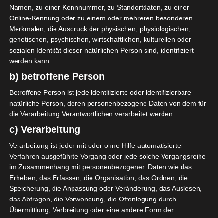
S. Sarr
M
Namen, zu einer Kennnummer, zu Standortdaten, zu einer
40'
Online-Kennung oder zu einem oder mehreren besonderen
Merkmalen, die Ausdruck der physischen, physiologischen,
Jeunesse sportive d’El Omrane (JSO)
genetischen, psychischen, wirtschaftlichen, kulturellen oder
sozialen Identität dieser natürlichen Person sind, identifiziert
werden kann.
b) betroffene Person
Betroffene Person ist jede identifizierte oder identifizierbare
natürliche Person, deren personenbezogene Daten von dem für
die Verarbeitung Verantwortlichen verarbeitet werden.
Espérance Sportive de Tunis (EST) – Étoile Sportive
c) Verarbeitung
du Sahel Sousse (ESS)
Club Athlétique Bizertin (CAB) – Espérance Sportiv
Verarbeitung ist jeder mit oder ohne Hilfe automatisierter
e de Zarzis (ESZ)
Verfahren ausgeführte Vorgang oder jede solche Vorgangsreihe
im Zusammenhang mit personenbezogenen Daten wie das
Die nächsten Begegnungen
Erheben, das Erfassen, die Organisation, das Ordnen, die
Speicherung, die Anpassung oder Veränderung, das Auslesen,
SPIELTAG 1
das Abfragen, die Verwendung, die Offenlegung durch
Übermittlung, Verbreitung oder eine andere Form der
22 Aug. 2026
16:30