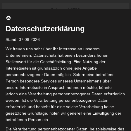
Skip
7. August 2026
to
Das Neueste:
Ligue 1 Pro: Saison 2026/2027
content
beginnt am 22. und 23. August
Datenschutzerklärung
2026 (Update)
El Gawafel Sportives de Gafsa
Stand: 07.08.2026
(EGSG) kündigt Rückzug aus der
Meisterschaft an
Wir freuen uns sehr über Ihr Interesse an unserem
Ligue 1 Pro: Spielplan der ersten 15
Unternehmen. Datenschutz hat einen besonders hohen
Spieltage der Saison 2026/2027
Stellenwert für die Geschäftsleitung. Eine Nutzung der
Ligue 2 Pro Tunesien 2026/2027 –
Internetseiten ist grundsätzlich ohne jede Angabe
Saison beginnt am am 19./20.
tunesienfussball.de
personenbezogener Daten möglich. Sofern eine betroffene
September 2026
Person besondere Services unseres Unternehmens über
Internationaler Sportgerichtshof
unsere Internetseite in Anspruch nehmen möchte, könnte
lehnt Eilverfahren ab – AS Soliman
Tunesien Ligafußball
jedoch eine Verarbeitung personenbezogener Daten erforderlich
steuert auf die Ligue 2 zu
werden. Ist die Verarbeitung personenbezogener Daten
Nutzung von Google Adsense (Google Ireland Limited, Gordon House, Barrow Stree
erforderlich und besteht für eine solche Verarbeitung keine
, Ireland) benötigen wir laut DSGVO Ihre Zustimmung. Es werden seitens Goog
gesetzliche Grundlage, holen wir generell eine Einwilligung der
nbezogene Daten erhoben, verarbeitet und gespeichert. Welche Daten genau 
bitte den Datenschutzbedingungen.
betroffenen Person ein.
Die Verarbeitung personenbezogener Daten, beispielsweise des
Google Adsense
ist deaktiviert.
✓ Erlauben
Datenschutzbedingungen