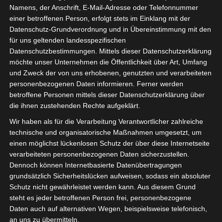
Namens, der Anschrift, E-Mail-Adresse oder Telefonnummer
einer betroffenen Person, erfolgt stets im Einklang mit der
Datenschutz-Grundverordnung und in Übereinstimmung mit den
für uns geltenden landesspezifischen
Sie befinden sich hier:
Startseite
»
Avenir Sportif de
Datenschutzbestimmungen. Mittels dieser Datenschutzerklärung
möchte unser Unternehmen die Öffentlichkeit über Art, Umfang
Soliman (ASS) – Jeunesse sportive d’El Omrane (JSO)
und Zweck der von uns erhobenen, genutzten und verarbeiteten
personenbezogenen Daten informieren. Ferner werden
betroffene Personen mittels dieser Datenschutzerklärung über
die ihnen zustehenden Rechte aufgeklärt.
26 Feb. 2025
-
14:00
Wir haben als für die Verarbeitung Verantwortlicher zahlreiche
Meisterschaft Tunesien 2024/2025
|
technische und organisatorische Maßnahmen umgesetzt, um
Spieltag 22
einen möglichst lückenlosen Schutz der über diese Internetseite
Halbzeit: 1-0
verarbeiteten personenbezogenen Daten sicherzustellen.
Dennoch können Internetbasierte Datenübertragungen
grundsätzlich Sicherheitslücken aufweisen, sodass ein absoluter
1
Schutz nicht gewährleistet werden kann. Aus diesem Grund
Avenir Sportif de
Soliman (ASS)
steht es jeder betroffenen Person frei, personenbezogene
Daten auch auf alternativen Wegen, beispielsweise telefonisch,
an uns zu übermitteln.