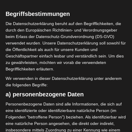
0
Begriffsbestimmungen
Jeunesse sportive
d’El Omrane (JSO)
Die Datenschutzerklärung beruht auf den Begrifflichkeiten, die
durch den Europäischen Richtlinien- und Verordnungsgeber
beim Erlass der Datenschutz-Grundverordnung (DS-GVO)
ENDERGEBNIS
verwendet wurden. Unsere Datenschutzerklärung soll sowohl für
die Öffentlichkeit als auch für unsere Kunden und
Stade municipal de Soliman
Geschäftspartner einfach lesbar und verständlich sein. Um dies
zu gewährleisten, möchten wir vorab die verwendeten
Begrifflichkeiten erläutern.
TORE
Wir verwenden in dieser Datenschutzerklärung unter anderem
Tor
die folgenden Begriffe:
40'
S. Sarr
a) personenbezogene Daten
Personenbezogene Daten sind alle Informationen, die sich auf
AUFSTELLUNGEN
eine identifizierte oder identifizierbare natürliche Person (im
Folgenden "betroffene Person") beziehen. Als identifizierbar wird
Avenir Sportif de Soliman (ASS)
eine natürliche Person angesehen, die direkt oder indirekt,
insbesondere mittels Zuordnung zu einer Kennung wie einem