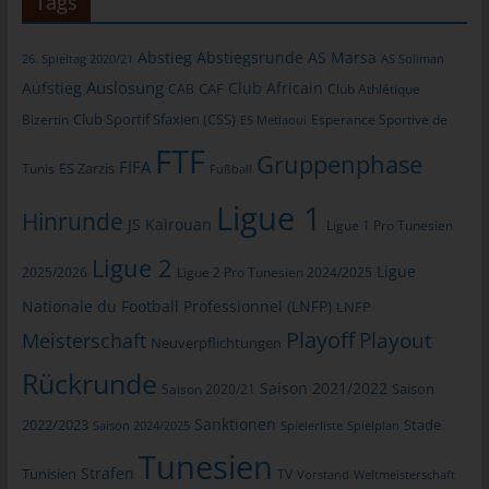
Tags
allgemeinen Daten und Informationen werden in den Logfiles
des Servers gespeichert. Erfasst werden können die (1)
Abstieg
Abstiegsrunde
AS Marsa
26. Spieltag 2020/21
AS Soliman
verwendeten Browsertypen und Versionen, (2) das vom
Auslosung
Aufstieg
Club Africain
zugreifenden System verwendete Betriebssystem, (3) die
CAB
CAF
Club Athlétique
Internetseite, von welcher ein zugreifendes System auf unsere
Club Sportif Sfaxien (CSS)
Bizertin
Esperance Sportive de
ES Metlaoui
Internetseite gelangt (sogenannte Referrer), (4) die
FTF
Gruppenphase
Unterwebseiten, welche über ein zugreifendes System auf
FIFA
Tunis
ES Zarzis
Fußball
unserer Internetseite angesteuert werden, (5) das Datum und
Ligue 1
die Uhrzeit eines Zugriffs auf die Internetseite, (6) eine Internet-
Hinrunde
JS Kairouan
Ligue 1 Pro Tunesien
Protokoll-Adresse (IP-Adresse), (7) der Internet-Service-
Provider des zugreifenden Systems und (8) sonstige ähnliche
Ligue 2
Ligue
2025/2026
Ligue 2 Pro Tunesien 2024/2025
Daten und Informationen, die der Gefahrenabwehr im Falle von
Angriffen auf unsere informationstechnologischen Systeme
Nationale du Football Professionnel (LNFP)
LNFP
dienen.
Playoff
Playout
Meisterschaft
Neuverpflichtungen
Bei der Nutzung dieser allgemeinen Daten und Informationen
Rückrunde
ziehen wird keine Rückschlüsse auf die betroffene Person.
Saison 2021/2022
Saison 2020/21
Saison
Diese Informationen werden vielmehr benötigt, um (1) die
Sanktionen
2022/2023
Stade
Saison 2024/2025
Spielerliste
Spielplan
Inhalte unserer Internetseite korrekt auszuliefern, (2) die Inhalte
Tunesien
unserer Internetseite sowie die Werbung für diese zu
Strafen
Tunisien
TV
Vorstand
Weltmeisterschaft
optimieren, (3) die dauerhafte Funktionsfähigkeit unserer