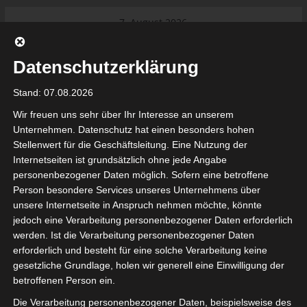
Skip
7. August 2026
to
Das Neueste:
Ligue 1 Pro: Saison 2026/2027
content
beginnt am 22. und 23. August
Datenschutzerklärung
2026 (Update)
El Gawafel Sportives de Gafsa
Stand: 07.08.2026
(EGSG) kündigt Rückzug aus der
Meisterschaft an
Wir freuen uns sehr über Ihr Interesse an unserem
Ligue 1 Pro: Spielplan der ersten 15
Unternehmen. Datenschutz hat einen besonders hohen
Spieltage der Saison 2026/2027
Stellenwert für die Geschäftsleitung. Eine Nutzung der
Ligue 2 Pro Tunesien 2026/2027 –
Internetseiten ist grundsätzlich ohne jede Angabe
Saison beginnt am am 19./20.
tunesienfussball.de
personenbezogener Daten möglich. Sofern eine betroffene
September 2026
Person besondere Services unseres Unternehmens über
Internationaler Sportgerichtshof
unsere Internetseite in Anspruch nehmen möchte, könnte
lehnt Eilverfahren ab – AS Soliman
Tunesien Ligafußball
jedoch eine Verarbeitung personenbezogener Daten erforderlich
steuert auf die Ligue 2 zu
werden. Ist die Verarbeitung personenbezogener Daten
Nutzung von Google Adsense (Google Ireland Limited, Gordon House, Barrow Stree
erforderlich und besteht für eine solche Verarbeitung keine
, Ireland) benötigen wir laut DSGVO Ihre Zustimmung. Es werden seitens Goog
gesetzliche Grundlage, holen wir generell eine Einwilligung der
nbezogene Daten erhoben, verarbeitet und gespeichert. Welche Daten genau 
bitte den Datenschutzbedingungen.
betroffenen Person ein.
Die Verarbeitung personenbezogener Daten, beispielsweise des
Google Adsense
ist deaktiviert.
✓ Erlauben
Datenschutzbedingungen