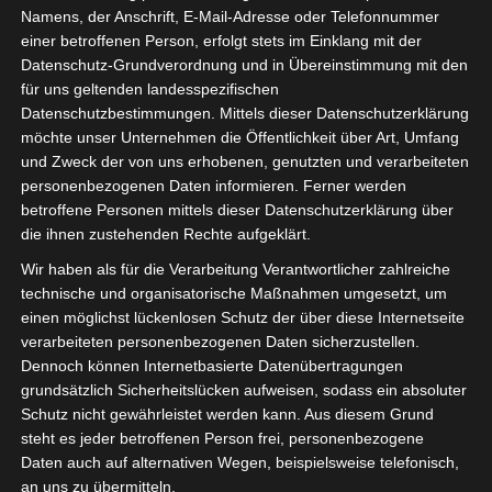
Namens, der Anschrift, E-Mail-Adresse oder Telefonnummer
einer betroffenen Person, erfolgt stets im Einklang mit der
Datenschutz-Grundverordnung und in Übereinstimmung mit den
für uns geltenden landesspezifischen
Sie befinden sich hier:
Startseite
»
Baâth sportif de
Datenschutzbestimmungen. Mittels dieser Datenschutzerklärung
möchte unser Unternehmen die Öffentlichkeit über Art, Umfang
Bou Hajla (BSB) – El Makarem de Mahdia (EMM)
und Zweck der von uns erhobenen, genutzten und verarbeiteten
personenbezogenen Daten informieren. Ferner werden
betroffene Personen mittels dieser Datenschutzerklärung über
die ihnen zustehenden Rechte aufgeklärt.
16 Feb. 2026
-
14:00
Wir haben als für die Verarbeitung Verantwortlicher zahlreiche
Meisterschaft Tunesien 2025/2026 - Ligue 2
technische und organisatorische Maßnahmen umgesetzt, um
- Ligue 2 - Gruppe A
| Spieltag 17
einen möglichst lückenlosen Schutz der über diese Internetseite
Halbzeit: -
verarbeiteten personenbezogenen Daten sicherzustellen.
Dennoch können Internetbasierte Datenübertragungen
grundsätzlich Sicherheitslücken aufweisen, sodass ein absoluter
0
Schutz nicht gewährleistet werden kann. Aus diesem Grund
Baâth sportif de
Bou Hajla (BSB)
steht es jeder betroffenen Person frei, personenbezogene
Daten auch auf alternativen Wegen, beispielsweise telefonisch,
an uns zu übermitteln.