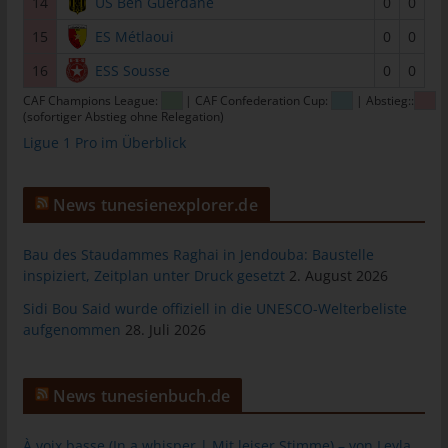
14
US Ben Guerdane
0
0
Personen, die unter der unmittelbaren Verantwortung des
15
ES Métlaoui
0
0
Verantwortlichen oder des Auftragsverarbeiters befugt sind, die
personenbezogenen Daten zu verarbeiten.
16
ESS Sousse
0
0
k) Einwilligung
CAF Champions League:
| CAF Confederation Cup:
| Abstieg::
(sofortiger Abstieg ohne Relegation)
Einwilligung ist jede von der betroffenen Person freiwillig für den
Ligue 1 Pro im Überblick
bestimmten Fall in informierter Weise und unmissverständlich
abgegebene Willensbekundung in Form einer Erklärung oder
einer sonstigen eindeutigen bestätigenden Handlung, mit der
News tunesienexplorer.de
die betroffene Person zu verstehen gibt, dass sie mit der
Verarbeitung der sie betreffenden personenbezogenen Daten
Bau des Staudammes Raghai in Jendouba: Baustelle
einverstanden ist.
inspiziert, Zeitplan unter Druck gesetzt
2. August 2026
Sidi Bou Said wurde offiziell in die UNESCO-Welterbeliste
Name und Anschrift des für die
aufgenommen
28. Juli 2026
Verarbeitung Verantwortlichen
Verantwortlicher im Sinne der Datenschutz-Grundverordnung,
sonstiger in den Mitgliedstaaten der Europäischen Union
News tunesienbuch.de
geltenden Datenschutzgesetze und anderer Bestimmungen mit
datenschutzrechtlichem Charakter ist:
À voix basse (In a whisper | Mit leiser Stimme) – von Leyla