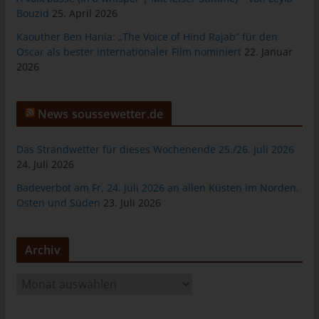
Bouzid
25. April 2026
tunesienfussball.de
Kaouther Ben Hania: „The Voice of Hind Rajab“ für den
Uwe Wassenberg
Oscar als bester internationaler Film nominiert
22. Januar
Rue 2 Mars
2026
4022 Akouda - Tunesien
Telefon: +216 216 16 616
News soussewetter.de
E-Mail:
Das Strandwetter für dieses Wochenende 25./26. Juli 2026
Cookies
24. Juli 2026
Badeverbot am Fr, 24. Juli 2026 an allen Küsten im Norden,
Die Internetseiten verwenden Cookies. Cookies sind
Osten und Süden
23. Juli 2026
Textdateien, welche über einen Internetbrowser auf einem
Computersystem abgelegt und gespeichert werden.
Zahlreiche Internetseiten und Server verwenden Cookies. Viele
Archiv
Cookies enthalten eine sogenannte Cookie-ID. Eine Cookie-ID
ist eine eindeutige Kennung des Cookies. Sie besteht aus einer
A
Zeichenfolge, durch welche Internetseiten und Server dem
r
konkreten Internetbrowser zugeordnet werden können, in dem
c