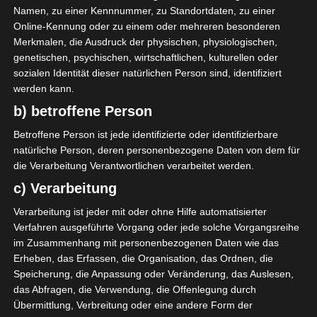
Die nächsten Begegnungen
Namen, zu einer Kennnummer, zu Standortdaten, zu einer
Online-Kennung oder zu einem oder mehreren besonderen
SPIELTAG 1
Merkmalen, die Ausdruck der physischen, physiologischen,
genetischen, psychischen, wirtschaftlichen, kulturellen oder
22 Aug. 2026
16:30
sozialen Identität dieser natürlichen Person sind, identifiziert
-
-
PS Sakiet Eddaïer
JS Omrane
werden kann.
22 Aug. 2026
16:30
b) betroffene Person
-
-
Stade Tunisien
CS Sfax
Betroffene Person ist jede identifizierte oder identifizierbare
natürliche Person, deren personenbezogene Daten von dem für
22 Aug. 2026
16:30
die Verarbeitung Verantwortlichen verarbeitet werden.
-
-
ES Hammam Sousse
US Monastir
c) Verarbeitung
22 Aug. 2026
16:30
Verarbeitung ist jeder mit oder ohne Hilfe automatisierter
-
-
ES Tunis
ESS Sousse
Verfahren ausgeführte Vorgang oder jede solche Vorgangsreihe
im Zusammenhang mit personenbezogenen Daten wie das
22 Aug. 2026
16:30
Erheben, das Erfassen, die Organisation, das Ordnen, die
-
-
ES Métlaoui
Club Africain
Speicherung, die Anpassung oder Veränderung, das Auslesen,
das Abfragen, die Verwendung, die Offenlegung durch
22 Aug. 2026
16:30
Übermittlung, Verbreitung oder eine andere Form der
-
-
US Ben Guerdane
CS Hammam-Lif