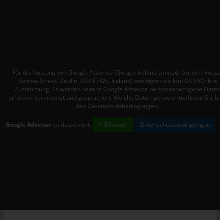
Personen, die unter der unmittelbaren Verantwortung des
Verantwortlichen oder des Auftragsverarbeiters befugt sind, die
personenbezogenen Daten zu verarbeiten.
k) Einwilligung
Einwilligung ist jede von der betroffenen Person freiwillig für den
Für die Nutzung von Google Adsense (Google Ireland Limited, Gordon House
bestimmten Fall in informierter Weise und unmissverständlich
Barrow Street, Dublin, D04 E5W5, Ireland) benötigen wir laut DSGVO Ihre
abgegebene Willensbekundung in Form einer Erklärung oder
Zustimmung. Es werden seitens Google Adsense personenbezogene Date
einer sonstigen eindeutigen bestätigenden Handlung, mit der
erhoben, verarbeitet und gespeichert. Welche Daten genau entnehmen Sie bi
den Datenschutzbedingungen.
die betroffene Person zu verstehen gibt, dass sie mit der
Verarbeitung der sie betreffenden personenbezogenen Daten
Google Adsense
ist deaktiviert.
✓ Erlauben
Datenschutzbedingungen
einverstanden ist.
Name und Anschrift des für die
Verarbeitung Verantwortlichen
Verantwortlicher im Sinne der Datenschutz-Grundverordnung,
sonstiger in den Mitgliedstaaten der Europäischen Union
geltenden Datenschutzgesetze und anderer Bestimmungen mit
datenschutzrechtlichem Charakter ist: