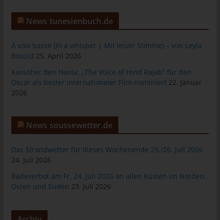
Warenkorbes im Online-Shop. Der Online-Shop merkt sich die
Artikel, die ein Kunde in den virtuellen Warenkorb gelegt hat,
News tunesienbuch.de
über ein Cookie.
Die betroffene Person kann die Setzung von Cookies durch
À voix basse (In a whisper | Mit leiser Stimme) – von Leyla
unsere Internetseite jederzeit mittels einer entsprechenden
Bouzid
25. April 2026
Einstellung des genutzten Internetbrowsers verhindern und
Kaouther Ben Hania: „The Voice of Hind Rajab“ für den
damit der Setzung von Cookies dauerhaft widersprechen.
Oscar als bester internationaler Film nominiert
22. Januar
Ferner können bereits gesetzte Cookies jederzeit über einen
2026
Internetbrowser oder andere Softwareprogramme gelöscht
werden. Dies ist in allen gängigen Internetbrowsern möglich.
Deaktiviert die betroffene Person die Setzung von Cookies in
News soussewetter.de
dem genutzten Internetbrowser, sind unter Umständen nicht alle
Funktionen unserer Internetseite vollumfänglich nutzbar.
Das Strandwetter für dieses Wochenende 25./26. Juli 2026
24. Juli 2026
Erfassung von allgemeinen Daten und
Badeverbot am Fr, 24. Juli 2026 an allen Küsten im Norden,
Informationen
Osten und Süden
23. Juli 2026
Die Internetseite erfasst mit jedem Aufruf der Internetseite durch
eine betroffene Person oder ein automatisiertes System eine
Reihe von allgemeinen Daten und Informationen. Diese
Archiv