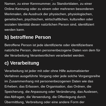
Namen, zu einer Kennnummer, zu Standortdaten, zu einer
2025/2026
VEREINE
Online-Kennung oder zu einem oder mehreren besonderen
Merkmalen, die Ausdruck der physischen, physiologischen,
Ligue 1 – Abstieg: Alles könnte
genetischen, psychischen, wirtschaftlichen, kulturellen oder
sich wieder ändern
sozialen Identität dieser natürlichen Person sind, identifiziert
werden kann.
2. Juni 2026
Platzwart
356 Views
b) betroffene Person
Abstieg
,
AS Gabès
,
CA Bizertin
,
FIFA
,
FTF
,
JS Kairouan
,
Ligue 1 Pro Tunesien 2025/2026
Betroffene Person ist jede identifizierte oder identifizierbare
natürliche Person, deren personenbezogene Daten von dem für
Während auf dem Spielfeld die Meisterschaft der
die Verarbeitung Verantwortlichen verarbeitet werden.
Ligue 1 bereits seit drei Wochen beendet ist, ist in
c) Verarbeitung
den Büros noch
Verarbeitung ist jeder mit oder ohne Hilfe automatisierter
Mehr lesen
Verfahren ausgeführte Vorgang oder jede solche Vorgangsreihe
im Zusammenhang mit personenbezogenen Daten wie das
Erheben, das Erfassen, die Organisation, das Ordnen, die
Speicherung, die Anpassung oder Veränderung, das Auslesen,
das Abfragen, die Verwendung, die Offenlegung durch
Übermittlung, Verbreitung oder eine andere Form der