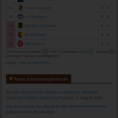
das Cookie gespeichert wurde. Dies ermöglicht es den
besuchten Internetseiten und Servern, den individuellen
12
Stade Tunisien
0
0
Browser der betroffenen Person von anderen Internetbrowsern,
13
US Monastir
0
0
die andere Cookies enthalten, zu unterscheiden. Ein bestimmter
Internetbrowser kann über die eindeutige Cookie-ID
14
US Ben Guerdane
0
0
wiedererkannt und identifiziert werden.
15
ES Métlaoui
0
0
Durch den Einsatz von Cookies kann den Nutzern dieser
16
ESS Sousse
0
0
Internetseite nutzerfreundlichere Services bereitstellen, die ohne
die Cookie-Setzung nicht möglich wären.
CAF Champions League:
| CAF Confederation Cup:
| Abstieg::
(sofortiger Abstieg ohne Relegation)
Mittels eines Cookies können die Informationen und Angebote
Ligue 1 Pro im Überblick
auf unserer Internetseite im Sinne des Benutzers optimiert
werden. Cookies ermöglichen uns, wie bereits erwähnt, die
Benutzer unserer Internetseite wiederzuerkennen. Zweck dieser
News tunesienexplorer.de
Wiedererkennung ist es, den Nutzern die Verwendung unserer
Internetseite zu erleichtern. Der Benutzer einer Internetseite, die
Bau des Staudammes Raghai in Jendouba: Baustelle
Cookies verwendet, muss beispielsweise nicht bei jedem
inspiziert, Zeitplan unter Druck gesetzt
2. August 2026
Besuch der Internetseite erneut seine Zugangsdaten eingeben,
weil dies von der Internetseite und dem auf dem
Sidi Bou Said wurde offiziell in die UNESCO-Welterbeliste
Computersystem des Benutzers abgelegten Cookie
aufgenommen
28. Juli 2026
übernommen wird. Ein weiteres Beispiel ist das Cookie eines