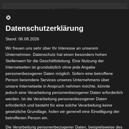
Skip
6. August 2026
to
Das Neueste:
Ligue 1 Pro: Saison 2026/2027
content
beginnt am 22. und 23. August
Datenschutzerklärung
2026 (Update)
El Gawafel Sportives de Gafsa
Stand: 06.08.2026
(EGSG) kündigt Rückzug aus der
Meisterschaft an
Wir freuen uns sehr über Ihr Interesse an unserem
Ligue 1 Pro: Spielplan der ersten 15
Unternehmen. Datenschutz hat einen besonders hohen
Spieltage der Saison 2026/2027
Stellenwert für die Geschäftsleitung. Eine Nutzung der
Ligue 2 Pro Tunesien 2026/2027 –
Internetseiten ist grundsätzlich ohne jede Angabe
Saison beginnt am am 19./20.
tunesienfussball.de
personenbezogener Daten möglich. Sofern eine betroffene
September 2026
Person besondere Services unseres Unternehmens über
Internationaler Sportgerichtshof
unsere Internetseite in Anspruch nehmen möchte, könnte
lehnt Eilverfahren ab – AS Soliman
Tunesien Ligafußball
jedoch eine Verarbeitung personenbezogener Daten erforderlich
steuert auf die Ligue 2 zu
werden. Ist die Verarbeitung personenbezogener Daten
erforderlich und besteht für eine solche Verarbeitung keine
gesetzliche Grundlage, holen wir generell eine Einwilligung der
betroffenen Person ein.
Die Verarbeitung personenbezogener Daten, beispielsweise des