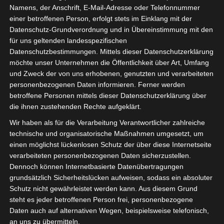
Namens, der Anschrift, E-Mail-Adresse oder Telefonnummer
einer betroffenen Person, erfolgt stets im Einklang mit der
Datenschutz-Grundverordnung und in Übereinstimmung mit den
für uns geltenden landesspezifischen
Datenschutzbestimmungen. Mittels dieser Datenschutzerklärung
Für die Nutzung von Google Adsense (Google Ireland Limited, Gordon House
möchte unser Unternehmen die Öffentlichkeit über Art, Umfang
Barrow Street, Dublin, D04 E5W5, Ireland) benötigen wir laut DSGVO Ihre
Zustimmung. Es werden seitens Google Adsense personenbezogene Date
und Zweck der von uns erhobenen, genutzten und verarbeiteten
erhoben, verarbeitet und gespeichert. Welche Daten genau entnehmen Sie bi
personenbezogenen Daten informieren. Ferner werden
den Datenschutzbedingungen.
betroffene Personen mittels dieser Datenschutzerklärung über
die ihnen zustehenden Rechte aufgeklärt.
Google Adsense
ist deaktiviert.
✓ Erlauben
Datenschutzbedingungen
Wir haben als für die Verarbeitung Verantwortlicher zahlreiche
technische und organisatorische Maßnahmen umgesetzt, um
einen möglichst lückenlosen Schutz der über diese Internetseite
verarbeiteten personenbezogenen Daten sicherzustellen.
Dennoch können Internetbasierte Datenübertragungen
grundsätzlich Sicherheitslücken aufweisen, sodass ein absoluter
Schutz nicht gewährleistet werden kann. Aus diesem Grund
steht es jeder betroffenen Person frei, personenbezogene
Daten auch auf alternativen Wegen, beispielsweise telefonisch,
an uns zu übermitteln.