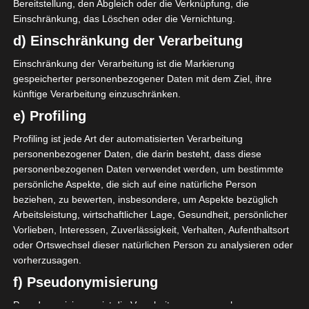
Bereitstellung, den Abgleich oder die Verknüpfung, die
Einschränkung, das Löschen oder die Vernichtung.
d) Einschränkung der Verarbeitung
Einschränkung der Verarbeitung ist die Markierung
gespeicherter personenbezogener Daten mit dem Ziel, ihre
künftige Verarbeitung einzuschränken.
e) Profiling
LIGUE 1
LIGUE 2
Profiling ist jede Art der automatisierten Verarbeitung
Ligue 1: Programm der Play-
personenbezogener Daten, die darin besteht, dass diese
personenbezogenen Daten verwendet werden, um bestimmte
offs um den Klassenerhalt und
persönliche Aspekte, die sich auf eine natürliche Person
den Aufstieg in die Ligue 1
beziehen, zu bewerten, insbesondere, um Aspekte bezüglich
Arbeitsleistung, wirtschaftlicher Lage, Gesundheit, persönlicher
15. Juni 2024
Platzwart
1560 Views
Vorlieben, Interessen, Zuverlässigkeit, Verhalten, Aufenthaltsort
Abstieg
,
AS Gabès
,
AS Marsa
,
AS Soliman
,
Aufstieg
,
oder Ortswechsel dieser natürlichen Person zu analysieren oder
Jendouba Sport
,
Ligue 1
,
Ligue 2
vorherzusagen.
Der Spielplan für die Play-offs um den Klassenerhalt
f) Pseudonymisierung
und den Aufstieg in die Ligue 1 des Profifußballs
Pseudonymisierung ist die Verarbeitung personenbezogener