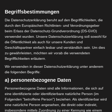
Begriffsbestimmungen
Die Datenschutzerklärung beruht auf den Begrifflichkeiten, die
durch den Europäischen Richtlinien- und Verordnungsgeber
Sie befinden sich hier:
Startseite
»
Club Africain Tunis
beim Erlass der Datenschutz-Grundverordnung (DS-GVO)
(CA) – Stade Tunisien (ST)
verwendet wurden. Unsere Datenschutzerklärung soll sowohl für
die Öffentlichkeit als auch für unsere Kunden und
Geschäftspartner einfach lesbar und verständlich sein. Um dies
zu gewährleisten, möchten wir vorab die verwendeten
Begrifflichkeiten erläutern.
13 Apr. 2024
-
17:30
Meisterschaft Tunesien 2023/2024 - Playoff
Wir verwenden in dieser Datenschutzerklärung unter anderem
Meisterschaftsrunde
| Spieltag 4
die folgenden Begriffe:
Halbzeit: 0-0
TV: Al Kass
a) personenbezogene Daten
Personenbezogene Daten sind alle Informationen, die sich auf
0
eine identifizierte oder identifizierbare natürliche Person (im
Club Africain
Folgenden "betroffene Person") beziehen. Als identifizierbar wird
Tunis (CA)
eine natürliche Person angesehen, die direkt oder indirekt,
insbesondere mittels Zuordnung zu einer Kennung wie einem