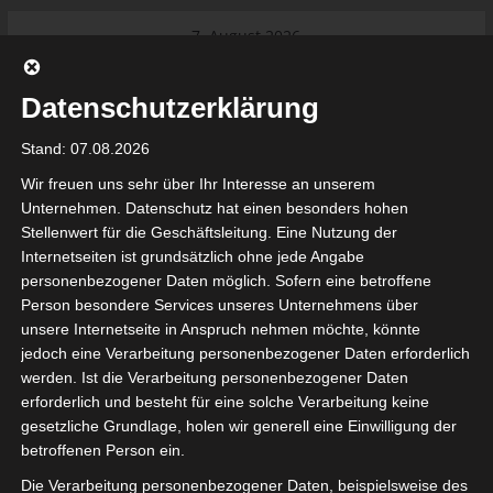
Skip
7. August 2026
to
Das Neueste:
Ligue 1 Pro: Saison 2026/2027
content
beginnt am 22. und 23. August
Datenschutzerklärung
2026 (Update)
El Gawafel Sportives de Gafsa
Stand: 07.08.2026
(EGSG) kündigt Rückzug aus der
Meisterschaft an
Wir freuen uns sehr über Ihr Interesse an unserem
Ligue 1 Pro: Spielplan der ersten 15
Unternehmen. Datenschutz hat einen besonders hohen
Spieltage der Saison 2026/2027
Stellenwert für die Geschäftsleitung. Eine Nutzung der
Ligue 2 Pro Tunesien 2026/2027 –
Internetseiten ist grundsätzlich ohne jede Angabe
Saison beginnt am am 19./20.
tunesienfussball.de
personenbezogener Daten möglich. Sofern eine betroffene
September 2026
Person besondere Services unseres Unternehmens über
Internationaler Sportgerichtshof
unsere Internetseite in Anspruch nehmen möchte, könnte
lehnt Eilverfahren ab – AS Soliman
Tunesien Ligafußball
jedoch eine Verarbeitung personenbezogener Daten erforderlich
steuert auf die Ligue 2 zu
werden. Ist die Verarbeitung personenbezogener Daten
erforderlich und besteht für eine solche Verarbeitung keine
gesetzliche Grundlage, holen wir generell eine Einwilligung der
betroffenen Person ein.
Die Verarbeitung personenbezogener Daten, beispielsweise des