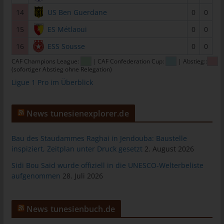
tunesienfussball.de
14
US Ben Guerdane
0
0
Uwe Wassenberg
15
ES Métlaoui
0
0
Rue 2 Mars
16
ESS Sousse
0
0
4022 Akouda - Tunesien
CAF Champions League:
| CAF Confederation Cup:
| Abstieg::
(sofortiger Abstieg ohne Relegation)
Telefon: +216 216 16 616
Ligue 1 Pro im Überblick
E-Mail:
News tunesienexplorer.de
Cookies
Die Internetseiten verwenden Cookies. Cookies sind
Bau des Staudammes Raghai in Jendouba: Baustelle
Textdateien, welche über einen Internetbrowser auf einem
inspiziert, Zeitplan unter Druck gesetzt
2. August 2026
Computersystem abgelegt und gespeichert werden.
Sidi Bou Said wurde offiziell in die UNESCO-Welterbeliste
Zahlreiche Internetseiten und Server verwenden Cookies. Viele
aufgenommen
28. Juli 2026
Cookies enthalten eine sogenannte Cookie-ID. Eine Cookie-ID
ist eine eindeutige Kennung des Cookies. Sie besteht aus einer
Zeichenfolge, durch welche Internetseiten und Server dem
News tunesienbuch.de
konkreten Internetbrowser zugeordnet werden können, in dem