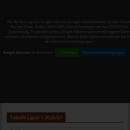
Mitgliedstaaten vorgesehen werden.
h) Auftragsverarbeiter
Auftragsverarbeiter ist eine natürliche oder juristische Person,
Für die Nutzung von Google Adsense (Google Ireland Limited, Gordon House
Barrow Street, Dublin, D04 E5W5, Ireland) benötigen wir laut DSGVO Ihre
Behörde, Einrichtung oder andere Stelle, die personenbezogene
Zustimmung. Es werden seitens Google Adsense personenbezogene Date
Daten im Auftrag des Verantwortlichen verarbeitet.
erhoben, verarbeitet und gespeichert. Welche Daten genau entnehmen Sie bi
den Datenschutzbedingungen.
i) Empfänger
Google Adsense
ist deaktiviert.
✓ Erlauben
Datenschutzbedingungen
Empfänger ist eine natürliche oder juristische Person, Behörde,
Einrichtung oder andere Stelle, der personenbezogene Daten
offengelegt werden, unabhängig davon, ob es sich bei ihr um
einen Dritten handelt oder nicht. Behörden, die im Rahmen
eines bestimmten Untersuchungsauftrags nach dem
Unionsrecht oder dem Recht der Mitgliedstaaten
möglicherweise personenbezogene Daten erhalten, gelten
jedoch nicht als Empfänger.
j) Dritter
Dritter ist eine natürliche oder juristische Person, Behörde,
Tabelle Ligue 1 2026/27
Einrichtung oder andere Stelle außer der betroffenen Person,
dem Verantwortlichen, dem Auftragsverarbeiter und den