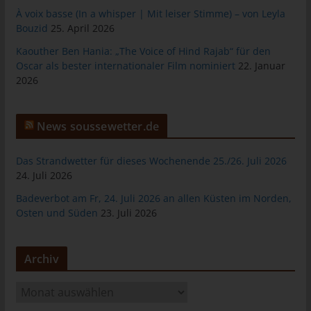
das Cookie gespeichert wurde. Dies ermöglicht es den
À voix basse (In a whisper | Mit leiser Stimme) – von Leyla
besuchten Internetseiten und Servern, den individuellen
Bouzid
25. April 2026
Browser der betroffenen Person von anderen Internetbrowsern,
die andere Cookies enthalten, zu unterscheiden. Ein bestimmter
Kaouther Ben Hania: „The Voice of Hind Rajab“ für den
Internetbrowser kann über die eindeutige Cookie-ID
Oscar als bester internationaler Film nominiert
22. Januar
wiedererkannt und identifiziert werden.
2026
Durch den Einsatz von Cookies kann den Nutzern dieser
Internetseite nutzerfreundlichere Services bereitstellen, die ohne
News soussewetter.de
die Cookie-Setzung nicht möglich wären.
Mittels eines Cookies können die Informationen und Angebote
Das Strandwetter für dieses Wochenende 25./26. Juli 2026
auf unserer Internetseite im Sinne des Benutzers optimiert
24. Juli 2026
werden. Cookies ermöglichen uns, wie bereits erwähnt, die
Badeverbot am Fr, 24. Juli 2026 an allen Küsten im Norden,
Benutzer unserer Internetseite wiederzuerkennen. Zweck dieser
Osten und Süden
23. Juli 2026
Wiedererkennung ist es, den Nutzern die Verwendung unserer
Internetseite zu erleichtern. Der Benutzer einer Internetseite, die
Cookies verwendet, muss beispielsweise nicht bei jedem
Archiv
Besuch der Internetseite erneut seine Zugangsdaten eingeben,
weil dies von der Internetseite und dem auf dem
A
Computersystem des Benutzers abgelegten Cookie
übernommen wird. Ein weiteres Beispiel ist das Cookie eines
r