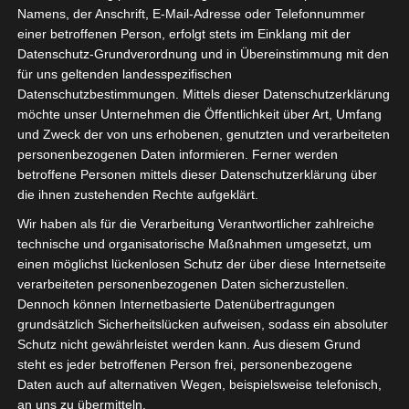
Namens, der Anschrift, E-Mail-Adresse oder Telefonnummer
einer betroffenen Person, erfolgt stets im Einklang mit der
Datenschutz-Grundverordnung und in Übereinstimmung mit den
für uns geltenden landesspezifischen
Datenschutzbestimmungen. Mittels dieser Datenschutzerklärung
möchte unser Unternehmen die Öffentlichkeit über Art, Umfang
und Zweck der von uns erhobenen, genutzten und verarbeiteten
personenbezogenen Daten informieren. Ferner werden
Für die Nutzung von Google Adsense (Google Ireland Limited, Gordon House
betroffene Personen mittels dieser Datenschutzerklärung über
Barrow Street, Dublin, D04 E5W5, Ireland) benötigen wir laut DSGVO Ihre
die ihnen zustehenden Rechte aufgeklärt.
Zustimmung. Es werden seitens Google Adsense personenbezogene Date
erhoben, verarbeitet und gespeichert. Welche Daten genau entnehmen Sie bi
Wir haben als für die Verarbeitung Verantwortlicher zahlreiche
den Datenschutzbedingungen.
technische und organisatorische Maßnahmen umgesetzt, um
einen möglichst lückenlosen Schutz der über diese Internetseite
Google Adsense
ist deaktiviert.
✓ Erlauben
Datenschutzbedingungen
verarbeiteten personenbezogenen Daten sicherzustellen.
Dennoch können Internetbasierte Datenübertragungen
grundsätzlich Sicherheitslücken aufweisen, sodass ein absoluter
Schutz nicht gewährleistet werden kann. Aus diesem Grund
steht es jeder betroffenen Person frei, personenbezogene
Daten auch auf alternativen Wegen, beispielsweise telefonisch,
an uns zu übermitteln.