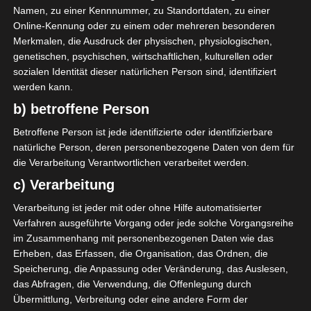
Namen, zu einer Kennnummer, zu Standortdaten, zu einer
0
Online-Kennung oder zu einem oder mehreren besonderen
Stade Tunisien
Merkmalen, die Ausdruck der physischen, physiologischen,
(ST)
genetischen, psychischen, wirtschaftlichen, kulturellen oder
sozialen Identität dieser natürlichen Person sind, identifiziert
werden kann.
ENDERGEBNIS
b) betroffene Person
Stade Hammadi Agrebi (Stadion des 14
Betroffene Person ist jede identifizierte oder identifizierbare
Januar)
natürliche Person, deren personenbezogene Daten von dem für
die Verarbeitung Verantwortlichen verarbeitet werden.
c) Verarbeitung
Verarbeitung ist jeder mit oder ohne Hilfe automatisierter
Verfahren ausgeführte Vorgang oder jede solche Vorgangsreihe
im Zusammenhang mit personenbezogenen Daten wie das
Union Sportive Monastirienne (USMO) – Espéranc
Erheben, das Erfassen, die Organisation, das Ordnen, die
Speicherung, die Anpassung oder Veränderung, das Auslesen,
e Sportive de Tunis (EST)
das Abfragen, die Verwendung, die Offenlegung durch
Club Sportif Sfaxien (CSS) – Étoile Sportive du Sahe
Übermittlung, Verbreitung oder eine andere Form der