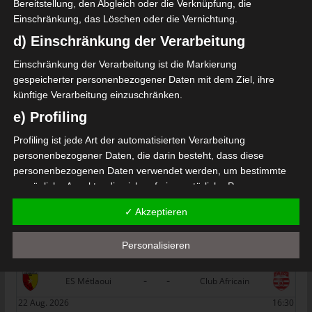
l Sousse (ESS)
Bereitstellung, den Abgleich oder die Verknüpfung, die
Einschränkung, das Löschen oder die Vernichtung.
Die nächsten Begegnungen
d) Einschränkung der Verarbeitung
SPIELTAG 1
Einschränkung der Verarbeitung ist die Markierung
22 Aug. 2026
16:30
gespeicherter personenbezogener Daten mit dem Ziel, ihre
künftige Verarbeitung einzuschränken.
-
-
PS Sakiet Eddaïer
JS Omrane
e) Profiling
22 Aug. 2026
16:30
Profiling ist jede Art der automatisierten Verarbeitung
-
-
Stade Tunisien
CS Sfax
personenbezogener Daten, die darin besteht, dass diese
22 Aug. 2026
16:30
personenbezogenen Daten verwendet werden, um bestimmte
persönliche Aspekte, die sich auf eine natürliche Person
-
-
ES Hammam Sousse
US Monastir
beziehen, zu bewerten, insbesondere, um Aspekte bezüglich
✓ Akzeptieren
22 Aug. 2026
16:30
Arbeitsleistung, wirtschaftlicher Lage, Gesundheit, persönlicher
Vorlieben, Interessen, Zuverlässigkeit, Verhalten, Aufenthaltsort
-
-
ES Tunis
ESS Sousse
Personalisieren
oder Ortswechsel dieser natürlichen Person zu analysieren oder
22 Aug. 2026
16:30
vorherzusagen.
-
-
ES Métlaoui
Club Africain
f) Pseudonymisierung
22 Aug. 2026
16:30
Pseudonymisierung ist die Verarbeitung personenbezogener